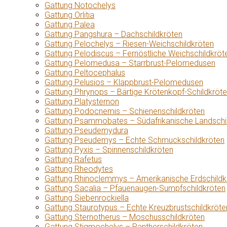
Gattung Notochelys
Gattung Orlitia
Gattung Palea
Gattung Pangshura – Dachschildkröten
Gattung Pelochelys – Riesen-Weichschildkröten
Gattung Pelodiscus – Fernöstliche Weichschildkröt
Gattung Pelomedusa – Starrbrust-Pelomedusen
Gattung Peltocephalus
Gattung Pelusios – Klappbrust-Pelomedusen
Gattung Phrynops – Bärtige Krötenkopf-Schildkröt
Gattung Platysternon
Gattung Podocnemis – Schienenschildkröten
Gattung Psammobates – Südafrikanische Landschi
Gattung Pseudemydura
Gattung Pseudemys – Echte Schmuckschildkröten
Gattung Pyxis – Spinnenschildkröten
Gattung Rafetus
Gattung Rheodytes
Gattung Rhinoclemmys – Amerikanische Erdschildk
Gattung Sacalia – Pfauenaugen-Sumpfschildkröten
Gattung Siebenrockiella
Gattung Staurotypus – Echte Kreuzbrustschildkröte
Gattung Sternotherus – Moschusschildkröten
Gattung Stigmochelys – Pantherschildkröten