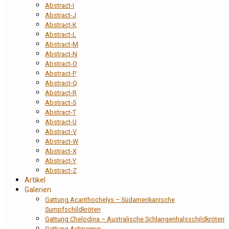
Abstract-I
Abstract-J
Abstract-K
Abstract-L
Abstract-M
Abstract-N
Abstract-O
Abstract-P
Abstract-Q
Abstract-R
Abstract-S
Abstract-T
Abstract-U
Abstract-V
Abstract-W
Abstract-X
Abstract-Y
Abstract-Z
Artikel
Galerien
Gattung Acanthochelys – Südamerikanische
Sumpfschildkröten
Gattung Chelodina – Australische Schlangenhalsschildkröten
Gattung Actinemys