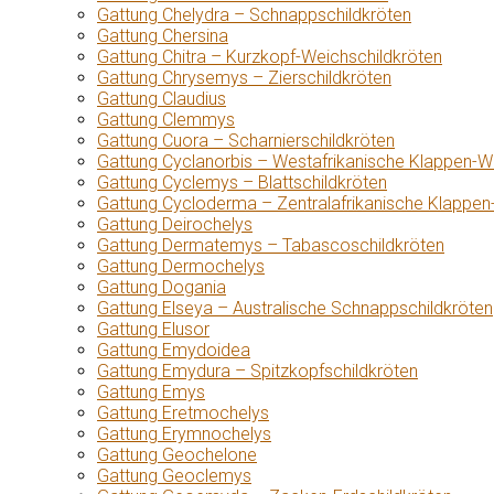
Gattung Chelydra – Schnappschildkröten
Gattung Chersina
Gattung Chitra – Kurzkopf-Weichschildkröten
Gattung Chrysemys – Zierschildkröten
Gattung Claudius
Gattung Clemmys
Gattung Cuora – Scharnierschildkröten
Gattung Cyclanorbis – Westafrikanische Klappen-W
Gattung Cyclemys – Blattschildkröten
Gattung Cycloderma – Zentralafrikanische Klappen
Gattung Deirochelys
Gattung Dermatemys – Tabascoschildkröten
Gattung Dermochelys
Gattung Dogania
Gattung Elseya – Australische Schnappschildkröten
Gattung Elusor
Gattung Emydoidea
Gattung Emydura – Spitzkopfschildkröten
Gattung Emys
Gattung Eretmochelys
Gattung Erymnochelys
Gattung Geochelone
Gattung Geoclemys