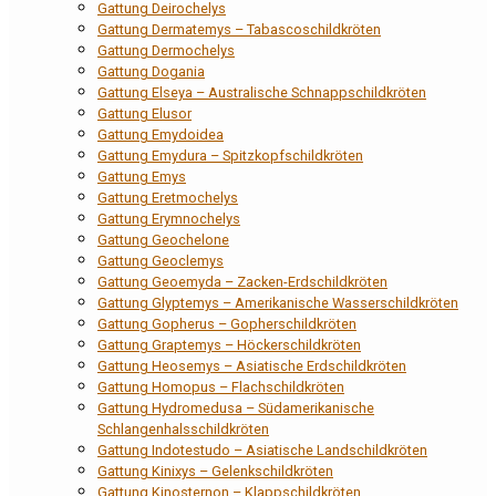
Gattung Deirochelys
Gattung Dermatemys – Tabascoschildkröten
Gattung Dermochelys
Gattung Dogania
Gattung Elseya – Australische Schnappschildkröten
Gattung Elusor
Gattung Emydoidea
Gattung Emydura – Spitzkopfschildkröten
Gattung Emys
Gattung Eretmochelys
Gattung Erymnochelys
Gattung Geochelone
Gattung Geoclemys
Gattung Geoemyda – Zacken-Erdschildkröten
Gattung Glyptemys – Amerikanische Wasserschildkröten
Gattung Gopherus – Gopherschildkröten
Gattung Graptemys – Höckerschildkröten
Gattung Heosemys – Asiatische Erdschildkröten
Gattung Homopus – Flachschildkröten
Gattung Hydromedusa – Südamerikanische
Schlangenhalsschildkröten
Gattung Indotestudo – Asiatische Landschildkröten
Gattung Kinixys – Gelenkschildkröten
Gattung Kinosternon – Klappschildkröten