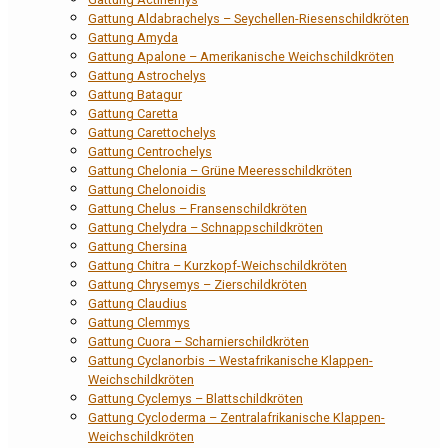
Gattung Aldabrachelys – Seychellen-Riesenschildkröten
Gattung Amyda
Gattung Apalone – Amerikanische Weichschildkröten
Gattung Astrochelys
Gattung Batagur
Gattung Caretta
Gattung Carettochelys
Gattung Centrochelys
Gattung Chelonia – Grüne Meeresschildkröten
Gattung Chelonoidis
Gattung Chelus – Fransenschildkröten
Gattung Chelydra – Schnappschildkröten
Gattung Chersina
Gattung Chitra – Kurzkopf-Weichschildkröten
Gattung Chrysemys – Zierschildkröten
Gattung Claudius
Gattung Clemmys
Gattung Cuora – Scharnierschildkröten
Gattung Cyclanorbis – Westafrikanische Klappen-
Weichschildkröten
Gattung Cyclemys – Blattschildkröten
Gattung Cycloderma – Zentralafrikanische Klappen-
Weichschildkröten