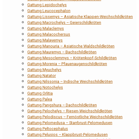
Gattung Lepidochelys
Gattung Leucocephalon
Gattung Lissemys – Asiatische Klappen-Weichschildkröten
Gattung Macrochelys – Geierschildkröten
Gattung Malaclemys
Gattung Malacochersus
Gattung Malayemys
Gattung Manouria – Asiatische Waldschildkröten
Gattung Mauremys – Bachschildkröten
Gattung Mesoclemmys – Krötenkopf-Schildkröten
Gattung Morenia – Pfauenaugenschildkröten
Gattung Myuchelys
Gattung Natator
Gattung Nilssonia – Indische Weichschildkröten
Gattung Notochelys
Gattung Orlitia
Gattung Palea
Gattung Pangshura – Dachschildkröten
Gattung Pelochelys – Riesen-Weichschildkröten
Gattung Pelodiscus – Fernöstliche Weichschildkröten
Gattung Pelomedusa – Starrbrust-Pelomedusen
Gattung Peltocephalus
Gattung Pelusios – Klappbrust-Pelomedusen