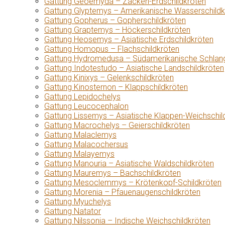
Gattung Geoemyda – Zacken-Erdschildkröten
Gattung Glyptemys – Amerikanische Wasserschildk
Gattung Gopherus – Gopherschildkröten
Gattung Graptemys – Höckerschildkröten
Gattung Heosemys – Asiatische Erdschildkröten
Gattung Homopus – Flachschildkröten
Gattung Hydromedusa – Südamerikanische Schlang
Gattung Indotestudo – Asiatische Landschildkröten
Gattung Kinixys – Gelenkschildkröten
Gattung Kinosternon – Klappschildkröten
Gattung Lepidochelys
Gattung Leucocephalon
Gattung Lissemys – Asiatische Klappen-Weichschil
Gattung Macrochelys – Geierschildkröten
Gattung Malaclemys
Gattung Malacochersus
Gattung Malayemys
Gattung Manouria – Asiatische Waldschildkröten
Gattung Mauremys – Bachschildkröten
Gattung Mesoclemmys – Krötenkopf-Schildkröten
Gattung Morenia – Pfauenaugenschildkröten
Gattung Myuchelys
Gattung Natator
Gattung Nilssonia – Indische Weichschildkröten