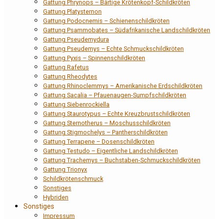
Gattung Phrynops – Bärtige Krötenkopf-Schildkröten
Gattung Platysternon
Gattung Podocnemis – Schienenschildkröten
Gattung Psammobates – Südafrikanische Landschildkröten
Gattung Pseudemydura
Gattung Pseudemys – Echte Schmuckschildkröten
Gattung Pyxis – Spinnenschildkröten
Gattung Rafetus
Gattung Rheodytes
Gattung Rhinoclemmys – Amerikanische Erdschildkröten
Gattung Sacalia – Pfauenaugen-Sumpfschildkröten
Gattung Siebenrockiella
Gattung Staurotypus – Echte Kreuzbrustschildkröten
Gattung Sternotherus – Moschusschildkröten
Gattung Stigmochelys – Pantherschildkröten
Gattung Terrapene – Dosenschildkröten
Gattung Testudo – Eigentliche Landschildkröten
Gattung Trachemys – Buchstaben-Schmuckschildkröten
Gattung Trionyx
Schildkrötenschmuck
Sonstiges
Hybriden
Sonstiges
Impressum