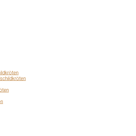
ildkröten
schildkröten
öten
en