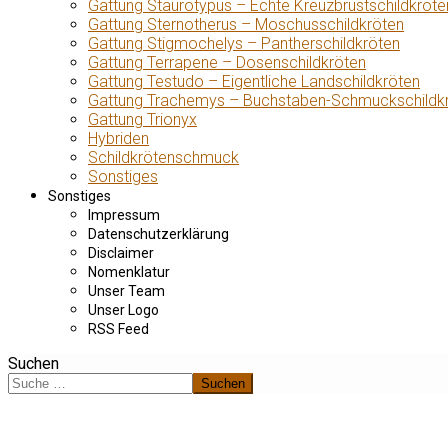
Gattung Staurotypus – Echte Kreuzbrustschildkröte
Gattung Sternotherus – Moschusschildkröten
Gattung Stigmochelys – Pantherschildkröten
Gattung Terrapene – Dosenschildkröten
Gattung Testudo – Eigentliche Landschildkröten
Gattung Trachemys – Buchstaben-Schmuckschildk
Gattung Trionyx
Hybriden
Schildkrötenschmuck
Sonstiges
Sonstiges
Impressum
Datenschutzerklärung
Disclaimer
Nomenklatur
Unser Team
Unser Logo
RSS Feed
Suchen
Suchen