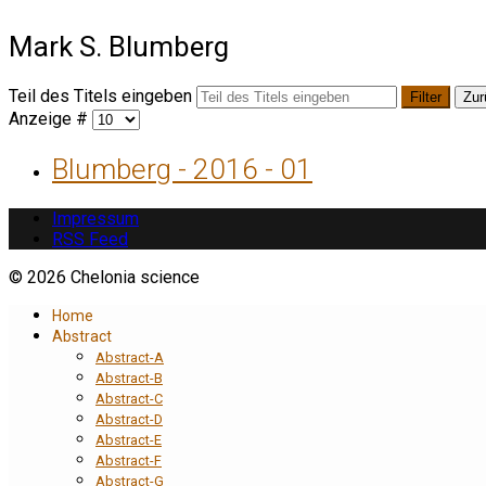
Mark S. Blumberg
Teil des Titels eingeben
Filter
Zur
Anzeige #
Blumberg - 2016 - 01
Impressum
RSS Feed
© 2026 Chelonia science
Home
Abstract
Abstract-A
Abstract-B
Abstract-C
Abstract-D
Abstract-E
Abstract-F
Abstract-G