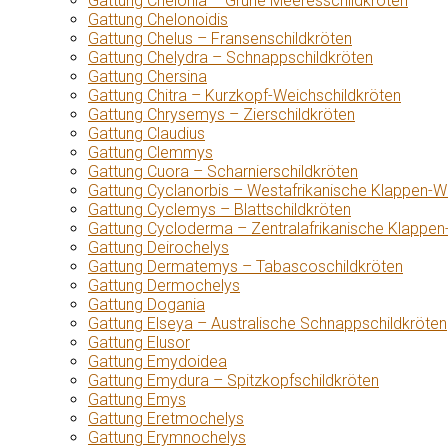
Gattung Chelonia – Grüne Meeresschildkröten
Gattung Chelonoidis
Gattung Chelus – Fransenschildkröten
Gattung Chelydra – Schnappschildkröten
Gattung Chersina
Gattung Chitra – Kurzkopf-Weichschildkröten
Gattung Chrysemys – Zierschildkröten
Gattung Claudius
Gattung Clemmys
Gattung Cuora – Scharnierschildkröten
Gattung Cyclanorbis – Westafrikanische Klappen-W
Gattung Cyclemys – Blattschildkröten
Gattung Cycloderma – Zentralafrikanische Klappen
Gattung Deirochelys
Gattung Dermatemys – Tabascoschildkröten
Gattung Dermochelys
Gattung Dogania
Gattung Elseya – Australische Schnappschildkröten
Gattung Elusor
Gattung Emydoidea
Gattung Emydura – Spitzkopfschildkröten
Gattung Emys
Gattung Eretmochelys
Gattung Erymnochelys