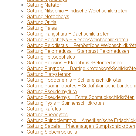
Gattung Natator
Gattung Nilssonia – Indische Weichschildkröten
Gattung Notochelys
Gattung Orlitia
Gattung Palea
Gattung Pangshura – Dachschildkröten
Gattung Pelochelys – Riesen-Weichschildkröten
Gattung Pelodiscus – Fernöstliche Weichschildkröt
Gattung Pelomedusa – Starrbrust-Pelomedusen
Gattung Peltocephalus
Gattung Pelusios – Klappbrust-Pelomedusen
Gattung Phrynops – Bärtige Krötenkopf-Schildkröt
Gattung Platysternon
Gattung Podocnemis – Schienenschildkröten
Gattung Psammobates – Südafrikanische Landschi
Gattung Pseudemydura
Gattung Pseudemys – Echte Schmuckschildkröten
Gattung Pyxis – Spinnenschildkröten
Gattung Rafetus
Gattung Rheodytes
Gattung Rhinoclemmys – Amerikanische Erdschildk
Gattung Sacalia – Pfauenaugen-Sumpfschildkröten
Gattung Siebenrockiella