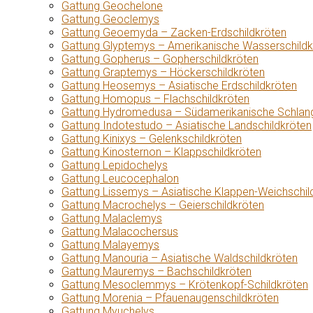
Gattung Geochelone
Gattung Geoclemys
Gattung Geoemyda – Zacken-Erdschildkröten
Gattung Glyptemys – Amerikanische Wasserschildk
Gattung Gopherus – Gopherschildkröten
Gattung Graptemys – Höckerschildkröten
Gattung Heosemys – Asiatische Erdschildkröten
Gattung Homopus – Flachschildkröten
Gattung Hydromedusa – Südamerikanische Schlang
Gattung Indotestudo – Asiatische Landschildkröten
Gattung Kinixys – Gelenkschildkröten
Gattung Kinosternon – Klappschildkröten
Gattung Lepidochelys
Gattung Leucocephalon
Gattung Lissemys – Asiatische Klappen-Weichschil
Gattung Macrochelys – Geierschildkröten
Gattung Malaclemys
Gattung Malacochersus
Gattung Malayemys
Gattung Manouria – Asiatische Waldschildkröten
Gattung Mauremys – Bachschildkröten
Gattung Mesoclemmys – Krötenkopf-Schildkröten
Gattung Morenia – Pfauenaugenschildkröten
Gattung Myuchelys