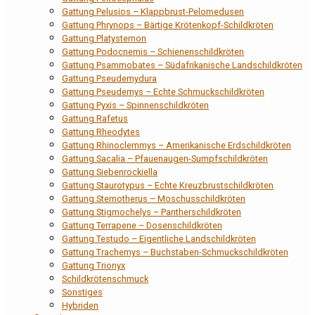
Gattung Pelusios – Klappbrust-Pelomedusen
Gattung Phrynops – Bärtige Krötenkopf-Schildkröten
Gattung Platysternon
Gattung Podocnemis – Schienenschildkröten
Gattung Psammobates – Südafrikanische Landschildkröten
Gattung Pseudemydura
Gattung Pseudemys – Echte Schmuckschildkröten
Gattung Pyxis – Spinnenschildkröten
Gattung Rafetus
Gattung Rheodytes
Gattung Rhinoclemmys – Amerikanische Erdschildkröten
Gattung Sacalia – Pfauenaugen-Sumpfschildkröten
Gattung Siebenrockiella
Gattung Staurotypus – Echte Kreuzbrustschildkröten
Gattung Sternotherus – Moschusschildkröten
Gattung Stigmochelys – Pantherschildkröten
Gattung Terrapene – Dosenschildkröten
Gattung Testudo – Eigentliche Landschildkröten
Gattung Trachemys – Buchstaben-Schmuckschildkröten
Gattung Trionyx
Schildkrötenschmuck
Sonstiges
Hybriden