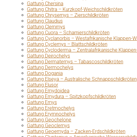
Gattung Chersina
Gattung Chitra – Kurzkopf-Weichschildkröten
Gattung Chrysemys – Zierschildkröten
Gattung Claudius
Gattung Clemmys
Gattung Cuora – Scharnierschildkröten
Gattung Cyclanorbis – Westafrikanische Klappen-W
Gattung Cyclemys – Blattschildkröten
Gattung Cycloderma – Zentralafrikanische Klappen
Gattung Deirochelys
Gattung Dermatemys – Tabascoschildkröten
Gattung Dermochelys
Gattung Dogania
Gattung Elseya – Australische Schnappschildkröten
Gattung Elusor
Gattung Emydoidea
Gattung Emydura – Spitzkopfschildkröten
Gattung Emys
Gattung Eretmochelys
Gattung Erymnochelys
Gattung Geochelone
Gattung Geoclemys
Gattung Geoemyda – Zacken-Erdschildkröten