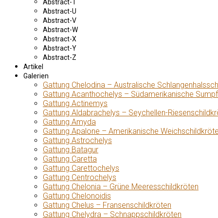
Abstract-T
Abstract-U
Abstract-V
Abstract-W
Abstract-X
Abstract-Y
Abstract-Z
Artikel
Galerien
Gattung Chelodina – Australische Schlangenhalssch
Gattung Acanthochelys – Südamerikanische Sumpf
Gattung Actinemys
Gattung Aldabrachelys – Seychellen-Riesenschildkr
Gattung Amyda
Gattung Apalone – Amerikanische Weichschildkröt
Gattung Astrochelys
Gattung Batagur
Gattung Caretta
Gattung Carettochelys
Gattung Centrochelys
Gattung Chelonia – Grüne Meeresschildkröten
Gattung Chelonoidis
Gattung Chelus – Fransenschildkröten
Gattung Chelydra – Schnappschildkröten