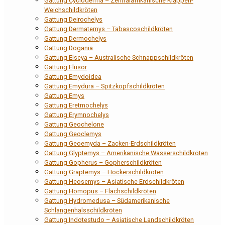
Gattung Cycloderma – Zentralafrikanische Klappen-
Weichschildkröten
Gattung Deirochelys
Gattung Dermatemys – Tabascoschildkröten
Gattung Dermochelys
Gattung Dogania
Gattung Elseya – Australische Schnappschildkröten
Gattung Elusor
Gattung Emydoidea
Gattung Emydura – Spitzkopfschildkröten
Gattung Emys
Gattung Eretmochelys
Gattung Erymnochelys
Gattung Geochelone
Gattung Geoclemys
Gattung Geoemyda – Zacken-Erdschildkröten
Gattung Glyptemys – Amerikanische Wasserschildkröten
Gattung Gopherus – Gopherschildkröten
Gattung Graptemys – Höckerschildkröten
Gattung Heosemys – Asiatische Erdschildkröten
Gattung Homopus – Flachschildkröten
Gattung Hydromedusa – Südamerikanische
Schlangenhalsschildkröten
Gattung Indotestudo – Asiatische Landschildkröten