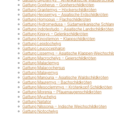
Gattung Glyptemys – Amerikanische Wasserschildk
Gattung Gopherus – Gopherschildkröten
Gattung Graptemys – Höckerschildkröten
Gattung Heosemys – Asiatische Erdschildkröten
Gattung Homopus – Flachschildkröten
Gattung Hydromedusa – Südamerikanische Schlang
Gattung Indotestudo – Asiatische Landschildkröten
Gattung Kinixys – Gelenkschildkröten
Gattung Kinosternon – Klappschildkröten
Gattung Lepidochelys
Gattung Leucocephalon
Gattung Lissemys – Asiatische Klappen-Weichschil
Gattung Macrochelys – Geierschildkröten
Gattung Malaclemys
Gattung Malacochersus
Gattung Malayemys
Gattung Manouria – Asiatische Waldschildkröten
Gattung Mauremys – Bachschildkröten
Gattung Mesoclemmys – Krötenkopf-Schildkröten
Gattung Morenia – Pfauenaugenschildkröten
Gattung Myuchelys
Gattung Natator
Gattung Nilssonia – Indische Weichschildkröten
Gattung Notochelys