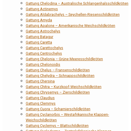
Gattung Chelodina – Australische Schlangenhalsschildkröten
Gattung Actinemys
Gattung Aldabrachelys – Seychellen-Riesenschildkröten
Gattung Amyda
Gattung Apalone – Amerikanische Weichschildkröten
Gattung Astrochelys
Gattung Batagur
Gattung Caretta
Gattung Carettochelys
Gattung Centrochelys
Gattung Chelonia – Grüne Meeresschildkröten
Gattung Chelonoidis
Gattung Chelus – Fransenschildkröten
Gattung Chelydra – Schnappschildkröten
Gattung Chersina
Gattung Chitra – Kurzkopf-Weichschildkröten
Gattung Chrysemys – Zierschildkröten
Gattung Claudius
Gattung Clemmys
Gattung Cuora – Scharnierschildkröten
Gattung Cyclanorbis – Westafrikanische Klappen-
Weichschildkröten
Gattung Cyclemys – Blattschildkröten