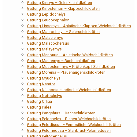
Gattung Kinixys – Gelenkschildkröten
Gattung Kinosternon – Klappschildkröten
Gattung Lepidochelys
Gattung Leucocephalon
Gattung Lissemys – Asiatische Klappen-Weichschildkröten
Gattung Macrochelys – Geierschildkröten
Gattung Malaclemys
Gattung Malacochersus
Gattung Malayemys
Gattung Manouria – Asiatische Waldschildkröten
Gattung Mauremys – Bachschildkröten
Gattung Mesoclemmys – Krötenkopf-Schildkröten
Gattung Morenia – Pfauenaugenschildkröten
Gattung Myuchelys
Gattung Natator
Gattung Nilssonia – Indische Weichschildkröten
Gattung Notochelys
Gattung Orlitia
Gattung Palea
Gattung Pangshura – Dachschildkröten
Gattung Pelochelys – Riesen-Weichschildkröten
Gattung Pelodiscus – Fernöstliche Weichschildkröten
Gattung Pelomedusa – Starrbrust-Pelomedusen
Gattung Peltocephalus