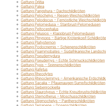
Gattung Orlitia
Gattung Palea
Gattung Pangshura – Dachschildkröten
Gattung Pelochelys – Riesen-Weichschildkröten
Gattung Pelodiscus – Fernöstliche Weichschildkröt
Gattung Pelomedusa – Starrbrust-Pelomedusen
Gattung Peltocephalus
Gattung Pelusios – Klappbrust-Pelomedusen
Gattung Phrynops – Bärtige Krötenkopf-Schildkröt
Gattung Platysternon
Gattung Podocnemis – Schienenschildkröten
Gattung Psammobates – Südafrikanische Landschi
Gattung Pseudemydura
Gattung Pseudemys – Echte Schmuckschildkröten
Gattung Pyxis – Spinnenschildkröten
Gattung Rafetus
Gattung Rheodytes
Gattung Rhinoclemmys – Amerikanische Erdschildk
Gattung Sacalia – Pfauenaugen-Sumpfschildkröten
Gattung Siebenrockiella
Gattung Staurotypus – Echte Kreuzbrustschildkröte
Gattung Sternotherus – Moschusschildkröten
Gattung Stigmochelys – Pantherschildkröten
Gattung Terrapene – Dosenschildkröten