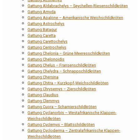
Gattung Aldabrachelys – Seychellen-Riesenschildkröten
Gattung Amyda
Gattung Apalone – Amerikanische Weichschildkröten
Gattung Astrochelys
Gattung Batagur
Gattung Caretta
Gattung Carettochelys
Gattung Centrochelys
Gattung Chelonia – Grüne Meeresschildkröten
Gattung Chelonoidis
Gattung Chelus – Fransenschildkröten
Gattung Chelydra – Schnappschildkröten
Gattung Chersina
Gattung Chitra – Kurzkopf-Weichschildkröten
Gattung Chrysemys – Zierschildkröten
Gattung Claudius
Gattung Clemmys
Gattung Cuora – Scharnierschildkröten
Gattung Cyclanorbis – Westafrikanische Klappen-
Weichschildkröten
Gattung Cyclemys – Blattschildkröten
Gattung Cycloderma – Zentralafrikanische Klappen-
Weichschildkröten