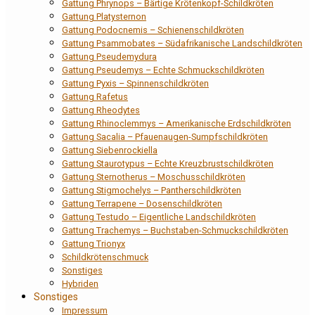
Gattung Phrynops – Bärtige Krötenkopf-Schildkröten
Gattung Platysternon
Gattung Podocnemis – Schienenschildkröten
Gattung Psammobates – Südafrikanische Landschildkröten
Gattung Pseudemydura
Gattung Pseudemys – Echte Schmuckschildkröten
Gattung Pyxis – Spinnenschildkröten
Gattung Rafetus
Gattung Rheodytes
Gattung Rhinoclemmys – Amerikanische Erdschildkröten
Gattung Sacalia – Pfauenaugen-Sumpfschildkröten
Gattung Siebenrockiella
Gattung Staurotypus – Echte Kreuzbrustschildkröten
Gattung Sternotherus – Moschusschildkröten
Gattung Stigmochelys – Pantherschildkröten
Gattung Terrapene – Dosenschildkröten
Gattung Testudo – Eigentliche Landschildkröten
Gattung Trachemys – Buchstaben-Schmuckschildkröten
Gattung Trionyx
Schildkrötenschmuck
Sonstiges
Hybriden
Sonstiges
Impressum