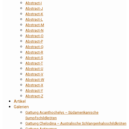
Abstract-I
Abstract-J
Abstract-K
Abstract-L
Abstract-M
Abstract-N
Abstract-O
Abstract-P
Abstract-Q
Abstract-R
Abstract-S
Abstract-T
Abstract-U
Abstract-V
Abstract-W
Abstract-X
Abstract-Y
Abstract-Z
Artikel
Galerien
Gattung Acanthochelys – Südamerikanische
Sumpfschildkröten
Gattung Chelodina – Australische Schlangenhalsschildkröten
Gattung Actinemys