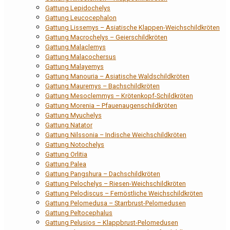
Gattung Lepidochelys
Gattung Leucocephalon
Gattung Lissemys – Asiatische Klappen-Weichschildkröten
Gattung Macrochelys – Geierschildkröten
Gattung Malaclemys
Gattung Malacochersus
Gattung Malayemys
Gattung Manouria – Asiatische Waldschildkröten
Gattung Mauremys – Bachschildkröten
Gattung Mesoclemmys – Krötenkopf-Schildkröten
Gattung Morenia – Pfauenaugenschildkröten
Gattung Myuchelys
Gattung Natator
Gattung Nilssonia – Indische Weichschildkröten
Gattung Notochelys
Gattung Orlitia
Gattung Palea
Gattung Pangshura – Dachschildkröten
Gattung Pelochelys – Riesen-Weichschildkröten
Gattung Pelodiscus – Fernöstliche Weichschildkröten
Gattung Pelomedusa – Starrbrust-Pelomedusen
Gattung Peltocephalus
Gattung Pelusios – Klappbrust-Pelomedusen