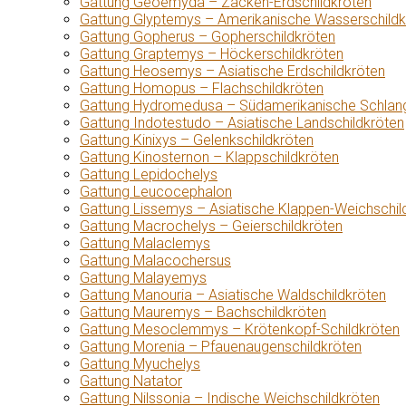
Gattung Geoemyda – Zacken-Erdschildkröten
Gattung Glyptemys – Amerikanische Wasserschildk
Gattung Gopherus – Gopherschildkröten
Gattung Graptemys – Höckerschildkröten
Gattung Heosemys – Asiatische Erdschildkröten
Gattung Homopus – Flachschildkröten
Gattung Hydromedusa – Südamerikanische Schlang
Gattung Indotestudo – Asiatische Landschildkröten
Gattung Kinixys – Gelenkschildkröten
Gattung Kinosternon – Klappschildkröten
Gattung Lepidochelys
Gattung Leucocephalon
Gattung Lissemys – Asiatische Klappen-Weichschil
Gattung Macrochelys – Geierschildkröten
Gattung Malaclemys
Gattung Malacochersus
Gattung Malayemys
Gattung Manouria – Asiatische Waldschildkröten
Gattung Mauremys – Bachschildkröten
Gattung Mesoclemmys – Krötenkopf-Schildkröten
Gattung Morenia – Pfauenaugenschildkröten
Gattung Myuchelys
Gattung Natator
Gattung Nilssonia – Indische Weichschildkröten