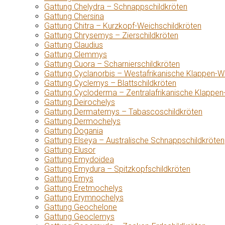
Gattung Chelydra – Schnappschildkröten
Gattung Chersina
Gattung Chitra – Kurzkopf-Weichschildkröten
Gattung Chrysemys – Zierschildkröten
Gattung Claudius
Gattung Clemmys
Gattung Cuora – Scharnierschildkröten
Gattung Cyclanorbis – Westafrikanische Klappen-W
Gattung Cyclemys – Blattschildkröten
Gattung Cycloderma – Zentralafrikanische Klappen
Gattung Deirochelys
Gattung Dermatemys – Tabascoschildkröten
Gattung Dermochelys
Gattung Dogania
Gattung Elseya – Australische Schnappschildkröten
Gattung Elusor
Gattung Emydoidea
Gattung Emydura – Spitzkopfschildkröten
Gattung Emys
Gattung Eretmochelys
Gattung Erymnochelys
Gattung Geochelone
Gattung Geoclemys