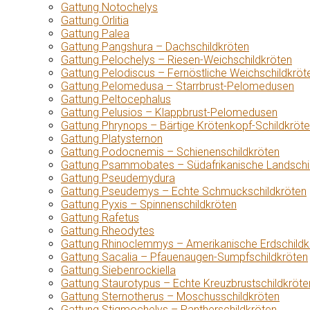
Gattung Notochelys
Gattung Orlitia
Gattung Palea
Gattung Pangshura – Dachschildkröten
Gattung Pelochelys – Riesen-Weichschildkröten
Gattung Pelodiscus – Fernöstliche Weichschildkröt
Gattung Pelomedusa – Starrbrust-Pelomedusen
Gattung Peltocephalus
Gattung Pelusios – Klappbrust-Pelomedusen
Gattung Phrynops – Bärtige Krötenkopf-Schildkröt
Gattung Platysternon
Gattung Podocnemis – Schienenschildkröten
Gattung Psammobates – Südafrikanische Landschi
Gattung Pseudemydura
Gattung Pseudemys – Echte Schmuckschildkröten
Gattung Pyxis – Spinnenschildkröten
Gattung Rafetus
Gattung Rheodytes
Gattung Rhinoclemmys – Amerikanische Erdschildk
Gattung Sacalia – Pfauenaugen-Sumpfschildkröten
Gattung Siebenrockiella
Gattung Staurotypus – Echte Kreuzbrustschildkröte
Gattung Sternotherus – Moschusschildkröten
Gattung Stigmochelys – Pantherschildkröten