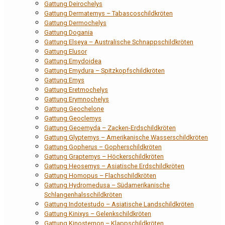
Gattung Deirochelys
Gattung Dermatemys – Tabascoschildkröten
Gattung Dermochelys
Gattung Dogania
Gattung Elseya – Australische Schnappschildkröten
Gattung Elusor
Gattung Emydoidea
Gattung Emydura – Spitzkopfschildkröten
Gattung Emys
Gattung Eretmochelys
Gattung Erymnochelys
Gattung Geochelone
Gattung Geoclemys
Gattung Geoemyda – Zacken-Erdschildkröten
Gattung Glyptemys – Amerikanische Wasserschildkröten
Gattung Gopherus – Gopherschildkröten
Gattung Graptemys – Höckerschildkröten
Gattung Heosemys – Asiatische Erdschildkröten
Gattung Homopus – Flachschildkröten
Gattung Hydromedusa – Südamerikanische
Schlangenhalsschildkröten
Gattung Indotestudo – Asiatische Landschildkröten
Gattung Kinixys – Gelenkschildkröten
Gattung Kinosternon – Klappschildkröten