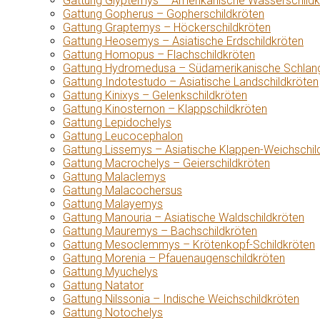
Gattung Glyptemys – Amerikanische Wasserschildk
Gattung Gopherus – Gopherschildkröten
Gattung Graptemys – Höckerschildkröten
Gattung Heosemys – Asiatische Erdschildkröten
Gattung Homopus – Flachschildkröten
Gattung Hydromedusa – Südamerikanische Schlang
Gattung Indotestudo – Asiatische Landschildkröten
Gattung Kinixys – Gelenkschildkröten
Gattung Kinosternon – Klappschildkröten
Gattung Lepidochelys
Gattung Leucocephalon
Gattung Lissemys – Asiatische Klappen-Weichschil
Gattung Macrochelys – Geierschildkröten
Gattung Malaclemys
Gattung Malacochersus
Gattung Malayemys
Gattung Manouria – Asiatische Waldschildkröten
Gattung Mauremys – Bachschildkröten
Gattung Mesoclemmys – Krötenkopf-Schildkröten
Gattung Morenia – Pfauenaugenschildkröten
Gattung Myuchelys
Gattung Natator
Gattung Nilssonia – Indische Weichschildkröten
Gattung Notochelys