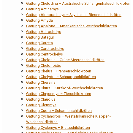
Gattung Chelodina – Australische Schlangenhalsschildkröten
Gattung Actinemys
Gattung Aldabrachelys – Seychellen-Riesenschildkröten
Gattung Amyda
Gattung Apalone – Amerikanische Weichschildkröten
Gattung Astrochelys
Gattung Batagur
Gattung Caretta
Gattung Carettochelys
Gattung Centrochelys
Gattung Chelonia – Grüne Meeresschildkröten
Gattung Chelonoidis
Gattung Chelus – Fransenschildkröten
Gattung Chelydra – Schnappschildkröten
Gattung Chersina
Gattung Chitra – Kurzkopf-Weichschildkröten
Gattung Chrysemys – Zierschildkröten
Gattung Claudius
Gattung Clemmys
Gattung Cuora – Scharnierschildkröten
Gattung Cyclanorbis – Westafrikanische Klappen-
Weichschildkröten
Gattung Cyclemys – Blattschildkröten