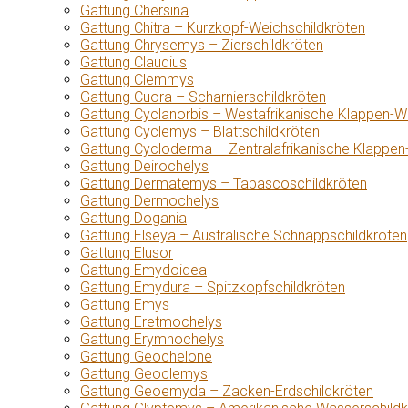
Gattung Chersina
Gattung Chitra – Kurzkopf-Weichschildkröten
Gattung Chrysemys – Zierschildkröten
Gattung Claudius
Gattung Clemmys
Gattung Cuora – Scharnierschildkröten
Gattung Cyclanorbis – Westafrikanische Klappen-W
Gattung Cyclemys – Blattschildkröten
Gattung Cycloderma – Zentralafrikanische Klappen
Gattung Deirochelys
Gattung Dermatemys – Tabascoschildkröten
Gattung Dermochelys
Gattung Dogania
Gattung Elseya – Australische Schnappschildkröten
Gattung Elusor
Gattung Emydoidea
Gattung Emydura – Spitzkopfschildkröten
Gattung Emys
Gattung Eretmochelys
Gattung Erymnochelys
Gattung Geochelone
Gattung Geoclemys
Gattung Geoemyda – Zacken-Erdschildkröten