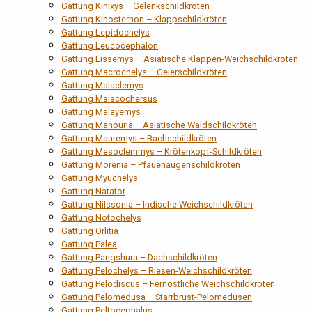
Gattung Kinixys – Gelenkschildkröten
Gattung Kinosternon – Klappschildkröten
Gattung Lepidochelys
Gattung Leucocephalon
Gattung Lissemys – Asiatische Klappen-Weichschildkröten
Gattung Macrochelys – Geierschildkröten
Gattung Malaclemys
Gattung Malacochersus
Gattung Malayemys
Gattung Manouria – Asiatische Waldschildkröten
Gattung Mauremys – Bachschildkröten
Gattung Mesoclemmys – Krötenkopf-Schildkröten
Gattung Morenia – Pfauenaugenschildkröten
Gattung Myuchelys
Gattung Natator
Gattung Nilssonia – Indische Weichschildkröten
Gattung Notochelys
Gattung Orlitia
Gattung Palea
Gattung Pangshura – Dachschildkröten
Gattung Pelochelys – Riesen-Weichschildkröten
Gattung Pelodiscus – Fernöstliche Weichschildkröten
Gattung Pelomedusa – Starrbrust-Pelomedusen
Gattung Peltocephalus