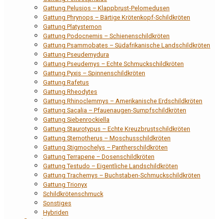
Gattung Pelusios – Klappbrust-Pelomedusen
Gattung Phrynops – Bärtige Krötenkopf-Schildkröten
Gattung Platysternon
Gattung Podocnemis – Schienenschildkröten
Gattung Psammobates – Südafrikanische Landschildkröten
Gattung Pseudemydura
Gattung Pseudemys – Echte Schmuckschildkröten
Gattung Pyxis – Spinnenschildkröten
Gattung Rafetus
Gattung Rheodytes
Gattung Rhinoclemmys – Amerikanische Erdschildkröten
Gattung Sacalia – Pfauenaugen-Sumpfschildkröten
Gattung Siebenrockiella
Gattung Staurotypus – Echte Kreuzbrustschildkröten
Gattung Sternotherus – Moschusschildkröten
Gattung Stigmochelys – Pantherschildkröten
Gattung Terrapene – Dosenschildkröten
Gattung Testudo – Eigentliche Landschildkröten
Gattung Trachemys – Buchstaben-Schmuckschildkröten
Gattung Trionyx
Schildkrötenschmuck
Sonstiges
Hybriden