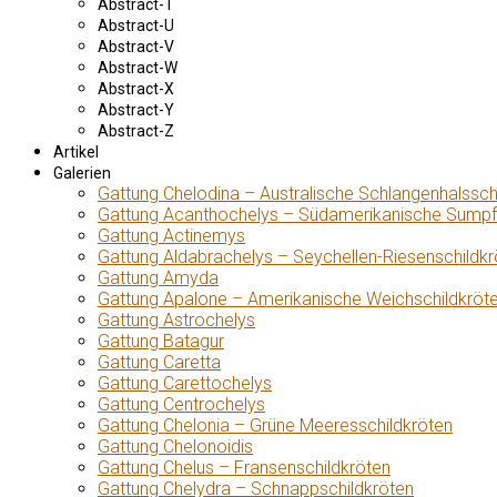
Abstract-T
Abstract-U
Abstract-V
Abstract-W
Abstract-X
Abstract-Y
Abstract-Z
Artikel
Galerien
Gattung Chelodina – Australische Schlangenhalssch
Gattung Acanthochelys – Südamerikanische Sumpf
Gattung Actinemys
Gattung Aldabrachelys – Seychellen-Riesenschildkr
Gattung Amyda
Gattung Apalone – Amerikanische Weichschildkröt
Gattung Astrochelys
Gattung Batagur
Gattung Caretta
Gattung Carettochelys
Gattung Centrochelys
Gattung Chelonia – Grüne Meeresschildkröten
Gattung Chelonoidis
Gattung Chelus – Fransenschildkröten
Gattung Chelydra – Schnappschildkröten