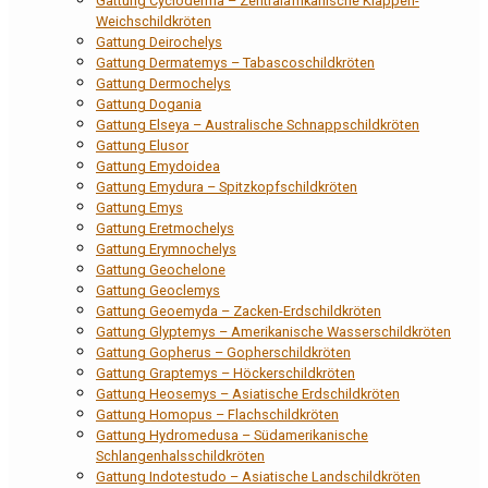
Gattung Cycloderma – Zentralafrikanische Klappen-
Weichschildkröten
Gattung Deirochelys
Gattung Dermatemys – Tabascoschildkröten
Gattung Dermochelys
Gattung Dogania
Gattung Elseya – Australische Schnappschildkröten
Gattung Elusor
Gattung Emydoidea
Gattung Emydura – Spitzkopfschildkröten
Gattung Emys
Gattung Eretmochelys
Gattung Erymnochelys
Gattung Geochelone
Gattung Geoclemys
Gattung Geoemyda – Zacken-Erdschildkröten
Gattung Glyptemys – Amerikanische Wasserschildkröten
Gattung Gopherus – Gopherschildkröten
Gattung Graptemys – Höckerschildkröten
Gattung Heosemys – Asiatische Erdschildkröten
Gattung Homopus – Flachschildkröten
Gattung Hydromedusa – Südamerikanische
Schlangenhalsschildkröten
Gattung Indotestudo – Asiatische Landschildkröten