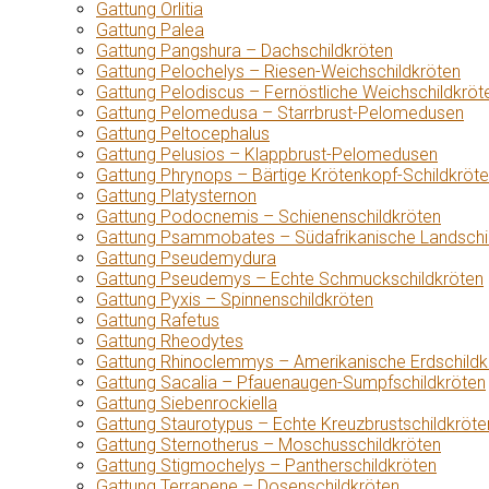
Gattung Orlitia
Gattung Palea
Gattung Pangshura – Dachschildkröten
Gattung Pelochelys – Riesen-Weichschildkröten
Gattung Pelodiscus – Fernöstliche Weichschildkröt
Gattung Pelomedusa – Starrbrust-Pelomedusen
Gattung Peltocephalus
Gattung Pelusios – Klappbrust-Pelomedusen
Gattung Phrynops – Bärtige Krötenkopf-Schildkröt
Gattung Platysternon
Gattung Podocnemis – Schienenschildkröten
Gattung Psammobates – Südafrikanische Landschi
Gattung Pseudemydura
Gattung Pseudemys – Echte Schmuckschildkröten
Gattung Pyxis – Spinnenschildkröten
Gattung Rafetus
Gattung Rheodytes
Gattung Rhinoclemmys – Amerikanische Erdschildk
Gattung Sacalia – Pfauenaugen-Sumpfschildkröten
Gattung Siebenrockiella
Gattung Staurotypus – Echte Kreuzbrustschildkröte
Gattung Sternotherus – Moschusschildkröten
Gattung Stigmochelys – Pantherschildkröten
Gattung Terrapene – Dosenschildkröten