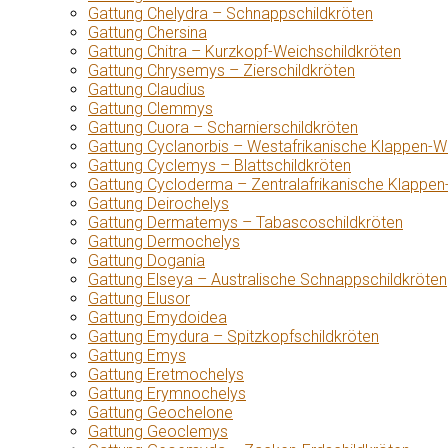
Gattung Chelydra – Schnappschildkröten
Gattung Chersina
Gattung Chitra – Kurzkopf-Weichschildkröten
Gattung Chrysemys – Zierschildkröten
Gattung Claudius
Gattung Clemmys
Gattung Cuora – Scharnierschildkröten
Gattung Cyclanorbis – Westafrikanische Klappen-W
Gattung Cyclemys – Blattschildkröten
Gattung Cycloderma – Zentralafrikanische Klappen
Gattung Deirochelys
Gattung Dermatemys – Tabascoschildkröten
Gattung Dermochelys
Gattung Dogania
Gattung Elseya – Australische Schnappschildkröten
Gattung Elusor
Gattung Emydoidea
Gattung Emydura – Spitzkopfschildkröten
Gattung Emys
Gattung Eretmochelys
Gattung Erymnochelys
Gattung Geochelone
Gattung Geoclemys