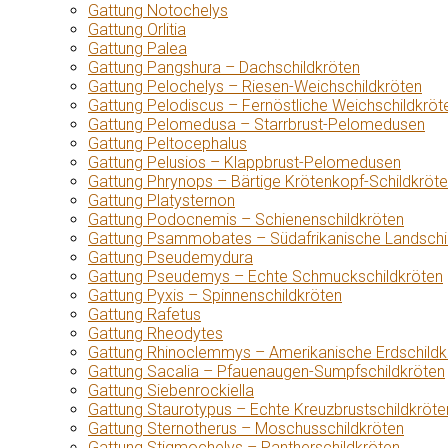
Gattung Notochelys
Gattung Orlitia
Gattung Palea
Gattung Pangshura – Dachschildkröten
Gattung Pelochelys – Riesen-Weichschildkröten
Gattung Pelodiscus – Fernöstliche Weichschildkröt
Gattung Pelomedusa – Starrbrust-Pelomedusen
Gattung Peltocephalus
Gattung Pelusios – Klappbrust-Pelomedusen
Gattung Phrynops – Bärtige Krötenkopf-Schildkröt
Gattung Platysternon
Gattung Podocnemis – Schienenschildkröten
Gattung Psammobates – Südafrikanische Landschi
Gattung Pseudemydura
Gattung Pseudemys – Echte Schmuckschildkröten
Gattung Pyxis – Spinnenschildkröten
Gattung Rafetus
Gattung Rheodytes
Gattung Rhinoclemmys – Amerikanische Erdschildk
Gattung Sacalia – Pfauenaugen-Sumpfschildkröten
Gattung Siebenrockiella
Gattung Staurotypus – Echte Kreuzbrustschildkröte
Gattung Sternotherus – Moschusschildkröten
Gattung Stigmochelys – Pantherschildkröten