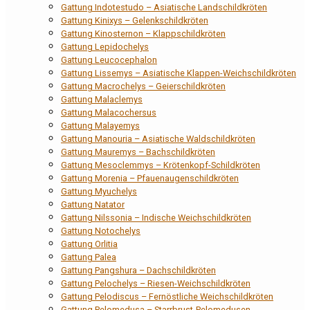
Gattung Indotestudo – Asiatische Landschildkröten
Gattung Kinixys – Gelenkschildkröten
Gattung Kinosternon – Klappschildkröten
Gattung Lepidochelys
Gattung Leucocephalon
Gattung Lissemys – Asiatische Klappen-Weichschildkröten
Gattung Macrochelys – Geierschildkröten
Gattung Malaclemys
Gattung Malacochersus
Gattung Malayemys
Gattung Manouria – Asiatische Waldschildkröten
Gattung Mauremys – Bachschildkröten
Gattung Mesoclemmys – Krötenkopf-Schildkröten
Gattung Morenia – Pfauenaugenschildkröten
Gattung Myuchelys
Gattung Natator
Gattung Nilssonia – Indische Weichschildkröten
Gattung Notochelys
Gattung Orlitia
Gattung Palea
Gattung Pangshura – Dachschildkröten
Gattung Pelochelys – Riesen-Weichschildkröten
Gattung Pelodiscus – Fernöstliche Weichschildkröten
Gattung Pelomedusa – Starrbrust-Pelomedusen