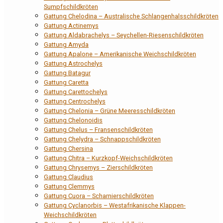
Sumpfschildkröten
Gattung Chelodina – Australische Schlangenhalsschildkröten
Gattung Actinemys
Gattung Aldabrachelys – Seychellen-Riesenschildkröten
Gattung Amyda
Gattung Apalone – Amerikanische Weichschildkröten
Gattung Astrochelys
Gattung Batagur
Gattung Caretta
Gattung Carettochelys
Gattung Centrochelys
Gattung Chelonia – Grüne Meeresschildkröten
Gattung Chelonoidis
Gattung Chelus – Fransenschildkröten
Gattung Chelydra – Schnappschildkröten
Gattung Chersina
Gattung Chitra – Kurzkopf-Weichschildkröten
Gattung Chrysemys – Zierschildkröten
Gattung Claudius
Gattung Clemmys
Gattung Cuora – Scharnierschildkröten
Gattung Cyclanorbis – Westafrikanische Klappen-
Weichschildkröten