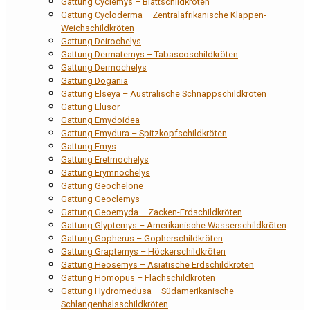
Gattung Cyclemys – Blattschildkröten
Gattung Cycloderma – Zentralafrikanische Klappen-
Weichschildkröten
Gattung Deirochelys
Gattung Dermatemys – Tabascoschildkröten
Gattung Dermochelys
Gattung Dogania
Gattung Elseya – Australische Schnappschildkröten
Gattung Elusor
Gattung Emydoidea
Gattung Emydura – Spitzkopfschildkröten
Gattung Emys
Gattung Eretmochelys
Gattung Erymnochelys
Gattung Geochelone
Gattung Geoclemys
Gattung Geoemyda – Zacken-Erdschildkröten
Gattung Glyptemys – Amerikanische Wasserschildkröten
Gattung Gopherus – Gopherschildkröten
Gattung Graptemys – Höckerschildkröten
Gattung Heosemys – Asiatische Erdschildkröten
Gattung Homopus – Flachschildkröten
Gattung Hydromedusa – Südamerikanische
Schlangenhalsschildkröten