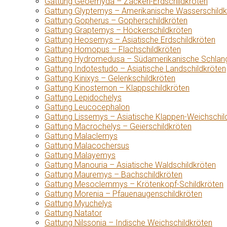
Gattung Geoemyda – Zacken-Erdschildkröten
Gattung Glyptemys – Amerikanische Wasserschildk
Gattung Gopherus – Gopherschildkröten
Gattung Graptemys – Höckerschildkröten
Gattung Heosemys – Asiatische Erdschildkröten
Gattung Homopus – Flachschildkröten
Gattung Hydromedusa – Südamerikanische Schlang
Gattung Indotestudo – Asiatische Landschildkröten
Gattung Kinixys – Gelenkschildkröten
Gattung Kinosternon – Klappschildkröten
Gattung Lepidochelys
Gattung Leucocephalon
Gattung Lissemys – Asiatische Klappen-Weichschil
Gattung Macrochelys – Geierschildkröten
Gattung Malaclemys
Gattung Malacochersus
Gattung Malayemys
Gattung Manouria – Asiatische Waldschildkröten
Gattung Mauremys – Bachschildkröten
Gattung Mesoclemmys – Krötenkopf-Schildkröten
Gattung Morenia – Pfauenaugenschildkröten
Gattung Myuchelys
Gattung Natator
Gattung Nilssonia – Indische Weichschildkröten