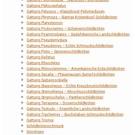
Gattung Peltocephalus
Gattung Pelusios – Klappbrust-Pelomedusen
Gattung Phrynops – Bärtige Krötenkopf-Schildkröten
Gattung Platysternon
Gattung Podocnemis – Schienenschildkröten
Gattung Psammobates – Südafrikanische Landschildkröten
Gattung Pseudemydura
Gattung Pseudemys – Echte Schmuckschildkröten
Gattung Pyxis – Spinnenschildkröten
Gattung Rafetus
Gattung Rheodytes
Gattung Rhinoclemmys – Amerikanische Erdschildkröten
Gattung Sacalia – Pfauenaugen-Sumpfschildkröten
Gattung Siebenrockiella
Gattung Staurotypus – Echte Kreuzbrustschildkröten
Gattung Sternotherus – Moschusschildkröten
Gattung Stigmochelys – Pantherschildkröten
Gattung Terrapene – Dosenschildkröten
Gattung Testudo – Eigentliche Landschildkröten
Gattung Trachemys – Buchstaben-Schmuckschildkröten
Gattung Trionyx
Schildkrötenschmuck
Sonstiges