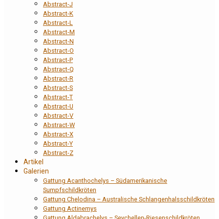
Abstract-J
Abstract-K
Abstract-L
Abstract-M
Abstract-N
Abstract-O
Abstract-P
Abstract-Q
Abstract-R
Abstract-S
Abstract-T
Abstract-U
Abstract-V
Abstract-W
Abstract-X
Abstract-Y
Abstract-Z
Artikel
Galerien
Gattung Acanthochelys – Südamerikanische
Sumpfschildkröten
Gattung Chelodina – Australische Schlangenhalsschildkröten
Gattung Actinemys
Gattung Aldabrachelys – Seychellen-Riesenschildkröten