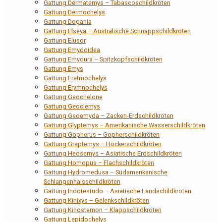
Gattung Dermatemys – Tabascoschildkröten
Gattung Dermochelys
Gattung Dogania
Gattung Elseya – Australische Schnappschildkröten
Gattung Elusor
Gattung Emydoidea
Gattung Emydura – Spitzkopfschildkröten
Gattung Emys
Gattung Eretmochelys
Gattung Erymnochelys
Gattung Geochelone
Gattung Geoclemys
Gattung Geoemyda – Zacken-Erdschildkröten
Gattung Glyptemys – Amerikanische Wasserschildkröten
Gattung Gopherus – Gopherschildkröten
Gattung Graptemys – Höckerschildkröten
Gattung Heosemys – Asiatische Erdschildkröten
Gattung Homopus – Flachschildkröten
Gattung Hydromedusa – Südamerikanische
Schlangenhalsschildkröten
Gattung Indotestudo – Asiatische Landschildkröten
Gattung Kinixys – Gelenkschildkröten
Gattung Kinosternon – Klappschildkröten
Gattung Lepidochelys