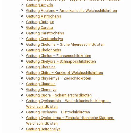
Gattung Amyda
Gattung Apalone – Amerikanische Weichschildkröten
Gattung Astrochelys
Gattung Batagur
Gattung Caretta
Gattung Carettochelys
Gattung Centrochelys
Gattung Chelonia – Grüne Meeresschildkröten
Gattung Chelonoidis
Gattung Chelus – Fransenschildkröten
Gattung Chelydra – Schnappschildkröten
Gattung Chersina
Gattung Chitra – Kurzkopf-Weichschildkröten
Gattung Chrysemys – Zierschildkröten
Gattung Claudius
Gattung Clemmys
Gattung Cuora – Scharnierschildkröten
Gattung Cyclanorbis – Westafrikanische Klappen-
Weichschildkröten
Gattung Cyclemys – Blattschildkröten
Gattung Cycloderma – Zentralafrikanische Klappen-
Weichschildkröten
Gattung Deirochelys