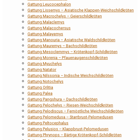
Gattung Leucocephalon
Gattung Lissemys – Asiatische Klappen-Weichschildkröten
Gattung Macrochelys – Geierschildkröten
Gattung Malaclemys
Gattung Malacochersus
Gattung Malayemys
Gattung Manouria – Asiatische Waldschildkröten
Gattung Mauremys – Bachschildkröten
Gattung Mesoclemmys – Krötenkopf-Schildkröten
Gattung Morenia – Pfauenaugenschildkröten
Gattung Myuchelys
Gattung Natator
Gattung Nilssonia – Indische Weichschildkröten
Gattung Notochelys
Gattung Orlitia
Gattung Palea
Gattung Pangshura – Dachschildkröten
Gattung Pelochelys – Riesen-Weichschildkröten
Gattung Pelodiscus – Fernöstliche Weichschildkröten
Gattung Pelomedusa – Starrbrust-Pelomedusen
Gattung Peltocephalus
Gattung Pelusios – Klappbrust-Pelomedusen
Gattung Phrynops – Bärtige Krötenkopf-Schildkröten