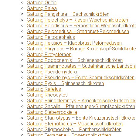
Gattung Orlitia
Gattung Palea
Gattung Pangshura – Dachschildkröten
Gattung Pelochelys – Riesen-Weichschildkröten
Gattung Pelodiscus – Fernöstliche Weichschildkröt
Gattung Pelomedusa – Starrbrust-Pelomedusen
Gattung Peltocephalus
Gattung Pelusios – Klappbrust-Pelomedusen
Gattung Phrynops – Bärtige Krötenkopf-Schildkröt
Gattung Platysternon
Gattung Podocnemis – Schienenschildkröten
Gattung Psammobates – Südafrikanische Landschi
Gattung Pseudemydura
Gattung Pseudemys – Echte Schmuckschildkröten
Gattung Pyxis – Spinnenschildkröten
Gattung Rafetus
Gattung Rheodytes
Gattung Rhinoclemmys – Amerikanische Erdschildk
Gattung Sacalia – Pfauenaugen-Sumpfschildkröten
Gattung Siebenrockiella
Gattung Staurotypus – Echte Kreuzbrustschildkröte
Gattung Sternotherus – Moschusschildkröten
Gattung Stigmochelys – Pantherschildkröten
Gattung Terrapene – Dosenschildkröten