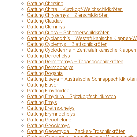
Gattung Chersina
Gattung Chitra – Kurzkopf-Weichschildkröten
Gattung Chrysemys – Zierschildkröten
Gattung Claudius
Gattung Clemmys
Gattung Cuora – Scharnierschildkröten
Gattung Cyclanorbis – Westafrikanische Klappen-W
Gattung Cyclemys – Blattschildkröten
Gattung Cycloderma – Zentralafrikanische Klappen
Gattung Deirochelys
Gattung Dermatemys – Tabascoschildkröten
Gattung Dermochelys
Gattung Dogania
Gattung Elseya – Australische Schnappschildkröten
Gattung Elusor
Gattung Emydoidea
Gattung Emydura – Spitzkopfschildkröten
Gattung Emys
Gattung Eretmochelys
Gattung Erymnochelys
Gattung Geochelone
Gattung Geoclemys
Gattung Geoemyda – Zacken-Erdschildkröten