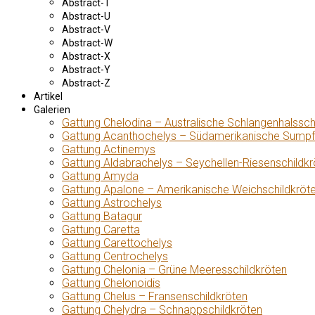
Abstract-T
Abstract-U
Abstract-V
Abstract-W
Abstract-X
Abstract-Y
Abstract-Z
Artikel
Galerien
Gattung Chelodina – Australische Schlangenhalssch
Gattung Acanthochelys – Südamerikanische Sumpf
Gattung Actinemys
Gattung Aldabrachelys – Seychellen-Riesenschildkr
Gattung Amyda
Gattung Apalone – Amerikanische Weichschildkröt
Gattung Astrochelys
Gattung Batagur
Gattung Caretta
Gattung Carettochelys
Gattung Centrochelys
Gattung Chelonia – Grüne Meeresschildkröten
Gattung Chelonoidis
Gattung Chelus – Fransenschildkröten
Gattung Chelydra – Schnappschildkröten