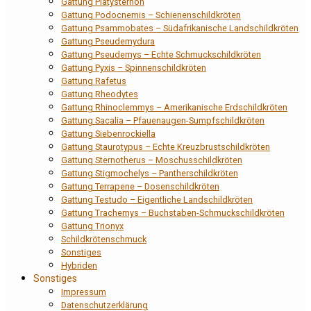
Gattung Platysternon
Gattung Podocnemis – Schienenschildkröten
Gattung Psammobates – Südafrikanische Landschildkröten
Gattung Pseudemydura
Gattung Pseudemys – Echte Schmuckschildkröten
Gattung Pyxis – Spinnenschildkröten
Gattung Rafetus
Gattung Rheodytes
Gattung Rhinoclemmys – Amerikanische Erdschildkröten
Gattung Sacalia – Pfauenaugen-Sumpfschildkröten
Gattung Siebenrockiella
Gattung Staurotypus – Echte Kreuzbrustschildkröten
Gattung Sternotherus – Moschusschildkröten
Gattung Stigmochelys – Pantherschildkröten
Gattung Terrapene – Dosenschildkröten
Gattung Testudo – Eigentliche Landschildkröten
Gattung Trachemys – Buchstaben-Schmuckschildkröten
Gattung Trionyx
Schildkrötenschmuck
Sonstiges
Hybriden
Sonstiges
Impressum
Datenschutzerklärung