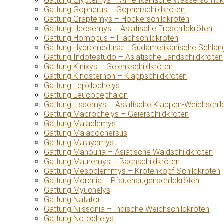
Gattung Glyptemys – Amerikanische Wasserschildk
Gattung Gopherus – Gopherschildkröten
Gattung Graptemys – Höckerschildkröten
Gattung Heosemys – Asiatische Erdschildkröten
Gattung Homopus – Flachschildkröten
Gattung Hydromedusa – Südamerikanische Schlang
Gattung Indotestudo – Asiatische Landschildkröten
Gattung Kinixys – Gelenkschildkröten
Gattung Kinosternon – Klappschildkröten
Gattung Lepidochelys
Gattung Leucocephalon
Gattung Lissemys – Asiatische Klappen-Weichschil
Gattung Macrochelys – Geierschildkröten
Gattung Malaclemys
Gattung Malacochersus
Gattung Malayemys
Gattung Manouria – Asiatische Waldschildkröten
Gattung Mauremys – Bachschildkröten
Gattung Mesoclemmys – Krötenkopf-Schildkröten
Gattung Morenia – Pfauenaugenschildkröten
Gattung Myuchelys
Gattung Natator
Gattung Nilssonia – Indische Weichschildkröten
Gattung Notochelys