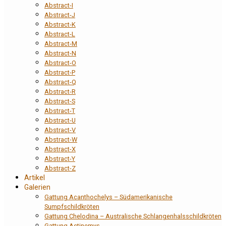
Abstract-I
Abstract-J
Abstract-K
Abstract-L
Abstract-M
Abstract-N
Abstract-O
Abstract-P
Abstract-Q
Abstract-R
Abstract-S
Abstract-T
Abstract-U
Abstract-V
Abstract-W
Abstract-X
Abstract-Y
Abstract-Z
Artikel
Galerien
Gattung Acanthochelys – Südamerikanische
Sumpfschildkröten
Gattung Chelodina – Australische Schlangenhalsschildkröten
Gattung Actinemys