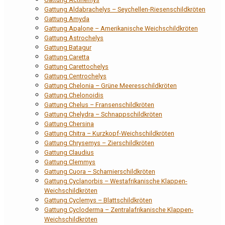
Gattung Aldabrachelys – Seychellen-Riesenschildkröten
Gattung Amyda
Gattung Apalone – Amerikanische Weichschildkröten
Gattung Astrochelys
Gattung Batagur
Gattung Caretta
Gattung Carettochelys
Gattung Centrochelys
Gattung Chelonia – Grüne Meeresschildkröten
Gattung Chelonoidis
Gattung Chelus – Fransenschildkröten
Gattung Chelydra – Schnappschildkröten
Gattung Chersina
Gattung Chitra – Kurzkopf-Weichschildkröten
Gattung Chrysemys – Zierschildkröten
Gattung Claudius
Gattung Clemmys
Gattung Cuora – Scharnierschildkröten
Gattung Cyclanorbis – Westafrikanische Klappen-
Weichschildkröten
Gattung Cyclemys – Blattschildkröten
Gattung Cycloderma – Zentralafrikanische Klappen-
Weichschildkröten