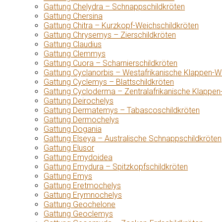
Gattung Chelydra – Schnappschildkröten
Gattung Chersina
Gattung Chitra – Kurzkopf-Weichschildkröten
Gattung Chrysemys – Zierschildkröten
Gattung Claudius
Gattung Clemmys
Gattung Cuora – Scharnierschildkröten
Gattung Cyclanorbis – Westafrikanische Klappen-W
Gattung Cyclemys – Blattschildkröten
Gattung Cycloderma – Zentralafrikanische Klappen
Gattung Deirochelys
Gattung Dermatemys – Tabascoschildkröten
Gattung Dermochelys
Gattung Dogania
Gattung Elseya – Australische Schnappschildkröten
Gattung Elusor
Gattung Emydoidea
Gattung Emydura – Spitzkopfschildkröten
Gattung Emys
Gattung Eretmochelys
Gattung Erymnochelys
Gattung Geochelone
Gattung Geoclemys