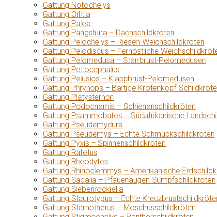
Gattung Notochelys
Gattung Orlitia
Gattung Palea
Gattung Pangshura – Dachschildkröten
Gattung Pelochelys – Riesen-Weichschildkröten
Gattung Pelodiscus – Fernöstliche Weichschildkröt
Gattung Pelomedusa – Starrbrust-Pelomedusen
Gattung Peltocephalus
Gattung Pelusios – Klappbrust-Pelomedusen
Gattung Phrynops – Bärtige Krötenkopf-Schildkröt
Gattung Platysternon
Gattung Podocnemis – Schienenschildkröten
Gattung Psammobates – Südafrikanische Landschi
Gattung Pseudemydura
Gattung Pseudemys – Echte Schmuckschildkröten
Gattung Pyxis – Spinnenschildkröten
Gattung Rafetus
Gattung Rheodytes
Gattung Rhinoclemmys – Amerikanische Erdschildk
Gattung Sacalia – Pfauenaugen-Sumpfschildkröten
Gattung Siebenrockiella
Gattung Staurotypus – Echte Kreuzbrustschildkröte
Gattung Sternotherus – Moschusschildkröten
Gattung Stigmochelys – Pantherschildkröten