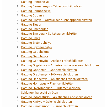
Gattung Deirochelys
Gattung Dermatemys – Tabascoschildkröten
Gattung Dermochelys
Gattung Dogania
Gattung Elseya – Australische Schnappschildkröten
Gattung Elusor
Gattung Emydoidea
Gattung Emydura – Spitzkopfschildkröten
Gattung Emys
Gattung Eretmochelys
Gattung Erymnochelys
Gattung Geochelone
Gattung Geoclemys
Gattung Geoemyda – Zacken-Erdschildkröten
Gattung Glyptemys – Amerikanische Wasserschildkröten
Gattung Gopherus – Gopherschildkröten
Gattung Graptemys – Höckerschildkröten
Gattung Heosemys – Asiatische Erdschildkröten
Gattung Homopus – Flachschildkröten
Gattung Hydromedusa – Südamerikanische
Schlangenhalsschildkröten
Gattung Indotestudo – Asiatische Landschildkröten
Gattung Kinixys – Gelenkschildkröten
Gattung Kinosternon – Klappschildkröten