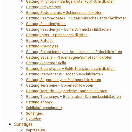
Gattung Phrynops – Bärtige Krötenkopf-Schildkröten
Gattung Platysternon
Gattung Podocnemis – Schienenschildkröten
Gattung Psammobates – Südafrikanische Landschildkröten
Gattung Pseudemydura
Gattung Pseudemys – Echte Schmuckschildkröten
Gattung Pyxis – Spinnenschildkröten
Gattung Rafetus
Gattung Rheodytes
Gattung Rhinoclemmys – Amerikanische Erdschildkröten
Gattung Sacalia – Pfauenaugen-Sumpfschildkröten
Gattung Siebenrockiella
Gattung Staurotypus – Echte Kreuzbrustschildkröten
Gattung Sternotherus – Moschusschildkröten
Gattung Stigmochelys – Pantherschildkröten
Gattung Terrapene – Dosenschildkröten
Gattung Testudo – Eigentliche Landschildkröten
Gattung Trachemys – Buchstaben-Schmuckschildkröten
Gattung Trionyx
Schildkrötenschmuck
Sonstiges
Hybriden
Sonstiges
Impressum