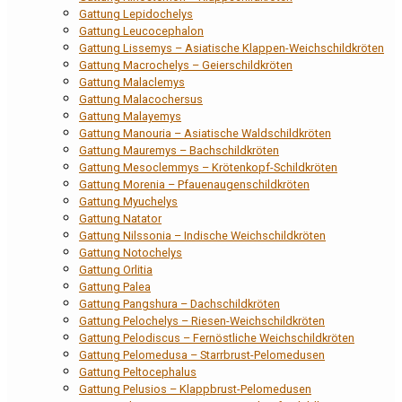
Gattung Lepidochelys
Gattung Leucocephalon
Gattung Lissemys – Asiatische Klappen-Weichschildkröten
Gattung Macrochelys – Geierschildkröten
Gattung Malaclemys
Gattung Malacochersus
Gattung Malayemys
Gattung Manouria – Asiatische Waldschildkröten
Gattung Mauremys – Bachschildkröten
Gattung Mesoclemmys – Krötenkopf-Schildkröten
Gattung Morenia – Pfauenaugenschildkröten
Gattung Myuchelys
Gattung Natator
Gattung Nilssonia – Indische Weichschildkröten
Gattung Notochelys
Gattung Orlitia
Gattung Palea
Gattung Pangshura – Dachschildkröten
Gattung Pelochelys – Riesen-Weichschildkröten
Gattung Pelodiscus – Fernöstliche Weichschildkröten
Gattung Pelomedusa – Starrbrust-Pelomedusen
Gattung Peltocephalus
Gattung Pelusios – Klappbrust-Pelomedusen