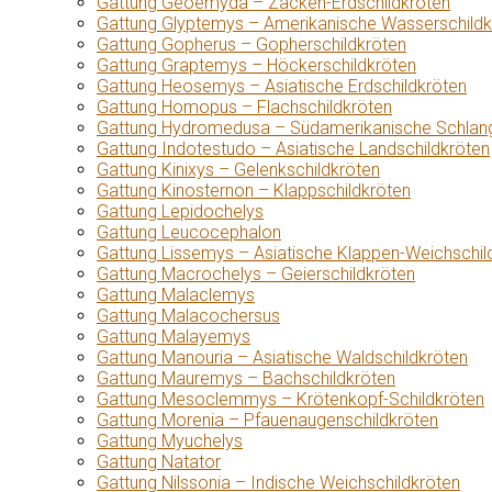
Gattung Geoemyda – Zacken-Erdschildkröten
Gattung Glyptemys – Amerikanische Wasserschildk
Gattung Gopherus – Gopherschildkröten
Gattung Graptemys – Höckerschildkröten
Gattung Heosemys – Asiatische Erdschildkröten
Gattung Homopus – Flachschildkröten
Gattung Hydromedusa – Südamerikanische Schlang
Gattung Indotestudo – Asiatische Landschildkröten
Gattung Kinixys – Gelenkschildkröten
Gattung Kinosternon – Klappschildkröten
Gattung Lepidochelys
Gattung Leucocephalon
Gattung Lissemys – Asiatische Klappen-Weichschil
Gattung Macrochelys – Geierschildkröten
Gattung Malaclemys
Gattung Malacochersus
Gattung Malayemys
Gattung Manouria – Asiatische Waldschildkröten
Gattung Mauremys – Bachschildkröten
Gattung Mesoclemmys – Krötenkopf-Schildkröten
Gattung Morenia – Pfauenaugenschildkröten
Gattung Myuchelys
Gattung Natator
Gattung Nilssonia – Indische Weichschildkröten