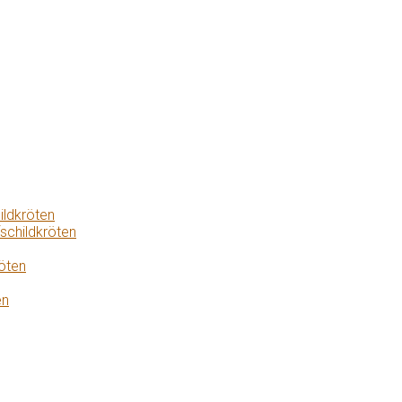
ildkröten
schildkröten
öten
en