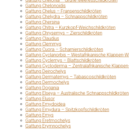
Gattung Chelonia – Grüne Meeresschildkröten
Gattung Chelonoidis
Gattung Chelus – Fransenschildkröten
Gattung Chelydra – Schnappschildkröten
Gattung Chersina
Gattung Chitra – Kurzkopf-Weichschildkröten
Gattung Chrysemys – Zierschildkröten
Gattung Claudius
Gattung Clemmys
Gattung Cuora – Scharnierschildkröten
Gattung Cyclanorbis – Westafrikanische Klappen-W
Gattung Cyclemys – Blattschildkröten
Gattung Cycloderma – Zentralafrikanische Klappen
Gattung Deirochelys
Gattung Dermatemys – Tabascoschildkröten
Gattung Dermochelys
Gattung Dogania
Gattung Elseya – Australische Schnappschildkröten
Gattung Elusor
Gattung Emydoidea
Gattung Emydura – Spitzkopfschildkröten
Gattung Emys
Gattung Eretmochelys
Gattung Erymnochelys