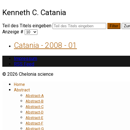
Kenneth C. Catania
Teil des Titels eingeben
Filter
Zur
Anzeige #
Catania - 2008 - 01
Impressum
RSS Feed
© 2026 Chelonia science
Home
Abstract
Abstract-A
Abstract-B
Abstract-C
Abstract-D
Abstract-E
Abstract-F
Abstract-G