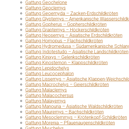
Gattung Geochelone
Gattung Geoclemys
Gattung Geoemyda – Zacken-Erdschildkröten
Gattung Glyptemys – Amerikanische Wasserschildk
Gattung Gopherus – Gopherschildkröten
Gattung Graptemys – Höckerschildkröten
Gattung Heosemys – Asiatische Erdschildkröten
Gattung Homopus – Flachschildkröten
Gattung Hydromedusa – Südamerikanische Schlang
Gattung Indotestudo – Asiatische Landschildkröten
Gattung Kinixys – Gelenkschildkröten
Gattung Kinosternon – Klappschildkröten
Gattung Lepidochelys
Gattung Leucocephalon
Gattung Lissemys – Asiatische Klappen-Weichschil
Gattung Macrochelys – Geierschildkröten
Gattung Malaclemys
Gattung Malacochersus
Gattung Malayemys
Gattung Manouria – Asiatische Waldschildkröten
Gattung Mauremys – Bachschildkröten
Gattung Mesoclemmys – Krötenkopf-Schildkröten
Gattung Morenia – Pfauenaugenschildkröten
Gattung Myuchelys