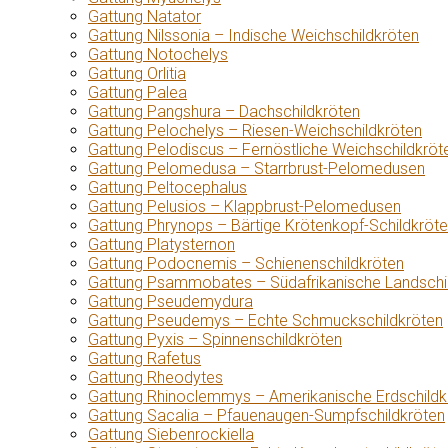
Gattung Natator
Gattung Nilssonia – Indische Weichschildkröten
Gattung Notochelys
Gattung Orlitia
Gattung Palea
Gattung Pangshura – Dachschildkröten
Gattung Pelochelys – Riesen-Weichschildkröten
Gattung Pelodiscus – Fernöstliche Weichschildkröt
Gattung Pelomedusa – Starrbrust-Pelomedusen
Gattung Peltocephalus
Gattung Pelusios – Klappbrust-Pelomedusen
Gattung Phrynops – Bärtige Krötenkopf-Schildkröt
Gattung Platysternon
Gattung Podocnemis – Schienenschildkröten
Gattung Psammobates – Südafrikanische Landschi
Gattung Pseudemydura
Gattung Pseudemys – Echte Schmuckschildkröten
Gattung Pyxis – Spinnenschildkröten
Gattung Rafetus
Gattung Rheodytes
Gattung Rhinoclemmys – Amerikanische Erdschildk
Gattung Sacalia – Pfauenaugen-Sumpfschildkröten
Gattung Siebenrockiella