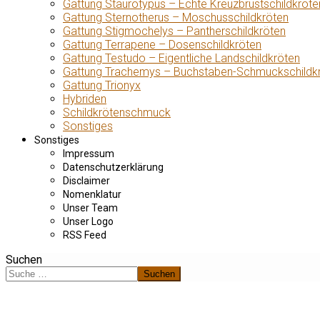
Gattung Staurotypus – Echte Kreuzbrustschildkröte
Gattung Sternotherus – Moschusschildkröten
Gattung Stigmochelys – Pantherschildkröten
Gattung Terrapene – Dosenschildkröten
Gattung Testudo – Eigentliche Landschildkröten
Gattung Trachemys – Buchstaben-Schmuckschildk
Gattung Trionyx
Hybriden
Schildkrötenschmuck
Sonstiges
Sonstiges
Impressum
Datenschutzerklärung
Disclaimer
Nomenklatur
Unser Team
Unser Logo
RSS Feed
Suchen
Suchen