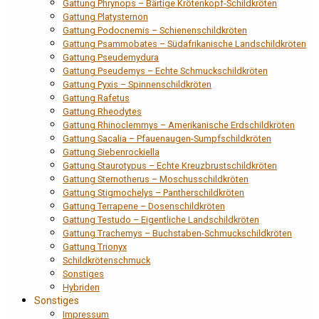
Gattung Phrynops – Bärtige Krötenkopf-Schildkröten
Gattung Platysternon
Gattung Podocnemis – Schienenschildkröten
Gattung Psammobates – Südafrikanische Landschildkröten
Gattung Pseudemydura
Gattung Pseudemys – Echte Schmuckschildkröten
Gattung Pyxis – Spinnenschildkröten
Gattung Rafetus
Gattung Rheodytes
Gattung Rhinoclemmys – Amerikanische Erdschildkröten
Gattung Sacalia – Pfauenaugen-Sumpfschildkröten
Gattung Siebenrockiella
Gattung Staurotypus – Echte Kreuzbrustschildkröten
Gattung Sternotherus – Moschusschildkröten
Gattung Stigmochelys – Pantherschildkröten
Gattung Terrapene – Dosenschildkröten
Gattung Testudo – Eigentliche Landschildkröten
Gattung Trachemys – Buchstaben-Schmuckschildkröten
Gattung Trionyx
Schildkrötenschmuck
Sonstiges
Hybriden
Sonstiges
Impressum