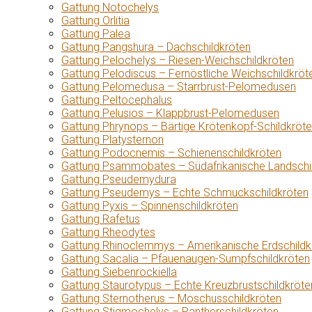
Gattung Notochelys
Gattung Orlitia
Gattung Palea
Gattung Pangshura – Dachschildkröten
Gattung Pelochelys – Riesen-Weichschildkröten
Gattung Pelodiscus – Fernöstliche Weichschildkröt
Gattung Pelomedusa – Starrbrust-Pelomedusen
Gattung Peltocephalus
Gattung Pelusios – Klappbrust-Pelomedusen
Gattung Phrynops – Bärtige Krötenkopf-Schildkröt
Gattung Platysternon
Gattung Podocnemis – Schienenschildkröten
Gattung Psammobates – Südafrikanische Landschi
Gattung Pseudemydura
Gattung Pseudemys – Echte Schmuckschildkröten
Gattung Pyxis – Spinnenschildkröten
Gattung Rafetus
Gattung Rheodytes
Gattung Rhinoclemmys – Amerikanische Erdschildk
Gattung Sacalia – Pfauenaugen-Sumpfschildkröten
Gattung Siebenrockiella
Gattung Staurotypus – Echte Kreuzbrustschildkröte
Gattung Sternotherus – Moschusschildkröten
Gattung Stigmochelys – Pantherschildkröten