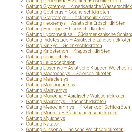
Gattung Geoemyda – Zacken-Erdschildkröten
Gattung Glyptemys – Amerikanische Wasserschildk
Gattung Gopherus – Gopherschildkröten
Gattung Graptemys – Höckerschildkröten
Gattung Heosemys – Asiatische Erdschildkröten
Gattung Homopus – Flachschildkröten
Gattung Hydromedusa – Südamerikanische Schlang
Gattung Indotestudo – Asiatische Landschildkröten
Gattung Kinixys – Gelenkschildkröten
Gattung Kinosternon – Klappschildkröten
Gattung Lepidochelys
Gattung Leucocephalon
Gattung Lissemys – Asiatische Klappen-Weichschil
Gattung Macrochelys – Geierschildkröten
Gattung Malaclemys
Gattung Malacochersus
Gattung Malayemys
Gattung Manouria – Asiatische Waldschildkröten
Gattung Mauremys – Bachschildkröten
Gattung Mesoclemmys – Krötenkopf-Schildkröten
Gattung Morenia – Pfauenaugenschildkröten
Gattung Myuchelys
Gattung Natator
Gattung Nilssonia – Indische Weichschildkröten