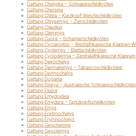
Gattung Chelydra – Schnappschildkröten
Gattung Chersina
Gattung Chitra – Kurzkopf-Weichschildkröten
Gattung Chrysemys – Zierschildkröten
Gattung Claudius
Gattung Clemmys
Gattung Cuora – Scharnierschildkröten
Gattung Cyclanorbis – Westafrikanische Klappen-W
Gattung Cyclemys – Blattschildkröten
Gattung Cycloderma – Zentralafrikanische Klappen
Gattung Deirochelys
Gattung Dermatemys – Tabascoschildkröten
Gattung Dermochelys
Gattung Dogania
Gattung Elseya – Australische Schnappschildkröten
Gattung Elusor
Gattung Emydoidea
Gattung Emydura – Spitzkopfschildkröten
Gattung Emys
Gattung Eretmochelys
Gattung Erymnochelys
Gattung Geochelone
Gattung Geoclemys