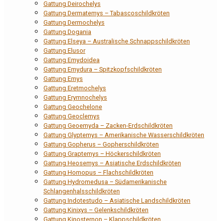
Gattung Deirochelys
Gattung Dermatemys – Tabascoschildkröten
Gattung Dermochelys
Gattung Dogania
Gattung Elseya – Australische Schnappschildkröten
Gattung Elusor
Gattung Emydoidea
Gattung Emydura – Spitzkopfschildkröten
Gattung Emys
Gattung Eretmochelys
Gattung Erymnochelys
Gattung Geochelone
Gattung Geoclemys
Gattung Geoemyda – Zacken-Erdschildkröten
Gattung Glyptemys – Amerikanische Wasserschildkröten
Gattung Gopherus – Gopherschildkröten
Gattung Graptemys – Höckerschildkröten
Gattung Heosemys – Asiatische Erdschildkröten
Gattung Homopus – Flachschildkröten
Gattung Hydromedusa – Südamerikanische
Schlangenhalsschildkröten
Gattung Indotestudo – Asiatische Landschildkröten
Gattung Kinixys – Gelenkschildkröten
Gattung Kinosternon – Klappschildkröten