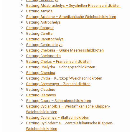
Gattung Aldabrachelys – Seychellen-Riesenschildkröten
Gattung Amyda
Gattung Apalone – Amerikanische Weichschildkröten
Gattung Astrochelys
Gattung Batagur
Gattung Caretta
Gattung Carettochelys
Gattung Centrochelys
Gattung Chelonia – Grüne Meeresschildkröten
Gattung Chelonoidis
Gattung Chelus – Fransenschildkröten
Gattung Chelydra – Schnappschildkröten
Gattung Chersina
Gattung Chitra – Kurzkopf-Weichschildkröten
Gattung Chrysemys – Zierschildkröten
Gattung Claudius
Gattung Clemmys
Gattung Cuora – Scharnierschildkröten
Gattung Cyclanorbis – Westafrikanische Klappen-
Weichschildkröten
Gattung Cyclemys – Blattschildkröten
Gattung Cycloderma – Zentralafrikanische Klappen-
Weichschildkröten