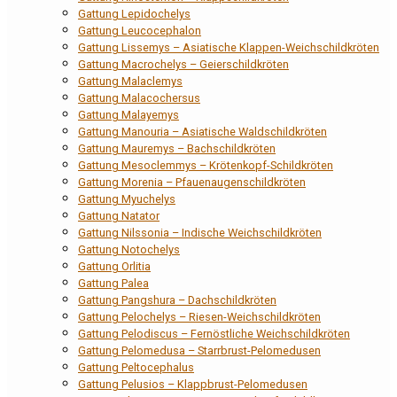
Gattung Lepidochelys
Gattung Leucocephalon
Gattung Lissemys – Asiatische Klappen-Weichschildkröten
Gattung Macrochelys – Geierschildkröten
Gattung Malaclemys
Gattung Malacochersus
Gattung Malayemys
Gattung Manouria – Asiatische Waldschildkröten
Gattung Mauremys – Bachschildkröten
Gattung Mesoclemmys – Krötenkopf-Schildkröten
Gattung Morenia – Pfauenaugenschildkröten
Gattung Myuchelys
Gattung Natator
Gattung Nilssonia – Indische Weichschildkröten
Gattung Notochelys
Gattung Orlitia
Gattung Palea
Gattung Pangshura – Dachschildkröten
Gattung Pelochelys – Riesen-Weichschildkröten
Gattung Pelodiscus – Fernöstliche Weichschildkröten
Gattung Pelomedusa – Starrbrust-Pelomedusen
Gattung Peltocephalus
Gattung Pelusios – Klappbrust-Pelomedusen