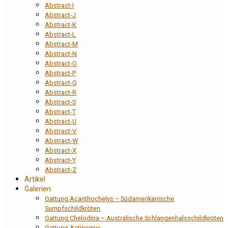
Abstract-I
Abstract-J
Abstract-K
Abstract-L
Abstract-M
Abstract-N
Abstract-O
Abstract-P
Abstract-Q
Abstract-R
Abstract-S
Abstract-T
Abstract-U
Abstract-V
Abstract-W
Abstract-X
Abstract-Y
Abstract-Z
Artikel
Galerien
Gattung Acanthochelys – Südamerikanische
Sumpfschildkröten
Gattung Chelodina – Australische Schlangenhalsschildkröten
Gattung Actinemys