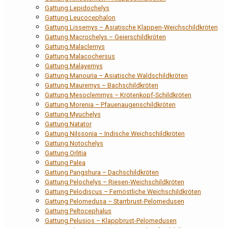
Gattung Lepidochelys
Gattung Leucocephalon
Gattung Lissemys – Asiatische Klappen-Weichschildkröten
Gattung Macrochelys – Geierschildkröten
Gattung Malaclemys
Gattung Malacochersus
Gattung Malayemys
Gattung Manouria – Asiatische Waldschildkröten
Gattung Mauremys – Bachschildkröten
Gattung Mesoclemmys – Krötenkopf-Schildkröten
Gattung Morenia – Pfauenaugenschildkröten
Gattung Myuchelys
Gattung Natator
Gattung Nilssonia – Indische Weichschildkröten
Gattung Notochelys
Gattung Orlitia
Gattung Palea
Gattung Pangshura – Dachschildkröten
Gattung Pelochelys – Riesen-Weichschildkröten
Gattung Pelodiscus – Fernöstliche Weichschildkröten
Gattung Pelomedusa – Starrbrust-Pelomedusen
Gattung Peltocephalus
Gattung Pelusios – Klappbrust-Pelomedusen