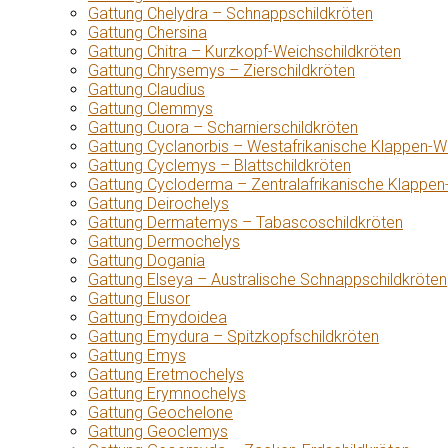
Gattung Chelydra – Schnappschildkröten
Gattung Chersina
Gattung Chitra – Kurzkopf-Weichschildkröten
Gattung Chrysemys – Zierschildkröten
Gattung Claudius
Gattung Clemmys
Gattung Cuora – Scharnierschildkröten
Gattung Cyclanorbis – Westafrikanische Klappen-W
Gattung Cyclemys – Blattschildkröten
Gattung Cycloderma – Zentralafrikanische Klappen
Gattung Deirochelys
Gattung Dermatemys – Tabascoschildkröten
Gattung Dermochelys
Gattung Dogania
Gattung Elseya – Australische Schnappschildkröten
Gattung Elusor
Gattung Emydoidea
Gattung Emydura – Spitzkopfschildkröten
Gattung Emys
Gattung Eretmochelys
Gattung Erymnochelys
Gattung Geochelone
Gattung Geoclemys