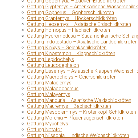
Gattung Geoemyda – Zacken-Erdschildkröten
Gattung Glyptemys – Amerikanische Wasserschildk
Gattung Gopherus – Gopherschildkröten
Gattung Graptemys – Höckerschildkröten
Gattung Heosemys – Asiatische Erdschildkröten
Gattung Homopus – Flachschildkröten
Gattung Hydromedusa – Südamerikanische Schlang
Gattung Indotestudo – Asiatische Landschildkröten
Gattung Kinixys – Gelenkschildkröten
Gattung Kinosternon – Klappschildkröten
Gattung Lepidochelys
Gattung Leucocephalon
Gattung Lissemys – Asiatische Klappen-Weichschil
Gattung Macrochelys – Geierschildkröten
Gattung Malaclemys
Gattung Malacochersus
Gattung Malayemys
Gattung Manouria – Asiatische Waldschildkröten
Gattung Mauremys – Bachschildkröten
Gattung Mesoclemmys – Krötenkopf-Schildkröten
Gattung Morenia – Pfauenaugenschildkröten
Gattung Myuchelys
Gattung Natator
Gattung Nilssonia – Indische Weichschildkröten