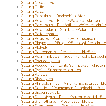
Gattung Notochelys
Gattung Orlitia
Gattung Palea
Gattung Pangshura – Dachschildkröten
Gattung Pelochelys – Riesen-Weichschildkröten
Gattung Pelodiscus – Fernöstliche Weichschildkröt
Gattung Pelomedusa – Starrbrust-Pelomedusen
Gattung Peltocephalus
Gattung Pelusios – Klappbrust-Pelomedusen
Gattung Phrynops – Bärtige Krötenkopf-Schildkröt
Gattung Platysternon
Gattung Podocnemis – Schienenschildkröten
Gattung Psammobates – Südafrikanische Landschi
Gattung Pseudemydura
Gattung Pseudemys – Echte Schmuckschildkröten
Gattung Pyxis – Spinnenschildkröten
Gattung Rafetus
Gattung Rheodytes
Gattung Rhinoclemmys – Amerikanische Erdschildk
Gattung Sacalia – Pfauenaugen-Sumpfschildkröten
Gattung Siebenrockiella
Gattung Staurotypus – Echte Kreuzbrustschildkröte
Gattung Sternotherus – Moschusschildkröten
Gattung Stigmochelys – Pantherschildkröten