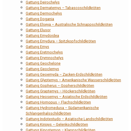
Gattung Deirochelys
Gattung Dermatemys – Tabascoschildkröten
Gattung Dermochelys
Gattung Dogania
Gattung Elseya – Australische Schnappschildkröten
Gattung Elusor
Gattung Emydoidea
Gattung Emydura – Spitzkopfschildkröten
Gattung Emys
Gattung Eretmochelys
Gattung Erymnochelys
Gattung Geochelone
Gattung Geoclemys
Gattung Geoemyda – Zacken-Erdschildkröten
Gattung Glyptemys – Amerikanische Wasserschildkröten
Gattung Gopherus – Gopherschildkröten
Gattung Graptemys – Höckerschildkröten
Gattung Heosemys – Asiatische Erdschildkröten
Gattung Homopus – Flachschildkröten
Gattung Hydromedusa – Südamerikanische
Schlangenhalsschildkröten
Gattung Indotestudo – Asiatische Landschildkröten
Gattung Kinixys – Gelenkschildkröten
Gattung Kinosternon – Klappschildkröten