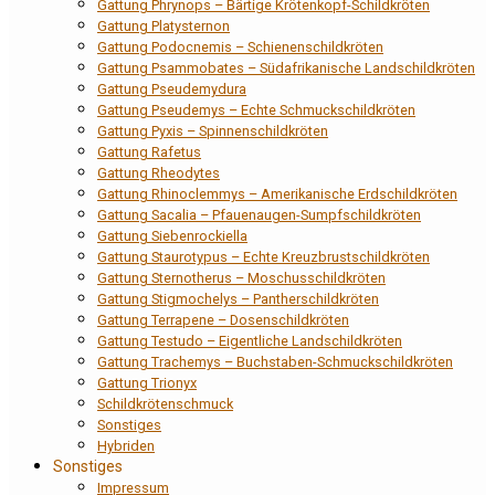
Gattung Phrynops – Bärtige Krötenkopf-Schildkröten
Gattung Platysternon
Gattung Podocnemis – Schienenschildkröten
Gattung Psammobates – Südafrikanische Landschildkröten
Gattung Pseudemydura
Gattung Pseudemys – Echte Schmuckschildkröten
Gattung Pyxis – Spinnenschildkröten
Gattung Rafetus
Gattung Rheodytes
Gattung Rhinoclemmys – Amerikanische Erdschildkröten
Gattung Sacalia – Pfauenaugen-Sumpfschildkröten
Gattung Siebenrockiella
Gattung Staurotypus – Echte Kreuzbrustschildkröten
Gattung Sternotherus – Moschusschildkröten
Gattung Stigmochelys – Pantherschildkröten
Gattung Terrapene – Dosenschildkröten
Gattung Testudo – Eigentliche Landschildkröten
Gattung Trachemys – Buchstaben-Schmuckschildkröten
Gattung Trionyx
Schildkrötenschmuck
Sonstiges
Hybriden
Sonstiges
Impressum