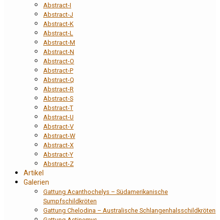
Abstract-I
Abstract-J
Abstract-K
Abstract-L
Abstract-M
Abstract-N
Abstract-O
Abstract-P
Abstract-Q
Abstract-R
Abstract-S
Abstract-T
Abstract-U
Abstract-V
Abstract-W
Abstract-X
Abstract-Y
Abstract-Z
Artikel
Galerien
Gattung Acanthochelys – Südamerikanische
Sumpfschildkröten
Gattung Chelodina – Australische Schlangenhalsschildkröten
Gattung Actinemys