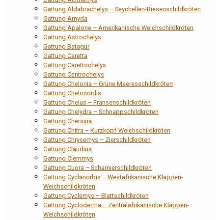
Gattung Aldabrachelys – Seychellen-Riesenschildkröten
Gattung Amyda
Gattung Apalone – Amerikanische Weichschildkröten
Gattung Astrochelys
Gattung Batagur
Gattung Caretta
Gattung Carettochelys
Gattung Centrochelys
Gattung Chelonia – Grüne Meeresschildkröten
Gattung Chelonoidis
Gattung Chelus – Fransenschildkröten
Gattung Chelydra – Schnappschildkröten
Gattung Chersina
Gattung Chitra – Kurzkopf-Weichschildkröten
Gattung Chrysemys – Zierschildkröten
Gattung Claudius
Gattung Clemmys
Gattung Cuora – Scharnierschildkröten
Gattung Cyclanorbis – Westafrikanische Klappen-
Weichschildkröten
Gattung Cyclemys – Blattschildkröten
Gattung Cycloderma – Zentralafrikanische Klappen-
Weichschildkröten