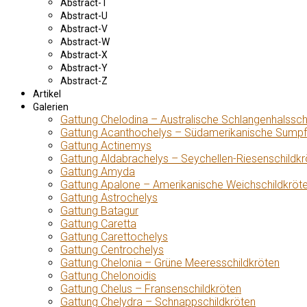
Abstract-T
Abstract-U
Abstract-V
Abstract-W
Abstract-X
Abstract-Y
Abstract-Z
Artikel
Galerien
Gattung Chelodina – Australische Schlangenhalssch
Gattung Acanthochelys – Südamerikanische Sumpf
Gattung Actinemys
Gattung Aldabrachelys – Seychellen-Riesenschildkr
Gattung Amyda
Gattung Apalone – Amerikanische Weichschildkröt
Gattung Astrochelys
Gattung Batagur
Gattung Caretta
Gattung Carettochelys
Gattung Centrochelys
Gattung Chelonia – Grüne Meeresschildkröten
Gattung Chelonoidis
Gattung Chelus – Fransenschildkröten
Gattung Chelydra – Schnappschildkröten