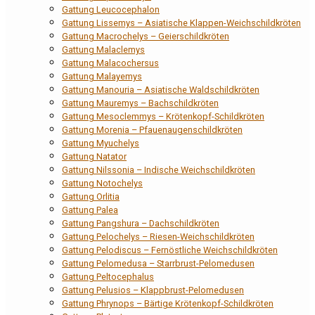
Gattung Leucocephalon
Gattung Lissemys – Asiatische Klappen-Weichschildkröten
Gattung Macrochelys – Geierschildkröten
Gattung Malaclemys
Gattung Malacochersus
Gattung Malayemys
Gattung Manouria – Asiatische Waldschildkröten
Gattung Mauremys – Bachschildkröten
Gattung Mesoclemmys – Krötenkopf-Schildkröten
Gattung Morenia – Pfauenaugenschildkröten
Gattung Myuchelys
Gattung Natator
Gattung Nilssonia – Indische Weichschildkröten
Gattung Notochelys
Gattung Orlitia
Gattung Palea
Gattung Pangshura – Dachschildkröten
Gattung Pelochelys – Riesen-Weichschildkröten
Gattung Pelodiscus – Fernöstliche Weichschildkröten
Gattung Pelomedusa – Starrbrust-Pelomedusen
Gattung Peltocephalus
Gattung Pelusios – Klappbrust-Pelomedusen
Gattung Phrynops – Bärtige Krötenkopf-Schildkröten