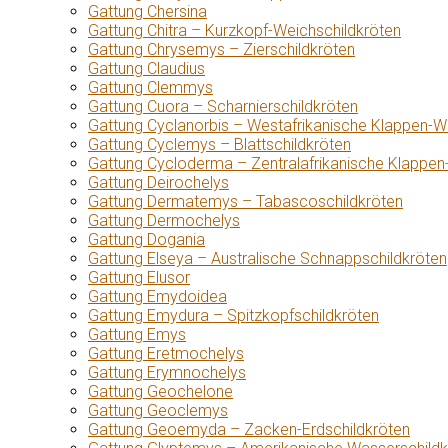
Gattung Chersina
Gattung Chitra – Kurzkopf-Weichschildkröten
Gattung Chrysemys – Zierschildkröten
Gattung Claudius
Gattung Clemmys
Gattung Cuora – Scharnierschildkröten
Gattung Cyclanorbis – Westafrikanische Klappen-W
Gattung Cyclemys – Blattschildkröten
Gattung Cycloderma – Zentralafrikanische Klappen
Gattung Deirochelys
Gattung Dermatemys – Tabascoschildkröten
Gattung Dermochelys
Gattung Dogania
Gattung Elseya – Australische Schnappschildkröten
Gattung Elusor
Gattung Emydoidea
Gattung Emydura – Spitzkopfschildkröten
Gattung Emys
Gattung Eretmochelys
Gattung Erymnochelys
Gattung Geochelone
Gattung Geoclemys
Gattung Geoemyda – Zacken-Erdschildkröten