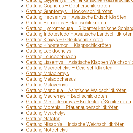
Gattung Glyptemys – Amerikanische Wasserschildk
Gattung Gopherus – Gopherschildkröten
Gattung Graptemys – Höckerschildkröten
Gattung Heosemys – Asiatische Erdschildkröten
Gattung Homopus – Flachschildkröten
Gattung Hydromedusa – Südamerikanische Schlang
Gattung Indotestudo – Asiatische Landschildkröten
Gattung Kinixys – Gelenkschildkröten
Gattung Kinosternon – Klappschildkröten
Gattung Lepidochelys
Gattung Leucocephalon
Gattung Lissemys – Asiatische Klappen-Weichschil
Gattung Macrochelys – Geierschildkröten
Gattung Malaclemys
Gattung Malacochersus
Gattung Malayemys
Gattung Manouria – Asiatische Waldschildkröten
Gattung Mauremys – Bachschildkröten
Gattung Mesoclemmys – Krötenkopf-Schildkröten
Gattung Morenia – Pfauenaugenschildkröten
Gattung Myuchelys
Gattung Natator
Gattung Nilssonia – Indische Weichschildkröten
Gattung Notochelys