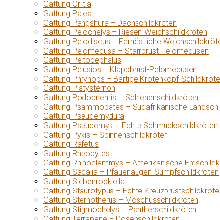
Gattung Orlitia
Gattung Palea
Gattung Pangshura – Dachschildkröten
Gattung Pelochelys – Riesen-Weichschildkröten
Gattung Pelodiscus – Fernöstliche Weichschildkröt
Gattung Pelomedusa – Starrbrust-Pelomedusen
Gattung Peltocephalus
Gattung Pelusios – Klappbrust-Pelomedusen
Gattung Phrynops – Bärtige Krötenkopf-Schildkröt
Gattung Platysternon
Gattung Podocnemis – Schienenschildkröten
Gattung Psammobates – Südafrikanische Landschi
Gattung Pseudemydura
Gattung Pseudemys – Echte Schmuckschildkröten
Gattung Pyxis – Spinnenschildkröten
Gattung Rafetus
Gattung Rheodytes
Gattung Rhinoclemmys – Amerikanische Erdschildk
Gattung Sacalia – Pfauenaugen-Sumpfschildkröten
Gattung Siebenrockiella
Gattung Staurotypus – Echte Kreuzbrustschildkröte
Gattung Sternotherus – Moschusschildkröten
Gattung Stigmochelys – Pantherschildkröten
Gattung Terrapene – Dosenschildkröten