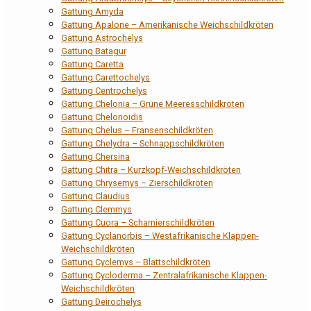
Gattung Amyda
Gattung Apalone – Amerikanische Weichschildkröten
Gattung Astrochelys
Gattung Batagur
Gattung Caretta
Gattung Carettochelys
Gattung Centrochelys
Gattung Chelonia – Grüne Meeresschildkröten
Gattung Chelonoidis
Gattung Chelus – Fransenschildkröten
Gattung Chelydra – Schnappschildkröten
Gattung Chersina
Gattung Chitra – Kurzkopf-Weichschildkröten
Gattung Chrysemys – Zierschildkröten
Gattung Claudius
Gattung Clemmys
Gattung Cuora – Scharnierschildkröten
Gattung Cyclanorbis – Westafrikanische Klappen-
Weichschildkröten
Gattung Cyclemys – Blattschildkröten
Gattung Cycloderma – Zentralafrikanische Klappen-
Weichschildkröten
Gattung Deirochelys