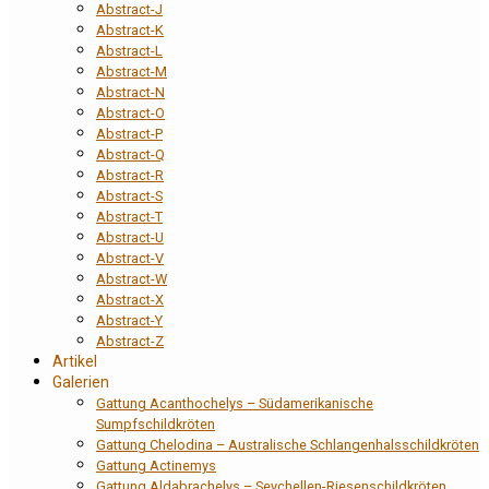
Abstract-J
Abstract-K
Abstract-L
Abstract-M
Abstract-N
Abstract-O
Abstract-P
Abstract-Q
Abstract-R
Abstract-S
Abstract-T
Abstract-U
Abstract-V
Abstract-W
Abstract-X
Abstract-Y
Abstract-Z
Artikel
Galerien
Gattung Acanthochelys – Südamerikanische
Sumpfschildkröten
Gattung Chelodina – Australische Schlangenhalsschildkröten
Gattung Actinemys
Gattung Aldabrachelys – Seychellen-Riesenschildkröten