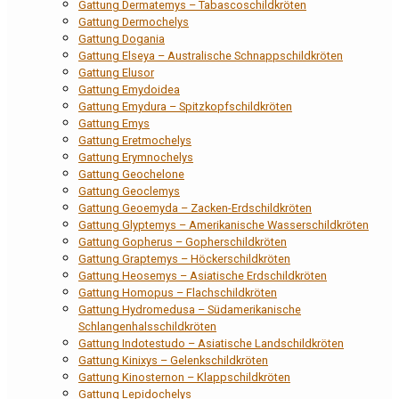
Gattung Dermatemys – Tabascoschildkröten
Gattung Dermochelys
Gattung Dogania
Gattung Elseya – Australische Schnappschildkröten
Gattung Elusor
Gattung Emydoidea
Gattung Emydura – Spitzkopfschildkröten
Gattung Emys
Gattung Eretmochelys
Gattung Erymnochelys
Gattung Geochelone
Gattung Geoclemys
Gattung Geoemyda – Zacken-Erdschildkröten
Gattung Glyptemys – Amerikanische Wasserschildkröten
Gattung Gopherus – Gopherschildkröten
Gattung Graptemys – Höckerschildkröten
Gattung Heosemys – Asiatische Erdschildkröten
Gattung Homopus – Flachschildkröten
Gattung Hydromedusa – Südamerikanische
Schlangenhalsschildkröten
Gattung Indotestudo – Asiatische Landschildkröten
Gattung Kinixys – Gelenkschildkröten
Gattung Kinosternon – Klappschildkröten
Gattung Lepidochelys