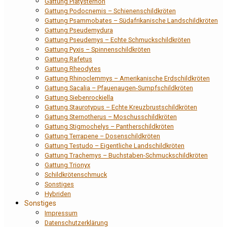
Gattung Platysternon
Gattung Podocnemis – Schienenschildkröten
Gattung Psammobates – Südafrikanische Landschildkröten
Gattung Pseudemydura
Gattung Pseudemys – Echte Schmuckschildkröten
Gattung Pyxis – Spinnenschildkröten
Gattung Rafetus
Gattung Rheodytes
Gattung Rhinoclemmys – Amerikanische Erdschildkröten
Gattung Sacalia – Pfauenaugen-Sumpfschildkröten
Gattung Siebenrockiella
Gattung Staurotypus – Echte Kreuzbrustschildkröten
Gattung Sternotherus – Moschusschildkröten
Gattung Stigmochelys – Pantherschildkröten
Gattung Terrapene – Dosenschildkröten
Gattung Testudo – Eigentliche Landschildkröten
Gattung Trachemys – Buchstaben-Schmuckschildkröten
Gattung Trionyx
Schildkrötenschmuck
Sonstiges
Hybriden
Sonstiges
Impressum
Datenschutzerklärung