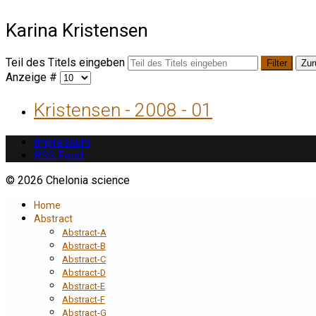
Karina Kristensen
Teil des Titels eingeben
Filter
Zur
Anzeige #
Kristensen - 2008 - 01
Impressum
RSS Feed
© 2026 Chelonia science
Home
Abstract
Abstract-A
Abstract-B
Abstract-C
Abstract-D
Abstract-E
Abstract-F
Abstract-G