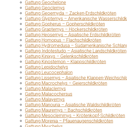
Gattung Geochelone
Gattung Geoclemys
Gattung Geoemyda – Zacken-Erdschildkröten
Gattung Glyptemys – Amerikanische Wasserschildk
Gattung Gopherus – Gopherschildkröten
Gattung Graptemys – Höckerschildkröten
Gattung Heosemys – Asiatische Erdschildkröten
Gattung Homopus – Flachschildkröten
Gattung Hydromedusa – Südamerikanische Schlang
Gattung Indotestudo – Asiatische Landschildkröten
Gattung Kinixys – Gelenkschildkröten
Gattung Kinosternon – Klappschildkröten
Gattung Lepidochelys
Gattung Leucocephalon
Gattung Lissemys – Asiatische Klappen-Weichschil
Gattung Macrochelys – Geierschildkröten
Gattung Malaclemys
Gattung Malacochersus
Gattung Malayemys
Gattung Manouria – Asiatische Waldschildkröten
Gattung Mauremys – Bachschildkröten
Gattung Mesoclemmys – Krötenkopf-Schildkröten
Gattung Morenia – Pfauenaugenschildkröten
Gattung Myuchelys