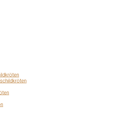
ildkröten
schildkröten
öten
en