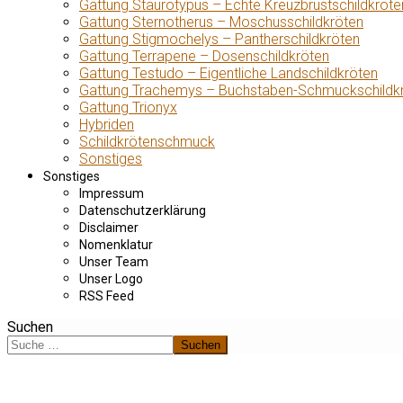
Gattung Staurotypus – Echte Kreuzbrustschildkröte
Gattung Sternotherus – Moschusschildkröten
Gattung Stigmochelys – Pantherschildkröten
Gattung Terrapene – Dosenschildkröten
Gattung Testudo – Eigentliche Landschildkröten
Gattung Trachemys – Buchstaben-Schmuckschildk
Gattung Trionyx
Hybriden
Schildkrötenschmuck
Sonstiges
Sonstiges
Impressum
Datenschutzerklärung
Disclaimer
Nomenklatur
Unser Team
Unser Logo
RSS Feed
Suchen
Suchen