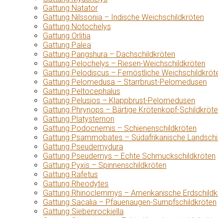
Gattung Natator
Gattung Nilssonia – Indische Weichschildkröten
Gattung Notochelys
Gattung Orlitia
Gattung Palea
Gattung Pangshura – Dachschildkröten
Gattung Pelochelys – Riesen-Weichschildkröten
Gattung Pelodiscus – Fernöstliche Weichschildkröt
Gattung Pelomedusa – Starrbrust-Pelomedusen
Gattung Peltocephalus
Gattung Pelusios – Klappbrust-Pelomedusen
Gattung Phrynops – Bärtige Krötenkopf-Schildkröt
Gattung Platysternon
Gattung Podocnemis – Schienenschildkröten
Gattung Psammobates – Südafrikanische Landschi
Gattung Pseudemydura
Gattung Pseudemys – Echte Schmuckschildkröten
Gattung Pyxis – Spinnenschildkröten
Gattung Rafetus
Gattung Rheodytes
Gattung Rhinoclemmys – Amerikanische Erdschildk
Gattung Sacalia – Pfauenaugen-Sumpfschildkröten
Gattung Siebenrockiella