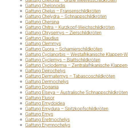
Gattung Chelonia – Grüne Meeresschildkröten
Gattung Chelonoidis
Gattung Chelus – Fransenschildkröten
Gattung Chelydra – Schnappschildkröten
Gattung Chersina
Gattung Chitra – Kurzkopf-Weichschildkröten
Gattung Chrysemys – Zierschildkröten
Gattung Claudius
Gattung Clemmys
Gattung Cuora – Scharnierschildkröten
Gattung Cyclanorbis – Westafrikanische Klappen-W
Gattung Cyclemys – Blattschildkröten
Gattung Cycloderma – Zentralafrikanische Klappen
Gattung Deirochelys
Gattung Dermatemys – Tabascoschildkröten
Gattung Dermochelys
Gattung Dogania
Gattung Elseya – Australische Schnappschildkröten
Gattung Elusor
Gattung Emydoidea
Gattung Emydura – Spitzkopfschildkröten
Gattung Emys
Gattung Eretmochelys
Gattung Erymnochelys