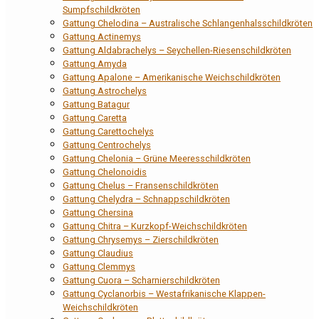
Sumpfschildkröten
Gattung Chelodina – Australische Schlangenhalsschildkröten
Gattung Actinemys
Gattung Aldabrachelys – Seychellen-Riesenschildkröten
Gattung Amyda
Gattung Apalone – Amerikanische Weichschildkröten
Gattung Astrochelys
Gattung Batagur
Gattung Caretta
Gattung Carettochelys
Gattung Centrochelys
Gattung Chelonia – Grüne Meeresschildkröten
Gattung Chelonoidis
Gattung Chelus – Fransenschildkröten
Gattung Chelydra – Schnappschildkröten
Gattung Chersina
Gattung Chitra – Kurzkopf-Weichschildkröten
Gattung Chrysemys – Zierschildkröten
Gattung Claudius
Gattung Clemmys
Gattung Cuora – Scharnierschildkröten
Gattung Cyclanorbis – Westafrikanische Klappen-
Weichschildkröten