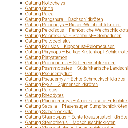
Gattung Notochelys
Gattung Orlitia
Gattung Palea
Gattung Pangshura – Dachschildkröten
Gattung Pelochelys – Riesen-Weichschildkröten
Gattung Pelodiscus – Fernöstliche Weichschildkröt
Gattung Pelomedusa – Starrbrust-Pelomedusen
Gattung Peltocephalus
Gattung Pelusios – Klappbrust-Pelomedusen
Gattung Phrynops – Bärtige Krötenkopf-Schildkröt
Gattung Platysternon
Gattung Podocnemis – Schienenschildkröten
Gattung Psammobates – Südafrikanische Landschi
Gattung Pseudemydura
Gattung Pseudemys – Echte Schmuckschildkröten
Gattung Pyxis – Spinnenschildkröten
Gattung Rafetus
Gattung Rheodytes
Gattung Rhinoclemmys – Amerikanische Erdschildk
Gattung Sacalia – Pfauenaugen-Sumpfschildkröten
Gattung Siebenrockiella
Gattung Staurotypus – Echte Kreuzbrustschildkröte
Gattung Sternotherus – Moschusschildkröten
Gattung Stigmochelys – Pantherschildkröten