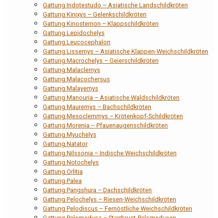
Gattung Indotestudo – Asiatische Landschildkröten
Gattung Kinixys – Gelenkschildkröten
Gattung Kinosternon – Klappschildkröten
Gattung Lepidochelys
Gattung Leucocephalon
Gattung Lissemys – Asiatische Klappen-Weichschildkröten
Gattung Macrochelys – Geierschildkröten
Gattung Malaclemys
Gattung Malacochersus
Gattung Malayemys
Gattung Manouria – Asiatische Waldschildkröten
Gattung Mauremys – Bachschildkröten
Gattung Mesoclemmys – Krötenkopf-Schildkröten
Gattung Morenia – Pfauenaugenschildkröten
Gattung Myuchelys
Gattung Natator
Gattung Nilssonia – Indische Weichschildkröten
Gattung Notochelys
Gattung Orlitia
Gattung Palea
Gattung Pangshura – Dachschildkröten
Gattung Pelochelys – Riesen-Weichschildkröten
Gattung Pelodiscus – Fernöstliche Weichschildkröten
Gattung Pelomedusa – Starrbrust-Pelomedusen