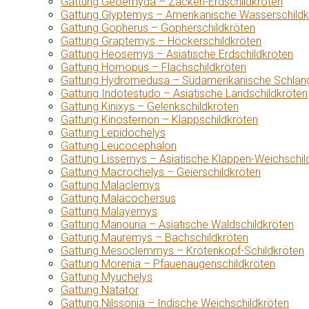
Gattung Geoemyda – Zacken-Erdschildkröten
Gattung Glyptemys – Amerikanische Wasserschildk
Gattung Gopherus – Gopherschildkröten
Gattung Graptemys – Höckerschildkröten
Gattung Heosemys – Asiatische Erdschildkröten
Gattung Homopus – Flachschildkröten
Gattung Hydromedusa – Südamerikanische Schlang
Gattung Indotestudo – Asiatische Landschildkröten
Gattung Kinixys – Gelenkschildkröten
Gattung Kinosternon – Klappschildkröten
Gattung Lepidochelys
Gattung Leucocephalon
Gattung Lissemys – Asiatische Klappen-Weichschil
Gattung Macrochelys – Geierschildkröten
Gattung Malaclemys
Gattung Malacochersus
Gattung Malayemys
Gattung Manouria – Asiatische Waldschildkröten
Gattung Mauremys – Bachschildkröten
Gattung Mesoclemmys – Krötenkopf-Schildkröten
Gattung Morenia – Pfauenaugenschildkröten
Gattung Myuchelys
Gattung Natator
Gattung Nilssonia – Indische Weichschildkröten