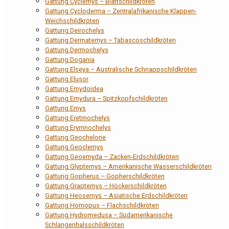
Gattung Cyclemys – Blattschildkröten
Gattung Cycloderma – Zentralafrikanische Klappen-
Weichschildkröten
Gattung Deirochelys
Gattung Dermatemys – Tabascoschildkröten
Gattung Dermochelys
Gattung Dogania
Gattung Elseya – Australische Schnappschildkröten
Gattung Elusor
Gattung Emydoidea
Gattung Emydura – Spitzkopfschildkröten
Gattung Emys
Gattung Eretmochelys
Gattung Erymnochelys
Gattung Geochelone
Gattung Geoclemys
Gattung Geoemyda – Zacken-Erdschildkröten
Gattung Glyptemys – Amerikanische Wasserschildkröten
Gattung Gopherus – Gopherschildkröten
Gattung Graptemys – Höckerschildkröten
Gattung Heosemys – Asiatische Erdschildkröten
Gattung Homopus – Flachschildkröten
Gattung Hydromedusa – Südamerikanische
Schlangenhalsschildkröten