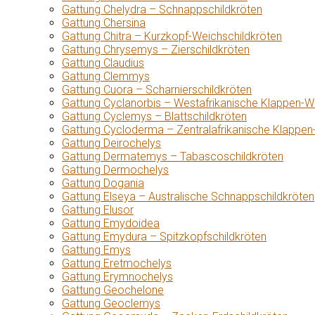
Gattung Chelydra – Schnappschildkröten
Gattung Chersina
Gattung Chitra – Kurzkopf-Weichschildkröten
Gattung Chrysemys – Zierschildkröten
Gattung Claudius
Gattung Clemmys
Gattung Cuora – Scharnierschildkröten
Gattung Cyclanorbis – Westafrikanische Klappen-W
Gattung Cyclemys – Blattschildkröten
Gattung Cycloderma – Zentralafrikanische Klappen
Gattung Deirochelys
Gattung Dermatemys – Tabascoschildkröten
Gattung Dermochelys
Gattung Dogania
Gattung Elseya – Australische Schnappschildkröten
Gattung Elusor
Gattung Emydoidea
Gattung Emydura – Spitzkopfschildkröten
Gattung Emys
Gattung Eretmochelys
Gattung Erymnochelys
Gattung Geochelone
Gattung Geoclemys