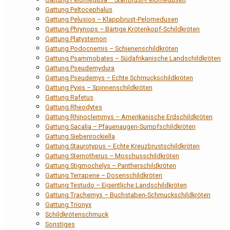
Gattung Peltocephalus
Gattung Pelusios – Klappbrust-Pelomedusen
Gattung Phrynops – Bärtige Krötenkopf-Schildkröten
Gattung Platysternon
Gattung Podocnemis – Schienenschildkröten
Gattung Psammobates – Südafrikanische Landschildkröten
Gattung Pseudemydura
Gattung Pseudemys – Echte Schmuckschildkröten
Gattung Pyxis – Spinnenschildkröten
Gattung Rafetus
Gattung Rheodytes
Gattung Rhinoclemmys – Amerikanische Erdschildkröten
Gattung Sacalia – Pfauenaugen-Sumpfschildkröten
Gattung Siebenrockiella
Gattung Staurotypus – Echte Kreuzbrustschildkröten
Gattung Sternotherus – Moschusschildkröten
Gattung Stigmochelys – Pantherschildkröten
Gattung Terrapene – Dosenschildkröten
Gattung Testudo – Eigentliche Landschildkröten
Gattung Trachemys – Buchstaben-Schmuckschildkröten
Gattung Trionyx
Schildkrötenschmuck
Sonstiges