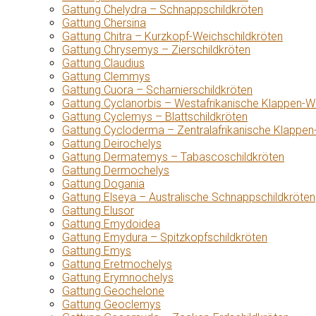
Gattung Chelydra – Schnappschildkröten
Gattung Chersina
Gattung Chitra – Kurzkopf-Weichschildkröten
Gattung Chrysemys – Zierschildkröten
Gattung Claudius
Gattung Clemmys
Gattung Cuora – Scharnierschildkröten
Gattung Cyclanorbis – Westafrikanische Klappen-W
Gattung Cyclemys – Blattschildkröten
Gattung Cycloderma – Zentralafrikanische Klappen
Gattung Deirochelys
Gattung Dermatemys – Tabascoschildkröten
Gattung Dermochelys
Gattung Dogania
Gattung Elseya – Australische Schnappschildkröten
Gattung Elusor
Gattung Emydoidea
Gattung Emydura – Spitzkopfschildkröten
Gattung Emys
Gattung Eretmochelys
Gattung Erymnochelys
Gattung Geochelone
Gattung Geoclemys