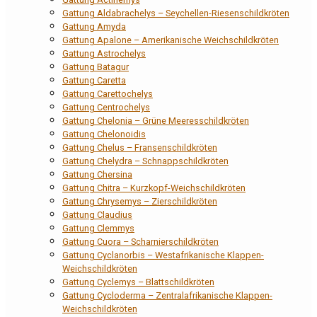
Gattung Aldabrachelys – Seychellen-Riesenschildkröten
Gattung Amyda
Gattung Apalone – Amerikanische Weichschildkröten
Gattung Astrochelys
Gattung Batagur
Gattung Caretta
Gattung Carettochelys
Gattung Centrochelys
Gattung Chelonia – Grüne Meeresschildkröten
Gattung Chelonoidis
Gattung Chelus – Fransenschildkröten
Gattung Chelydra – Schnappschildkröten
Gattung Chersina
Gattung Chitra – Kurzkopf-Weichschildkröten
Gattung Chrysemys – Zierschildkröten
Gattung Claudius
Gattung Clemmys
Gattung Cuora – Scharnierschildkröten
Gattung Cyclanorbis – Westafrikanische Klappen-
Weichschildkröten
Gattung Cyclemys – Blattschildkröten
Gattung Cycloderma – Zentralafrikanische Klappen-
Weichschildkröten