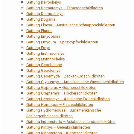
Gattung Deirochelys
Gattung Dermatemys – Tabascoschildkröten
Gattung Dermochelys
Gattung Dogania
Gattung Elseya – Australische Schnappschildkröten
Gattung Elusor
Gattung Emydoidea
Gattung Emydura – Spitzkopfschildkröten
Gattung Emys
Gattung Eretmochelys
Gattung Erymnochelys
Gattung Geochelone
Gattung Geoclemys
Gattung Geoemyda – Zacken-Erdschildkröten
Gattung Glyptemys – Amerikanische Wasserschildkröten
Gattung Gopherus – Gopherschildkröten
Gattung Graptemys – Höckerschildkröten
Gattung Heosemys – Asiatische Erdschildkröten
Gattung Homopus – Flachschildkröten
Gattung Hydromedusa – Südamerikanische
Schlangenhalsschildkröten
Gattung Indotestudo – Asiatische Landschildkröten
Gattung Kinixys – Gelenkschildkröten
Gattung Kinosternon – Klappschildkröten