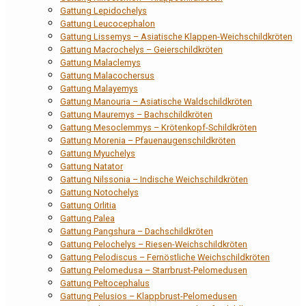
Gattung Lepidochelys
Gattung Leucocephalon
Gattung Lissemys – Asiatische Klappen-Weichschildkröten
Gattung Macrochelys – Geierschildkröten
Gattung Malaclemys
Gattung Malacochersus
Gattung Malayemys
Gattung Manouria – Asiatische Waldschildkröten
Gattung Mauremys – Bachschildkröten
Gattung Mesoclemmys – Krötenkopf-Schildkröten
Gattung Morenia – Pfauenaugenschildkröten
Gattung Myuchelys
Gattung Natator
Gattung Nilssonia – Indische Weichschildkröten
Gattung Notochelys
Gattung Orlitia
Gattung Palea
Gattung Pangshura – Dachschildkröten
Gattung Pelochelys – Riesen-Weichschildkröten
Gattung Pelodiscus – Fernöstliche Weichschildkröten
Gattung Pelomedusa – Starrbrust-Pelomedusen
Gattung Peltocephalus
Gattung Pelusios – Klappbrust-Pelomedusen