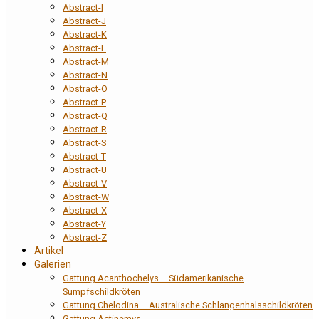
Abstract-I
Abstract-J
Abstract-K
Abstract-L
Abstract-M
Abstract-N
Abstract-O
Abstract-P
Abstract-Q
Abstract-R
Abstract-S
Abstract-T
Abstract-U
Abstract-V
Abstract-W
Abstract-X
Abstract-Y
Abstract-Z
Artikel
Galerien
Gattung Acanthochelys – Südamerikanische
Sumpfschildkröten
Gattung Chelodina – Australische Schlangenhalsschildkröten
Gattung Actinemys