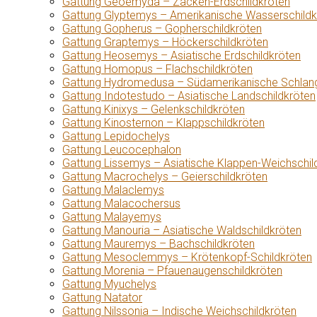
Gattung Geoemyda – Zacken-Erdschildkröten
Gattung Glyptemys – Amerikanische Wasserschildk
Gattung Gopherus – Gopherschildkröten
Gattung Graptemys – Höckerschildkröten
Gattung Heosemys – Asiatische Erdschildkröten
Gattung Homopus – Flachschildkröten
Gattung Hydromedusa – Südamerikanische Schlang
Gattung Indotestudo – Asiatische Landschildkröten
Gattung Kinixys – Gelenkschildkröten
Gattung Kinosternon – Klappschildkröten
Gattung Lepidochelys
Gattung Leucocephalon
Gattung Lissemys – Asiatische Klappen-Weichschil
Gattung Macrochelys – Geierschildkröten
Gattung Malaclemys
Gattung Malacochersus
Gattung Malayemys
Gattung Manouria – Asiatische Waldschildkröten
Gattung Mauremys – Bachschildkröten
Gattung Mesoclemmys – Krötenkopf-Schildkröten
Gattung Morenia – Pfauenaugenschildkröten
Gattung Myuchelys
Gattung Natator
Gattung Nilssonia – Indische Weichschildkröten