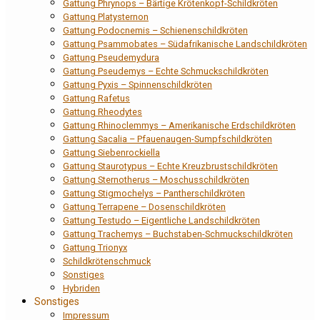
Gattung Phrynops – Bärtige Krötenkopf-Schildkröten
Gattung Platysternon
Gattung Podocnemis – Schienenschildkröten
Gattung Psammobates – Südafrikanische Landschildkröten
Gattung Pseudemydura
Gattung Pseudemys – Echte Schmuckschildkröten
Gattung Pyxis – Spinnenschildkröten
Gattung Rafetus
Gattung Rheodytes
Gattung Rhinoclemmys – Amerikanische Erdschildkröten
Gattung Sacalia – Pfauenaugen-Sumpfschildkröten
Gattung Siebenrockiella
Gattung Staurotypus – Echte Kreuzbrustschildkröten
Gattung Sternotherus – Moschusschildkröten
Gattung Stigmochelys – Pantherschildkröten
Gattung Terrapene – Dosenschildkröten
Gattung Testudo – Eigentliche Landschildkröten
Gattung Trachemys – Buchstaben-Schmuckschildkröten
Gattung Trionyx
Schildkrötenschmuck
Sonstiges
Hybriden
Sonstiges
Impressum