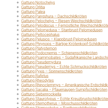
Gattung Notochelys
Gattung Orlitia
Gattung Palea
Gattung Pangshura – Dachschildkröten
Gattung Pelochelys – Riesen-Weichschildkröten
Gattung Pelodiscus – Fernöstliche Weichschildkröt
Gattung Pelomedusa – Starrbrust-Pelomedusen
Gattung Peltocephalus
Gattung Pelusios – Klappbrust-Pelomedusen
Gattung Phrynops – Bärtige Krötenkopf-Schildkröt
Gattung Platysternon
Gattung Podocnemis – Schienenschildkröten
Gattung Psammobates – Südafrikanische Landschi
Gattung Pseudemydura
Gattung Pseudemys – Echte Schmuckschildkröten
Gattung Pyxis – Spinnenschildkröten
Gattung Rafetus
Gattung Rheodytes
Gattung Rhinoclemmys – Amerikanische Erdschildk
Gattung Sacalia – Pfauenaugen-Sumpfschildkröten
Gattung Siebenrockiella
Gattung Staurotypus – Echte Kreuzbrustschildkröte
Gattung Sternotherus – Moschusschildkröten
Gattung Stigmochelys – Pantherschildkröten