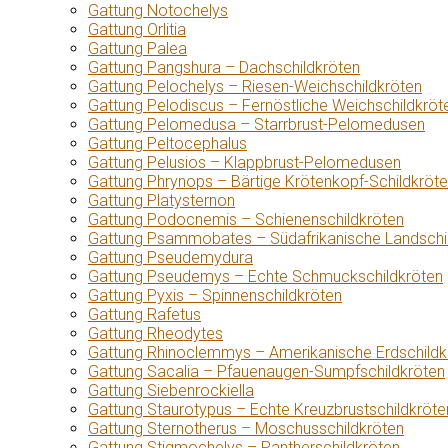
Gattung Notochelys
Gattung Orlitia
Gattung Palea
Gattung Pangshura – Dachschildkröten
Gattung Pelochelys – Riesen-Weichschildkröten
Gattung Pelodiscus – Fernöstliche Weichschildkröt
Gattung Pelomedusa – Starrbrust-Pelomedusen
Gattung Peltocephalus
Gattung Pelusios – Klappbrust-Pelomedusen
Gattung Phrynops – Bärtige Krötenkopf-Schildkröt
Gattung Platysternon
Gattung Podocnemis – Schienenschildkröten
Gattung Psammobates – Südafrikanische Landschi
Gattung Pseudemydura
Gattung Pseudemys – Echte Schmuckschildkröten
Gattung Pyxis – Spinnenschildkröten
Gattung Rafetus
Gattung Rheodytes
Gattung Rhinoclemmys – Amerikanische Erdschildk
Gattung Sacalia – Pfauenaugen-Sumpfschildkröten
Gattung Siebenrockiella
Gattung Staurotypus – Echte Kreuzbrustschildkröte
Gattung Sternotherus – Moschusschildkröten
Gattung Stigmochelys – Pantherschildkröten