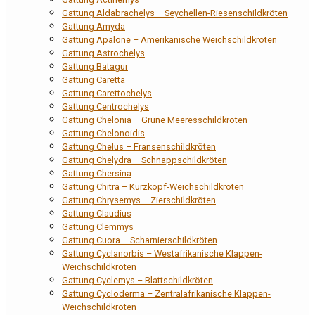
Gattung Aldabrachelys – Seychellen-Riesenschildkröten
Gattung Amyda
Gattung Apalone – Amerikanische Weichschildkröten
Gattung Astrochelys
Gattung Batagur
Gattung Caretta
Gattung Carettochelys
Gattung Centrochelys
Gattung Chelonia – Grüne Meeresschildkröten
Gattung Chelonoidis
Gattung Chelus – Fransenschildkröten
Gattung Chelydra – Schnappschildkröten
Gattung Chersina
Gattung Chitra – Kurzkopf-Weichschildkröten
Gattung Chrysemys – Zierschildkröten
Gattung Claudius
Gattung Clemmys
Gattung Cuora – Scharnierschildkröten
Gattung Cyclanorbis – Westafrikanische Klappen-
Weichschildkröten
Gattung Cyclemys – Blattschildkröten
Gattung Cycloderma – Zentralafrikanische Klappen-
Weichschildkröten