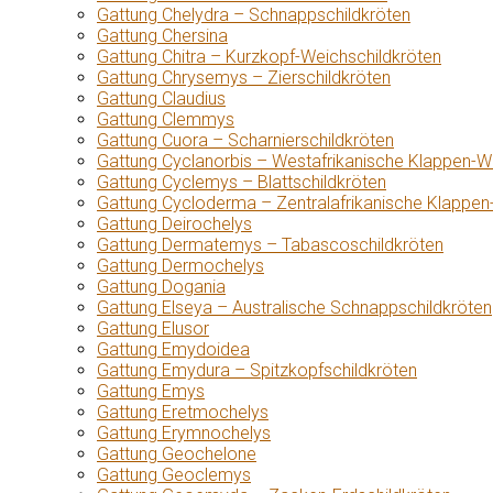
Gattung Chelydra – Schnappschildkröten
Gattung Chersina
Gattung Chitra – Kurzkopf-Weichschildkröten
Gattung Chrysemys – Zierschildkröten
Gattung Claudius
Gattung Clemmys
Gattung Cuora – Scharnierschildkröten
Gattung Cyclanorbis – Westafrikanische Klappen-W
Gattung Cyclemys – Blattschildkröten
Gattung Cycloderma – Zentralafrikanische Klappen
Gattung Deirochelys
Gattung Dermatemys – Tabascoschildkröten
Gattung Dermochelys
Gattung Dogania
Gattung Elseya – Australische Schnappschildkröten
Gattung Elusor
Gattung Emydoidea
Gattung Emydura – Spitzkopfschildkröten
Gattung Emys
Gattung Eretmochelys
Gattung Erymnochelys
Gattung Geochelone
Gattung Geoclemys