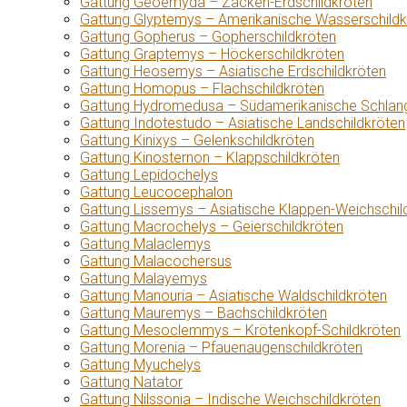
Gattung Geoemyda – Zacken-Erdschildkröten
Gattung Glyptemys – Amerikanische Wasserschildk
Gattung Gopherus – Gopherschildkröten
Gattung Graptemys – Höckerschildkröten
Gattung Heosemys – Asiatische Erdschildkröten
Gattung Homopus – Flachschildkröten
Gattung Hydromedusa – Südamerikanische Schlang
Gattung Indotestudo – Asiatische Landschildkröten
Gattung Kinixys – Gelenkschildkröten
Gattung Kinosternon – Klappschildkröten
Gattung Lepidochelys
Gattung Leucocephalon
Gattung Lissemys – Asiatische Klappen-Weichschil
Gattung Macrochelys – Geierschildkröten
Gattung Malaclemys
Gattung Malacochersus
Gattung Malayemys
Gattung Manouria – Asiatische Waldschildkröten
Gattung Mauremys – Bachschildkröten
Gattung Mesoclemmys – Krötenkopf-Schildkröten
Gattung Morenia – Pfauenaugenschildkröten
Gattung Myuchelys
Gattung Natator
Gattung Nilssonia – Indische Weichschildkröten