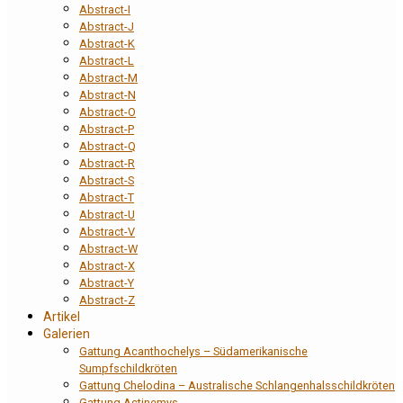
Abstract-I
Abstract-J
Abstract-K
Abstract-L
Abstract-M
Abstract-N
Abstract-O
Abstract-P
Abstract-Q
Abstract-R
Abstract-S
Abstract-T
Abstract-U
Abstract-V
Abstract-W
Abstract-X
Abstract-Y
Abstract-Z
Artikel
Galerien
Gattung Acanthochelys – Südamerikanische
Sumpfschildkröten
Gattung Chelodina – Australische Schlangenhalsschildkröten
Gattung Actinemys