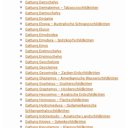
Gattung Deirochelys
Gattung Dermatemys – Tabascoschildkröten
Gattung Dermochelys
Gattung Dogania
Gattung Elseya – Australische Schnappschildkröten
Gattung Elusor
Gattung Emydoidea
Gattung Emydura – Spitzkopfschildkröten
Gattung Emys
Gattung Eretmochelys
Gattung Erymnochelys
Gattung Geochelone
Gattung Geoclemys
Gattung Geoemyda – Zacken-Erdschildkröten
Gattung Glyptemys – Amerikanische Wasserschildkröten
Gattung Gopherus – Gopherschildkröten
Gattung Graptemys – Höckerschildkröten
Gattung Heosemys – Asiatische Erdschildkröten
Gattung Homopus – Flachschildkröten
Gattung Hydromedusa – Südamerikanische
Schlangenhalsschildkröten
Gattung Indotestudo – Asiatische Landschildkröten
Gattung Kinixys – Gelenkschildkröten
Gattung Kinosternon – Klappschildkröten