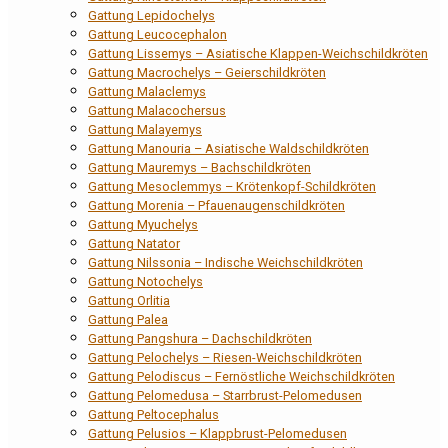
Gattung Lepidochelys
Gattung Leucocephalon
Gattung Lissemys – Asiatische Klappen-Weichschildkröten
Gattung Macrochelys – Geierschildkröten
Gattung Malaclemys
Gattung Malacochersus
Gattung Malayemys
Gattung Manouria – Asiatische Waldschildkröten
Gattung Mauremys – Bachschildkröten
Gattung Mesoclemmys – Krötenkopf-Schildkröten
Gattung Morenia – Pfauenaugenschildkröten
Gattung Myuchelys
Gattung Natator
Gattung Nilssonia – Indische Weichschildkröten
Gattung Notochelys
Gattung Orlitia
Gattung Palea
Gattung Pangshura – Dachschildkröten
Gattung Pelochelys – Riesen-Weichschildkröten
Gattung Pelodiscus – Fernöstliche Weichschildkröten
Gattung Pelomedusa – Starrbrust-Pelomedusen
Gattung Peltocephalus
Gattung Pelusios – Klappbrust-Pelomedusen