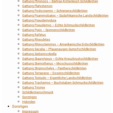
Gattung Phrynops – Bärtige Krötenkopf-Schildkröten
Gattung Platysternon
Gattung Podocnemis – Schienenschildkröten
Gattung Psammobates – Südafrikanische Landschildkröten
Gattung Pseudemydura
Gattung Pseudemys – Echte Schmuckschildkröten
Gattung Pyxis – Spinnenschildkröten
Gattung Rafetus
Gattung Rheodytes
Gattung Rhinoclemmys – Amerikanische Erdschildkröten
Gattung Sacalia – Pfauenaugen-Sumpfschildkröten
Gattung Siebenrockiella
Gattung Staurotypus – Echte Kreuzbrustschildkröten
Gattung Sternotherus – Moschusschildkröten
Gattung Stigmochelys – Pantherschildkröten
Gattung Terrapene – Dosenschildkröten
Gattung Testudo – Eigentliche Landschildkröten
Gattung Trachemys – Buchstaben-Schmuckschildkröten
Gattung Trionyx
Schildkrötenschmuck
Sonstiges
Hybriden
Sonstiges
Impressum