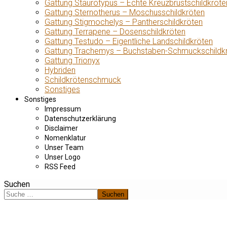
Gattung Staurotypus – Echte Kreuzbrustschildkröte
Gattung Sternotherus – Moschusschildkröten
Gattung Stigmochelys – Pantherschildkröten
Gattung Terrapene – Dosenschildkröten
Gattung Testudo – Eigentliche Landschildkröten
Gattung Trachemys – Buchstaben-Schmuckschildk
Gattung Trionyx
Hybriden
Schildkrötenschmuck
Sonstiges
Sonstiges
Impressum
Datenschutzerklärung
Disclaimer
Nomenklatur
Unser Team
Unser Logo
RSS Feed
Suchen
Suchen