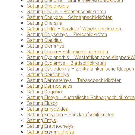
Gattung Chelonia – Grüne Meeresschildkröten
Gattung Chelonoidis
Gattung Chelus – Fransenschildkröten
Gattung Chelydra – Schnappschildkröten
Gattung Chersina
Gattung Chitra – Kurzkopf-Weichschildkröten
Gattung Chrysemys – Zierschildkröten
Gattung Claudius
Gattung Clemmys
Gattung Cuora – Scharnierschildkröten
Gattung Cyclanorbis – Westafrikanische Klappen-W
Gattung Cyclemys – Blattschildkröten
Gattung Cycloderma – Zentralafrikanische Klappen
Gattung Deirochelys
Gattung Dermatemys – Tabascoschildkröten
Gattung Dermochelys
Gattung Dogania
Gattung Elseya – Australische Schnappschildkröten
Gattung Elusor
Gattung Emydoidea
Gattung Emydura – Spitzkopfschildkröten
Gattung Emys
Gattung Eretmochelys
Gattung Erymnochelys