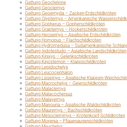
Gattung Geochelone
Gattung Geoclemys
Gattung Geoemyda – Zacken-Erdschildkröten
Gattung Glyptemys – Amerikanische Wasserschildk
Gattung Gopherus – Gopherschildkröten
Gattung Graptemys – Höckerschildkröten
Gattung Heosemys – Asiatische Erdschildkröten
Gattung Homopus – Flachschildkröten
Gattung Hydromedusa – Südamerikanische Schlang
Gattung Indotestudo – Asiatische Landschildkröten
Gattung Kinixys – Gelenkschildkröten
Gattung Kinosternon – Klappschildkröten
Gattung Lepidochelys
Gattung Leucocephalon
Gattung Lissemys – Asiatische Klappen-Weichschil
Gattung Macrochelys – Geierschildkröten
Gattung Malaclemys
Gattung Malacochersus
Gattung Malayemys
Gattung Manouria – Asiatische Waldschildkröten
Gattung Mauremys – Bachschildkröten
Gattung Mesoclemmys – Krötenkopf-Schildkröten
Gattung Morenia – Pfauenaugenschildkröten
Gattung Myuchelys