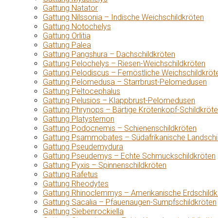
Gattung Natator
Gattung Nilssonia – Indische Weichschildkröten
Gattung Notochelys
Gattung Orlitia
Gattung Palea
Gattung Pangshura – Dachschildkröten
Gattung Pelochelys – Riesen-Weichschildkröten
Gattung Pelodiscus – Fernöstliche Weichschildkröt
Gattung Pelomedusa – Starrbrust-Pelomedusen
Gattung Peltocephalus
Gattung Pelusios – Klappbrust-Pelomedusen
Gattung Phrynops – Bärtige Krötenkopf-Schildkröt
Gattung Platysternon
Gattung Podocnemis – Schienenschildkröten
Gattung Psammobates – Südafrikanische Landschi
Gattung Pseudemydura
Gattung Pseudemys – Echte Schmuckschildkröten
Gattung Pyxis – Spinnenschildkröten
Gattung Rafetus
Gattung Rheodytes
Gattung Rhinoclemmys – Amerikanische Erdschildk
Gattung Sacalia – Pfauenaugen-Sumpfschildkröten
Gattung Siebenrockiella