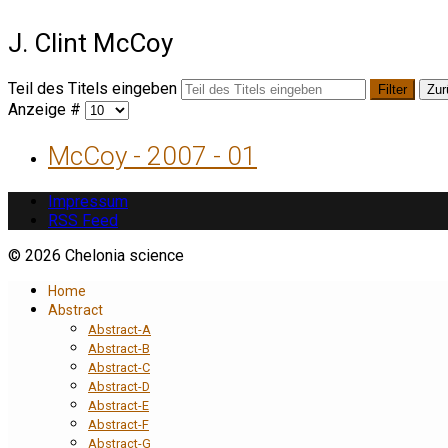
J. Clint McCoy
Teil des Titels eingeben
Filter
Zur
Anzeige #
McCoy - 2007 - 01
Impressum
RSS Feed
© 2026 Chelonia science
Home
Abstract
Abstract-A
Abstract-B
Abstract-C
Abstract-D
Abstract-E
Abstract-F
Abstract-G