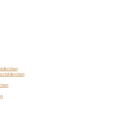
ildkröten
schildkröten
öten
en