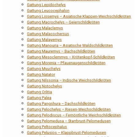
Gattung Lepidochelys
Gattung Leucocephalon
Gattung Lissemys – Asiatische Klappen-Weichschildkröten
Gattung Macrochelys – Geierschildkröten
Gattung Malaclemys
Gattung Malacochersus
Gattung Malayemys
Gattung Manouria – Asiatische Waldschildkröten
Gattung Mauremys – Bachschildkröten
Gattung Mesoclemmys – Krötenkopf-Schildkröten
Gattung Morenia – Pfauenaugenschildkröten
Gattung Myuchelys
Gattung Natator
Gattung Nilssonia – Indische Weichschildkröten
Gattung Notochelys
Gattung Orlitia
Gattung Palea
Gattung Pangshura – Dachschildkröten
Gattung Pelochelys – Riesen-Weichschildkröten
Gattung Pelodiscus – Fernöstliche Weichschildkröten
Gattung Pelomedusa – Starrbrust-Pelomedusen
Gattung Peltocephalus
Gattung Pelusios – Klappbrust-Pelomedusen