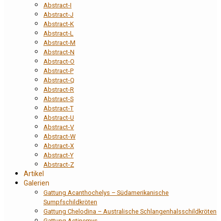
Abstract-I
Abstract-J
Abstract-K
Abstract-L
Abstract-M
Abstract-N
Abstract-O
Abstract-P
Abstract-Q
Abstract-R
Abstract-S
Abstract-T
Abstract-U
Abstract-V
Abstract-W
Abstract-X
Abstract-Y
Abstract-Z
Artikel
Galerien
Gattung Acanthochelys – Südamerikanische
Sumpfschildkröten
Gattung Chelodina – Australische Schlangenhalsschildkröten
Gattung Actinemys