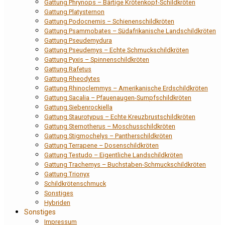
Gattung Phrynops – Bärtige Krötenkopf-Schildkröten
Gattung Platysternon
Gattung Podocnemis – Schienenschildkröten
Gattung Psammobates – Südafrikanische Landschildkröten
Gattung Pseudemydura
Gattung Pseudemys – Echte Schmuckschildkröten
Gattung Pyxis – Spinnenschildkröten
Gattung Rafetus
Gattung Rheodytes
Gattung Rhinoclemmys – Amerikanische Erdschildkröten
Gattung Sacalia – Pfauenaugen-Sumpfschildkröten
Gattung Siebenrockiella
Gattung Staurotypus – Echte Kreuzbrustschildkröten
Gattung Sternotherus – Moschusschildkröten
Gattung Stigmochelys – Pantherschildkröten
Gattung Terrapene – Dosenschildkröten
Gattung Testudo – Eigentliche Landschildkröten
Gattung Trachemys – Buchstaben-Schmuckschildkröten
Gattung Trionyx
Schildkrötenschmuck
Sonstiges
Hybriden
Sonstiges
Impressum