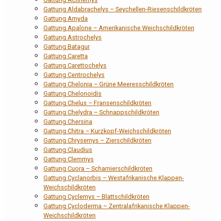
Gattung Aldabrachelys – Seychellen-Riesenschildkröten
Gattung Amyda
Gattung Apalone – Amerikanische Weichschildkröten
Gattung Astrochelys
Gattung Batagur
Gattung Caretta
Gattung Carettochelys
Gattung Centrochelys
Gattung Chelonia – Grüne Meeresschildkröten
Gattung Chelonoidis
Gattung Chelus – Fransenschildkröten
Gattung Chelydra – Schnappschildkröten
Gattung Chersina
Gattung Chitra – Kurzkopf-Weichschildkröten
Gattung Chrysemys – Zierschildkröten
Gattung Claudius
Gattung Clemmys
Gattung Cuora – Scharnierschildkröten
Gattung Cyclanorbis – Westafrikanische Klappen-
Weichschildkröten
Gattung Cyclemys – Blattschildkröten
Gattung Cycloderma – Zentralafrikanische Klappen-
Weichschildkröten