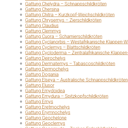
Gattung Chelydra – Schnappschildkröten
Gattung Chersina
Gattung Chitra – Kurzkopf-Weichschildkröten
Gattung Chrysemys – Zierschildkröten
Gattung Claudius
Gattung Clemmys
Gattung Cuora – Scharnierschildkröten
Gattung Cyclanorbis – Westafrikanische Klappen-W
Gattung Cyclemys – Blattschildkröten
Gattung Cycloderma – Zentralafrikanische Klappen
Gattung Deirochelys
Gattung Dermatemys – Tabascoschildkröten
Gattung Dermochelys
Gattung Dogania
Gattung Elseya – Australische Schnappschildkröten
Gattung Elusor
Gattung Emydoidea
Gattung Emydura – Spitzkopfschildkröten
Gattung Emys
Gattung Eretmochelys
Gattung Erymnochelys
Gattung Geochelone
Gattung Geoclemys