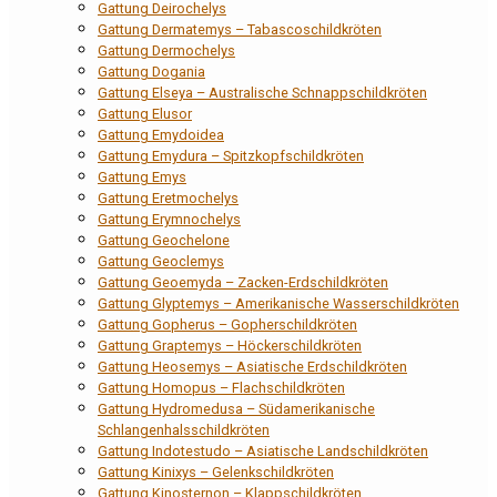
Gattung Deirochelys
Gattung Dermatemys – Tabascoschildkröten
Gattung Dermochelys
Gattung Dogania
Gattung Elseya – Australische Schnappschildkröten
Gattung Elusor
Gattung Emydoidea
Gattung Emydura – Spitzkopfschildkröten
Gattung Emys
Gattung Eretmochelys
Gattung Erymnochelys
Gattung Geochelone
Gattung Geoclemys
Gattung Geoemyda – Zacken-Erdschildkröten
Gattung Glyptemys – Amerikanische Wasserschildkröten
Gattung Gopherus – Gopherschildkröten
Gattung Graptemys – Höckerschildkröten
Gattung Heosemys – Asiatische Erdschildkröten
Gattung Homopus – Flachschildkröten
Gattung Hydromedusa – Südamerikanische
Schlangenhalsschildkröten
Gattung Indotestudo – Asiatische Landschildkröten
Gattung Kinixys – Gelenkschildkröten
Gattung Kinosternon – Klappschildkröten