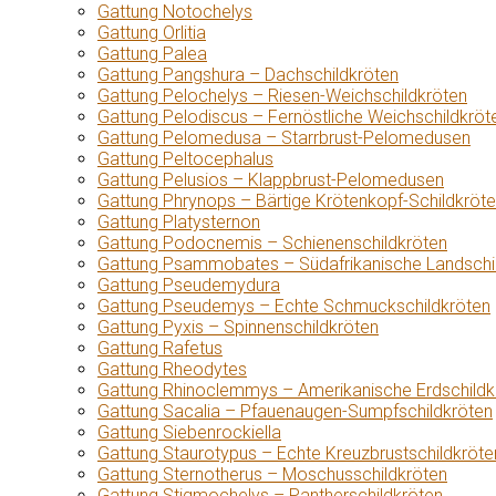
Gattung Notochelys
Gattung Orlitia
Gattung Palea
Gattung Pangshura – Dachschildkröten
Gattung Pelochelys – Riesen-Weichschildkröten
Gattung Pelodiscus – Fernöstliche Weichschildkröt
Gattung Pelomedusa – Starrbrust-Pelomedusen
Gattung Peltocephalus
Gattung Pelusios – Klappbrust-Pelomedusen
Gattung Phrynops – Bärtige Krötenkopf-Schildkröt
Gattung Platysternon
Gattung Podocnemis – Schienenschildkröten
Gattung Psammobates – Südafrikanische Landschi
Gattung Pseudemydura
Gattung Pseudemys – Echte Schmuckschildkröten
Gattung Pyxis – Spinnenschildkröten
Gattung Rafetus
Gattung Rheodytes
Gattung Rhinoclemmys – Amerikanische Erdschildk
Gattung Sacalia – Pfauenaugen-Sumpfschildkröten
Gattung Siebenrockiella
Gattung Staurotypus – Echte Kreuzbrustschildkröte
Gattung Sternotherus – Moschusschildkröten
Gattung Stigmochelys – Pantherschildkröten