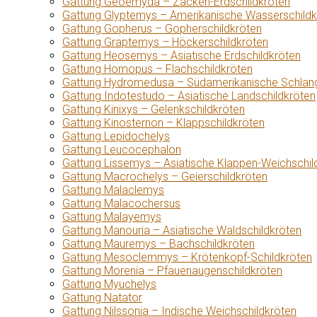
Gattung Geoemyda – Zacken-Erdschildkröten
Gattung Glyptemys – Amerikanische Wasserschildk
Gattung Gopherus – Gopherschildkröten
Gattung Graptemys – Höckerschildkröten
Gattung Heosemys – Asiatische Erdschildkröten
Gattung Homopus – Flachschildkröten
Gattung Hydromedusa – Südamerikanische Schlang
Gattung Indotestudo – Asiatische Landschildkröten
Gattung Kinixys – Gelenkschildkröten
Gattung Kinosternon – Klappschildkröten
Gattung Lepidochelys
Gattung Leucocephalon
Gattung Lissemys – Asiatische Klappen-Weichschil
Gattung Macrochelys – Geierschildkröten
Gattung Malaclemys
Gattung Malacochersus
Gattung Malayemys
Gattung Manouria – Asiatische Waldschildkröten
Gattung Mauremys – Bachschildkröten
Gattung Mesoclemmys – Krötenkopf-Schildkröten
Gattung Morenia – Pfauenaugenschildkröten
Gattung Myuchelys
Gattung Natator
Gattung Nilssonia – Indische Weichschildkröten