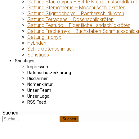
Gattung Staurotypus – Echte Kreuzbrustschildkröte
Gattung Sternotherus – Moschusschildkröten
Gattung Stigmochelys – Pantherschildkröten
Gattung Terrapene – Dosenschildkröten
Gattung Testudo – Eigentliche Landschildkröten
Gattung Trachemys – Buchstaben-Schmuckschildk
Gattung Trionyx
Hybriden
Schildkrötenschmuck
Sonstiges
Sonstiges
Impressum
Datenschutzerklärung
Disclaimer
Nomenklatur
Unser Team
Unser Logo
RSS Feed
Suchen
Suchen