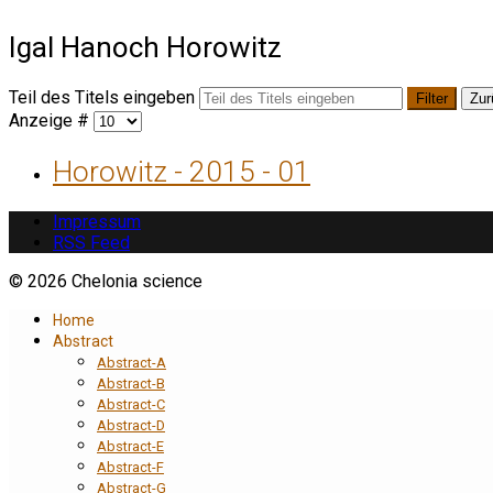
Igal Hanoch Horowitz
Teil des Titels eingeben
Filter
Zur
Anzeige #
Horowitz - 2015 - 01
Impressum
RSS Feed
© 2026 Chelonia science
Home
Abstract
Abstract-A
Abstract-B
Abstract-C
Abstract-D
Abstract-E
Abstract-F
Abstract-G