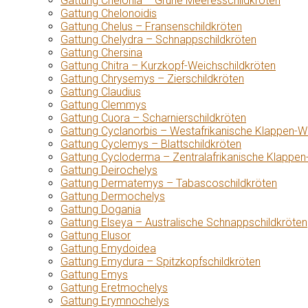
Gattung Chelonia – Grüne Meeresschildkröten
Gattung Chelonoidis
Gattung Chelus – Fransenschildkröten
Gattung Chelydra – Schnappschildkröten
Gattung Chersina
Gattung Chitra – Kurzkopf-Weichschildkröten
Gattung Chrysemys – Zierschildkröten
Gattung Claudius
Gattung Clemmys
Gattung Cuora – Scharnierschildkröten
Gattung Cyclanorbis – Westafrikanische Klappen-W
Gattung Cyclemys – Blattschildkröten
Gattung Cycloderma – Zentralafrikanische Klappen
Gattung Deirochelys
Gattung Dermatemys – Tabascoschildkröten
Gattung Dermochelys
Gattung Dogania
Gattung Elseya – Australische Schnappschildkröten
Gattung Elusor
Gattung Emydoidea
Gattung Emydura – Spitzkopfschildkröten
Gattung Emys
Gattung Eretmochelys
Gattung Erymnochelys