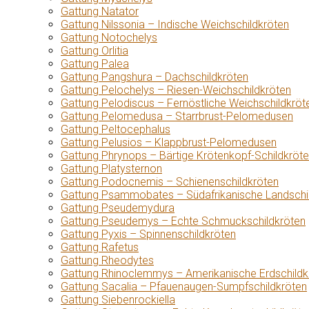
Gattung Natator
Gattung Nilssonia – Indische Weichschildkröten
Gattung Notochelys
Gattung Orlitia
Gattung Palea
Gattung Pangshura – Dachschildkröten
Gattung Pelochelys – Riesen-Weichschildkröten
Gattung Pelodiscus – Fernöstliche Weichschildkröt
Gattung Pelomedusa – Starrbrust-Pelomedusen
Gattung Peltocephalus
Gattung Pelusios – Klappbrust-Pelomedusen
Gattung Phrynops – Bärtige Krötenkopf-Schildkröt
Gattung Platysternon
Gattung Podocnemis – Schienenschildkröten
Gattung Psammobates – Südafrikanische Landschi
Gattung Pseudemydura
Gattung Pseudemys – Echte Schmuckschildkröten
Gattung Pyxis – Spinnenschildkröten
Gattung Rafetus
Gattung Rheodytes
Gattung Rhinoclemmys – Amerikanische Erdschildk
Gattung Sacalia – Pfauenaugen-Sumpfschildkröten
Gattung Siebenrockiella