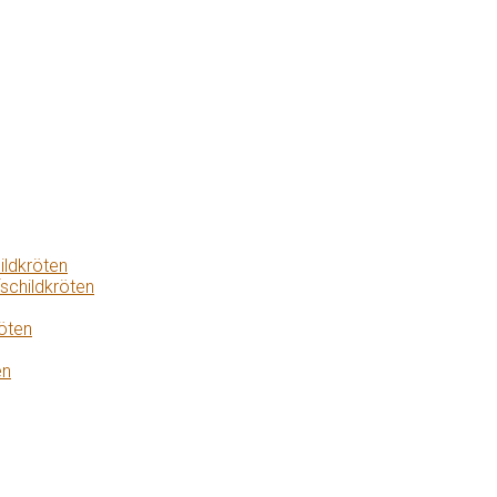
ildkröten
schildkröten
öten
en