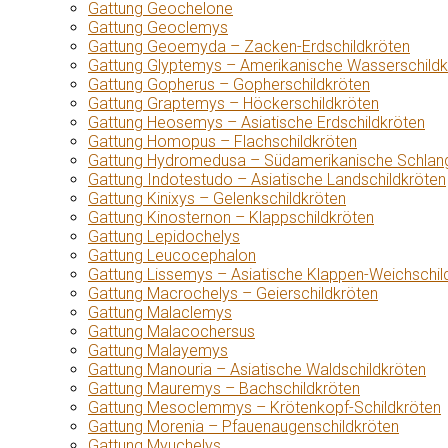
Gattung Geochelone
Gattung Geoclemys
Gattung Geoemyda – Zacken-Erdschildkröten
Gattung Glyptemys – Amerikanische Wasserschildk
Gattung Gopherus – Gopherschildkröten
Gattung Graptemys – Höckerschildkröten
Gattung Heosemys – Asiatische Erdschildkröten
Gattung Homopus – Flachschildkröten
Gattung Hydromedusa – Südamerikanische Schlang
Gattung Indotestudo – Asiatische Landschildkröten
Gattung Kinixys – Gelenkschildkröten
Gattung Kinosternon – Klappschildkröten
Gattung Lepidochelys
Gattung Leucocephalon
Gattung Lissemys – Asiatische Klappen-Weichschil
Gattung Macrochelys – Geierschildkröten
Gattung Malaclemys
Gattung Malacochersus
Gattung Malayemys
Gattung Manouria – Asiatische Waldschildkröten
Gattung Mauremys – Bachschildkröten
Gattung Mesoclemmys – Krötenkopf-Schildkröten
Gattung Morenia – Pfauenaugenschildkröten
Gattung Myuchelys