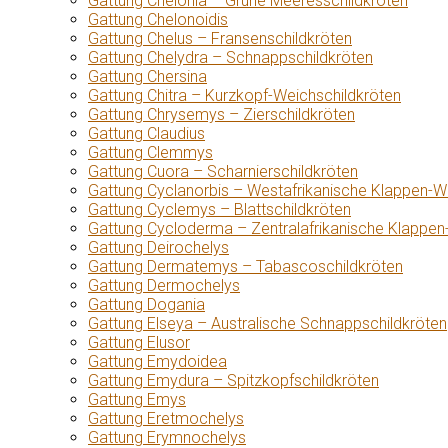
Gattung Chelonia – Grüne Meeresschildkröten
Gattung Chelonoidis
Gattung Chelus – Fransenschildkröten
Gattung Chelydra – Schnappschildkröten
Gattung Chersina
Gattung Chitra – Kurzkopf-Weichschildkröten
Gattung Chrysemys – Zierschildkröten
Gattung Claudius
Gattung Clemmys
Gattung Cuora – Scharnierschildkröten
Gattung Cyclanorbis – Westafrikanische Klappen-W
Gattung Cyclemys – Blattschildkröten
Gattung Cycloderma – Zentralafrikanische Klappen
Gattung Deirochelys
Gattung Dermatemys – Tabascoschildkröten
Gattung Dermochelys
Gattung Dogania
Gattung Elseya – Australische Schnappschildkröten
Gattung Elusor
Gattung Emydoidea
Gattung Emydura – Spitzkopfschildkröten
Gattung Emys
Gattung Eretmochelys
Gattung Erymnochelys