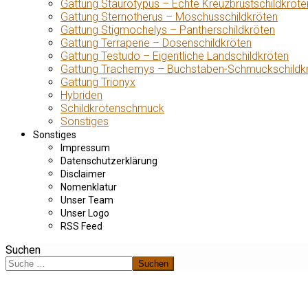
Gattung Staurotypus – Echte Kreuzbrustschildkröte
Gattung Sternotherus – Moschusschildkröten
Gattung Stigmochelys – Pantherschildkröten
Gattung Terrapene – Dosenschildkröten
Gattung Testudo – Eigentliche Landschildkröten
Gattung Trachemys – Buchstaben-Schmuckschildk
Gattung Trionyx
Hybriden
Schildkrötenschmuck
Sonstiges
Sonstiges
Impressum
Datenschutzerklärung
Disclaimer
Nomenklatur
Unser Team
Unser Logo
RSS Feed
Suchen
Suchen