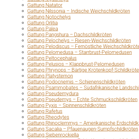
Gattung Natator
Gattung Nilssonia – Indische Weichschildkröten
Gattung Notochelys
Gattung Orlitia
Gattung Palea
Gattung Pangshura – Dachschildkröten
Gattung Pelochelys – Riesen-Weichschildkröten
Gattung Pelodiscus – Fernöstliche Weichschildkröt
Gattung Pelomedusa – Starrbrust-Pelomedusen
Gattung Peltocephalus
Gattung Pelusios – Klappbrust-Pelomedusen
Gattung Phrynops – Bärtige Krötenkopf-Schildkröt
Gattung Platysternon
Gattung Podocnemis – Schienenschildkröten
Gattung Psammobates – Südafrikanische Landschi
Gattung Pseudemydura
Gattung Pseudemys – Echte Schmuckschildkröten
Gattung Pyxis – Spinnenschildkröten
Gattung Rafetus
Gattung Rheodytes
Gattung Rhinoclemmys – Amerikanische Erdschildk
Gattung Sacalia – Pfauenaugen-Sumpfschildkröten
Gattung Siebenrockiella