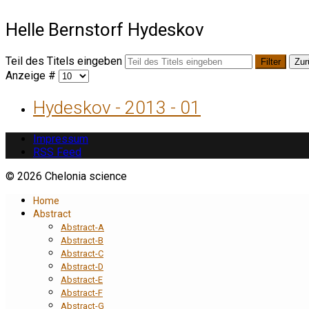
Helle Bernstorf Hydeskov
Teil des Titels eingeben
Filter
Zur
Anzeige #
Hydeskov - 2013 - 01
Impressum
RSS Feed
© 2026 Chelonia science
Home
Abstract
Abstract-A
Abstract-B
Abstract-C
Abstract-D
Abstract-E
Abstract-F
Abstract-G