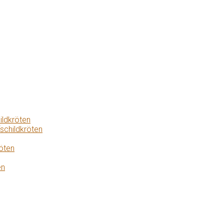
ildkröten
schildkröten
öten
en