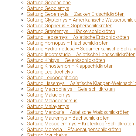
Gattung Geochelone
Gattung Geoclemys
Gattung Geoemyda – Zacken-Erdschildkröten
Gattung Glyptemys – Amerikanische Wasserschildk
Gattung Gopherus – Gopherschildkröten
Gattung Graptemys – Höckerschildkröten
Gattung Heosemys – Asiatische Erdschildkröten
Gattung Homopus – Flachschildkröten
Gattung Hydromedusa – Südamerikanische Schlang
Gattung Indotestudo – Asiatische Landschildkröten
Gattung Kinixys – Gelenkschildkröten
Gattung Kinosternon – Klappschildkröten
Gattung Lepidochelys
Gattung Leucocephalon
Gattung Lissemys – Asiatische Klappen-Weichschil
Gattung Macrochelys – Geierschildkröten
Gattung Malaclemys
Gattung Malacochersus
Gattung Malayemys
Gattung Manouria – Asiatische Waldschildkröten
Gattung Mauremys – Bachschildkröten
Gattung Mesoclemmys – Krötenkopf-Schildkröten
Gattung Morenia – Pfauenaugenschildkröten
Gattung Myuchelys