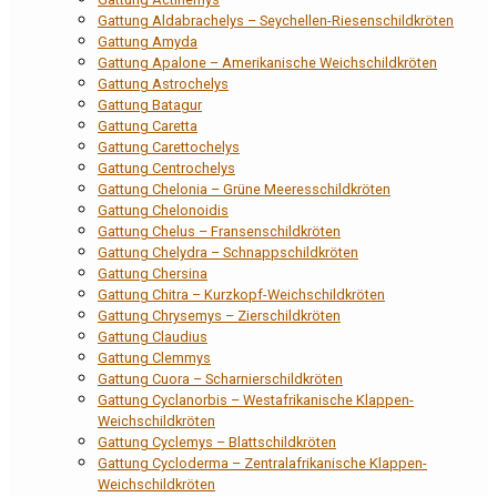
Gattung Aldabrachelys – Seychellen-Riesenschildkröten
Gattung Amyda
Gattung Apalone – Amerikanische Weichschildkröten
Gattung Astrochelys
Gattung Batagur
Gattung Caretta
Gattung Carettochelys
Gattung Centrochelys
Gattung Chelonia – Grüne Meeresschildkröten
Gattung Chelonoidis
Gattung Chelus – Fransenschildkröten
Gattung Chelydra – Schnappschildkröten
Gattung Chersina
Gattung Chitra – Kurzkopf-Weichschildkröten
Gattung Chrysemys – Zierschildkröten
Gattung Claudius
Gattung Clemmys
Gattung Cuora – Scharnierschildkröten
Gattung Cyclanorbis – Westafrikanische Klappen-
Weichschildkröten
Gattung Cyclemys – Blattschildkröten
Gattung Cycloderma – Zentralafrikanische Klappen-
Weichschildkröten