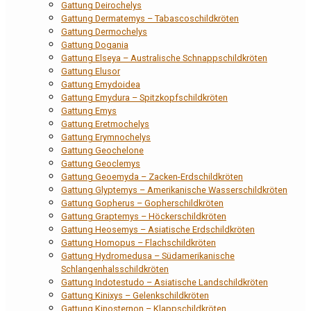
Gattung Deirochelys
Gattung Dermatemys – Tabascoschildkröten
Gattung Dermochelys
Gattung Dogania
Gattung Elseya – Australische Schnappschildkröten
Gattung Elusor
Gattung Emydoidea
Gattung Emydura – Spitzkopfschildkröten
Gattung Emys
Gattung Eretmochelys
Gattung Erymnochelys
Gattung Geochelone
Gattung Geoclemys
Gattung Geoemyda – Zacken-Erdschildkröten
Gattung Glyptemys – Amerikanische Wasserschildkröten
Gattung Gopherus – Gopherschildkröten
Gattung Graptemys – Höckerschildkröten
Gattung Heosemys – Asiatische Erdschildkröten
Gattung Homopus – Flachschildkröten
Gattung Hydromedusa – Südamerikanische
Schlangenhalsschildkröten
Gattung Indotestudo – Asiatische Landschildkröten
Gattung Kinixys – Gelenkschildkröten
Gattung Kinosternon – Klappschildkröten