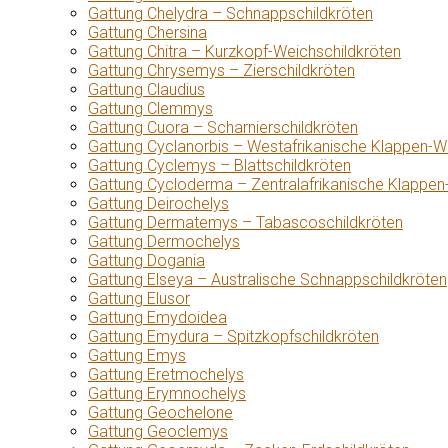
Gattung Chelydra – Schnappschildkröten
Gattung Chersina
Gattung Chitra – Kurzkopf-Weichschildkröten
Gattung Chrysemys – Zierschildkröten
Gattung Claudius
Gattung Clemmys
Gattung Cuora – Scharnierschildkröten
Gattung Cyclanorbis – Westafrikanische Klappen-W
Gattung Cyclemys – Blattschildkröten
Gattung Cycloderma – Zentralafrikanische Klappen
Gattung Deirochelys
Gattung Dermatemys – Tabascoschildkröten
Gattung Dermochelys
Gattung Dogania
Gattung Elseya – Australische Schnappschildkröten
Gattung Elusor
Gattung Emydoidea
Gattung Emydura – Spitzkopfschildkröten
Gattung Emys
Gattung Eretmochelys
Gattung Erymnochelys
Gattung Geochelone
Gattung Geoclemys