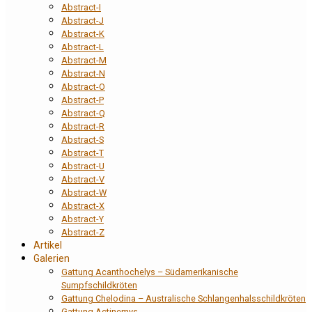
Abstract-I
Abstract-J
Abstract-K
Abstract-L
Abstract-M
Abstract-N
Abstract-O
Abstract-P
Abstract-Q
Abstract-R
Abstract-S
Abstract-T
Abstract-U
Abstract-V
Abstract-W
Abstract-X
Abstract-Y
Abstract-Z
Artikel
Galerien
Gattung Acanthochelys – Südamerikanische
Sumpfschildkröten
Gattung Chelodina – Australische Schlangenhalsschildkröten
Gattung Actinemys