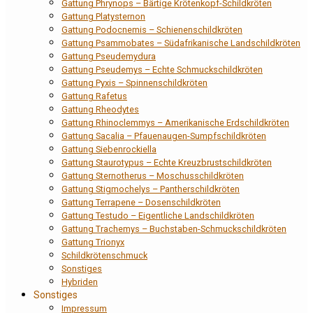
Gattung Phrynops – Bärtige Krötenkopf-Schildkröten
Gattung Platysternon
Gattung Podocnemis – Schienenschildkröten
Gattung Psammobates – Südafrikanische Landschildkröten
Gattung Pseudemydura
Gattung Pseudemys – Echte Schmuckschildkröten
Gattung Pyxis – Spinnenschildkröten
Gattung Rafetus
Gattung Rheodytes
Gattung Rhinoclemmys – Amerikanische Erdschildkröten
Gattung Sacalia – Pfauenaugen-Sumpfschildkröten
Gattung Siebenrockiella
Gattung Staurotypus – Echte Kreuzbrustschildkröten
Gattung Sternotherus – Moschusschildkröten
Gattung Stigmochelys – Pantherschildkröten
Gattung Terrapene – Dosenschildkröten
Gattung Testudo – Eigentliche Landschildkröten
Gattung Trachemys – Buchstaben-Schmuckschildkröten
Gattung Trionyx
Schildkrötenschmuck
Sonstiges
Hybriden
Sonstiges
Impressum