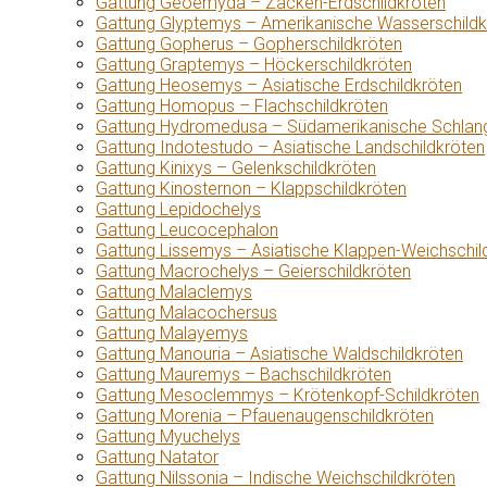
Gattung Geoemyda – Zacken-Erdschildkröten
Gattung Glyptemys – Amerikanische Wasserschildk
Gattung Gopherus – Gopherschildkröten
Gattung Graptemys – Höckerschildkröten
Gattung Heosemys – Asiatische Erdschildkröten
Gattung Homopus – Flachschildkröten
Gattung Hydromedusa – Südamerikanische Schlang
Gattung Indotestudo – Asiatische Landschildkröten
Gattung Kinixys – Gelenkschildkröten
Gattung Kinosternon – Klappschildkröten
Gattung Lepidochelys
Gattung Leucocephalon
Gattung Lissemys – Asiatische Klappen-Weichschil
Gattung Macrochelys – Geierschildkröten
Gattung Malaclemys
Gattung Malacochersus
Gattung Malayemys
Gattung Manouria – Asiatische Waldschildkröten
Gattung Mauremys – Bachschildkröten
Gattung Mesoclemmys – Krötenkopf-Schildkröten
Gattung Morenia – Pfauenaugenschildkröten
Gattung Myuchelys
Gattung Natator
Gattung Nilssonia – Indische Weichschildkröten