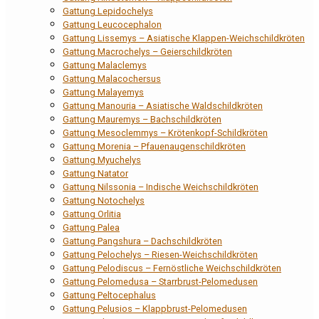
Gattung Lepidochelys
Gattung Leucocephalon
Gattung Lissemys – Asiatische Klappen-Weichschildkröten
Gattung Macrochelys – Geierschildkröten
Gattung Malaclemys
Gattung Malacochersus
Gattung Malayemys
Gattung Manouria – Asiatische Waldschildkröten
Gattung Mauremys – Bachschildkröten
Gattung Mesoclemmys – Krötenkopf-Schildkröten
Gattung Morenia – Pfauenaugenschildkröten
Gattung Myuchelys
Gattung Natator
Gattung Nilssonia – Indische Weichschildkröten
Gattung Notochelys
Gattung Orlitia
Gattung Palea
Gattung Pangshura – Dachschildkröten
Gattung Pelochelys – Riesen-Weichschildkröten
Gattung Pelodiscus – Fernöstliche Weichschildkröten
Gattung Pelomedusa – Starrbrust-Pelomedusen
Gattung Peltocephalus
Gattung Pelusios – Klappbrust-Pelomedusen