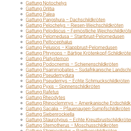
Gattung Notochelys
Gattung Orlitia
Gattung Palea
Gattung Pangshura – Dachschildkröten
Gattung Pelochelys – Riesen-Weichschildkröten
Gattung Pelodiscus – Fernöstliche Weichschildkröt
Gattung Pelomedusa – Starrbrust-Pelomedusen
Gattung Peltocephalus
Gattung Pelusios – Klappbrust-Pelomedusen
Gattung Phrynops – Bärtige Krötenkopf-Schildkröt
Gattung Platysternon
Gattung Podocnemis – Schienenschildkröten
Gattung Psammobates – Südafrikanische Landschi
Gattung Pseudemydura
Gattung Pseudemys – Echte Schmuckschildkröten
Gattung Pyxis – Spinnenschildkröten
Gattung Rafetus
Gattung Rheodytes
Gattung Rhinoclemmys – Amerikanische Erdschildk
Gattung Sacalia – Pfauenaugen-Sumpfschildkröten
Gattung Siebenrockiella
Gattung Staurotypus – Echte Kreuzbrustschildkröte
Gattung Sternotherus – Moschusschildkröten
Gattung Stigmochelys – Pantherschildkröten