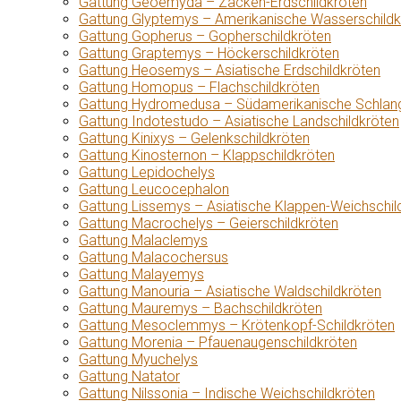
Gattung Geoemyda – Zacken-Erdschildkröten
Gattung Glyptemys – Amerikanische Wasserschildk
Gattung Gopherus – Gopherschildkröten
Gattung Graptemys – Höckerschildkröten
Gattung Heosemys – Asiatische Erdschildkröten
Gattung Homopus – Flachschildkröten
Gattung Hydromedusa – Südamerikanische Schlang
Gattung Indotestudo – Asiatische Landschildkröten
Gattung Kinixys – Gelenkschildkröten
Gattung Kinosternon – Klappschildkröten
Gattung Lepidochelys
Gattung Leucocephalon
Gattung Lissemys – Asiatische Klappen-Weichschil
Gattung Macrochelys – Geierschildkröten
Gattung Malaclemys
Gattung Malacochersus
Gattung Malayemys
Gattung Manouria – Asiatische Waldschildkröten
Gattung Mauremys – Bachschildkröten
Gattung Mesoclemmys – Krötenkopf-Schildkröten
Gattung Morenia – Pfauenaugenschildkröten
Gattung Myuchelys
Gattung Natator
Gattung Nilssonia – Indische Weichschildkröten