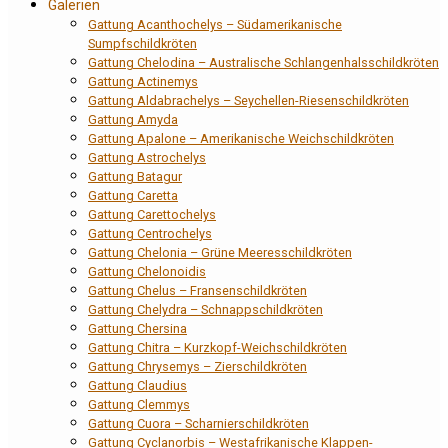
Galerien
Gattung Acanthochelys – Südamerikanische
Sumpfschildkröten
Gattung Chelodina – Australische Schlangenhalsschildkröten
Gattung Actinemys
Gattung Aldabrachelys – Seychellen-Riesenschildkröten
Gattung Amyda
Gattung Apalone – Amerikanische Weichschildkröten
Gattung Astrochelys
Gattung Batagur
Gattung Caretta
Gattung Carettochelys
Gattung Centrochelys
Gattung Chelonia – Grüne Meeresschildkröten
Gattung Chelonoidis
Gattung Chelus – Fransenschildkröten
Gattung Chelydra – Schnappschildkröten
Gattung Chersina
Gattung Chitra – Kurzkopf-Weichschildkröten
Gattung Chrysemys – Zierschildkröten
Gattung Claudius
Gattung Clemmys
Gattung Cuora – Scharnierschildkröten
Gattung Cyclanorbis – Westafrikanische Klappen-