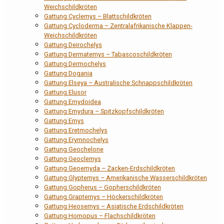
Weichschildkröten
Gattung Cyclemys – Blattschildkröten
Gattung Cycloderma – Zentralafrikanische Klappen-
Weichschildkröten
Gattung Deirochelys
Gattung Dermatemys – Tabascoschildkröten
Gattung Dermochelys
Gattung Dogania
Gattung Elseya – Australische Schnappschildkröten
Gattung Elusor
Gattung Emydoidea
Gattung Emydura – Spitzkopfschildkröten
Gattung Emys
Gattung Eretmochelys
Gattung Erymnochelys
Gattung Geochelone
Gattung Geoclemys
Gattung Geoemyda – Zacken-Erdschildkröten
Gattung Glyptemys – Amerikanische Wasserschildkröten
Gattung Gopherus – Gopherschildkröten
Gattung Graptemys – Höckerschildkröten
Gattung Heosemys – Asiatische Erdschildkröten
Gattung Homopus – Flachschildkröten