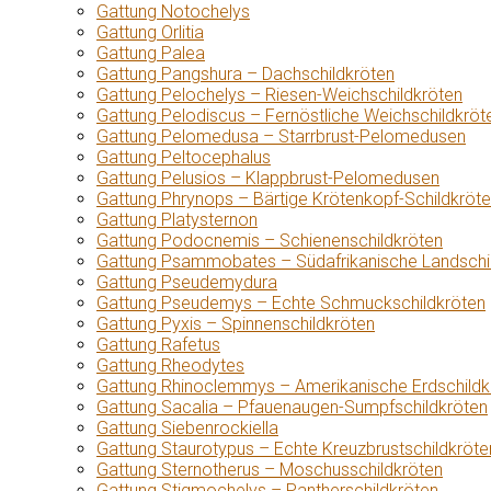
Gattung Notochelys
Gattung Orlitia
Gattung Palea
Gattung Pangshura – Dachschildkröten
Gattung Pelochelys – Riesen-Weichschildkröten
Gattung Pelodiscus – Fernöstliche Weichschildkröt
Gattung Pelomedusa – Starrbrust-Pelomedusen
Gattung Peltocephalus
Gattung Pelusios – Klappbrust-Pelomedusen
Gattung Phrynops – Bärtige Krötenkopf-Schildkröt
Gattung Platysternon
Gattung Podocnemis – Schienenschildkröten
Gattung Psammobates – Südafrikanische Landschi
Gattung Pseudemydura
Gattung Pseudemys – Echte Schmuckschildkröten
Gattung Pyxis – Spinnenschildkröten
Gattung Rafetus
Gattung Rheodytes
Gattung Rhinoclemmys – Amerikanische Erdschildk
Gattung Sacalia – Pfauenaugen-Sumpfschildkröten
Gattung Siebenrockiella
Gattung Staurotypus – Echte Kreuzbrustschildkröte
Gattung Sternotherus – Moschusschildkröten
Gattung Stigmochelys – Pantherschildkröten