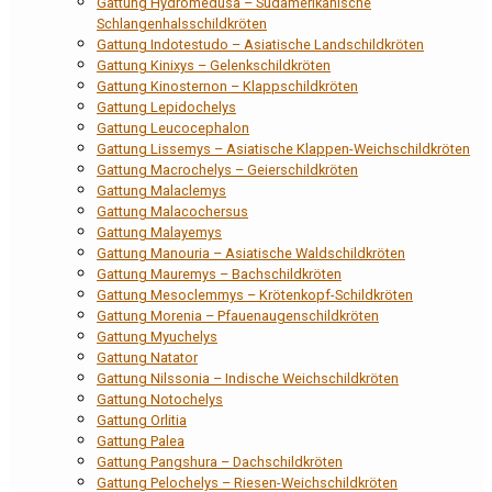
Gattung Hydromedusa – Südamerikanische
Schlangenhalsschildkröten
Gattung Indotestudo – Asiatische Landschildkröten
Gattung Kinixys – Gelenkschildkröten
Gattung Kinosternon – Klappschildkröten
Gattung Lepidochelys
Gattung Leucocephalon
Gattung Lissemys – Asiatische Klappen-Weichschildkröten
Gattung Macrochelys – Geierschildkröten
Gattung Malaclemys
Gattung Malacochersus
Gattung Malayemys
Gattung Manouria – Asiatische Waldschildkröten
Gattung Mauremys – Bachschildkröten
Gattung Mesoclemmys – Krötenkopf-Schildkröten
Gattung Morenia – Pfauenaugenschildkröten
Gattung Myuchelys
Gattung Natator
Gattung Nilssonia – Indische Weichschildkröten
Gattung Notochelys
Gattung Orlitia
Gattung Palea
Gattung Pangshura – Dachschildkröten
Gattung Pelochelys – Riesen-Weichschildkröten