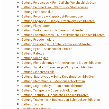
Gattung Pelodiscus – Fernöstliche Weichschildkröten
Gattung Pelomedusa – Starrbrust-Pelomedusen
Gattung Peltocephalus
Gattung Pelusios – Klappbrust-Pelomedusen
Gattung Phrynops – Bärtige Krötenkopf-Schildkröten
Gattung Platysternon
Gattung Podocnemis – Schienenschildkröten
Gattung Psammobates – Südafrikanische Landschildkröten
Gattung Pseudemydura
Gattung Pseudemys – Echte Schmuckschildkröten
Gattung Pyxis – Spinnenschildkröten
Gattung Rafetus
Gattung Rheodytes
Gattung Rhinoclemmys – Amerikanische Erdschildkröten
Gattung Sacalia – Pfauenaugen-Sumpfschildkröten
Gattung Siebenrockiella
Gattung Staurotypus – Echte Kreuzbrustschildkröten
Gattung Sternotherus – Moschusschildkröten
Gattung Stigmochelys – Pantherschildkröten
Gattung Terrapene – Dosenschildkröten
Gattung Testudo – Eigentliche Landschildkröten
Gattung Trachemys – Buchstaben-Schmuckschildkröten
Gattung Trionyx
Schildkrötenschmuck