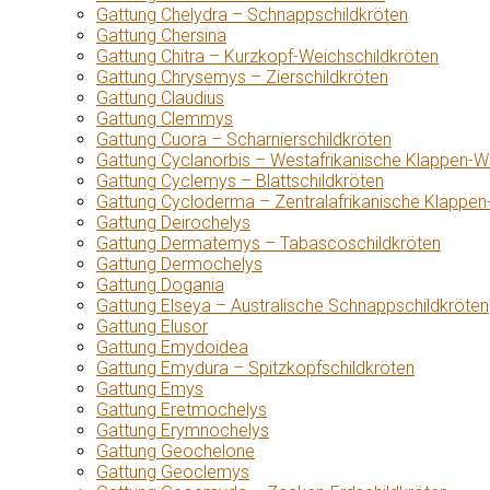
Gattung Chelydra – Schnappschildkröten
Gattung Chersina
Gattung Chitra – Kurzkopf-Weichschildkröten
Gattung Chrysemys – Zierschildkröten
Gattung Claudius
Gattung Clemmys
Gattung Cuora – Scharnierschildkröten
Gattung Cyclanorbis – Westafrikanische Klappen-W
Gattung Cyclemys – Blattschildkröten
Gattung Cycloderma – Zentralafrikanische Klappen
Gattung Deirochelys
Gattung Dermatemys – Tabascoschildkröten
Gattung Dermochelys
Gattung Dogania
Gattung Elseya – Australische Schnappschildkröten
Gattung Elusor
Gattung Emydoidea
Gattung Emydura – Spitzkopfschildkröten
Gattung Emys
Gattung Eretmochelys
Gattung Erymnochelys
Gattung Geochelone
Gattung Geoclemys