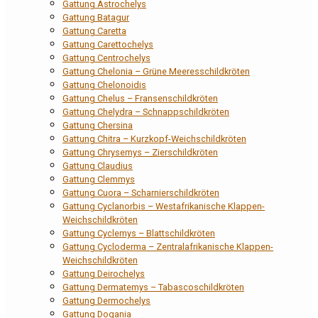
Gattung Astrochelys
Gattung Batagur
Gattung Caretta
Gattung Carettochelys
Gattung Centrochelys
Gattung Chelonia – Grüne Meeresschildkröten
Gattung Chelonoidis
Gattung Chelus – Fransenschildkröten
Gattung Chelydra – Schnappschildkröten
Gattung Chersina
Gattung Chitra – Kurzkopf-Weichschildkröten
Gattung Chrysemys – Zierschildkröten
Gattung Claudius
Gattung Clemmys
Gattung Cuora – Scharnierschildkröten
Gattung Cyclanorbis – Westafrikanische Klappen-
Weichschildkröten
Gattung Cyclemys – Blattschildkröten
Gattung Cycloderma – Zentralafrikanische Klappen-
Weichschildkröten
Gattung Deirochelys
Gattung Dermatemys – Tabascoschildkröten
Gattung Dermochelys
Gattung Dogania