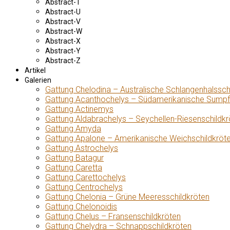
Abstract-T
Abstract-U
Abstract-V
Abstract-W
Abstract-X
Abstract-Y
Abstract-Z
Artikel
Galerien
Gattung Chelodina – Australische Schlangenhalssch
Gattung Acanthochelys – Südamerikanische Sumpf
Gattung Actinemys
Gattung Aldabrachelys – Seychellen-Riesenschildkr
Gattung Amyda
Gattung Apalone – Amerikanische Weichschildkröt
Gattung Astrochelys
Gattung Batagur
Gattung Caretta
Gattung Carettochelys
Gattung Centrochelys
Gattung Chelonia – Grüne Meeresschildkröten
Gattung Chelonoidis
Gattung Chelus – Fransenschildkröten
Gattung Chelydra – Schnappschildkröten