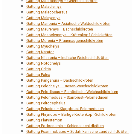
Gattung Macrochelys – Geierschildkröten
Gattung Malaclemys
Gattung Malacochersus
Gattung Malayemys
Gattung Manouria – Asiatische Waldschildkröten
Gattung Mauremys – Bachschildkröten
Gattung Mesoclemmys – Krötenkopf-Schildkröten
Gattung Morenia – Pfauenaugenschildkröten
Gattung Myuchelys
Gattung Natator
Gattung Nilssonia – Indische Weichschildkröten
Gattung Notochelys
Gattung Orlitia
Gattung Palea
Gattung Pangshura – Dachschildkröten
Gattung Pelochelys – Riesen-Weichschildkröten
Gattung Pelodiscus – Fernöstliche Weichschildkröten
Gattung Pelomedusa – Starrbrust-Pelomedusen
Gattung Peltocephalus
Gattung Pelusios – Klappbrust-Pelomedusen
Gattung Phrynops – Bärtige Krötenkopf-Schildkröten
Gattung Platysternon
Gattung Podocnemis – Schienenschildkröten
Gattung Psammobates – Südafrikanische Landschildkröten