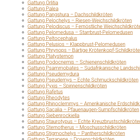
Gattung Orlitia
Gattung Palea
Gattung Pangshura – Dachschildkröten
Gattung Pelochelys – Riesen-Weichschildkröten
Gattung Pelodiscus – Fernöstliche Weichschildkröt
Gattung Pelomedusa – Starrbrust-Pelomedusen
Gattung Peltocephalus
Gattung Pelusios – Klappbrust-Pelomedusen
Gattung Phrynops – Bärtige Krötenkopf-Schildkröt
Gattung Platysternon
Gattung Podocnemis – Schienenschildkröten
Gattung Psammobates – Südafrikanische Landschi
Gattung Pseudemydura
Gattung Pseudemys – Echte Schmuckschildkröten
Gattung Pyxis – Spinnenschildkröten
Gattung Rafetus
Gattung Rheodytes
Gattung Rhinoclemmys – Amerikanische Erdschildk
Gattung Sacalia – Pfauenaugen-Sumpfschildkröten
Gattung Siebenrockiella
Gattung Staurotypus – Echte Kreuzbrustschildkröte
Gattung Sternotherus – Moschusschildkröten
Gattung Stigmochelys – Pantherschildkröten
Gattung Terrapene – Dosenschildkröten