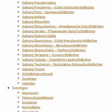
Gattung Pseudemydura
Gattung Pseudemys – Echte Schmuckschildkröten
Gattung Pyxis – Spinnenschildkröten
Gattung Rafetus
Gattung Rheodytes
Gattung Rhinoclemmys – Amerikanische Erdschildkröten
Gattung Sacalia – Pfauenaugen-Sumpfschildkröten
Gattung Siebenrockiella
Gattung Staurotypus – Echte Kreuzbrustschildkröten
Gattung Sternotherus – Moschusschildkröten
Gattung Stigmochelys – Pantherschildkröten
Gattung Terrapene – Dosenschildkröten
Gattung Testudo – Eigentliche Landschildkröten
Gattung Trachemys – Buchstaben-Schmuckschildkröten
Gattung Trionyx
Schildkrötenschmuck
Sonstiges
Hybriden
Sonstiges
Impressum
Datenschutzerklärung
Disclaimer
Nomenklatur
Unser Team