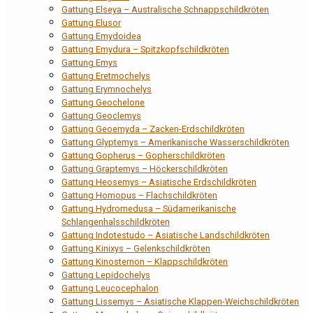
Gattung Elseya – Australische Schnappschildkröten
Gattung Elusor
Gattung Emydoidea
Gattung Emydura – Spitzkopfschildkröten
Gattung Emys
Gattung Eretmochelys
Gattung Erymnochelys
Gattung Geochelone
Gattung Geoclemys
Gattung Geoemyda – Zacken-Erdschildkröten
Gattung Glyptemys – Amerikanische Wasserschildkröten
Gattung Gopherus – Gopherschildkröten
Gattung Graptemys – Höckerschildkröten
Gattung Heosemys – Asiatische Erdschildkröten
Gattung Homopus – Flachschildkröten
Gattung Hydromedusa – Südamerikanische
Schlangenhalsschildkröten
Gattung Indotestudo – Asiatische Landschildkröten
Gattung Kinixys – Gelenkschildkröten
Gattung Kinosternon – Klappschildkröten
Gattung Lepidochelys
Gattung Leucocephalon
Gattung Lissemys – Asiatische Klappen-Weichschildkröten