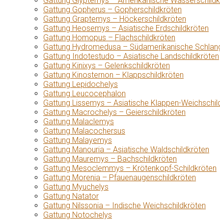
Gattung Glyptemys – Amerikanische Wasserschildk
Gattung Gopherus – Gopherschildkröten
Gattung Graptemys – Höckerschildkröten
Gattung Heosemys – Asiatische Erdschildkröten
Gattung Homopus – Flachschildkröten
Gattung Hydromedusa – Südamerikanische Schlang
Gattung Indotestudo – Asiatische Landschildkröten
Gattung Kinixys – Gelenkschildkröten
Gattung Kinosternon – Klappschildkröten
Gattung Lepidochelys
Gattung Leucocephalon
Gattung Lissemys – Asiatische Klappen-Weichschil
Gattung Macrochelys – Geierschildkröten
Gattung Malaclemys
Gattung Malacochersus
Gattung Malayemys
Gattung Manouria – Asiatische Waldschildkröten
Gattung Mauremys – Bachschildkröten
Gattung Mesoclemmys – Krötenkopf-Schildkröten
Gattung Morenia – Pfauenaugenschildkröten
Gattung Myuchelys
Gattung Natator
Gattung Nilssonia – Indische Weichschildkröten
Gattung Notochelys