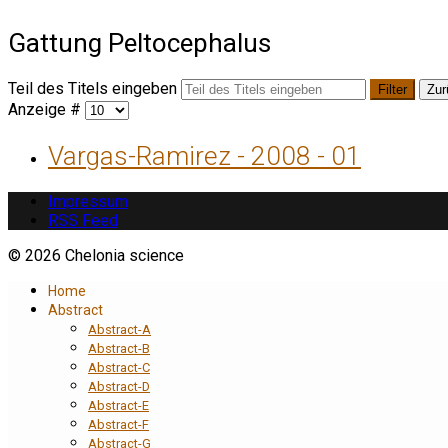
Gattung Peltocephalus
Teil des Titels eingeben
Filter
Zur
Anzeige #
Vargas-Ramirez - 2008 - 01
Impressum
RSS Feed
© 2026 Chelonia science
Home
Abstract
Abstract-A
Abstract-B
Abstract-C
Abstract-D
Abstract-E
Abstract-F
Abstract-G