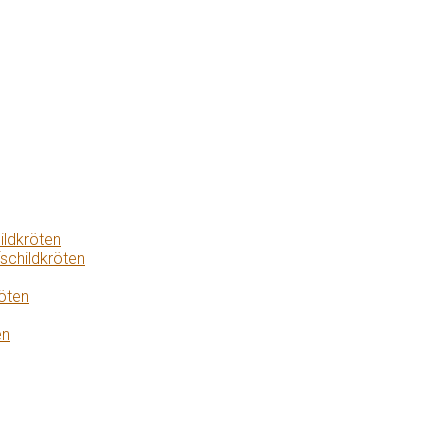
ildkröten
schildkröten
öten
en