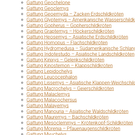
Gattung Geochelone
Gattung Geoclemys
Gattung Geoemyda – Zacken-Erdschildkröten
Gattung Glyptemys – Amerikanische Wasserschildk
Gattung Gopherus – Gopherschildkröten
Gattung Graptemys – Höckerschildkröten
Gattung Heosemys – Asiatische Erdschildkröten
Gattung Homopus – Flachschildkröten
Gattung Hydromedusa – Südamerikanische Schlang
Gattung Indotestudo – Asiatische Landschildkröten
Gattung Kinixys – Gelenkschildkröten
Gattung Kinosternon – Klappschildkröten
Gattung Lepidochelys
Gattung Leucocephalon
Gattung Lissemys – Asiatische Klappen-Weichschil
Gattung Macrochelys – Geierschildkröten
Gattung Malaclemys
Gattung Malacochersus
Gattung Malayemys
Gattung Manouria – Asiatische Waldschildkröten
Gattung Mauremys – Bachschildkröten
Gattung Mesoclemmys – Krötenkopf-Schildkröten
Gattung Morenia – Pfauenaugenschildkröten
Gattung Myuchelys