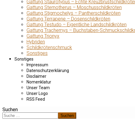
Gattung Staurotypus – Echte Kreuzbrustschildkröte
Gattung Sternotherus – Moschusschildkröten
Gattung Stigmochelys – Pantherschildkröten
Gattung Terrapene – Dosenschildkröten
Gattung Testudo – Eigentliche Landschildkröten
Gattung Trachemys – Buchstaben-Schmuckschildk
Gattung Trionyx
Hybriden
Schildkrötenschmuck
Sonstiges
Sonstiges
Impressum
Datenschutzerklärung
Disclaimer
Nomenklatur
Unser Team
Unser Logo
RSS Feed
Suchen
Suchen