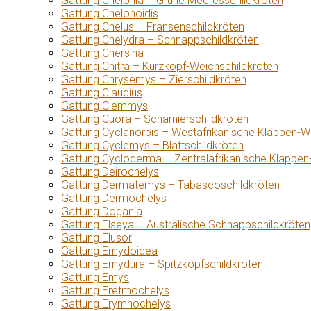
Gattung Chelonia – Grüne Meeresschildkröten
Gattung Chelonoidis
Gattung Chelus – Fransenschildkröten
Gattung Chelydra – Schnappschildkröten
Gattung Chersina
Gattung Chitra – Kurzkopf-Weichschildkröten
Gattung Chrysemys – Zierschildkröten
Gattung Claudius
Gattung Clemmys
Gattung Cuora – Scharnierschildkröten
Gattung Cyclanorbis – Westafrikanische Klappen-W
Gattung Cyclemys – Blattschildkröten
Gattung Cycloderma – Zentralafrikanische Klappen
Gattung Deirochelys
Gattung Dermatemys – Tabascoschildkröten
Gattung Dermochelys
Gattung Dogania
Gattung Elseya – Australische Schnappschildkröten
Gattung Elusor
Gattung Emydoidea
Gattung Emydura – Spitzkopfschildkröten
Gattung Emys
Gattung Eretmochelys
Gattung Erymnochelys