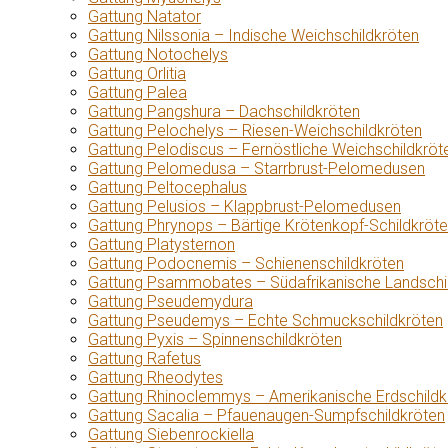
Gattung Natator
Gattung Nilssonia – Indische Weichschildkröten
Gattung Notochelys
Gattung Orlitia
Gattung Palea
Gattung Pangshura – Dachschildkröten
Gattung Pelochelys – Riesen-Weichschildkröten
Gattung Pelodiscus – Fernöstliche Weichschildkröt
Gattung Pelomedusa – Starrbrust-Pelomedusen
Gattung Peltocephalus
Gattung Pelusios – Klappbrust-Pelomedusen
Gattung Phrynops – Bärtige Krötenkopf-Schildkröt
Gattung Platysternon
Gattung Podocnemis – Schienenschildkröten
Gattung Psammobates – Südafrikanische Landschi
Gattung Pseudemydura
Gattung Pseudemys – Echte Schmuckschildkröten
Gattung Pyxis – Spinnenschildkröten
Gattung Rafetus
Gattung Rheodytes
Gattung Rhinoclemmys – Amerikanische Erdschildk
Gattung Sacalia – Pfauenaugen-Sumpfschildkröten
Gattung Siebenrockiella