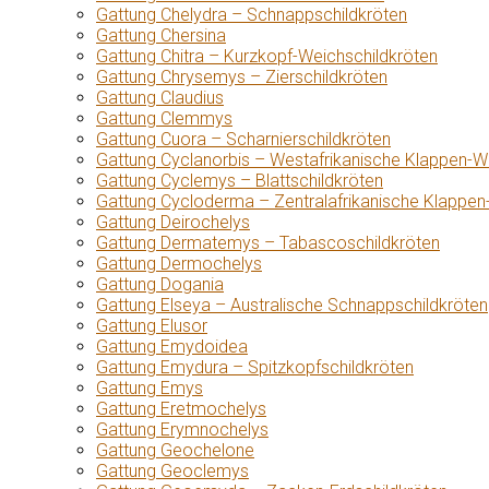
Gattung Chelydra – Schnappschildkröten
Gattung Chersina
Gattung Chitra – Kurzkopf-Weichschildkröten
Gattung Chrysemys – Zierschildkröten
Gattung Claudius
Gattung Clemmys
Gattung Cuora – Scharnierschildkröten
Gattung Cyclanorbis – Westafrikanische Klappen-W
Gattung Cyclemys – Blattschildkröten
Gattung Cycloderma – Zentralafrikanische Klappen
Gattung Deirochelys
Gattung Dermatemys – Tabascoschildkröten
Gattung Dermochelys
Gattung Dogania
Gattung Elseya – Australische Schnappschildkröten
Gattung Elusor
Gattung Emydoidea
Gattung Emydura – Spitzkopfschildkröten
Gattung Emys
Gattung Eretmochelys
Gattung Erymnochelys
Gattung Geochelone
Gattung Geoclemys