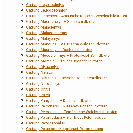
Gattung Lepidochelys
Gattung Leucocephalon
Gattung Lissemys – Asiatische Klappen-Weichschildkröten
Gattung Macrochelys – Geierschildkröten
Gattung Malaclemys
Gattung Malacochersus
Gattung Malayemys
Gattung Manouria – Asiatische Waldschildkröten
Gattung Mauremys – Bachschildkröten
Gattung Mesoclemmys – Krötenkopf-Schildkröten
Gattung Morenia – Pfauenaugenschildkröten
Gattung Myuchelys
Gattung Natator
Gattung Nilssonia – Indische Weichschildkröten
Gattung Notochelys
Gattung Orlitia
Gattung Palea
Gattung Pangshura – Dachschildkröten
Gattung Pelochelys – Riesen-Weichschildkröten
Gattung Pelodiscus – Fernöstliche Weichschildkröten
Gattung Pelomedusa – Starrbrust-Pelomedusen
Gattung Peltocephalus
Gattung Pelusios – Klappbrust-Pelomedusen