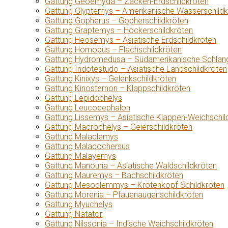
Gattung Geoemyda – Zacken-Erdschildkröten
Gattung Glyptemys – Amerikanische Wasserschildk
Gattung Gopherus – Gopherschildkröten
Gattung Graptemys – Höckerschildkröten
Gattung Heosemys – Asiatische Erdschildkröten
Gattung Homopus – Flachschildkröten
Gattung Hydromedusa – Südamerikanische Schlang
Gattung Indotestudo – Asiatische Landschildkröten
Gattung Kinixys – Gelenkschildkröten
Gattung Kinosternon – Klappschildkröten
Gattung Lepidochelys
Gattung Leucocephalon
Gattung Lissemys – Asiatische Klappen-Weichschil
Gattung Macrochelys – Geierschildkröten
Gattung Malaclemys
Gattung Malacochersus
Gattung Malayemys
Gattung Manouria – Asiatische Waldschildkröten
Gattung Mauremys – Bachschildkröten
Gattung Mesoclemmys – Krötenkopf-Schildkröten
Gattung Morenia – Pfauenaugenschildkröten
Gattung Myuchelys
Gattung Natator
Gattung Nilssonia – Indische Weichschildkröten