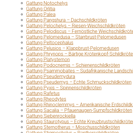
Gattung Notochelys
Gattung Orlitia
Gattung Palea
Gattung Pangshura – Dachschildkröten
Gattung Pelochelys – Riesen-Weichschildkröten
Gattung Pelodiscus – Fernöstliche Weichschildkröt
Gattung Pelomedusa – Starrbrust-Pelomedusen
Gattung Peltocephalus
Gattung Pelusios – Klappbrust-Pelomedusen
Gattung Phrynops – Bärtige Krötenkopf-Schildkröt
Gattung Platysternon
Gattung Podocnemis – Schienenschildkröten
Gattung Psammobates – Südafrikanische Landschi
Gattung Pseudemydura
Gattung Pseudemys – Echte Schmuckschildkröten
Gattung Pyxis – Spinnenschildkröten
Gattung Rafetus
Gattung Rheodytes
Gattung Rhinoclemmys – Amerikanische Erdschildk
Gattung Sacalia – Pfauenaugen-Sumpfschildkröten
Gattung Siebenrockiella
Gattung Staurotypus – Echte Kreuzbrustschildkröte
Gattung Sternotherus – Moschusschildkröten
Gattung Stigmochelys – Pantherschildkröten