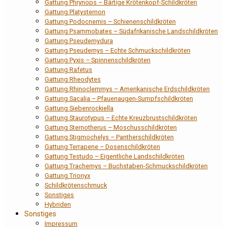
Gattung Phrynops – Bärtige Krötenkopf-Schildkröten
Gattung Platysternon
Gattung Podocnemis – Schienenschildkröten
Gattung Psammobates – Südafrikanische Landschildkröten
Gattung Pseudemydura
Gattung Pseudemys – Echte Schmuckschildkröten
Gattung Pyxis – Spinnenschildkröten
Gattung Rafetus
Gattung Rheodytes
Gattung Rhinoclemmys – Amerikanische Erdschildkröten
Gattung Sacalia – Pfauenaugen-Sumpfschildkröten
Gattung Siebenrockiella
Gattung Staurotypus – Echte Kreuzbrustschildkröten
Gattung Sternotherus – Moschusschildkröten
Gattung Stigmochelys – Pantherschildkröten
Gattung Terrapene – Dosenschildkröten
Gattung Testudo – Eigentliche Landschildkröten
Gattung Trachemys – Buchstaben-Schmuckschildkröten
Gattung Trionyx
Schildkrötenschmuck
Sonstiges
Hybriden
Sonstiges
Impressum