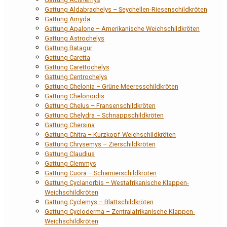
Gattung Aldabrachelys – Seychellen-Riesenschildkröten
Gattung Amyda
Gattung Apalone – Amerikanische Weichschildkröten
Gattung Astrochelys
Gattung Batagur
Gattung Caretta
Gattung Carettochelys
Gattung Centrochelys
Gattung Chelonia – Grüne Meeresschildkröten
Gattung Chelonoidis
Gattung Chelus – Fransenschildkröten
Gattung Chelydra – Schnappschildkröten
Gattung Chersina
Gattung Chitra – Kurzkopf-Weichschildkröten
Gattung Chrysemys – Zierschildkröten
Gattung Claudius
Gattung Clemmys
Gattung Cuora – Scharnierschildkröten
Gattung Cyclanorbis – Westafrikanische Klappen-
Weichschildkröten
Gattung Cyclemys – Blattschildkröten
Gattung Cycloderma – Zentralafrikanische Klappen-
Weichschildkröten