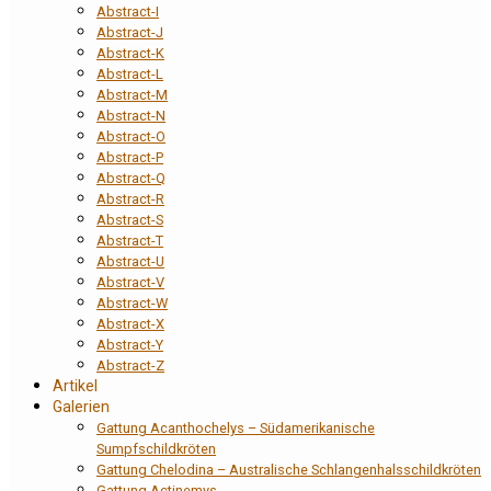
Abstract-I
Abstract-J
Abstract-K
Abstract-L
Abstract-M
Abstract-N
Abstract-O
Abstract-P
Abstract-Q
Abstract-R
Abstract-S
Abstract-T
Abstract-U
Abstract-V
Abstract-W
Abstract-X
Abstract-Y
Abstract-Z
Artikel
Galerien
Gattung Acanthochelys – Südamerikanische
Sumpfschildkröten
Gattung Chelodina – Australische Schlangenhalsschildkröten
Gattung Actinemys