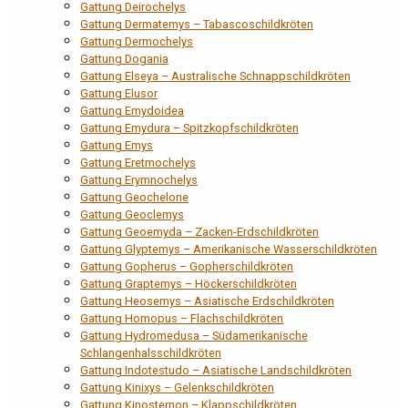
Gattung Deirochelys
Gattung Dermatemys – Tabascoschildkröten
Gattung Dermochelys
Gattung Dogania
Gattung Elseya – Australische Schnappschildkröten
Gattung Elusor
Gattung Emydoidea
Gattung Emydura – Spitzkopfschildkröten
Gattung Emys
Gattung Eretmochelys
Gattung Erymnochelys
Gattung Geochelone
Gattung Geoclemys
Gattung Geoemyda – Zacken-Erdschildkröten
Gattung Glyptemys – Amerikanische Wasserschildkröten
Gattung Gopherus – Gopherschildkröten
Gattung Graptemys – Höckerschildkröten
Gattung Heosemys – Asiatische Erdschildkröten
Gattung Homopus – Flachschildkröten
Gattung Hydromedusa – Südamerikanische
Schlangenhalsschildkröten
Gattung Indotestudo – Asiatische Landschildkröten
Gattung Kinixys – Gelenkschildkröten
Gattung Kinosternon – Klappschildkröten