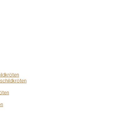
ildkröten
schildkröten
öten
en