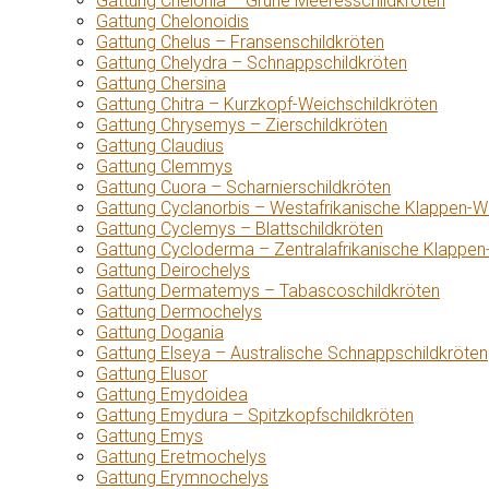
Gattung Chelonia – Grüne Meeresschildkröten
Gattung Chelonoidis
Gattung Chelus – Fransenschildkröten
Gattung Chelydra – Schnappschildkröten
Gattung Chersina
Gattung Chitra – Kurzkopf-Weichschildkröten
Gattung Chrysemys – Zierschildkröten
Gattung Claudius
Gattung Clemmys
Gattung Cuora – Scharnierschildkröten
Gattung Cyclanorbis – Westafrikanische Klappen-W
Gattung Cyclemys – Blattschildkröten
Gattung Cycloderma – Zentralafrikanische Klappen
Gattung Deirochelys
Gattung Dermatemys – Tabascoschildkröten
Gattung Dermochelys
Gattung Dogania
Gattung Elseya – Australische Schnappschildkröten
Gattung Elusor
Gattung Emydoidea
Gattung Emydura – Spitzkopfschildkröten
Gattung Emys
Gattung Eretmochelys
Gattung Erymnochelys