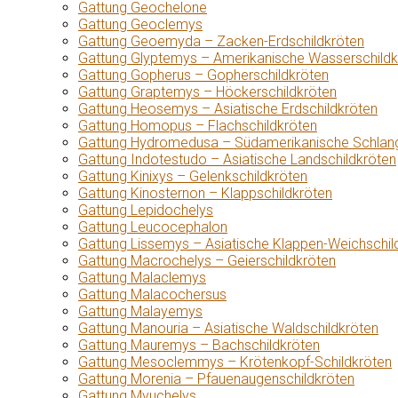
Gattung Geochelone
Gattung Geoclemys
Gattung Geoemyda – Zacken-Erdschildkröten
Gattung Glyptemys – Amerikanische Wasserschildk
Gattung Gopherus – Gopherschildkröten
Gattung Graptemys – Höckerschildkröten
Gattung Heosemys – Asiatische Erdschildkröten
Gattung Homopus – Flachschildkröten
Gattung Hydromedusa – Südamerikanische Schlang
Gattung Indotestudo – Asiatische Landschildkröten
Gattung Kinixys – Gelenkschildkröten
Gattung Kinosternon – Klappschildkröten
Gattung Lepidochelys
Gattung Leucocephalon
Gattung Lissemys – Asiatische Klappen-Weichschil
Gattung Macrochelys – Geierschildkröten
Gattung Malaclemys
Gattung Malacochersus
Gattung Malayemys
Gattung Manouria – Asiatische Waldschildkröten
Gattung Mauremys – Bachschildkröten
Gattung Mesoclemmys – Krötenkopf-Schildkröten
Gattung Morenia – Pfauenaugenschildkröten
Gattung Myuchelys