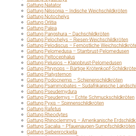
Gattung Natator
Gattung Nilssonia – Indische Weichschildkröten
Gattung Notochelys
Gattung Orlitia
Gattung Palea
Gattung Pangshura – Dachschildkröten
Gattung Pelochelys – Riesen-Weichschildkröten
Gattung Pelodiscus – Fernöstliche Weichschildkröt
Gattung Pelomedusa – Starrbrust-Pelomedusen
Gattung Peltocephalus
Gattung Pelusios – Klappbrust-Pelomedusen
Gattung Phrynops – Bärtige Krötenkopf-Schildkröt
Gattung Platysternon
Gattung Podocnemis – Schienenschildkröten
Gattung Psammobates – Südafrikanische Landschi
Gattung Pseudemydura
Gattung Pseudemys – Echte Schmuckschildkröten
Gattung Pyxis – Spinnenschildkröten
Gattung Rafetus
Gattung Rheodytes
Gattung Rhinoclemmys – Amerikanische Erdschildk
Gattung Sacalia – Pfauenaugen-Sumpfschildkröten
Gattung Siebenrockiella