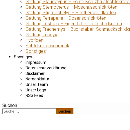
Gattung Staurotypus – Echte Kreuzbrustschildkröte
Gattung Sternotherus – Moschusschildkröten
Gattung Stigmochelys – Pantherschildkröten
Gattung Terrapene – Dosenschildkröten
Gattung Testudo – Eigentliche Landschildkröten
Gattung Trachemys – Buchstaben-Schmuckschildk
Gattung Trionyx
Hybriden
Schildkrötenschmuck
Sonstiges
Sonstiges
Impressum
Datenschutzerklärung
Disclaimer
Nomenklatur
Unser Team
Unser Logo
RSS Feed
Suchen
Suchen