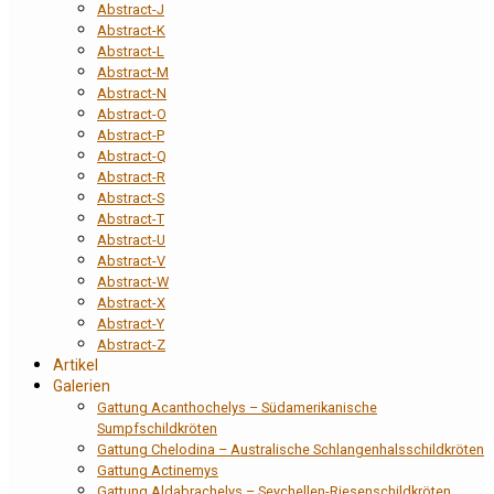
Abstract-J
Abstract-K
Abstract-L
Abstract-M
Abstract-N
Abstract-O
Abstract-P
Abstract-Q
Abstract-R
Abstract-S
Abstract-T
Abstract-U
Abstract-V
Abstract-W
Abstract-X
Abstract-Y
Abstract-Z
Artikel
Galerien
Gattung Acanthochelys – Südamerikanische
Sumpfschildkröten
Gattung Chelodina – Australische Schlangenhalsschildkröten
Gattung Actinemys
Gattung Aldabrachelys – Seychellen-Riesenschildkröten