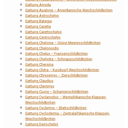
Gattung Amyda
Gattung Apalone – Amerikanische Weichschildkröten
Gattung Astrochelys
Gattung Batagur
Gattung Caretta
Gattung Carettochelys
Gattung Centrochelys
Gattung Chelonia – Grüne Meeresschildkröten
Gattung Chelonoidis
Gattung Chelus – Fransenschildkröten
Gattung Chelydra – Schnappschildkröten
Gattung Chersina
Gattung Chitra – Kurzkopf-Weichschildkröten
Gattung Chrysemys – Zierschildkröten
Gattung Claudius
Gattung Clemmys
Gattung Cuora – Scharnierschildkröten
Gattung Cyclanorbis – Westafrikanische Klappen-
Weichschildkröten
Gattung Cyclemys – Blattschildkröten
Gattung Cycloderma – Zentralafrikanische Klappen-
Weichschildkröten
Gattung Deirochelys