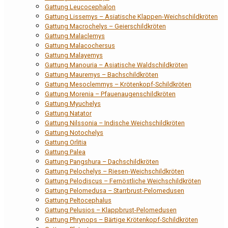
Gattung Leucocephalon
Gattung Lissemys – Asiatische Klappen-Weichschildkröten
Gattung Macrochelys – Geierschildkröten
Gattung Malaclemys
Gattung Malacochersus
Gattung Malayemys
Gattung Manouria – Asiatische Waldschildkröten
Gattung Mauremys – Bachschildkröten
Gattung Mesoclemmys – Krötenkopf-Schildkröten
Gattung Morenia – Pfauenaugenschildkröten
Gattung Myuchelys
Gattung Natator
Gattung Nilssonia – Indische Weichschildkröten
Gattung Notochelys
Gattung Orlitia
Gattung Palea
Gattung Pangshura – Dachschildkröten
Gattung Pelochelys – Riesen-Weichschildkröten
Gattung Pelodiscus – Fernöstliche Weichschildkröten
Gattung Pelomedusa – Starrbrust-Pelomedusen
Gattung Peltocephalus
Gattung Pelusios – Klappbrust-Pelomedusen
Gattung Phrynops – Bärtige Krötenkopf-Schildkröten