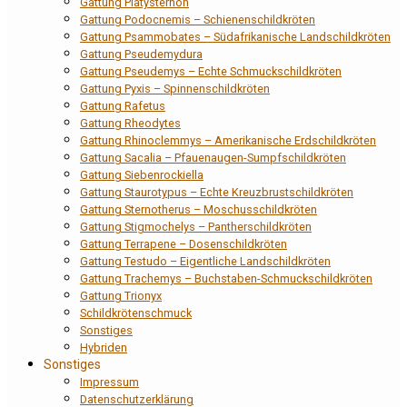
Gattung Platysternon
Gattung Podocnemis – Schienenschildkröten
Gattung Psammobates – Südafrikanische Landschildkröten
Gattung Pseudemydura
Gattung Pseudemys – Echte Schmuckschildkröten
Gattung Pyxis – Spinnenschildkröten
Gattung Rafetus
Gattung Rheodytes
Gattung Rhinoclemmys – Amerikanische Erdschildkröten
Gattung Sacalia – Pfauenaugen-Sumpfschildkröten
Gattung Siebenrockiella
Gattung Staurotypus – Echte Kreuzbrustschildkröten
Gattung Sternotherus – Moschusschildkröten
Gattung Stigmochelys – Pantherschildkröten
Gattung Terrapene – Dosenschildkröten
Gattung Testudo – Eigentliche Landschildkröten
Gattung Trachemys – Buchstaben-Schmuckschildkröten
Gattung Trionyx
Schildkrötenschmuck
Sonstiges
Hybriden
Sonstiges
Impressum
Datenschutzerklärung