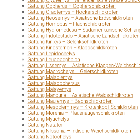
Gattung Glyptemys – Amerikanische Wasserschildk
Gattung Gopherus – Gopherschildkröten
Gattung Graptemys – Höckerschildkröten
Gattung Heosemys – Asiatische Erdschildkröten
Gattung Homopus – Flachschildkröten
Gattung Hydromedusa – Südamerikanische Schlang
Gattung Indotestudo – Asiatische Landschildkröten
Gattung Kinixys – Gelenkschildkröten
Gattung Kinosternon – Klappschildkröten
Gattung Lepidochelys
Gattung Leucocephalon
Gattung Lissemys – Asiatische Klappen-Weichschil
Gattung Macrochelys – Geierschildkröten
Gattung Malaclemys
Gattung Malacochersus
Gattung Malayemys
Gattung Manouria – Asiatische Waldschildkröten
Gattung Mauremys – Bachschildkröten
Gattung Mesoclemmys – Krötenkopf-Schildkröten
Gattung Morenia – Pfauenaugenschildkröten
Gattung Myuchelys
Gattung Natator
Gattung Nilssonia – Indische Weichschildkröten
Gattung Notochelys