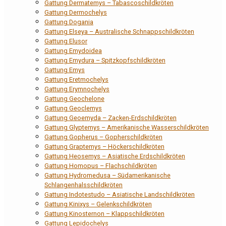
Gattung Dermatemys – Tabascoschildkröten
Gattung Dermochelys
Gattung Dogania
Gattung Elseya – Australische Schnappschildkröten
Gattung Elusor
Gattung Emydoidea
Gattung Emydura – Spitzkopfschildkröten
Gattung Emys
Gattung Eretmochelys
Gattung Erymnochelys
Gattung Geochelone
Gattung Geoclemys
Gattung Geoemyda – Zacken-Erdschildkröten
Gattung Glyptemys – Amerikanische Wasserschildkröten
Gattung Gopherus – Gopherschildkröten
Gattung Graptemys – Höckerschildkröten
Gattung Heosemys – Asiatische Erdschildkröten
Gattung Homopus – Flachschildkröten
Gattung Hydromedusa – Südamerikanische
Schlangenhalsschildkröten
Gattung Indotestudo – Asiatische Landschildkröten
Gattung Kinixys – Gelenkschildkröten
Gattung Kinosternon – Klappschildkröten
Gattung Lepidochelys