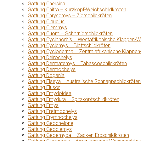
Gattung Chersina
Gattung Chitra – Kurzkopf-Weichschildkröten
Gattung Chrysemys – Zierschildkröten
Gattung Claudius
Gattung Clemmys
Gattung Cuora – Scharnierschildkröten
Gattung Cyclanorbis – Westafrikanische Klappen-W
Gattung Cyclemys – Blattschildkröten
Gattung Cycloderma – Zentralafrikanische Klappen
Gattung Deirochelys
Gattung Dermatemys – Tabascoschildkröten
Gattung Dermochelys
Gattung Dogania
Gattung Elseya – Australische Schnappschildkröten
Gattung Elusor
Gattung Emydoidea
Gattung Emydura – Spitzkopfschildkröten
Gattung Emys
Gattung Eretmochelys
Gattung Erymnochelys
Gattung Geochelone
Gattung Geoclemys
Gattung Geoemyda – Zacken-Erdschildkröten