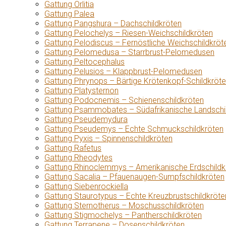
Gattung Orlitia
Gattung Palea
Gattung Pangshura – Dachschildkröten
Gattung Pelochelys – Riesen-Weichschildkröten
Gattung Pelodiscus – Fernöstliche Weichschildkröt
Gattung Pelomedusa – Starrbrust-Pelomedusen
Gattung Peltocephalus
Gattung Pelusios – Klappbrust-Pelomedusen
Gattung Phrynops – Bärtige Krötenkopf-Schildkröt
Gattung Platysternon
Gattung Podocnemis – Schienenschildkröten
Gattung Psammobates – Südafrikanische Landschi
Gattung Pseudemydura
Gattung Pseudemys – Echte Schmuckschildkröten
Gattung Pyxis – Spinnenschildkröten
Gattung Rafetus
Gattung Rheodytes
Gattung Rhinoclemmys – Amerikanische Erdschildk
Gattung Sacalia – Pfauenaugen-Sumpfschildkröten
Gattung Siebenrockiella
Gattung Staurotypus – Echte Kreuzbrustschildkröte
Gattung Sternotherus – Moschusschildkröten
Gattung Stigmochelys – Pantherschildkröten
Gattung Terrapene – Dosenschildkröten