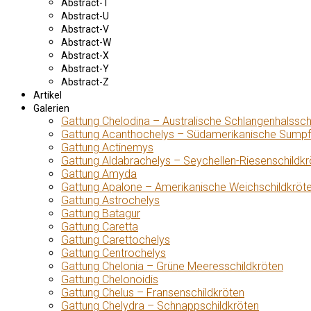
Abstract-T
Abstract-U
Abstract-V
Abstract-W
Abstract-X
Abstract-Y
Abstract-Z
Artikel
Galerien
Gattung Chelodina – Australische Schlangenhalssch
Gattung Acanthochelys – Südamerikanische Sumpf
Gattung Actinemys
Gattung Aldabrachelys – Seychellen-Riesenschildkr
Gattung Amyda
Gattung Apalone – Amerikanische Weichschildkröt
Gattung Astrochelys
Gattung Batagur
Gattung Caretta
Gattung Carettochelys
Gattung Centrochelys
Gattung Chelonia – Grüne Meeresschildkröten
Gattung Chelonoidis
Gattung Chelus – Fransenschildkröten
Gattung Chelydra – Schnappschildkröten