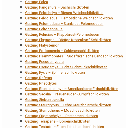
Gattung Palea
Gattung Pangshura – Dachschildkröten
Gattung Pelochelys – Riesen-Weichschildkröten
Gattung Pelodiscus – Fernöstliche Weichschildkröten
Gattung Pelomedusa – Starrbrust-Pelomedusen
Gattung Peltocephalus
Gattung Pelusios – Klappbrust-Pelomedusen
Gattung Phrynops – Bärtige Krötenkopf-Schildkröten
Gattung Platysternon
Gattung Podocnemis – Schienenschildkröten
Gattung Psammobates – Südafrikanische Landschildkröten
Gattung Pseudemydura
Gattung Pseudemys – Echte Schmuckschildkröten
Gattung Pyxis – Spinnenschildkröten
Gattung Rafetus
Gattung Rheodytes
Gattung Rhinoclemmys – Amerikanische Erdschildkröten
Gattung Sacalia – Pfauenaugen-Sumpfschildkröten
Gattung Siebenrockiella
Gattung Staurotypus – Echte Kreuzbrustschildkröten
Gattung Sternotherus – Moschusschildkröten
Gattung Stigmochelys – Pantherschildkröten
Gattung Terrapene – Dosenschildkröten
Gattung Testudo – Eigentliche Landschildkröten