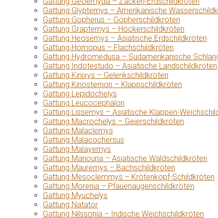
Gattung Geoemyda – Zacken-Erdschildkröten
Gattung Glyptemys – Amerikanische Wasserschildk
Gattung Gopherus – Gopherschildkröten
Gattung Graptemys – Höckerschildkröten
Gattung Heosemys – Asiatische Erdschildkröten
Gattung Homopus – Flachschildkröten
Gattung Hydromedusa – Südamerikanische Schlang
Gattung Indotestudo – Asiatische Landschildkröten
Gattung Kinixys – Gelenkschildkröten
Gattung Kinosternon – Klappschildkröten
Gattung Lepidochelys
Gattung Leucocephalon
Gattung Lissemys – Asiatische Klappen-Weichschil
Gattung Macrochelys – Geierschildkröten
Gattung Malaclemys
Gattung Malacochersus
Gattung Malayemys
Gattung Manouria – Asiatische Waldschildkröten
Gattung Mauremys – Bachschildkröten
Gattung Mesoclemmys – Krötenkopf-Schildkröten
Gattung Morenia – Pfauenaugenschildkröten
Gattung Myuchelys
Gattung Natator
Gattung Nilssonia – Indische Weichschildkröten