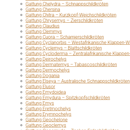
Gattung Chelydra – Schnappschildkröten
Gattung Chersina
Gattung Chitra – Kurzkopf-Weichschildkröten
Gattung Chrysemys – Zierschildkröten
Gattung Claudius
Gattung Clemmys
Gattung Cuora – Scharnierschildkröten
Gattung Cyclanorbis – Westafrikanische Klappen-W
Gattung Cyclemys – Blattschildkröten
Gattung Cycloderma – Zentralafrikanische Klappen
Gattung Deirochelys
Gattung Dermatemys – Tabascoschildkröten
Gattung Dermochelys
Gattung Dogania
Gattung Elseya – Australische Schnappschildkröten
Gattung Elusor
Gattung Emydoidea
Gattung Emydura – Spitzkopfschildkröten
Gattung Emys
Gattung Eretmochelys
Gattung Erymnochelys
Gattung Geochelone
Gattung Geoclemys