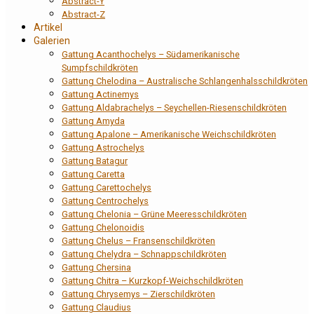
Abstract-Y
Abstract-Z
Artikel
Galerien
Gattung Acanthochelys – Südamerikanische
Sumpfschildkröten
Gattung Chelodina – Australische Schlangenhalsschildkröten
Gattung Actinemys
Gattung Aldabrachelys – Seychellen-Riesenschildkröten
Gattung Amyda
Gattung Apalone – Amerikanische Weichschildkröten
Gattung Astrochelys
Gattung Batagur
Gattung Caretta
Gattung Carettochelys
Gattung Centrochelys
Gattung Chelonia – Grüne Meeresschildkröten
Gattung Chelonoidis
Gattung Chelus – Fransenschildkröten
Gattung Chelydra – Schnappschildkröten
Gattung Chersina
Gattung Chitra – Kurzkopf-Weichschildkröten
Gattung Chrysemys – Zierschildkröten
Gattung Claudius