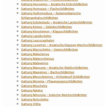
Gattung Heosemys – Asiatische Erdschildkröten
Gattung Homopus – Flachschildkröten
Gattung Hydromedusa – Südamerikanische
Schlangenhalsschildkröten
Gattung Indotestudo – Asiatische Landschildkröten
Gattung Kinixys – Gelenkschildkröten
Gattung Kinosternon – Klappschildkröten
Gattung Lepidochelys
Gattung Leucocephalon
Gattung Lissemys – Asiatische Klappen-Weichschildkröten
Gattung Macrochelys – Geierschildkröten
Gattung Malaclemys
Gattung Malacochersus
Gattung Malayemys
Gattung Manouria – Asiatische Waldschildkröten
Gattung Mauremys – Bachschildkröten
Gattung Mesoclemmys – Krötenkopf-Schildkröten
Gattung Morenia – Pfauenaugenschildkröten
Gattung Myuchelys
Gattung Natator
Gattung Nilssonia – Indische Weichschildkröten
Gattung Notochelys
Gattung Orlitia