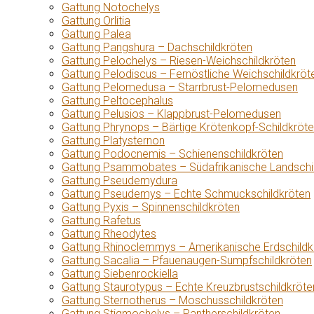
Gattung Notochelys
Gattung Orlitia
Gattung Palea
Gattung Pangshura – Dachschildkröten
Gattung Pelochelys – Riesen-Weichschildkröten
Gattung Pelodiscus – Fernöstliche Weichschildkröt
Gattung Pelomedusa – Starrbrust-Pelomedusen
Gattung Peltocephalus
Gattung Pelusios – Klappbrust-Pelomedusen
Gattung Phrynops – Bärtige Krötenkopf-Schildkröt
Gattung Platysternon
Gattung Podocnemis – Schienenschildkröten
Gattung Psammobates – Südafrikanische Landschi
Gattung Pseudemydura
Gattung Pseudemys – Echte Schmuckschildkröten
Gattung Pyxis – Spinnenschildkröten
Gattung Rafetus
Gattung Rheodytes
Gattung Rhinoclemmys – Amerikanische Erdschildk
Gattung Sacalia – Pfauenaugen-Sumpfschildkröten
Gattung Siebenrockiella
Gattung Staurotypus – Echte Kreuzbrustschildkröte
Gattung Sternotherus – Moschusschildkröten
Gattung Stigmochelys – Pantherschildkröten