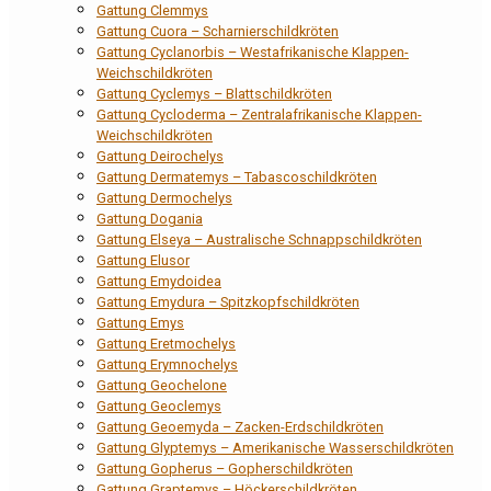
Gattung Clemmys
Gattung Cuora – Scharnierschildkröten
Gattung Cyclanorbis – Westafrikanische Klappen-
Weichschildkröten
Gattung Cyclemys – Blattschildkröten
Gattung Cycloderma – Zentralafrikanische Klappen-
Weichschildkröten
Gattung Deirochelys
Gattung Dermatemys – Tabascoschildkröten
Gattung Dermochelys
Gattung Dogania
Gattung Elseya – Australische Schnappschildkröten
Gattung Elusor
Gattung Emydoidea
Gattung Emydura – Spitzkopfschildkröten
Gattung Emys
Gattung Eretmochelys
Gattung Erymnochelys
Gattung Geochelone
Gattung Geoclemys
Gattung Geoemyda – Zacken-Erdschildkröten
Gattung Glyptemys – Amerikanische Wasserschildkröten
Gattung Gopherus – Gopherschildkröten
Gattung Graptemys – Höckerschildkröten