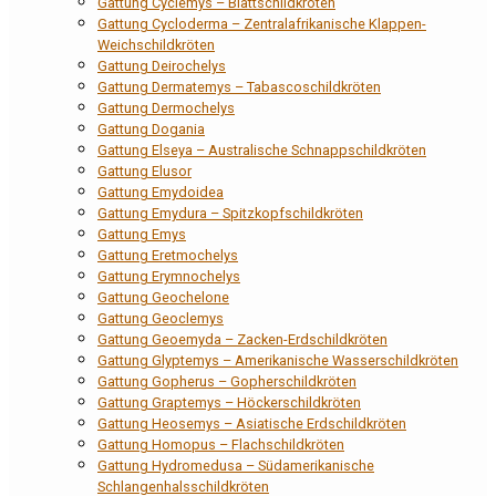
Gattung Cyclemys – Blattschildkröten
Gattung Cycloderma – Zentralafrikanische Klappen-
Weichschildkröten
Gattung Deirochelys
Gattung Dermatemys – Tabascoschildkröten
Gattung Dermochelys
Gattung Dogania
Gattung Elseya – Australische Schnappschildkröten
Gattung Elusor
Gattung Emydoidea
Gattung Emydura – Spitzkopfschildkröten
Gattung Emys
Gattung Eretmochelys
Gattung Erymnochelys
Gattung Geochelone
Gattung Geoclemys
Gattung Geoemyda – Zacken-Erdschildkröten
Gattung Glyptemys – Amerikanische Wasserschildkröten
Gattung Gopherus – Gopherschildkröten
Gattung Graptemys – Höckerschildkröten
Gattung Heosemys – Asiatische Erdschildkröten
Gattung Homopus – Flachschildkröten
Gattung Hydromedusa – Südamerikanische
Schlangenhalsschildkröten