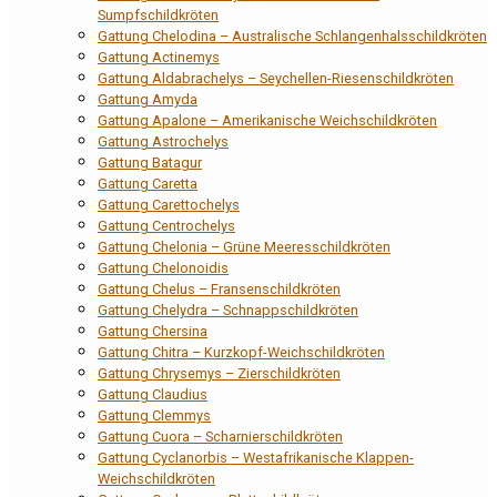
Sumpfschildkröten
Gattung Chelodina – Australische Schlangenhalsschildkröten
Gattung Actinemys
Gattung Aldabrachelys – Seychellen-Riesenschildkröten
Gattung Amyda
Gattung Apalone – Amerikanische Weichschildkröten
Gattung Astrochelys
Gattung Batagur
Gattung Caretta
Gattung Carettochelys
Gattung Centrochelys
Gattung Chelonia – Grüne Meeresschildkröten
Gattung Chelonoidis
Gattung Chelus – Fransenschildkröten
Gattung Chelydra – Schnappschildkröten
Gattung Chersina
Gattung Chitra – Kurzkopf-Weichschildkröten
Gattung Chrysemys – Zierschildkröten
Gattung Claudius
Gattung Clemmys
Gattung Cuora – Scharnierschildkröten
Gattung Cyclanorbis – Westafrikanische Klappen-
Weichschildkröten