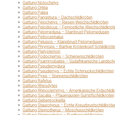
Gattung Notochelys
Gattung Orlitia
Gattung Palea
Gattung Pangshura – Dachschildkröten
Gattung Pelochelys – Riesen-Weichschildkröten
Gattung Pelodiscus – Fernöstliche Weichschildkröt
Gattung Pelomedusa – Starrbrust-Pelomedusen
Gattung Peltocephalus
Gattung Pelusios – Klappbrust-Pelomedusen
Gattung Phrynops – Bärtige Krötenkopf-Schildkröt
Gattung Platysternon
Gattung Podocnemis – Schienenschildkröten
Gattung Psammobates – Südafrikanische Landschi
Gattung Pseudemydura
Gattung Pseudemys – Echte Schmuckschildkröten
Gattung Pyxis – Spinnenschildkröten
Gattung Rafetus
Gattung Rheodytes
Gattung Rhinoclemmys – Amerikanische Erdschildk
Gattung Sacalia – Pfauenaugen-Sumpfschildkröten
Gattung Siebenrockiella
Gattung Staurotypus – Echte Kreuzbrustschildkröte
Gattung Sternotherus – Moschusschildkröten
Gattung Stigmochelys – Pantherschildkröten