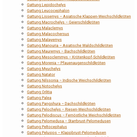
Gattung Lepidochelys
Gattung Leucocephalon
Gattung Lissemys – Asiatische Klappen-Weichschildkröten
Gattung Macrochelys – Geierschildkröten
Gattung Malaclemys
Gattung Malacochersus
Gattung Malayemys
Gattung Manouria – Asiatische Waldschildkröten
Gattung Mauremys – Bachschildkröten
Gattung Mesoclemmys – Krötenkopf-Schildkröten
Gattung Morenia – Pfauenaugenschildkröten
Gattung Myuchelys
Gattung Natator
Gattung Nilssonia – Indische Weichschildkröten
Gattung Notochelys
Gattung Orlitia
Gattung Palea
Gattung Pangshura – Dachschildkröten
Gattung Pelochelys – Riesen-Weichschildkröten
Gattung Pelodiscus – Fernöstliche Weichschildkröten
Gattung Pelomedusa – Starrbrust-Pelomedusen
Gattung Peltocephalus
Gattung Pelusios – Klappbrust-Pelomedusen