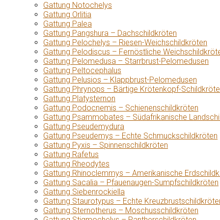
Gattung Notochelys
Gattung Orlitia
Gattung Palea
Gattung Pangshura – Dachschildkröten
Gattung Pelochelys – Riesen-Weichschildkröten
Gattung Pelodiscus – Fernöstliche Weichschildkröt
Gattung Pelomedusa – Starrbrust-Pelomedusen
Gattung Peltocephalus
Gattung Pelusios – Klappbrust-Pelomedusen
Gattung Phrynops – Bärtige Krötenkopf-Schildkröt
Gattung Platysternon
Gattung Podocnemis – Schienenschildkröten
Gattung Psammobates – Südafrikanische Landschi
Gattung Pseudemydura
Gattung Pseudemys – Echte Schmuckschildkröten
Gattung Pyxis – Spinnenschildkröten
Gattung Rafetus
Gattung Rheodytes
Gattung Rhinoclemmys – Amerikanische Erdschildk
Gattung Sacalia – Pfauenaugen-Sumpfschildkröten
Gattung Siebenrockiella
Gattung Staurotypus – Echte Kreuzbrustschildkröte
Gattung Sternotherus – Moschusschildkröten
Gattung Stigmochelys – Pantherschildkröten