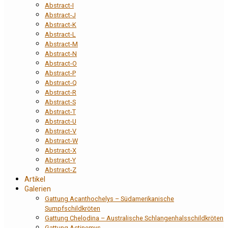
Abstract-I
Abstract-J
Abstract-K
Abstract-L
Abstract-M
Abstract-N
Abstract-O
Abstract-P
Abstract-Q
Abstract-R
Abstract-S
Abstract-T
Abstract-U
Abstract-V
Abstract-W
Abstract-X
Abstract-Y
Abstract-Z
Artikel
Galerien
Gattung Acanthochelys – Südamerikanische
Sumpfschildkröten
Gattung Chelodina – Australische Schlangenhalsschildkröten
Gattung Actinemys