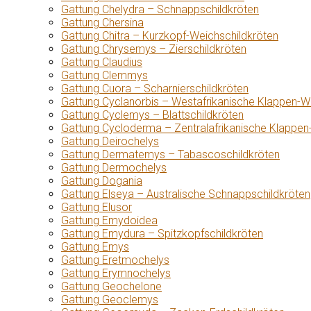
Gattung Chelydra – Schnappschildkröten
Gattung Chersina
Gattung Chitra – Kurzkopf-Weichschildkröten
Gattung Chrysemys – Zierschildkröten
Gattung Claudius
Gattung Clemmys
Gattung Cuora – Scharnierschildkröten
Gattung Cyclanorbis – Westafrikanische Klappen-W
Gattung Cyclemys – Blattschildkröten
Gattung Cycloderma – Zentralafrikanische Klappen
Gattung Deirochelys
Gattung Dermatemys – Tabascoschildkröten
Gattung Dermochelys
Gattung Dogania
Gattung Elseya – Australische Schnappschildkröten
Gattung Elusor
Gattung Emydoidea
Gattung Emydura – Spitzkopfschildkröten
Gattung Emys
Gattung Eretmochelys
Gattung Erymnochelys
Gattung Geochelone
Gattung Geoclemys