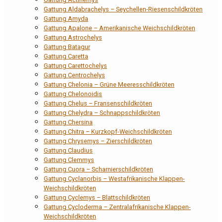
Gattung Aldabrachelys – Seychellen-Riesenschildkröten
Gattung Amyda
Gattung Apalone – Amerikanische Weichschildkröten
Gattung Astrochelys
Gattung Batagur
Gattung Caretta
Gattung Carettochelys
Gattung Centrochelys
Gattung Chelonia – Grüne Meeresschildkröten
Gattung Chelonoidis
Gattung Chelus – Fransenschildkröten
Gattung Chelydra – Schnappschildkröten
Gattung Chersina
Gattung Chitra – Kurzkopf-Weichschildkröten
Gattung Chrysemys – Zierschildkröten
Gattung Claudius
Gattung Clemmys
Gattung Cuora – Scharnierschildkröten
Gattung Cyclanorbis – Westafrikanische Klappen-
Weichschildkröten
Gattung Cyclemys – Blattschildkröten
Gattung Cycloderma – Zentralafrikanische Klappen-
Weichschildkröten