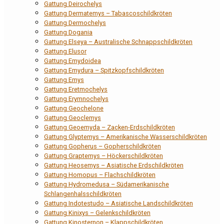
Gattung Deirochelys
Gattung Dermatemys – Tabascoschildkröten
Gattung Dermochelys
Gattung Dogania
Gattung Elseya – Australische Schnappschildkröten
Gattung Elusor
Gattung Emydoidea
Gattung Emydura – Spitzkopfschildkröten
Gattung Emys
Gattung Eretmochelys
Gattung Erymnochelys
Gattung Geochelone
Gattung Geoclemys
Gattung Geoemyda – Zacken-Erdschildkröten
Gattung Glyptemys – Amerikanische Wasserschildkröten
Gattung Gopherus – Gopherschildkröten
Gattung Graptemys – Höckerschildkröten
Gattung Heosemys – Asiatische Erdschildkröten
Gattung Homopus – Flachschildkröten
Gattung Hydromedusa – Südamerikanische
Schlangenhalsschildkröten
Gattung Indotestudo – Asiatische Landschildkröten
Gattung Kinixys – Gelenkschildkröten
Gattung Kinosternon – Klappschildkröten