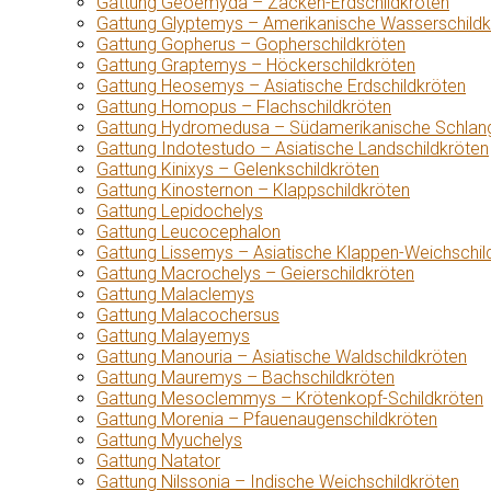
Gattung Geoemyda – Zacken-Erdschildkröten
Gattung Glyptemys – Amerikanische Wasserschildk
Gattung Gopherus – Gopherschildkröten
Gattung Graptemys – Höckerschildkröten
Gattung Heosemys – Asiatische Erdschildkröten
Gattung Homopus – Flachschildkröten
Gattung Hydromedusa – Südamerikanische Schlang
Gattung Indotestudo – Asiatische Landschildkröten
Gattung Kinixys – Gelenkschildkröten
Gattung Kinosternon – Klappschildkröten
Gattung Lepidochelys
Gattung Leucocephalon
Gattung Lissemys – Asiatische Klappen-Weichschil
Gattung Macrochelys – Geierschildkröten
Gattung Malaclemys
Gattung Malacochersus
Gattung Malayemys
Gattung Manouria – Asiatische Waldschildkröten
Gattung Mauremys – Bachschildkröten
Gattung Mesoclemmys – Krötenkopf-Schildkröten
Gattung Morenia – Pfauenaugenschildkröten
Gattung Myuchelys
Gattung Natator
Gattung Nilssonia – Indische Weichschildkröten