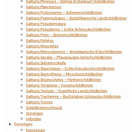
Gattung Phrynops – Bärtige Krötenkopf-Schildkröten
Gattung Platysternon
Gattung Podocnemis – Schienenschildkröten
Gattung Psammobates – Südafrikanische Landschildkröten
Gattung Pseudemydura
Gattung Pseudemys – Echte Schmuckschildkröten
Gattung Pyxis – Spinnenschildkröten
Gattung Rafetus
Gattung Rheodytes
Gattung Rhinoclemmys – Amerikanische Erdschildkröten
Gattung Sacalia – Pfauenaugen-Sumpfschildkröten
Gattung Siebenrockiella
Gattung Staurotypus – Echte Kreuzbrustschildkröten
Gattung Sternotherus – Moschusschildkröten
Gattung Stigmochelys – Pantherschildkröten
Gattung Terrapene – Dosenschildkröten
Gattung Testudo – Eigentliche Landschildkröten
Gattung Trachemys – Buchstaben-Schmuckschildkröten
Gattung Trionyx
Schildkrötenschmuck
Sonstiges
Hybriden
Sonstiges
Impressum