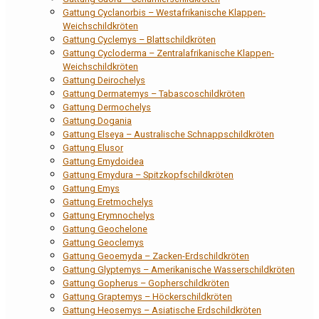
Gattung Cyclanorbis – Westafrikanische Klappen-
Weichschildkröten
Gattung Cyclemys – Blattschildkröten
Gattung Cycloderma – Zentralafrikanische Klappen-
Weichschildkröten
Gattung Deirochelys
Gattung Dermatemys – Tabascoschildkröten
Gattung Dermochelys
Gattung Dogania
Gattung Elseya – Australische Schnappschildkröten
Gattung Elusor
Gattung Emydoidea
Gattung Emydura – Spitzkopfschildkröten
Gattung Emys
Gattung Eretmochelys
Gattung Erymnochelys
Gattung Geochelone
Gattung Geoclemys
Gattung Geoemyda – Zacken-Erdschildkröten
Gattung Glyptemys – Amerikanische Wasserschildkröten
Gattung Gopherus – Gopherschildkröten
Gattung Graptemys – Höckerschildkröten
Gattung Heosemys – Asiatische Erdschildkröten