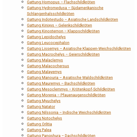
Gattung Homopus – Flachschildkröten
Gattung Hydromedusa – Südamerikanische
Schlangenhalsschildkröten
Gattung Indotestudo – Asiatische Landschildkröten
Gattung Kinixys – Gelenkschildkröten
Gattung Kinosternon – Klappschildkröten
Gattung Lepidochelys
Gattung Leucocephalon
Gattung Lissemys – Asiatische Klappen-Weichschildkröten
Gattung Macrochelys – Geierschildkröten
Gattung Malaclemys
Gattung Malacochersus
Gattung Malayemys
Gattung Manouria – Asiatische Waldschildkröten
Gattung Mauremys – Bachschildkröten
Gattung Mesoclemmys – Krötenkopf-Schildkröten
Gattung Morenia – Pfauenaugenschildkröten
Gattung Myuchelys
Gattung Natator
Gattung Nilssonia – Indische Weichschildkröten
Gattung Notochelys
Gattung Orlitia
Gattung Palea
Gattung Pangshura – Dachschildkröten