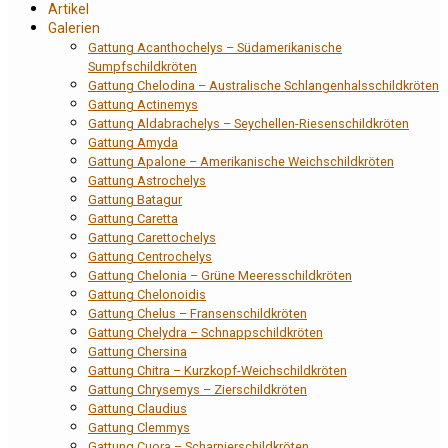
Artikel
Galerien
Gattung Acanthochelys – Südamerikanische
Sumpfschildkröten
Gattung Chelodina – Australische Schlangenhalsschildkröten
Gattung Actinemys
Gattung Aldabrachelys – Seychellen-Riesenschildkröten
Gattung Amyda
Gattung Apalone – Amerikanische Weichschildkröten
Gattung Astrochelys
Gattung Batagur
Gattung Caretta
Gattung Carettochelys
Gattung Centrochelys
Gattung Chelonia – Grüne Meeresschildkröten
Gattung Chelonoidis
Gattung Chelus – Fransenschildkröten
Gattung Chelydra – Schnappschildkröten
Gattung Chersina
Gattung Chitra – Kurzkopf-Weichschildkröten
Gattung Chrysemys – Zierschildkröten
Gattung Claudius
Gattung Clemmys
Gattung Cuora – Scharnierschildkröten