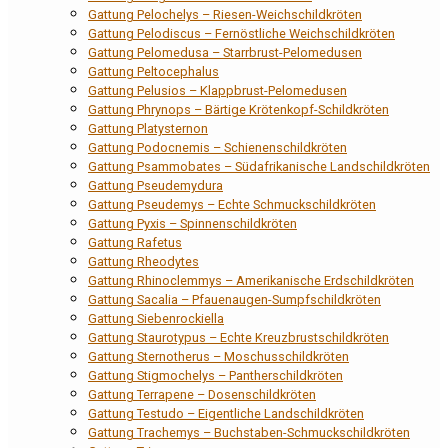
Gattung Pelochelys – Riesen-Weichschildkröten
Gattung Pelodiscus – Fernöstliche Weichschildkröten
Gattung Pelomedusa – Starrbrust-Pelomedusen
Gattung Peltocephalus
Gattung Pelusios – Klappbrust-Pelomedusen
Gattung Phrynops – Bärtige Krötenkopf-Schildkröten
Gattung Platysternon
Gattung Podocnemis – Schienenschildkröten
Gattung Psammobates – Südafrikanische Landschildkröten
Gattung Pseudemydura
Gattung Pseudemys – Echte Schmuckschildkröten
Gattung Pyxis – Spinnenschildkröten
Gattung Rafetus
Gattung Rheodytes
Gattung Rhinoclemmys – Amerikanische Erdschildkröten
Gattung Sacalia – Pfauenaugen-Sumpfschildkröten
Gattung Siebenrockiella
Gattung Staurotypus – Echte Kreuzbrustschildkröten
Gattung Sternotherus – Moschusschildkröten
Gattung Stigmochelys – Pantherschildkröten
Gattung Terrapene – Dosenschildkröten
Gattung Testudo – Eigentliche Landschildkröten
Gattung Trachemys – Buchstaben-Schmuckschildkröten