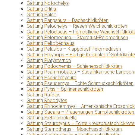
Gattung Notochelys
Gattung Orlitia
Gattung Palea
Gattung Pangshura – Dachschildkröten
Gattung Pelochelys – Riesen-Weichschildkröten
Gattung Pelodiscus – Fernöstliche Weichschildkröt
Gattung Pelomedusa – Starrbrust-Pelomedusen
Gattung Peltocephalus
Gattung Pelusios – Klappbrust-Pelomedusen
Gattung Phrynops – Bärtige Krötenkopf-Schildkröt
Gattung Platysternon
Gattung Podocnemis – Schienenschildkröten
Gattung Psammobates – Südafrikanische Landschi
Gattung Pseudemydura
Gattung Pseudemys – Echte Schmuckschildkröten
Gattung Pyxis – Spinnenschildkröten
Gattung Rafetus
Gattung Rheodytes
Gattung Rhinoclemmys – Amerikanische Erdschildk
Gattung Sacalia – Pfauenaugen-Sumpfschildkröten
Gattung Siebenrockiella
Gattung Staurotypus – Echte Kreuzbrustschildkröte
Gattung Sternotherus – Moschusschildkröten
Gattung Stigmochelys – Pantherschildkröten