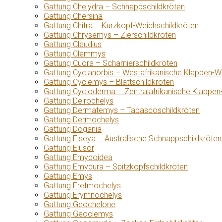
Gattung Chelydra – Schnappschildkröten
Gattung Chersina
Gattung Chitra – Kurzkopf-Weichschildkröten
Gattung Chrysemys – Zierschildkröten
Gattung Claudius
Gattung Clemmys
Gattung Cuora – Scharnierschildkröten
Gattung Cyclanorbis – Westafrikanische Klappen-W
Gattung Cyclemys – Blattschildkröten
Gattung Cycloderma – Zentralafrikanische Klappen
Gattung Deirochelys
Gattung Dermatemys – Tabascoschildkröten
Gattung Dermochelys
Gattung Dogania
Gattung Elseya – Australische Schnappschildkröten
Gattung Elusor
Gattung Emydoidea
Gattung Emydura – Spitzkopfschildkröten
Gattung Emys
Gattung Eretmochelys
Gattung Erymnochelys
Gattung Geochelone
Gattung Geoclemys