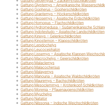
Gattung Geoemyda – Zacken-Erdschildkröten
Gattung Glyptemys – Amerikanische Wasserschildk
Gattung Gopherus – Gopherschildkröten
Gattung Graptemys – Höckerschildkröten
Gattung Heosemys – Asiatische Erdschildkröten
Gattung Homopus – Flachschildkröten
Gattung Hydromedusa – Südamerikanische Schlang
Gattung Indotestudo – Asiatische Landschildkröten
Gattung Kinixys – Gelenkschildkröten
Gattung Kinosternon – Klappschildkröten
Gattung Lepidochelys
Gattung Leucocephalon
Gattung Lissemys – Asiatische Klappen-Weichschil
Gattung Macrochelys – Geierschildkröten
Gattung Malaclemys
Gattung Malacochersus
Gattung Malayemys
Gattung Manouria – Asiatische Waldschildkröten
Gattung Mauremys – Bachschildkröten
Gattung Mesoclemmys – Krötenkopf-Schildkröten
Gattung Morenia – Pfauenaugenschildkröten
Gattung Myuchelys
Gattung Natator
Gattung Nilssonia – Indische Weichschildkröten