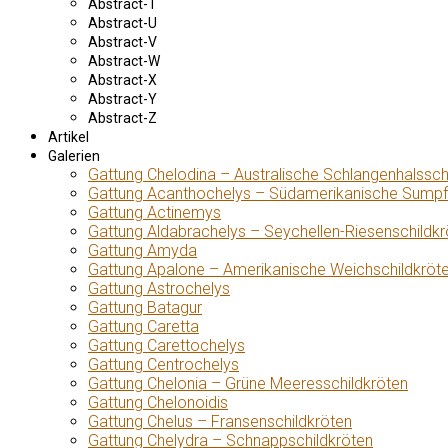
Abstract-T
Abstract-U
Abstract-V
Abstract-W
Abstract-X
Abstract-Y
Abstract-Z
Artikel
Galerien
Gattung Chelodina – Australische Schlangenhalssch
Gattung Acanthochelys – Südamerikanische Sumpf
Gattung Actinemys
Gattung Aldabrachelys – Seychellen-Riesenschildkr
Gattung Amyda
Gattung Apalone – Amerikanische Weichschildkröt
Gattung Astrochelys
Gattung Batagur
Gattung Caretta
Gattung Carettochelys
Gattung Centrochelys
Gattung Chelonia – Grüne Meeresschildkröten
Gattung Chelonoidis
Gattung Chelus – Fransenschildkröten
Gattung Chelydra – Schnappschildkröten