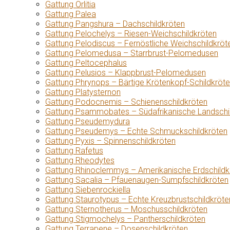
Gattung Orlitia
Gattung Palea
Gattung Pangshura – Dachschildkröten
Gattung Pelochelys – Riesen-Weichschildkröten
Gattung Pelodiscus – Fernöstliche Weichschildkröt
Gattung Pelomedusa – Starrbrust-Pelomedusen
Gattung Peltocephalus
Gattung Pelusios – Klappbrust-Pelomedusen
Gattung Phrynops – Bärtige Krötenkopf-Schildkröt
Gattung Platysternon
Gattung Podocnemis – Schienenschildkröten
Gattung Psammobates – Südafrikanische Landschi
Gattung Pseudemydura
Gattung Pseudemys – Echte Schmuckschildkröten
Gattung Pyxis – Spinnenschildkröten
Gattung Rafetus
Gattung Rheodytes
Gattung Rhinoclemmys – Amerikanische Erdschildk
Gattung Sacalia – Pfauenaugen-Sumpfschildkröten
Gattung Siebenrockiella
Gattung Staurotypus – Echte Kreuzbrustschildkröte
Gattung Sternotherus – Moschusschildkröten
Gattung Stigmochelys – Pantherschildkröten
Gattung Terrapene – Dosenschildkröten