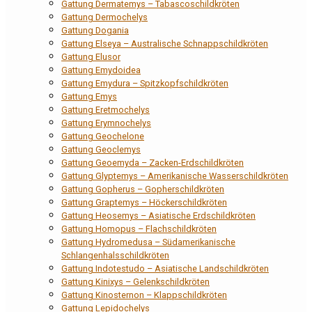
Gattung Dermatemys – Tabascoschildkröten
Gattung Dermochelys
Gattung Dogania
Gattung Elseya – Australische Schnappschildkröten
Gattung Elusor
Gattung Emydoidea
Gattung Emydura – Spitzkopfschildkröten
Gattung Emys
Gattung Eretmochelys
Gattung Erymnochelys
Gattung Geochelone
Gattung Geoclemys
Gattung Geoemyda – Zacken-Erdschildkröten
Gattung Glyptemys – Amerikanische Wasserschildkröten
Gattung Gopherus – Gopherschildkröten
Gattung Graptemys – Höckerschildkröten
Gattung Heosemys – Asiatische Erdschildkröten
Gattung Homopus – Flachschildkröten
Gattung Hydromedusa – Südamerikanische
Schlangenhalsschildkröten
Gattung Indotestudo – Asiatische Landschildkröten
Gattung Kinixys – Gelenkschildkröten
Gattung Kinosternon – Klappschildkröten
Gattung Lepidochelys