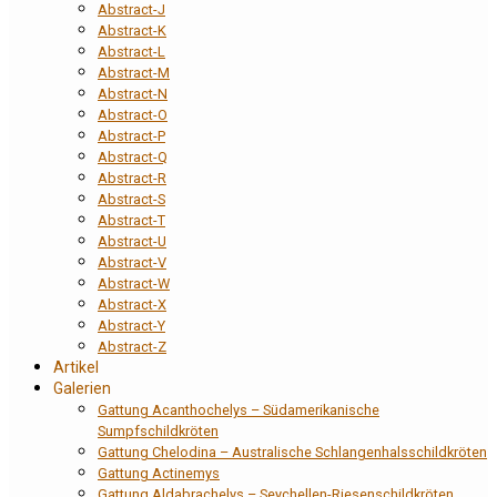
Abstract-J
Abstract-K
Abstract-L
Abstract-M
Abstract-N
Abstract-O
Abstract-P
Abstract-Q
Abstract-R
Abstract-S
Abstract-T
Abstract-U
Abstract-V
Abstract-W
Abstract-X
Abstract-Y
Abstract-Z
Artikel
Galerien
Gattung Acanthochelys – Südamerikanische
Sumpfschildkröten
Gattung Chelodina – Australische Schlangenhalsschildkröten
Gattung Actinemys
Gattung Aldabrachelys – Seychellen-Riesenschildkröten