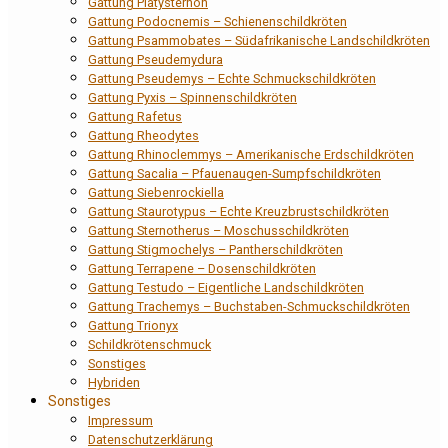
Gattung Platysternon
Gattung Podocnemis – Schienenschildkröten
Gattung Psammobates – Südafrikanische Landschildkröten
Gattung Pseudemydura
Gattung Pseudemys – Echte Schmuckschildkröten
Gattung Pyxis – Spinnenschildkröten
Gattung Rafetus
Gattung Rheodytes
Gattung Rhinoclemmys – Amerikanische Erdschildkröten
Gattung Sacalia – Pfauenaugen-Sumpfschildkröten
Gattung Siebenrockiella
Gattung Staurotypus – Echte Kreuzbrustschildkröten
Gattung Sternotherus – Moschusschildkröten
Gattung Stigmochelys – Pantherschildkröten
Gattung Terrapene – Dosenschildkröten
Gattung Testudo – Eigentliche Landschildkröten
Gattung Trachemys – Buchstaben-Schmuckschildkröten
Gattung Trionyx
Schildkrötenschmuck
Sonstiges
Hybriden
Sonstiges
Impressum
Datenschutzerklärung