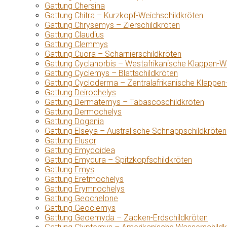
Gattung Chersina
Gattung Chitra – Kurzkopf-Weichschildkröten
Gattung Chrysemys – Zierschildkröten
Gattung Claudius
Gattung Clemmys
Gattung Cuora – Scharnierschildkröten
Gattung Cyclanorbis – Westafrikanische Klappen-W
Gattung Cyclemys – Blattschildkröten
Gattung Cycloderma – Zentralafrikanische Klappen
Gattung Deirochelys
Gattung Dermatemys – Tabascoschildkröten
Gattung Dermochelys
Gattung Dogania
Gattung Elseya – Australische Schnappschildkröten
Gattung Elusor
Gattung Emydoidea
Gattung Emydura – Spitzkopfschildkröten
Gattung Emys
Gattung Eretmochelys
Gattung Erymnochelys
Gattung Geochelone
Gattung Geoclemys
Gattung Geoemyda – Zacken-Erdschildkröten