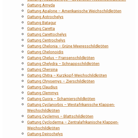
Gattung Amyda
Gattung Apalone – Amerikanische Weichschildkröten
Gattung Astrochelys
Gattung Batagur
Gattung Caretta
Gattung Carettochelys
Gattung Centrochelys
Gattung Chelonia – Grüne Meeresschildkröten
Gattung Chelonoidis
Gattung Chelus – Fransenschildkröten
Gattung Chelydra – Schnappschildkröten
Gattung Chersina
Gattung Chitra – Kurzkopf-Weichschildkröten
Gattung Chrysemys – Zierschildkröten
Gattung Claudius
Gattung Clemmys
Gattung Cuora – Scharnierschildkröten
Gattung Cyclanorbis – Westafrikanische Klappen-
Weichschildkröten
Gattung Cyclemys – Blattschildkröten
Gattung Cycloderma – Zentralafrikanische Klappen-
Weichschildkröten
Gattung Deirochelys