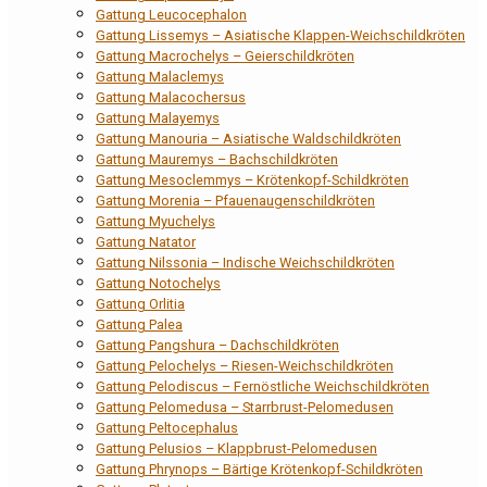
Gattung Leucocephalon
Gattung Lissemys – Asiatische Klappen-Weichschildkröten
Gattung Macrochelys – Geierschildkröten
Gattung Malaclemys
Gattung Malacochersus
Gattung Malayemys
Gattung Manouria – Asiatische Waldschildkröten
Gattung Mauremys – Bachschildkröten
Gattung Mesoclemmys – Krötenkopf-Schildkröten
Gattung Morenia – Pfauenaugenschildkröten
Gattung Myuchelys
Gattung Natator
Gattung Nilssonia – Indische Weichschildkröten
Gattung Notochelys
Gattung Orlitia
Gattung Palea
Gattung Pangshura – Dachschildkröten
Gattung Pelochelys – Riesen-Weichschildkröten
Gattung Pelodiscus – Fernöstliche Weichschildkröten
Gattung Pelomedusa – Starrbrust-Pelomedusen
Gattung Peltocephalus
Gattung Pelusios – Klappbrust-Pelomedusen
Gattung Phrynops – Bärtige Krötenkopf-Schildkröten