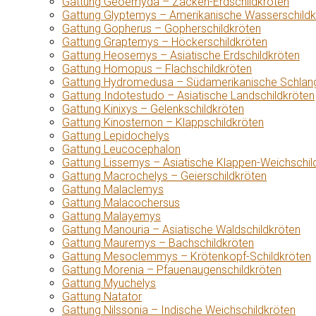
Gattung Geoemyda – Zacken-Erdschildkröten
Gattung Glyptemys – Amerikanische Wasserschildk
Gattung Gopherus – Gopherschildkröten
Gattung Graptemys – Höckerschildkröten
Gattung Heosemys – Asiatische Erdschildkröten
Gattung Homopus – Flachschildkröten
Gattung Hydromedusa – Südamerikanische Schlang
Gattung Indotestudo – Asiatische Landschildkröten
Gattung Kinixys – Gelenkschildkröten
Gattung Kinosternon – Klappschildkröten
Gattung Lepidochelys
Gattung Leucocephalon
Gattung Lissemys – Asiatische Klappen-Weichschil
Gattung Macrochelys – Geierschildkröten
Gattung Malaclemys
Gattung Malacochersus
Gattung Malayemys
Gattung Manouria – Asiatische Waldschildkröten
Gattung Mauremys – Bachschildkröten
Gattung Mesoclemmys – Krötenkopf-Schildkröten
Gattung Morenia – Pfauenaugenschildkröten
Gattung Myuchelys
Gattung Natator
Gattung Nilssonia – Indische Weichschildkröten