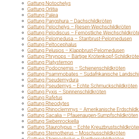
Gattung Notochelys
Gattung Orlitia
Gattung Palea
Gattung Pangshura – Dachschildkröten
Gattung Pelochelys – Riesen-Weichschildkröten
Gattung Pelodiscus – Fernöstliche Weichschildkröt
Gattung Pelomedusa – Starrbrust-Pelomedusen
Gattung Peltocephalus
Gattung Pelusios – Klappbrust-Pelomedusen
Gattung Phrynops – Bärtige Krötenkopf-Schildkröt
Gattung Platysternon
Gattung Podocnemis – Schienenschildkröten
Gattung Psammobates – Südafrikanische Landschi
Gattung Pseudemydura
Gattung Pseudemys – Echte Schmuckschildkröten
Gattung Pyxis – Spinnenschildkröten
Gattung Rafetus
Gattung Rheodytes
Gattung Rhinoclemmys – Amerikanische Erdschildk
Gattung Sacalia – Pfauenaugen-Sumpfschildkröten
Gattung Siebenrockiella
Gattung Staurotypus – Echte Kreuzbrustschildkröte
Gattung Sternotherus – Moschusschildkröten
Gattung Stigmochelys – Pantherschildkröten