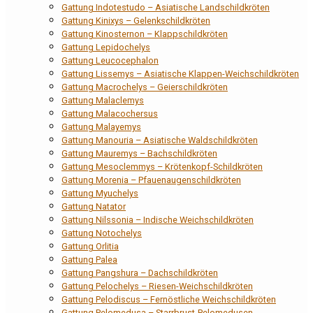
Gattung Indotestudo – Asiatische Landschildkröten
Gattung Kinixys – Gelenkschildkröten
Gattung Kinosternon – Klappschildkröten
Gattung Lepidochelys
Gattung Leucocephalon
Gattung Lissemys – Asiatische Klappen-Weichschildkröten
Gattung Macrochelys – Geierschildkröten
Gattung Malaclemys
Gattung Malacochersus
Gattung Malayemys
Gattung Manouria – Asiatische Waldschildkröten
Gattung Mauremys – Bachschildkröten
Gattung Mesoclemmys – Krötenkopf-Schildkröten
Gattung Morenia – Pfauenaugenschildkröten
Gattung Myuchelys
Gattung Natator
Gattung Nilssonia – Indische Weichschildkröten
Gattung Notochelys
Gattung Orlitia
Gattung Palea
Gattung Pangshura – Dachschildkröten
Gattung Pelochelys – Riesen-Weichschildkröten
Gattung Pelodiscus – Fernöstliche Weichschildkröten
Gattung Pelomedusa – Starrbrust-Pelomedusen