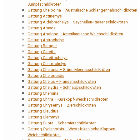
Sumpfschildkröten
Gattung Chelodina – Australische Schlangenhalsschildkröten
Gattung Actinemys
Gattung Aldabrachelys – Seychellen-Riesenschildkröten
Gattung Amyda
Gattung Apalone – Amerikanische Weichschildkröten
Gattung Astrochelys
Gattung Batagur
Gattung Caretta
Gattung Carettochelys
Gattung Centrochelys
Gattung Chelonia – Grüne Meeresschildkröten
Gattung Chelonoidis
Gattung Chelus – Fransenschildkröten
Gattung Chelydra – Schnappschildkröten
Gattung Chersina
Gattung Chitra – Kurzkopf-Weichschildkröten
Gattung Chrysemys – Zierschildkröten
Gattung Claudius
Gattung Clemmys
Gattung Cuora – Scharnierschildkröten
Gattung Cyclanorbis – Westafrikanische Klappen-
Weichschildkröten