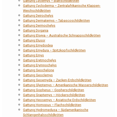
Gattung Cyclemys – Blattschildkröten
Gattung Cycloderma – Zentralafrikanische Klappen-
Weichschildkröten
Gattung Deirochelys
Gattung Dermatemys – Tabascoschildkröten
Gattung Dermochelys
Gattung Dogania
Gattung Elseya – Australische Schnappschildkröten
Gattung Elusor
Gattung Emydoidea
Gattung Emydura – Spitzkopfschildkröten
Gattung Emys
Gattung Eretmochelys
Gattung Erymnochelys
Gattung Geochelone
Gattung Geoclemys
Gattung Geoemyda – Zacken-Erdschildkröten
Gattung Glyptemys – Amerikanische Wasserschildkröten
Gattung Gopherus – Gopherschildkröten
Gattung Graptemys – Höckerschildkröten
Gattung Heosemys – Asiatische Erdschildkröten
Gattung Homopus – Flachschildkröten
Gattung Hydromedusa – Südamerikanische
Schlangenhalsschildkröten