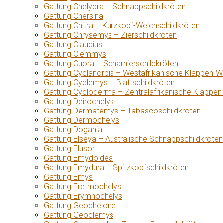
Gattung Chelydra – Schnappschildkröten
Gattung Chersina
Gattung Chitra – Kurzkopf-Weichschildkröten
Gattung Chrysemys – Zierschildkröten
Gattung Claudius
Gattung Clemmys
Gattung Cuora – Scharnierschildkröten
Gattung Cyclanorbis – Westafrikanische Klappen-W
Gattung Cyclemys – Blattschildkröten
Gattung Cycloderma – Zentralafrikanische Klappen
Gattung Deirochelys
Gattung Dermatemys – Tabascoschildkröten
Gattung Dermochelys
Gattung Dogania
Gattung Elseya – Australische Schnappschildkröten
Gattung Elusor
Gattung Emydoidea
Gattung Emydura – Spitzkopfschildkröten
Gattung Emys
Gattung Eretmochelys
Gattung Erymnochelys
Gattung Geochelone
Gattung Geoclemys