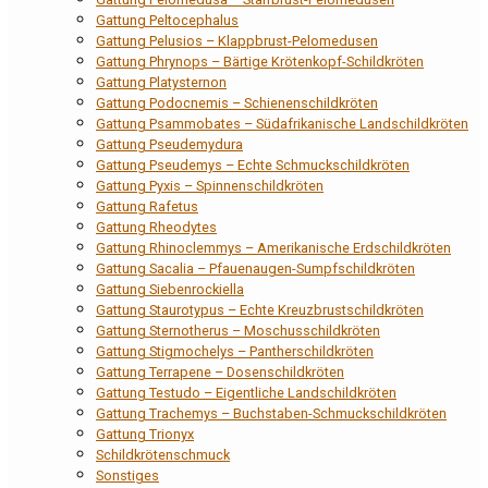
Gattung Peltocephalus
Gattung Pelusios – Klappbrust-Pelomedusen
Gattung Phrynops – Bärtige Krötenkopf-Schildkröten
Gattung Platysternon
Gattung Podocnemis – Schienenschildkröten
Gattung Psammobates – Südafrikanische Landschildkröten
Gattung Pseudemydura
Gattung Pseudemys – Echte Schmuckschildkröten
Gattung Pyxis – Spinnenschildkröten
Gattung Rafetus
Gattung Rheodytes
Gattung Rhinoclemmys – Amerikanische Erdschildkröten
Gattung Sacalia – Pfauenaugen-Sumpfschildkröten
Gattung Siebenrockiella
Gattung Staurotypus – Echte Kreuzbrustschildkröten
Gattung Sternotherus – Moschusschildkröten
Gattung Stigmochelys – Pantherschildkröten
Gattung Terrapene – Dosenschildkröten
Gattung Testudo – Eigentliche Landschildkröten
Gattung Trachemys – Buchstaben-Schmuckschildkröten
Gattung Trionyx
Schildkrötenschmuck
Sonstiges