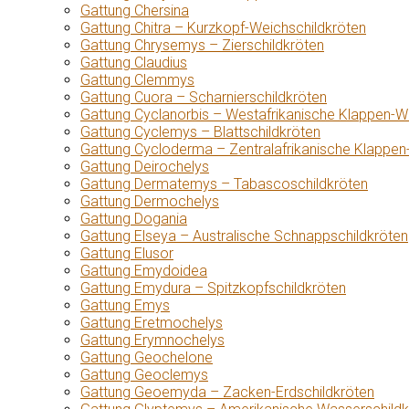
Gattung Chersina
Gattung Chitra – Kurzkopf-Weichschildkröten
Gattung Chrysemys – Zierschildkröten
Gattung Claudius
Gattung Clemmys
Gattung Cuora – Scharnierschildkröten
Gattung Cyclanorbis – Westafrikanische Klappen-W
Gattung Cyclemys – Blattschildkröten
Gattung Cycloderma – Zentralafrikanische Klappen
Gattung Deirochelys
Gattung Dermatemys – Tabascoschildkröten
Gattung Dermochelys
Gattung Dogania
Gattung Elseya – Australische Schnappschildkröten
Gattung Elusor
Gattung Emydoidea
Gattung Emydura – Spitzkopfschildkröten
Gattung Emys
Gattung Eretmochelys
Gattung Erymnochelys
Gattung Geochelone
Gattung Geoclemys
Gattung Geoemyda – Zacken-Erdschildkröten