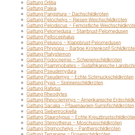
Gattung Orlitia
Gattung Palea
Gattung Pangshura – Dachschildkröten
Gattung Pelochelys – Riesen-Weichschildkröten
Gattung Pelodiscus – Fernöstliche Weichschildkröt
Gattung Pelomedusa – Starrbrust-Pelomedusen
Gattung Peltocephalus
Gattung Pelusios – Klappbrust-Pelomedusen
Gattung Phrynops – Bärtige Krötenkopf-Schildkröt
Gattung Platysternon
Gattung Podocnemis – Schienenschildkröten
Gattung Psammobates – Südafrikanische Landschi
Gattung Pseudemydura
Gattung Pseudemys – Echte Schmuckschildkröten
Gattung Pyxis – Spinnenschildkröten
Gattung Rafetus
Gattung Rheodytes
Gattung Rhinoclemmys – Amerikanische Erdschildk
Gattung Sacalia – Pfauenaugen-Sumpfschildkröten
Gattung Siebenrockiella
Gattung Staurotypus – Echte Kreuzbrustschildkröte
Gattung Sternotherus – Moschusschildkröten
Gattung Stigmochelys – Pantherschildkröten
Gattung Terrapene – Dosenschildkröten