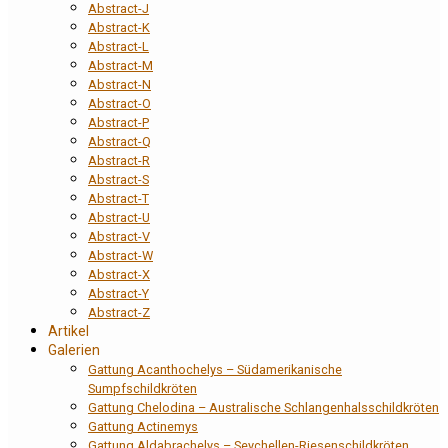
Abstract-J
Abstract-K
Abstract-L
Abstract-M
Abstract-N
Abstract-O
Abstract-P
Abstract-Q
Abstract-R
Abstract-S
Abstract-T
Abstract-U
Abstract-V
Abstract-W
Abstract-X
Abstract-Y
Abstract-Z
Artikel
Galerien
Gattung Acanthochelys – Südamerikanische
Sumpfschildkröten
Gattung Chelodina – Australische Schlangenhalsschildkröten
Gattung Actinemys
Gattung Aldabrachelys – Seychellen-Riesenschildkröten