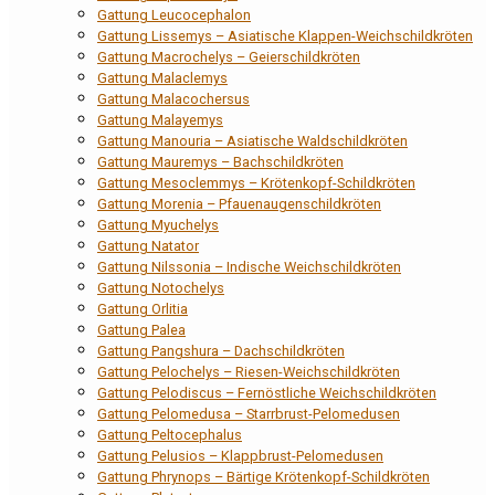
Gattung Leucocephalon
Gattung Lissemys – Asiatische Klappen-Weichschildkröten
Gattung Macrochelys – Geierschildkröten
Gattung Malaclemys
Gattung Malacochersus
Gattung Malayemys
Gattung Manouria – Asiatische Waldschildkröten
Gattung Mauremys – Bachschildkröten
Gattung Mesoclemmys – Krötenkopf-Schildkröten
Gattung Morenia – Pfauenaugenschildkröten
Gattung Myuchelys
Gattung Natator
Gattung Nilssonia – Indische Weichschildkröten
Gattung Notochelys
Gattung Orlitia
Gattung Palea
Gattung Pangshura – Dachschildkröten
Gattung Pelochelys – Riesen-Weichschildkröten
Gattung Pelodiscus – Fernöstliche Weichschildkröten
Gattung Pelomedusa – Starrbrust-Pelomedusen
Gattung Peltocephalus
Gattung Pelusios – Klappbrust-Pelomedusen
Gattung Phrynops – Bärtige Krötenkopf-Schildkröten