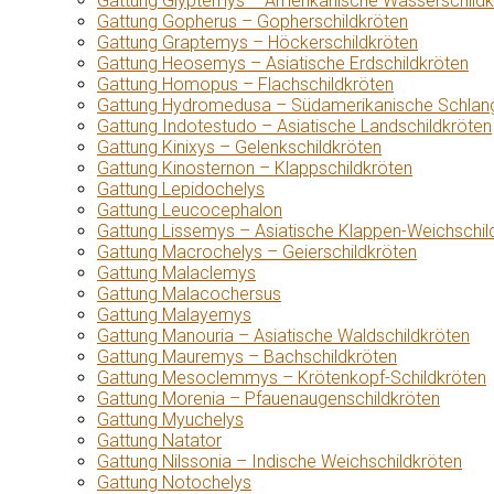
Gattung Glyptemys – Amerikanische Wasserschildk
Gattung Gopherus – Gopherschildkröten
Gattung Graptemys – Höckerschildkröten
Gattung Heosemys – Asiatische Erdschildkröten
Gattung Homopus – Flachschildkröten
Gattung Hydromedusa – Südamerikanische Schlang
Gattung Indotestudo – Asiatische Landschildkröten
Gattung Kinixys – Gelenkschildkröten
Gattung Kinosternon – Klappschildkröten
Gattung Lepidochelys
Gattung Leucocephalon
Gattung Lissemys – Asiatische Klappen-Weichschil
Gattung Macrochelys – Geierschildkröten
Gattung Malaclemys
Gattung Malacochersus
Gattung Malayemys
Gattung Manouria – Asiatische Waldschildkröten
Gattung Mauremys – Bachschildkröten
Gattung Mesoclemmys – Krötenkopf-Schildkröten
Gattung Morenia – Pfauenaugenschildkröten
Gattung Myuchelys
Gattung Natator
Gattung Nilssonia – Indische Weichschildkröten
Gattung Notochelys