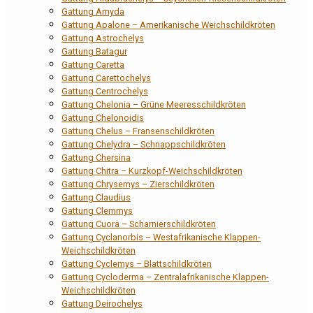
Gattung Amyda
Gattung Apalone – Amerikanische Weichschildkröten
Gattung Astrochelys
Gattung Batagur
Gattung Caretta
Gattung Carettochelys
Gattung Centrochelys
Gattung Chelonia – Grüne Meeresschildkröten
Gattung Chelonoidis
Gattung Chelus – Fransenschildkröten
Gattung Chelydra – Schnappschildkröten
Gattung Chersina
Gattung Chitra – Kurzkopf-Weichschildkröten
Gattung Chrysemys – Zierschildkröten
Gattung Claudius
Gattung Clemmys
Gattung Cuora – Scharnierschildkröten
Gattung Cyclanorbis – Westafrikanische Klappen-
Weichschildkröten
Gattung Cyclemys – Blattschildkröten
Gattung Cycloderma – Zentralafrikanische Klappen-
Weichschildkröten
Gattung Deirochelys