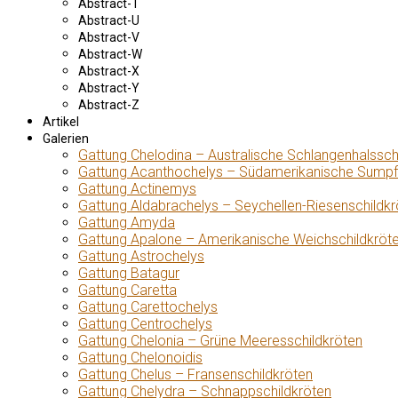
Abstract-T
Abstract-U
Abstract-V
Abstract-W
Abstract-X
Abstract-Y
Abstract-Z
Artikel
Galerien
Gattung Chelodina – Australische Schlangenhalssch
Gattung Acanthochelys – Südamerikanische Sumpf
Gattung Actinemys
Gattung Aldabrachelys – Seychellen-Riesenschildkr
Gattung Amyda
Gattung Apalone – Amerikanische Weichschildkröt
Gattung Astrochelys
Gattung Batagur
Gattung Caretta
Gattung Carettochelys
Gattung Centrochelys
Gattung Chelonia – Grüne Meeresschildkröten
Gattung Chelonoidis
Gattung Chelus – Fransenschildkröten
Gattung Chelydra – Schnappschildkröten