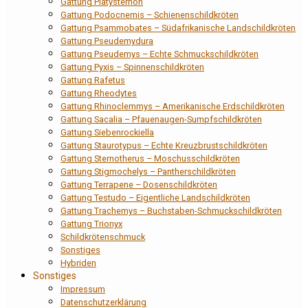
Gattung Platysternon
Gattung Podocnemis – Schienenschildkröten
Gattung Psammobates – Südafrikanische Landschildkröten
Gattung Pseudemydura
Gattung Pseudemys – Echte Schmuckschildkröten
Gattung Pyxis – Spinnenschildkröten
Gattung Rafetus
Gattung Rheodytes
Gattung Rhinoclemmys – Amerikanische Erdschildkröten
Gattung Sacalia – Pfauenaugen-Sumpfschildkröten
Gattung Siebenrockiella
Gattung Staurotypus – Echte Kreuzbrustschildkröten
Gattung Sternotherus – Moschusschildkröten
Gattung Stigmochelys – Pantherschildkröten
Gattung Terrapene – Dosenschildkröten
Gattung Testudo – Eigentliche Landschildkröten
Gattung Trachemys – Buchstaben-Schmuckschildkröten
Gattung Trionyx
Schildkrötenschmuck
Sonstiges
Hybriden
Sonstiges
Impressum
Datenschutzerklärung