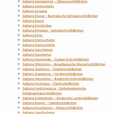
Gattung Dermatemys – Tabascoschildkröten
Gattung Dermochelys
Gattung Dogania
Gattung Elseya – Australische Schnappschildkröten
Gattung Elusor
Gattung Emydoidea
Gattung Emydura – Spitzkopfschildkröten
Gattung Emys
Gattung Eretmochelys
Gattung Erymnochelys
Gattung Geochelone
Gattung Geoclemys
Gattung Geoemyda – Zacken-Erdschildkröten
Gattung Glyptemys – Amerikanische Wasserschildkröten
Gattung Gopherus – Gopherschildkröten
Gattung Graptemys – Höckerschildkröten
Gattung Heosemys – Asiatische Erdschildkröten
Gattung Homopus – Flachschildkröten
Gattung Hydromedusa – Südamerikanische
Schlangenhalsschildkröten
Gattung Indotestudo – Asiatische Landschildkröten
Gattung Kinixys – Gelenkschildkröten
Gattung Kinosternon – Klappschildkröten
Gattung Lepidochelys