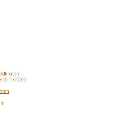
ildkröten
schildkröten
öten
en