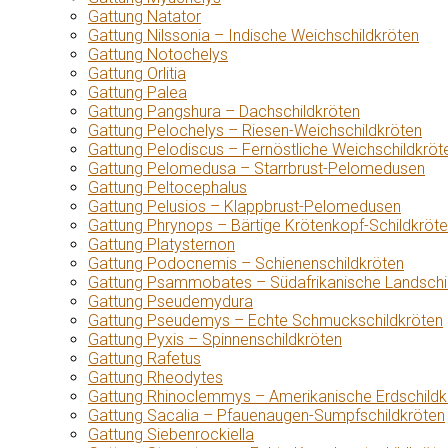
Gattung Natator
Gattung Nilssonia – Indische Weichschildkröten
Gattung Notochelys
Gattung Orlitia
Gattung Palea
Gattung Pangshura – Dachschildkröten
Gattung Pelochelys – Riesen-Weichschildkröten
Gattung Pelodiscus – Fernöstliche Weichschildkröt
Gattung Pelomedusa – Starrbrust-Pelomedusen
Gattung Peltocephalus
Gattung Pelusios – Klappbrust-Pelomedusen
Gattung Phrynops – Bärtige Krötenkopf-Schildkröt
Gattung Platysternon
Gattung Podocnemis – Schienenschildkröten
Gattung Psammobates – Südafrikanische Landschi
Gattung Pseudemydura
Gattung Pseudemys – Echte Schmuckschildkröten
Gattung Pyxis – Spinnenschildkröten
Gattung Rafetus
Gattung Rheodytes
Gattung Rhinoclemmys – Amerikanische Erdschildk
Gattung Sacalia – Pfauenaugen-Sumpfschildkröten
Gattung Siebenrockiella