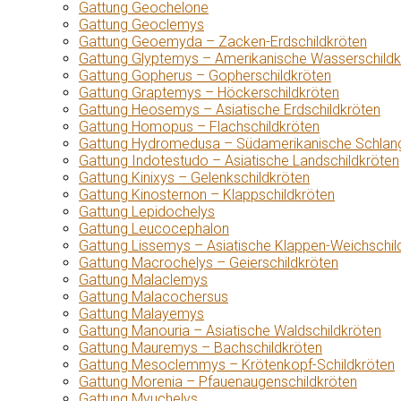
Gattung Geochelone
Gattung Geoclemys
Gattung Geoemyda – Zacken-Erdschildkröten
Gattung Glyptemys – Amerikanische Wasserschildk
Gattung Gopherus – Gopherschildkröten
Gattung Graptemys – Höckerschildkröten
Gattung Heosemys – Asiatische Erdschildkröten
Gattung Homopus – Flachschildkröten
Gattung Hydromedusa – Südamerikanische Schlang
Gattung Indotestudo – Asiatische Landschildkröten
Gattung Kinixys – Gelenkschildkröten
Gattung Kinosternon – Klappschildkröten
Gattung Lepidochelys
Gattung Leucocephalon
Gattung Lissemys – Asiatische Klappen-Weichschil
Gattung Macrochelys – Geierschildkröten
Gattung Malaclemys
Gattung Malacochersus
Gattung Malayemys
Gattung Manouria – Asiatische Waldschildkröten
Gattung Mauremys – Bachschildkröten
Gattung Mesoclemmys – Krötenkopf-Schildkröten
Gattung Morenia – Pfauenaugenschildkröten
Gattung Myuchelys