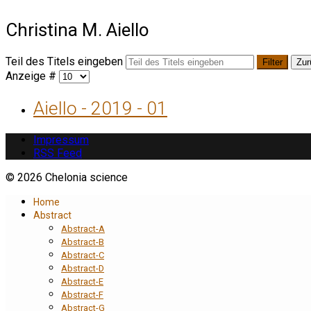
Christina M. Aiello
Teil des Titels eingeben
Filter
Zur
Anzeige #
Aiello - 2019 - 01
Impressum
RSS Feed
© 2026 Chelonia science
Home
Abstract
Abstract-A
Abstract-B
Abstract-C
Abstract-D
Abstract-E
Abstract-F
Abstract-G