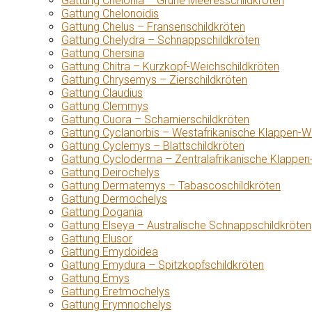
Gattung Chelonia – Grüne Meeresschildkröten
Gattung Chelonoidis
Gattung Chelus – Fransenschildkröten
Gattung Chelydra – Schnappschildkröten
Gattung Chersina
Gattung Chitra – Kurzkopf-Weichschildkröten
Gattung Chrysemys – Zierschildkröten
Gattung Claudius
Gattung Clemmys
Gattung Cuora – Scharnierschildkröten
Gattung Cyclanorbis – Westafrikanische Klappen-W
Gattung Cyclemys – Blattschildkröten
Gattung Cycloderma – Zentralafrikanische Klappen
Gattung Deirochelys
Gattung Dermatemys – Tabascoschildkröten
Gattung Dermochelys
Gattung Dogania
Gattung Elseya – Australische Schnappschildkröten
Gattung Elusor
Gattung Emydoidea
Gattung Emydura – Spitzkopfschildkröten
Gattung Emys
Gattung Eretmochelys
Gattung Erymnochelys