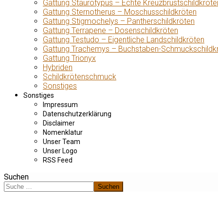
Gattung Staurotypus – Echte Kreuzbrustschildkröte
Gattung Sternotherus – Moschusschildkröten
Gattung Stigmochelys – Pantherschildkröten
Gattung Terrapene – Dosenschildkröten
Gattung Testudo – Eigentliche Landschildkröten
Gattung Trachemys – Buchstaben-Schmuckschildk
Gattung Trionyx
Hybriden
Schildkrötenschmuck
Sonstiges
Sonstiges
Impressum
Datenschutzerklärung
Disclaimer
Nomenklatur
Unser Team
Unser Logo
RSS Feed
Suchen
Suchen