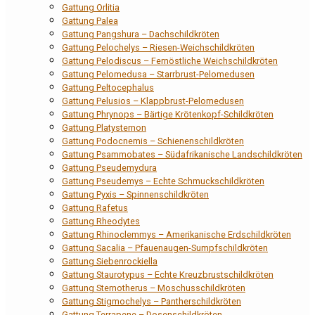
Gattung Orlitia
Gattung Palea
Gattung Pangshura – Dachschildkröten
Gattung Pelochelys – Riesen-Weichschildkröten
Gattung Pelodiscus – Fernöstliche Weichschildkröten
Gattung Pelomedusa – Starrbrust-Pelomedusen
Gattung Peltocephalus
Gattung Pelusios – Klappbrust-Pelomedusen
Gattung Phrynops – Bärtige Krötenkopf-Schildkröten
Gattung Platysternon
Gattung Podocnemis – Schienenschildkröten
Gattung Psammobates – Südafrikanische Landschildkröten
Gattung Pseudemydura
Gattung Pseudemys – Echte Schmuckschildkröten
Gattung Pyxis – Spinnenschildkröten
Gattung Rafetus
Gattung Rheodytes
Gattung Rhinoclemmys – Amerikanische Erdschildkröten
Gattung Sacalia – Pfauenaugen-Sumpfschildkröten
Gattung Siebenrockiella
Gattung Staurotypus – Echte Kreuzbrustschildkröten
Gattung Sternotherus – Moschusschildkröten
Gattung Stigmochelys – Pantherschildkröten
Gattung Terrapene – Dosenschildkröten