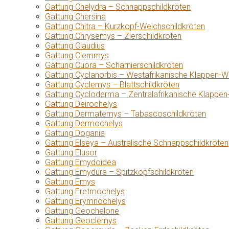
Gattung Chelydra – Schnappschildkröten
Gattung Chersina
Gattung Chitra – Kurzkopf-Weichschildkröten
Gattung Chrysemys – Zierschildkröten
Gattung Claudius
Gattung Clemmys
Gattung Cuora – Scharnierschildkröten
Gattung Cyclanorbis – Westafrikanische Klappen-W
Gattung Cyclemys – Blattschildkröten
Gattung Cycloderma – Zentralafrikanische Klappen
Gattung Deirochelys
Gattung Dermatemys – Tabascoschildkröten
Gattung Dermochelys
Gattung Dogania
Gattung Elseya – Australische Schnappschildkröten
Gattung Elusor
Gattung Emydoidea
Gattung Emydura – Spitzkopfschildkröten
Gattung Emys
Gattung Eretmochelys
Gattung Erymnochelys
Gattung Geochelone
Gattung Geoclemys