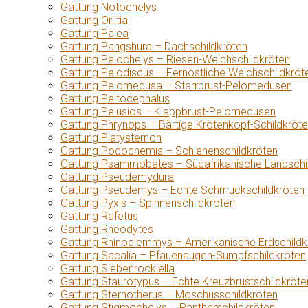
Gattung Notochelys
Gattung Orlitia
Gattung Palea
Gattung Pangshura – Dachschildkröten
Gattung Pelochelys – Riesen-Weichschildkröten
Gattung Pelodiscus – Fernöstliche Weichschildkröt
Gattung Pelomedusa – Starrbrust-Pelomedusen
Gattung Peltocephalus
Gattung Pelusios – Klappbrust-Pelomedusen
Gattung Phrynops – Bärtige Krötenkopf-Schildkröt
Gattung Platysternon
Gattung Podocnemis – Schienenschildkröten
Gattung Psammobates – Südafrikanische Landschi
Gattung Pseudemydura
Gattung Pseudemys – Echte Schmuckschildkröten
Gattung Pyxis – Spinnenschildkröten
Gattung Rafetus
Gattung Rheodytes
Gattung Rhinoclemmys – Amerikanische Erdschildk
Gattung Sacalia – Pfauenaugen-Sumpfschildkröten
Gattung Siebenrockiella
Gattung Staurotypus – Echte Kreuzbrustschildkröte
Gattung Sternotherus – Moschusschildkröten
Gattung Stigmochelys – Pantherschildkröten