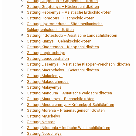
Gattung Gopherus – Gopherschildkröten
Gattung Graptemys – Höckerschildkröten
Gattung Heosemys – Asiatische Erdschildkröten
Gattung Homopus – Flachschildkröten
Gattung Hydromedusa – Südamerikanische
Schlangenhalsschildkröten
Gattung Indotestudo – Asiatische Landschildkröten
Gattung Kinixys – Gelenkschildkröten
Gattung Kinosternon – Klappschildkröten
Gattung Lepidochelys
Gattung Leucocephalon
Gattung Lissemys – Asiatische Klappen-Weichschildkröten
Gattung Macrochelys – Geierschildkröten
Gattung Malaclemys
Gattung Malacochersus
Gattung Malayemys
Gattung Manouria – Asiatische Waldschildkröten
Gattung Mauremys – Bachschildkröten
Gattung Mesoclemmys – Krötenkopf-Schildkröten
Gattung Morenia – Pfauenaugenschildkröten
Gattung Myuchelys
Gattung Natator
Gattung Nilssonia – Indische Weichschildkröten
Gattung Notochelys