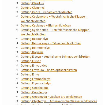
Gattung Claudius
Gattung Clemmys
Gattung Cuora – Scharnierschildkröten
Gattung Cyclanorbis – Westafrikanische Klappen-
Weichschildkröten
Gattung Cyclemys – Blattschildkröten
Gattung Cycloderma – Zentralafrikanische Klappen-
Weichschildkröten
Gattung Deirochelys
Gattung Dermatemys – Tabascoschildkröten
Gattung Dermochelys
Gattung Dogania
Gattung Elseya – Australische Schnappschildkröten
Gattung Elusor
Gattung Emydoidea
Gattung Emydura – Spitzkopfschildkröten
Gattung Emys
Gattung Eretmochelys
Gattung Erymnochelys
Gattung Geochelone
Gattung Geoclemys
Gattung Geoemyda – Zacken-Erdschildkröten
Gattung Glyptemys – Amerikanische Wasserschildkröten