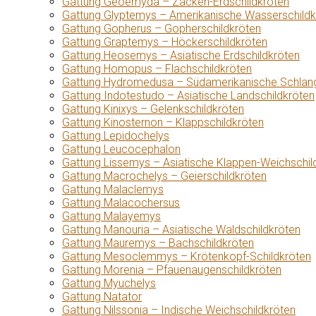
Gattung Geoemyda – Zacken-Erdschildkröten
Gattung Glyptemys – Amerikanische Wasserschildk
Gattung Gopherus – Gopherschildkröten
Gattung Graptemys – Höckerschildkröten
Gattung Heosemys – Asiatische Erdschildkröten
Gattung Homopus – Flachschildkröten
Gattung Hydromedusa – Südamerikanische Schlang
Gattung Indotestudo – Asiatische Landschildkröten
Gattung Kinixys – Gelenkschildkröten
Gattung Kinosternon – Klappschildkröten
Gattung Lepidochelys
Gattung Leucocephalon
Gattung Lissemys – Asiatische Klappen-Weichschil
Gattung Macrochelys – Geierschildkröten
Gattung Malaclemys
Gattung Malacochersus
Gattung Malayemys
Gattung Manouria – Asiatische Waldschildkröten
Gattung Mauremys – Bachschildkröten
Gattung Mesoclemmys – Krötenkopf-Schildkröten
Gattung Morenia – Pfauenaugenschildkröten
Gattung Myuchelys
Gattung Natator
Gattung Nilssonia – Indische Weichschildkröten