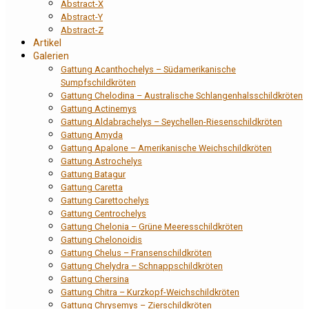
Abstract-X
Abstract-Y
Abstract-Z
Artikel
Galerien
Gattung Acanthochelys – Südamerikanische
Sumpfschildkröten
Gattung Chelodina – Australische Schlangenhalsschildkröten
Gattung Actinemys
Gattung Aldabrachelys – Seychellen-Riesenschildkröten
Gattung Amyda
Gattung Apalone – Amerikanische Weichschildkröten
Gattung Astrochelys
Gattung Batagur
Gattung Caretta
Gattung Carettochelys
Gattung Centrochelys
Gattung Chelonia – Grüne Meeresschildkröten
Gattung Chelonoidis
Gattung Chelus – Fransenschildkröten
Gattung Chelydra – Schnappschildkröten
Gattung Chersina
Gattung Chitra – Kurzkopf-Weichschildkröten
Gattung Chrysemys – Zierschildkröten