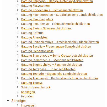
Gattung Phrynops – Bärtige Krötenkopf-Schildkröten
Gattung Platysternon
Gattung Podocnemis – Schienenschildkröten
Gattung Psammobates – Südafrikanische Landschildkröten
Gattung Pseudemydura
Gattung Pseudemys – Echte Schmuckschildkröten
Gattung Pyxis – Spinnenschildkröten
Gattung Rafetus
Gattung Rheodytes
Gattung Rhinoclemmys – Amerikanische Erdschildkröten
Gattung Sacalia – Pfauenaugen-Sumpfschildkröten
Gattung Siebenrockiella
Gattung Staurotypus – Echte Kreuzbrustschildkröten
Gattung Sternotherus – Moschusschildkröten
Gattung Stigmochelys – Pantherschildkröten
Gattung Terrapene – Dosenschildkröten
Gattung Testudo – Eigentliche Landschildkröten
Gattung Trachemys – Buchstaben-Schmuckschildkröten
Gattung Trionyx
Schildkrötenschmuck
Sonstiges
Hybriden
Sonstiges
Impressum