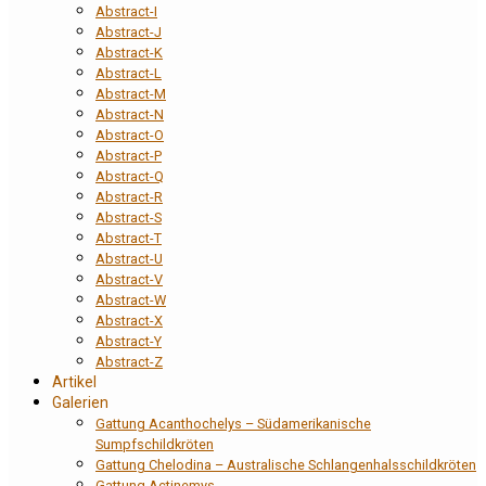
Abstract-I
Abstract-J
Abstract-K
Abstract-L
Abstract-M
Abstract-N
Abstract-O
Abstract-P
Abstract-Q
Abstract-R
Abstract-S
Abstract-T
Abstract-U
Abstract-V
Abstract-W
Abstract-X
Abstract-Y
Abstract-Z
Artikel
Galerien
Gattung Acanthochelys – Südamerikanische
Sumpfschildkröten
Gattung Chelodina – Australische Schlangenhalsschildkröten
Gattung Actinemys