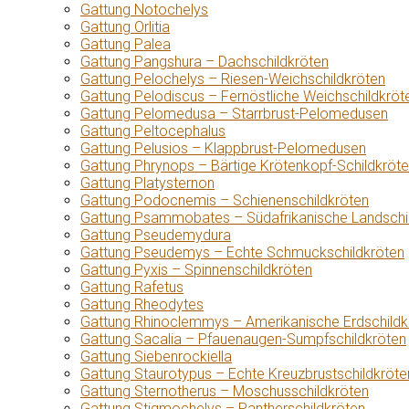
Gattung Notochelys
Gattung Orlitia
Gattung Palea
Gattung Pangshura – Dachschildkröten
Gattung Pelochelys – Riesen-Weichschildkröten
Gattung Pelodiscus – Fernöstliche Weichschildkröt
Gattung Pelomedusa – Starrbrust-Pelomedusen
Gattung Peltocephalus
Gattung Pelusios – Klappbrust-Pelomedusen
Gattung Phrynops – Bärtige Krötenkopf-Schildkröt
Gattung Platysternon
Gattung Podocnemis – Schienenschildkröten
Gattung Psammobates – Südafrikanische Landschi
Gattung Pseudemydura
Gattung Pseudemys – Echte Schmuckschildkröten
Gattung Pyxis – Spinnenschildkröten
Gattung Rafetus
Gattung Rheodytes
Gattung Rhinoclemmys – Amerikanische Erdschildk
Gattung Sacalia – Pfauenaugen-Sumpfschildkröten
Gattung Siebenrockiella
Gattung Staurotypus – Echte Kreuzbrustschildkröte
Gattung Sternotherus – Moschusschildkröten
Gattung Stigmochelys – Pantherschildkröten