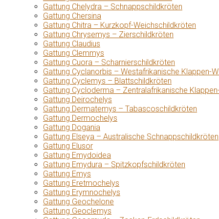
Gattung Chelydra – Schnappschildkröten
Gattung Chersina
Gattung Chitra – Kurzkopf-Weichschildkröten
Gattung Chrysemys – Zierschildkröten
Gattung Claudius
Gattung Clemmys
Gattung Cuora – Scharnierschildkröten
Gattung Cyclanorbis – Westafrikanische Klappen-W
Gattung Cyclemys – Blattschildkröten
Gattung Cycloderma – Zentralafrikanische Klappen
Gattung Deirochelys
Gattung Dermatemys – Tabascoschildkröten
Gattung Dermochelys
Gattung Dogania
Gattung Elseya – Australische Schnappschildkröten
Gattung Elusor
Gattung Emydoidea
Gattung Emydura – Spitzkopfschildkröten
Gattung Emys
Gattung Eretmochelys
Gattung Erymnochelys
Gattung Geochelone
Gattung Geoclemys