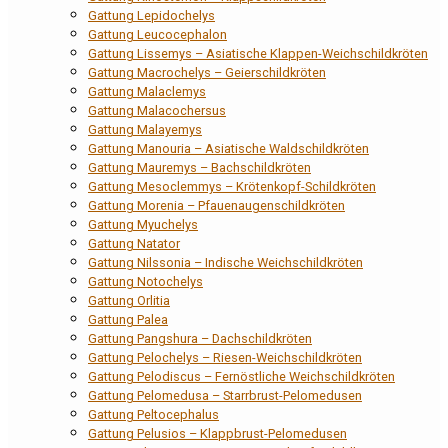
Gattung Lepidochelys
Gattung Leucocephalon
Gattung Lissemys – Asiatische Klappen-Weichschildkröten
Gattung Macrochelys – Geierschildkröten
Gattung Malaclemys
Gattung Malacochersus
Gattung Malayemys
Gattung Manouria – Asiatische Waldschildkröten
Gattung Mauremys – Bachschildkröten
Gattung Mesoclemmys – Krötenkopf-Schildkröten
Gattung Morenia – Pfauenaugenschildkröten
Gattung Myuchelys
Gattung Natator
Gattung Nilssonia – Indische Weichschildkröten
Gattung Notochelys
Gattung Orlitia
Gattung Palea
Gattung Pangshura – Dachschildkröten
Gattung Pelochelys – Riesen-Weichschildkröten
Gattung Pelodiscus – Fernöstliche Weichschildkröten
Gattung Pelomedusa – Starrbrust-Pelomedusen
Gattung Peltocephalus
Gattung Pelusios – Klappbrust-Pelomedusen