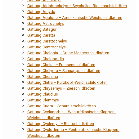
Gattung Aldabrachelys – Seychellen-Riesenschildkröten
Gattung Amyda
Gattung Apalone – Amerikanische Weichschildkröten
Gattung Astrochelys
Gattung Batagur
Gattung Caretta
Gattung Carettochelys
Gattung Centrochelys
Gattung Chelonia – Grüne Meeresschildkröten
Gattung Chelonoidis
Gattung Chelus – Fransenschildkröten
Gattung Chelydra – Schnappschildkröten
Gattung Chersina
Gattung Chitra – Kurzkopf-Weichschildkröten
Gattung Chrysemys – Zierschildkröten
Gattung Claudius
Gattung Clemmys
Gattung Cuora – Scharnierschildkröten
Gattung Cyclanorbis – Westafrikanische Klappen-
Weichschildkröten
Gattung Cyclemys – Blattschildkröten
Gattung Cycloderma – Zentralafrikanische Klappen-
Weichschildkröten