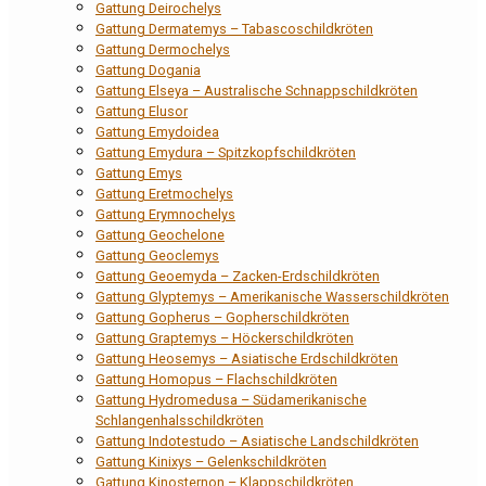
Gattung Deirochelys
Gattung Dermatemys – Tabascoschildkröten
Gattung Dermochelys
Gattung Dogania
Gattung Elseya – Australische Schnappschildkröten
Gattung Elusor
Gattung Emydoidea
Gattung Emydura – Spitzkopfschildkröten
Gattung Emys
Gattung Eretmochelys
Gattung Erymnochelys
Gattung Geochelone
Gattung Geoclemys
Gattung Geoemyda – Zacken-Erdschildkröten
Gattung Glyptemys – Amerikanische Wasserschildkröten
Gattung Gopherus – Gopherschildkröten
Gattung Graptemys – Höckerschildkröten
Gattung Heosemys – Asiatische Erdschildkröten
Gattung Homopus – Flachschildkröten
Gattung Hydromedusa – Südamerikanische
Schlangenhalsschildkröten
Gattung Indotestudo – Asiatische Landschildkröten
Gattung Kinixys – Gelenkschildkröten
Gattung Kinosternon – Klappschildkröten