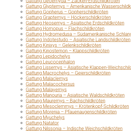
Gattung Geoemyda – Zacken-Erdschildkröten
Gattung Glyptemys – Amerikanische Wasserschildk
Gattung Gopherus – Gopherschildkröten
Gattung Graptemys – Höckerschildkröten
Gattung Heosemys – Asiatische Erdschildkröten
Gattung Homopus – Flachschildkröten
Gattung Hydromedusa – Südamerikanische Schlang
Gattung Indotestudo – Asiatische Landschildkröten
Gattung Kinixys – Gelenkschildkröten
Gattung Kinosternon – Klappschildkröten
Gattung Lepidochelys
Gattung Leucocephalon
Gattung Lissemys – Asiatische Klappen-Weichschil
Gattung Macrochelys – Geierschildkröten
Gattung Malaclemys
Gattung Malacochersus
Gattung Malayemys
Gattung Manouria – Asiatische Waldschildkröten
Gattung Mauremys – Bachschildkröten
Gattung Mesoclemmys – Krötenkopf-Schildkröten
Gattung Morenia – Pfauenaugenschildkröten
Gattung Myuchelys
Gattung Natator
Gattung Nilssonia – Indische Weichschildkröten