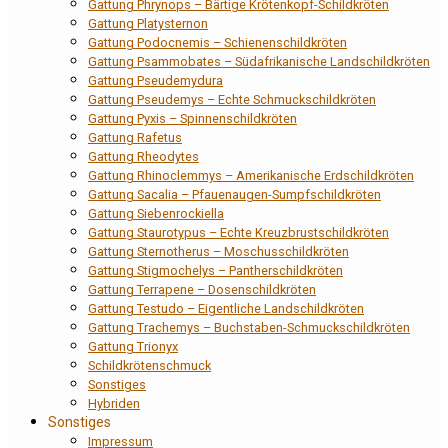
Gattung Phrynops – Bärtige Krötenkopf-Schildkröten
Gattung Platysternon
Gattung Podocnemis – Schienenschildkröten
Gattung Psammobates – Südafrikanische Landschildkröten
Gattung Pseudemydura
Gattung Pseudemys – Echte Schmuckschildkröten
Gattung Pyxis – Spinnenschildkröten
Gattung Rafetus
Gattung Rheodytes
Gattung Rhinoclemmys – Amerikanische Erdschildkröten
Gattung Sacalia – Pfauenaugen-Sumpfschildkröten
Gattung Siebenrockiella
Gattung Staurotypus – Echte Kreuzbrustschildkröten
Gattung Sternotherus – Moschusschildkröten
Gattung Stigmochelys – Pantherschildkröten
Gattung Terrapene – Dosenschildkröten
Gattung Testudo – Eigentliche Landschildkröten
Gattung Trachemys – Buchstaben-Schmuckschildkröten
Gattung Trionyx
Schildkrötenschmuck
Sonstiges
Hybriden
Sonstiges
Impressum