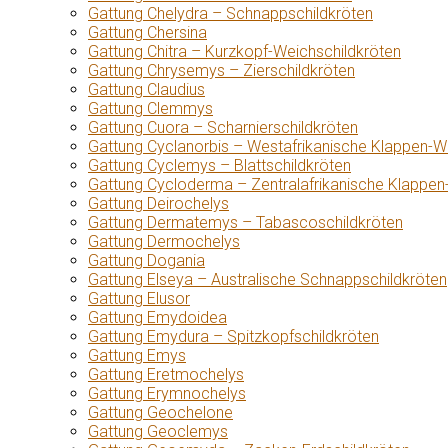
Gattung Chelydra – Schnappschildkröten
Gattung Chersina
Gattung Chitra – Kurzkopf-Weichschildkröten
Gattung Chrysemys – Zierschildkröten
Gattung Claudius
Gattung Clemmys
Gattung Cuora – Scharnierschildkröten
Gattung Cyclanorbis – Westafrikanische Klappen-W
Gattung Cyclemys – Blattschildkröten
Gattung Cycloderma – Zentralafrikanische Klappen
Gattung Deirochelys
Gattung Dermatemys – Tabascoschildkröten
Gattung Dermochelys
Gattung Dogania
Gattung Elseya – Australische Schnappschildkröten
Gattung Elusor
Gattung Emydoidea
Gattung Emydura – Spitzkopfschildkröten
Gattung Emys
Gattung Eretmochelys
Gattung Erymnochelys
Gattung Geochelone
Gattung Geoclemys