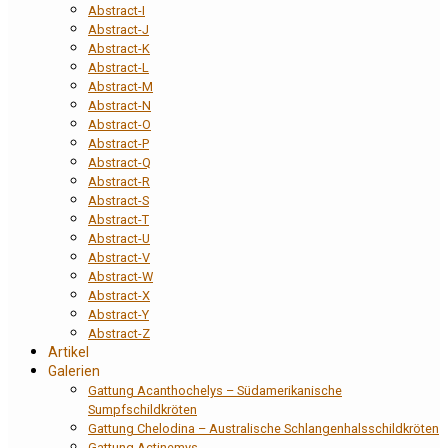
Abstract-I
Abstract-J
Abstract-K
Abstract-L
Abstract-M
Abstract-N
Abstract-O
Abstract-P
Abstract-Q
Abstract-R
Abstract-S
Abstract-T
Abstract-U
Abstract-V
Abstract-W
Abstract-X
Abstract-Y
Abstract-Z
Artikel
Galerien
Gattung Acanthochelys – Südamerikanische
Sumpfschildkröten
Gattung Chelodina – Australische Schlangenhalsschildkröten
Gattung Actinemys