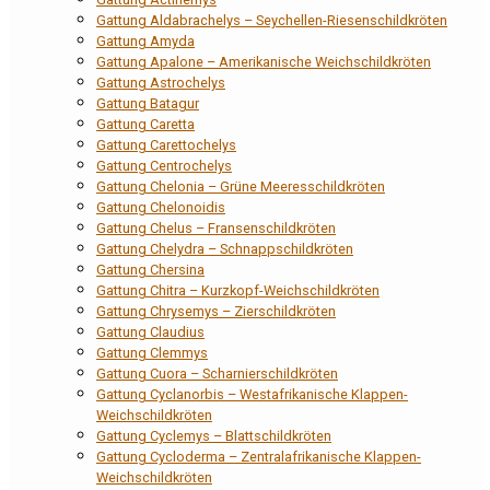
Gattung Aldabrachelys – Seychellen-Riesenschildkröten
Gattung Amyda
Gattung Apalone – Amerikanische Weichschildkröten
Gattung Astrochelys
Gattung Batagur
Gattung Caretta
Gattung Carettochelys
Gattung Centrochelys
Gattung Chelonia – Grüne Meeresschildkröten
Gattung Chelonoidis
Gattung Chelus – Fransenschildkröten
Gattung Chelydra – Schnappschildkröten
Gattung Chersina
Gattung Chitra – Kurzkopf-Weichschildkröten
Gattung Chrysemys – Zierschildkröten
Gattung Claudius
Gattung Clemmys
Gattung Cuora – Scharnierschildkröten
Gattung Cyclanorbis – Westafrikanische Klappen-
Weichschildkröten
Gattung Cyclemys – Blattschildkröten
Gattung Cycloderma – Zentralafrikanische Klappen-
Weichschildkröten