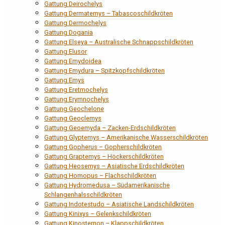
Gattung Deirochelys
Gattung Dermatemys – Tabascoschildkröten
Gattung Dermochelys
Gattung Dogania
Gattung Elseya – Australische Schnappschildkröten
Gattung Elusor
Gattung Emydoidea
Gattung Emydura – Spitzkopfschildkröten
Gattung Emys
Gattung Eretmochelys
Gattung Erymnochelys
Gattung Geochelone
Gattung Geoclemys
Gattung Geoemyda – Zacken-Erdschildkröten
Gattung Glyptemys – Amerikanische Wasserschildkröten
Gattung Gopherus – Gopherschildkröten
Gattung Graptemys – Höckerschildkröten
Gattung Heosemys – Asiatische Erdschildkröten
Gattung Homopus – Flachschildkröten
Gattung Hydromedusa – Südamerikanische
Schlangenhalsschildkröten
Gattung Indotestudo – Asiatische Landschildkröten
Gattung Kinixys – Gelenkschildkröten
Gattung Kinosternon – Klappschildkröten