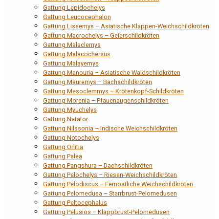
Gattung Lepidochelys
Gattung Leucocephalon
Gattung Lissemys – Asiatische Klappen-Weichschildkröten
Gattung Macrochelys – Geierschildkröten
Gattung Malaclemys
Gattung Malacochersus
Gattung Malayemys
Gattung Manouria – Asiatische Waldschildkröten
Gattung Mauremys – Bachschildkröten
Gattung Mesoclemmys – Krötenkopf-Schildkröten
Gattung Morenia – Pfauenaugenschildkröten
Gattung Myuchelys
Gattung Natator
Gattung Nilssonia – Indische Weichschildkröten
Gattung Notochelys
Gattung Orlitia
Gattung Palea
Gattung Pangshura – Dachschildkröten
Gattung Pelochelys – Riesen-Weichschildkröten
Gattung Pelodiscus – Fernöstliche Weichschildkröten
Gattung Pelomedusa – Starrbrust-Pelomedusen
Gattung Peltocephalus
Gattung Pelusios – Klappbrust-Pelomedusen