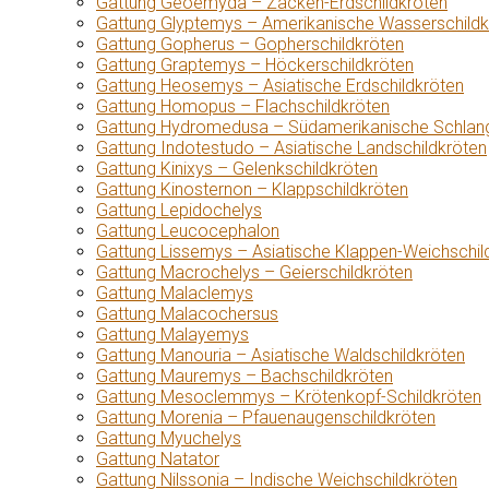
Gattung Geoemyda – Zacken-Erdschildkröten
Gattung Glyptemys – Amerikanische Wasserschildk
Gattung Gopherus – Gopherschildkröten
Gattung Graptemys – Höckerschildkröten
Gattung Heosemys – Asiatische Erdschildkröten
Gattung Homopus – Flachschildkröten
Gattung Hydromedusa – Südamerikanische Schlang
Gattung Indotestudo – Asiatische Landschildkröten
Gattung Kinixys – Gelenkschildkröten
Gattung Kinosternon – Klappschildkröten
Gattung Lepidochelys
Gattung Leucocephalon
Gattung Lissemys – Asiatische Klappen-Weichschil
Gattung Macrochelys – Geierschildkröten
Gattung Malaclemys
Gattung Malacochersus
Gattung Malayemys
Gattung Manouria – Asiatische Waldschildkröten
Gattung Mauremys – Bachschildkröten
Gattung Mesoclemmys – Krötenkopf-Schildkröten
Gattung Morenia – Pfauenaugenschildkröten
Gattung Myuchelys
Gattung Natator
Gattung Nilssonia – Indische Weichschildkröten