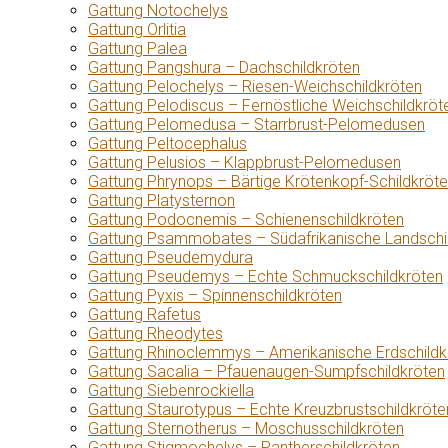
Gattung Notochelys
Gattung Orlitia
Gattung Palea
Gattung Pangshura – Dachschildkröten
Gattung Pelochelys – Riesen-Weichschildkröten
Gattung Pelodiscus – Fernöstliche Weichschildkröt
Gattung Pelomedusa – Starrbrust-Pelomedusen
Gattung Peltocephalus
Gattung Pelusios – Klappbrust-Pelomedusen
Gattung Phrynops – Bärtige Krötenkopf-Schildkröt
Gattung Platysternon
Gattung Podocnemis – Schienenschildkröten
Gattung Psammobates – Südafrikanische Landschi
Gattung Pseudemydura
Gattung Pseudemys – Echte Schmuckschildkröten
Gattung Pyxis – Spinnenschildkröten
Gattung Rafetus
Gattung Rheodytes
Gattung Rhinoclemmys – Amerikanische Erdschildk
Gattung Sacalia – Pfauenaugen-Sumpfschildkröten
Gattung Siebenrockiella
Gattung Staurotypus – Echte Kreuzbrustschildkröte
Gattung Sternotherus – Moschusschildkröten
Gattung Stigmochelys – Pantherschildkröten