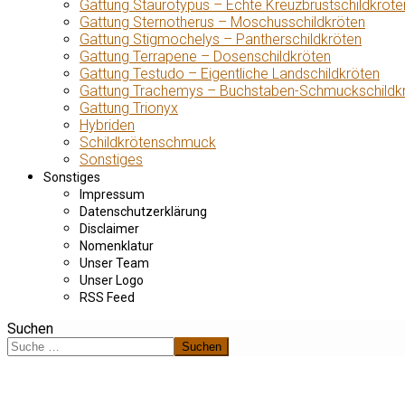
Gattung Staurotypus – Echte Kreuzbrustschildkröte
Gattung Sternotherus – Moschusschildkröten
Gattung Stigmochelys – Pantherschildkröten
Gattung Terrapene – Dosenschildkröten
Gattung Testudo – Eigentliche Landschildkröten
Gattung Trachemys – Buchstaben-Schmuckschildk
Gattung Trionyx
Hybriden
Schildkrötenschmuck
Sonstiges
Sonstiges
Impressum
Datenschutzerklärung
Disclaimer
Nomenklatur
Unser Team
Unser Logo
RSS Feed
Suchen
Suchen