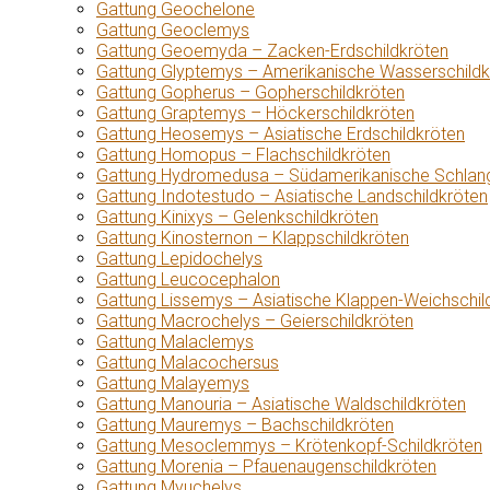
Gattung Geochelone
Gattung Geoclemys
Gattung Geoemyda – Zacken-Erdschildkröten
Gattung Glyptemys – Amerikanische Wasserschildk
Gattung Gopherus – Gopherschildkröten
Gattung Graptemys – Höckerschildkröten
Gattung Heosemys – Asiatische Erdschildkröten
Gattung Homopus – Flachschildkröten
Gattung Hydromedusa – Südamerikanische Schlang
Gattung Indotestudo – Asiatische Landschildkröten
Gattung Kinixys – Gelenkschildkröten
Gattung Kinosternon – Klappschildkröten
Gattung Lepidochelys
Gattung Leucocephalon
Gattung Lissemys – Asiatische Klappen-Weichschil
Gattung Macrochelys – Geierschildkröten
Gattung Malaclemys
Gattung Malacochersus
Gattung Malayemys
Gattung Manouria – Asiatische Waldschildkröten
Gattung Mauremys – Bachschildkröten
Gattung Mesoclemmys – Krötenkopf-Schildkröten
Gattung Morenia – Pfauenaugenschildkröten
Gattung Myuchelys