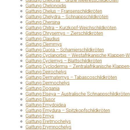
Gattung Chelonia – Grüne Meeresschildkröten
Gattung Chelonoidis
Gattung Chelus – Fransenschildkröten
Gattung Chelydra – Schnappschildkröten
Gattung Chersina
Gattung Chitra – Kurzkopf-Weichschildkröten
Gattung Chrysemys – Zierschildkröten
Gattung Claudius
Gattung Clemmys
Gattung Cuora – Scharnierschildkröten
Gattung Cyclanorbis – Westafrikanische Klappen-W
Gattung Cyclemys – Blattschildkröten
Gattung Cycloderma – Zentralafrikanische Klappen
Gattung Deirochelys
Gattung Dermatemys – Tabascoschildkröten
Gattung Dermochelys
Gattung Dogania
Gattung Elseya – Australische Schnappschildkröten
Gattung Elusor
Gattung Emydoidea
Gattung Emydura – Spitzkopfschildkröten
Gattung Emys
Gattung Eretmochelys
Gattung Erymnochelys