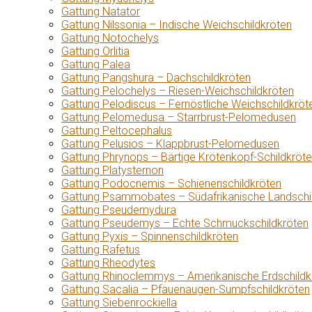
Gattung Natator
Gattung Nilssonia – Indische Weichschildkröten
Gattung Notochelys
Gattung Orlitia
Gattung Palea
Gattung Pangshura – Dachschildkröten
Gattung Pelochelys – Riesen-Weichschildkröten
Gattung Pelodiscus – Fernöstliche Weichschildkröt
Gattung Pelomedusa – Starrbrust-Pelomedusen
Gattung Peltocephalus
Gattung Pelusios – Klappbrust-Pelomedusen
Gattung Phrynops – Bärtige Krötenkopf-Schildkröt
Gattung Platysternon
Gattung Podocnemis – Schienenschildkröten
Gattung Psammobates – Südafrikanische Landschi
Gattung Pseudemydura
Gattung Pseudemys – Echte Schmuckschildkröten
Gattung Pyxis – Spinnenschildkröten
Gattung Rafetus
Gattung Rheodytes
Gattung Rhinoclemmys – Amerikanische Erdschildk
Gattung Sacalia – Pfauenaugen-Sumpfschildkröten
Gattung Siebenrockiella