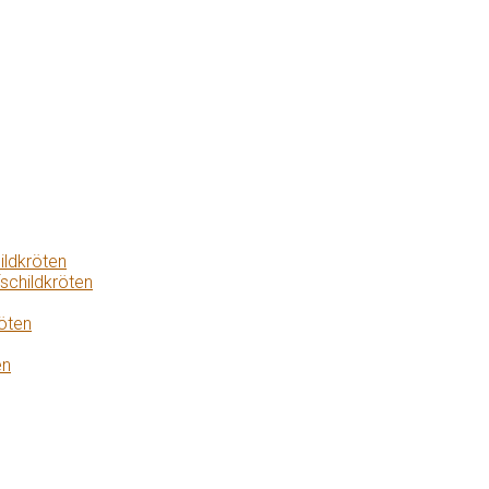
ildkröten
schildkröten
öten
en