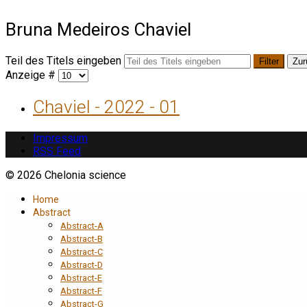
Bruna Medeiros Chaviel
Teil des Titels eingeben
Filter
Zur
Anzeige #
Chaviel - 2022 - 01
Impressum
RSS Feed
© 2026 Chelonia science
Home
Abstract
Abstract-A
Abstract-B
Abstract-C
Abstract-D
Abstract-E
Abstract-F
Abstract-G