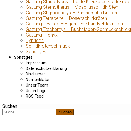
Gattung Staurotypus – Echte Kreuzbrustschildkröte
Gattung Sternotherus – Moschusschildkröten
Gattung Stigmochelys – Pantherschildkröten
Gattung Terrapene – Dosenschildkröten
Gattung Testudo – Eigentliche Landschildkröten
Gattung Trachemys – Buchstaben-Schmuckschildk
Gattung Trionyx
Hybriden
Schildkrötenschmuck
Sonstiges
Sonstiges
Impressum
Datenschutzerklärung
Disclaimer
Nomenklatur
Unser Team
Unser Logo
RSS Feed
Suchen
Suchen