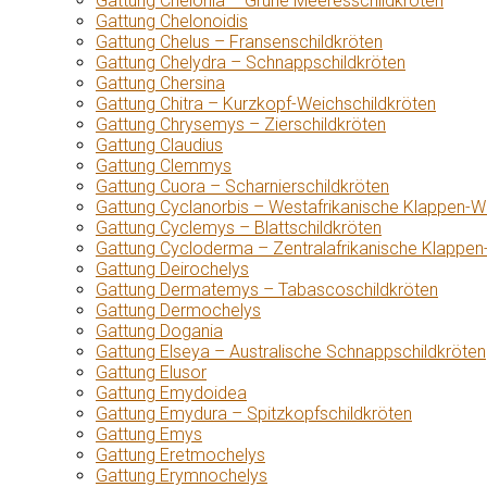
Gattung Chelonia – Grüne Meeresschildkröten
Gattung Chelonoidis
Gattung Chelus – Fransenschildkröten
Gattung Chelydra – Schnappschildkröten
Gattung Chersina
Gattung Chitra – Kurzkopf-Weichschildkröten
Gattung Chrysemys – Zierschildkröten
Gattung Claudius
Gattung Clemmys
Gattung Cuora – Scharnierschildkröten
Gattung Cyclanorbis – Westafrikanische Klappen-W
Gattung Cyclemys – Blattschildkröten
Gattung Cycloderma – Zentralafrikanische Klappen
Gattung Deirochelys
Gattung Dermatemys – Tabascoschildkröten
Gattung Dermochelys
Gattung Dogania
Gattung Elseya – Australische Schnappschildkröten
Gattung Elusor
Gattung Emydoidea
Gattung Emydura – Spitzkopfschildkröten
Gattung Emys
Gattung Eretmochelys
Gattung Erymnochelys