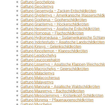
Gattung Geochelone
Gattung Geoclemys
Gattung Geoemyda – Zacken-Erdschildkröten
Gattung Glyptemys – Amerikanische Wasserschildk
Gattung Gopherus – Gopherschildkröten
Gattung Graptemys – Höckerschildkröten
Gattung Heosemys – Asiatische Erdschildkröten
Gattung Homopus – Flachschildkröten
Gattung Hydromedusa – Südamerikanische Schlang
Gattung Indotestudo – Asiatische Landschildkröten
Gattung Kinixys – Gelenkschildkröten
Gattung Kinosternon – Klappschildkröten
Gattung Lepidochelys
Gattung Leucocephalon
Gattung Lissemys – Asiatische Klappen-Weichschil
Gattung Macrochelys – Geierschildkröten
Gattung Malaclemys
Gattung Malacochersus
Gattung Malayemys
Gattung Manouria – Asiatische Waldschildkröten
Gattung Mauremys – Bachschildkröten
Gattung Mesoclemmys – Krötenkopf-Schildkröten
Gattung Morenia – Pfauenaugenschildkröten
Gattung Myuchelys