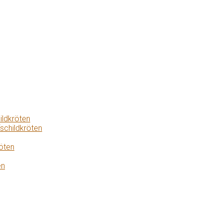
ildkröten
schildkröten
öten
en