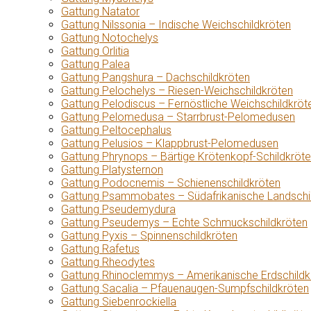
Gattung Natator
Gattung Nilssonia – Indische Weichschildkröten
Gattung Notochelys
Gattung Orlitia
Gattung Palea
Gattung Pangshura – Dachschildkröten
Gattung Pelochelys – Riesen-Weichschildkröten
Gattung Pelodiscus – Fernöstliche Weichschildkröt
Gattung Pelomedusa – Starrbrust-Pelomedusen
Gattung Peltocephalus
Gattung Pelusios – Klappbrust-Pelomedusen
Gattung Phrynops – Bärtige Krötenkopf-Schildkröt
Gattung Platysternon
Gattung Podocnemis – Schienenschildkröten
Gattung Psammobates – Südafrikanische Landschi
Gattung Pseudemydura
Gattung Pseudemys – Echte Schmuckschildkröten
Gattung Pyxis – Spinnenschildkröten
Gattung Rafetus
Gattung Rheodytes
Gattung Rhinoclemmys – Amerikanische Erdschildk
Gattung Sacalia – Pfauenaugen-Sumpfschildkröten
Gattung Siebenrockiella