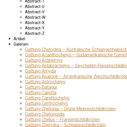
Abstract-T
Abstract-U
Abstract-V
Abstract-W
Abstract-X
Abstract-Y
Abstract-Z
Artikel
Galerien
Gattung Chelodina – Australische Schlangenhalssch
Gattung Acanthochelys – Südamerikanische Sumpf
Gattung Actinemys
Gattung Aldabrachelys – Seychellen-Riesenschildkr
Gattung Amyda
Gattung Apalone – Amerikanische Weichschildkröt
Gattung Astrochelys
Gattung Batagur
Gattung Caretta
Gattung Carettochelys
Gattung Centrochelys
Gattung Chelonia – Grüne Meeresschildkröten
Gattung Chelonoidis
Gattung Chelus – Fransenschildkröten
Gattung Chelydra – Schnappschildkröten