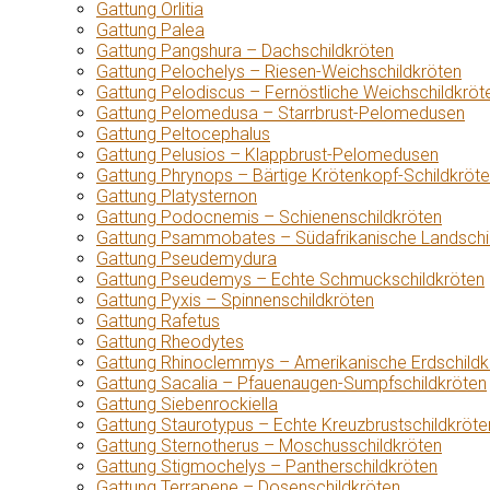
Gattung Orlitia
Gattung Palea
Gattung Pangshura – Dachschildkröten
Gattung Pelochelys – Riesen-Weichschildkröten
Gattung Pelodiscus – Fernöstliche Weichschildkröt
Gattung Pelomedusa – Starrbrust-Pelomedusen
Gattung Peltocephalus
Gattung Pelusios – Klappbrust-Pelomedusen
Gattung Phrynops – Bärtige Krötenkopf-Schildkröt
Gattung Platysternon
Gattung Podocnemis – Schienenschildkröten
Gattung Psammobates – Südafrikanische Landschi
Gattung Pseudemydura
Gattung Pseudemys – Echte Schmuckschildkröten
Gattung Pyxis – Spinnenschildkröten
Gattung Rafetus
Gattung Rheodytes
Gattung Rhinoclemmys – Amerikanische Erdschildk
Gattung Sacalia – Pfauenaugen-Sumpfschildkröten
Gattung Siebenrockiella
Gattung Staurotypus – Echte Kreuzbrustschildkröte
Gattung Sternotherus – Moschusschildkröten
Gattung Stigmochelys – Pantherschildkröten
Gattung Terrapene – Dosenschildkröten