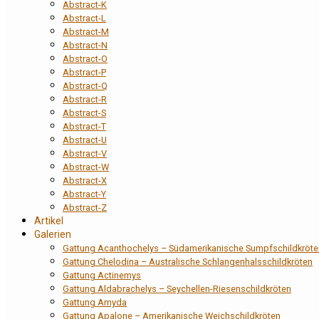
Abstract-K
Abstract-L
Abstract-M
Abstract-N
Abstract-O
Abstract-P
Abstract-Q
Abstract-R
Abstract-S
Abstract-T
Abstract-U
Abstract-V
Abstract-W
Abstract-X
Abstract-Y
Abstract-Z
Artikel
Galerien
Gattung Acanthochelys – Südamerikanische Sumpfschildkröte
Gattung Chelodina – Australische Schlangenhalsschildkröten
Gattung Actinemys
Gattung Aldabrachelys – Seychellen-Riesenschildkröten
Gattung Amyda
Gattung Apalone – Amerikanische Weichschildkröten