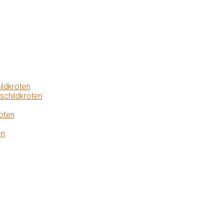
ildkröten
schildkröten
öten
en