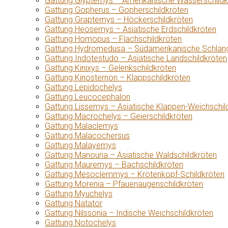
Gattung Glyptemys – Amerikanische Wasserschildk
Gattung Gopherus – Gopherschildkröten
Gattung Graptemys – Höckerschildkröten
Gattung Heosemys – Asiatische Erdschildkröten
Gattung Homopus – Flachschildkröten
Gattung Hydromedusa – Südamerikanische Schlang
Gattung Indotestudo – Asiatische Landschildkröten
Gattung Kinixys – Gelenkschildkröten
Gattung Kinosternon – Klappschildkröten
Gattung Lepidochelys
Gattung Leucocephalon
Gattung Lissemys – Asiatische Klappen-Weichschil
Gattung Macrochelys – Geierschildkröten
Gattung Malaclemys
Gattung Malacochersus
Gattung Malayemys
Gattung Manouria – Asiatische Waldschildkröten
Gattung Mauremys – Bachschildkröten
Gattung Mesoclemmys – Krötenkopf-Schildkröten
Gattung Morenia – Pfauenaugenschildkröten
Gattung Myuchelys
Gattung Natator
Gattung Nilssonia – Indische Weichschildkröten
Gattung Notochelys