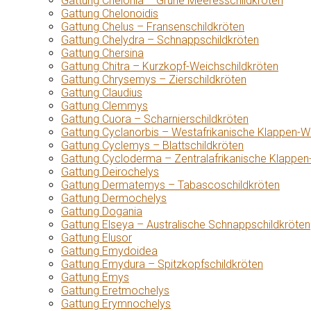
Gattung Chelonia – Grüne Meeresschildkröten
Gattung Chelonoidis
Gattung Chelus – Fransenschildkröten
Gattung Chelydra – Schnappschildkröten
Gattung Chersina
Gattung Chitra – Kurzkopf-Weichschildkröten
Gattung Chrysemys – Zierschildkröten
Gattung Claudius
Gattung Clemmys
Gattung Cuora – Scharnierschildkröten
Gattung Cyclanorbis – Westafrikanische Klappen-W
Gattung Cyclemys – Blattschildkröten
Gattung Cycloderma – Zentralafrikanische Klappen
Gattung Deirochelys
Gattung Dermatemys – Tabascoschildkröten
Gattung Dermochelys
Gattung Dogania
Gattung Elseya – Australische Schnappschildkröten
Gattung Elusor
Gattung Emydoidea
Gattung Emydura – Spitzkopfschildkröten
Gattung Emys
Gattung Eretmochelys
Gattung Erymnochelys