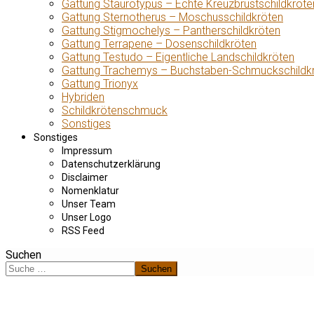
Gattung Staurotypus – Echte Kreuzbrustschildkröte
Gattung Sternotherus – Moschusschildkröten
Gattung Stigmochelys – Pantherschildkröten
Gattung Terrapene – Dosenschildkröten
Gattung Testudo – Eigentliche Landschildkröten
Gattung Trachemys – Buchstaben-Schmuckschildk
Gattung Trionyx
Hybriden
Schildkrötenschmuck
Sonstiges
Sonstiges
Impressum
Datenschutzerklärung
Disclaimer
Nomenklatur
Unser Team
Unser Logo
RSS Feed
Suchen
Suchen