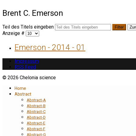
Brent C. Emerson
Teil des Titels eingeben
Filter
Zur
Anzeige #
Emerson - 2014 - 01
Impressum
RSS Feed
© 2026 Chelonia science
Home
Abstract
Abstract-A
Abstract-B
Abstract-C
Abstract-D
Abstract-E
Abstract-F
Abstract-G