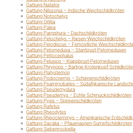
Gattung Natator
Gattung Nilssonia – Indische Weichschildkröten
Gattung Notochelys
Gattung Orlitia
Gattung Palea
Gattung Pangshura – Dachschildkröten
Gattung Pelochelys – Riesen-Weichschildkröten
Gattung Pelodiscus – Fernöstliche Weichschildkröt
Gattung Pelomedusa – Starrbrust-Pelomedusen
Gattung Peltocephalus
Gattung Pelusios – Klappbrust-Pelomedusen
Gattung Phrynops – Bärtige Krötenkopf-Schildkröt
Gattung Platysternon
Gattung Podocnemis – Schienenschildkröten
Gattung Psammobates – Südafrikanische Landschi
Gattung Pseudemydura
Gattung Pseudemys – Echte Schmuckschildkröten
Gattung Pyxis – Spinnenschildkröten
Gattung Rafetus
Gattung Rheodytes
Gattung Rhinoclemmys – Amerikanische Erdschildk
Gattung Sacalia – Pfauenaugen-Sumpfschildkröten
Gattung Siebenrockiella