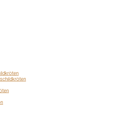
ildkröten
schildkröten
öten
en