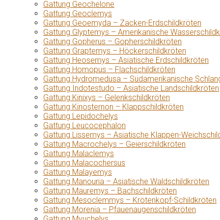
Gattung Geochelone
Gattung Geoclemys
Gattung Geoemyda – Zacken-Erdschildkröten
Gattung Glyptemys – Amerikanische Wasserschildk
Gattung Gopherus – Gopherschildkröten
Gattung Graptemys – Höckerschildkröten
Gattung Heosemys – Asiatische Erdschildkröten
Gattung Homopus – Flachschildkröten
Gattung Hydromedusa – Südamerikanische Schlang
Gattung Indotestudo – Asiatische Landschildkröten
Gattung Kinixys – Gelenkschildkröten
Gattung Kinosternon – Klappschildkröten
Gattung Lepidochelys
Gattung Leucocephalon
Gattung Lissemys – Asiatische Klappen-Weichschil
Gattung Macrochelys – Geierschildkröten
Gattung Malaclemys
Gattung Malacochersus
Gattung Malayemys
Gattung Manouria – Asiatische Waldschildkröten
Gattung Mauremys – Bachschildkröten
Gattung Mesoclemmys – Krötenkopf-Schildkröten
Gattung Morenia – Pfauenaugenschildkröten
Gattung Myuchelys