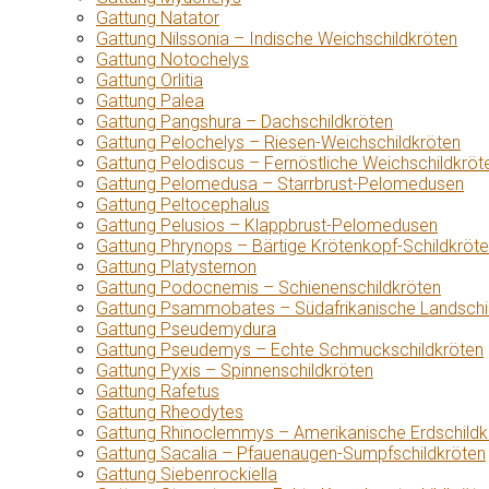
Gattung Natator
Gattung Nilssonia – Indische Weichschildkröten
Gattung Notochelys
Gattung Orlitia
Gattung Palea
Gattung Pangshura – Dachschildkröten
Gattung Pelochelys – Riesen-Weichschildkröten
Gattung Pelodiscus – Fernöstliche Weichschildkröt
Gattung Pelomedusa – Starrbrust-Pelomedusen
Gattung Peltocephalus
Gattung Pelusios – Klappbrust-Pelomedusen
Gattung Phrynops – Bärtige Krötenkopf-Schildkröt
Gattung Platysternon
Gattung Podocnemis – Schienenschildkröten
Gattung Psammobates – Südafrikanische Landschi
Gattung Pseudemydura
Gattung Pseudemys – Echte Schmuckschildkröten
Gattung Pyxis – Spinnenschildkröten
Gattung Rafetus
Gattung Rheodytes
Gattung Rhinoclemmys – Amerikanische Erdschildk
Gattung Sacalia – Pfauenaugen-Sumpfschildkröten
Gattung Siebenrockiella