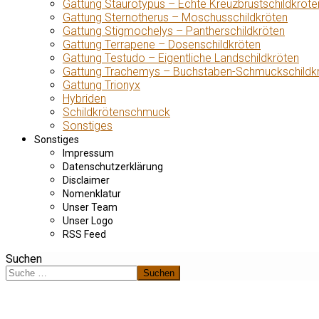
Gattung Staurotypus – Echte Kreuzbrustschildkröte
Gattung Sternotherus – Moschusschildkröten
Gattung Stigmochelys – Pantherschildkröten
Gattung Terrapene – Dosenschildkröten
Gattung Testudo – Eigentliche Landschildkröten
Gattung Trachemys – Buchstaben-Schmuckschildk
Gattung Trionyx
Hybriden
Schildkrötenschmuck
Sonstiges
Sonstiges
Impressum
Datenschutzerklärung
Disclaimer
Nomenklatur
Unser Team
Unser Logo
RSS Feed
Suchen
Suchen