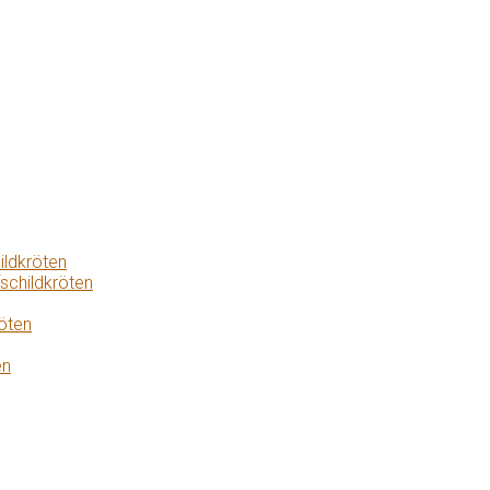
ildkröten
schildkröten
öten
en