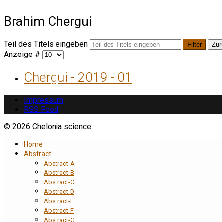
Brahim Chergui
Teil des Titels eingeben
Filter
Zur
Anzeige #
Chergui - 2019 - 01
Impressum
RSS Feed
© 2026 Chelonia science
Home
Abstract
Abstract-A
Abstract-B
Abstract-C
Abstract-D
Abstract-E
Abstract-F
Abstract-G