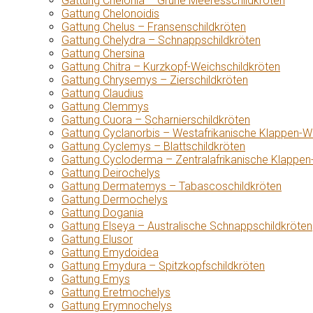
Gattung Chelonia – Grüne Meeresschildkröten
Gattung Chelonoidis
Gattung Chelus – Fransenschildkröten
Gattung Chelydra – Schnappschildkröten
Gattung Chersina
Gattung Chitra – Kurzkopf-Weichschildkröten
Gattung Chrysemys – Zierschildkröten
Gattung Claudius
Gattung Clemmys
Gattung Cuora – Scharnierschildkröten
Gattung Cyclanorbis – Westafrikanische Klappen-W
Gattung Cyclemys – Blattschildkröten
Gattung Cycloderma – Zentralafrikanische Klappen
Gattung Deirochelys
Gattung Dermatemys – Tabascoschildkröten
Gattung Dermochelys
Gattung Dogania
Gattung Elseya – Australische Schnappschildkröten
Gattung Elusor
Gattung Emydoidea
Gattung Emydura – Spitzkopfschildkröten
Gattung Emys
Gattung Eretmochelys
Gattung Erymnochelys