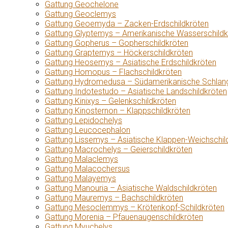
Gattung Geochelone
Gattung Geoclemys
Gattung Geoemyda – Zacken-Erdschildkröten
Gattung Glyptemys – Amerikanische Wasserschildk
Gattung Gopherus – Gopherschildkröten
Gattung Graptemys – Höckerschildkröten
Gattung Heosemys – Asiatische Erdschildkröten
Gattung Homopus – Flachschildkröten
Gattung Hydromedusa – Südamerikanische Schlang
Gattung Indotestudo – Asiatische Landschildkröten
Gattung Kinixys – Gelenkschildkröten
Gattung Kinosternon – Klappschildkröten
Gattung Lepidochelys
Gattung Leucocephalon
Gattung Lissemys – Asiatische Klappen-Weichschil
Gattung Macrochelys – Geierschildkröten
Gattung Malaclemys
Gattung Malacochersus
Gattung Malayemys
Gattung Manouria – Asiatische Waldschildkröten
Gattung Mauremys – Bachschildkröten
Gattung Mesoclemmys – Krötenkopf-Schildkröten
Gattung Morenia – Pfauenaugenschildkröten
Gattung Myuchelys