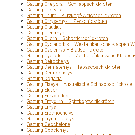
Gattung Chelydra – Schnappschildkröten
Gattung Chersina
Gattung Chitra – Kurzkopf-Weichschildkröten
Gattung Chrysemys – Zierschildkröten
Gattung Claudius
Gattung Clemmys
Gattung Cuora – Scharnierschildkröten
Gattung Cyclanorbis – Westafrikanische Klappen-W
Gattung Cyclemys – Blattschildkröten
Gattung Cycloderma – Zentralafrikanische Klappen
Gattung Deirochelys
Gattung Dermatemys – Tabascoschildkröten
Gattung Dermochelys
Gattung Dogania
Gattung Elseya – Australische Schnappschildkröten
Gattung Elusor
Gattung Emydoidea
Gattung Emydura – Spitzkopfschildkröten
Gattung Emys
Gattung Eretmochelys
Gattung Erymnochelys
Gattung Geochelone
Gattung Geoclemys