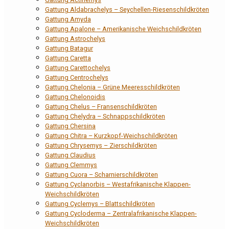
Gattung Aldabrachelys – Seychellen-Riesenschildkröten
Gattung Amyda
Gattung Apalone – Amerikanische Weichschildkröten
Gattung Astrochelys
Gattung Batagur
Gattung Caretta
Gattung Carettochelys
Gattung Centrochelys
Gattung Chelonia – Grüne Meeresschildkröten
Gattung Chelonoidis
Gattung Chelus – Fransenschildkröten
Gattung Chelydra – Schnappschildkröten
Gattung Chersina
Gattung Chitra – Kurzkopf-Weichschildkröten
Gattung Chrysemys – Zierschildkröten
Gattung Claudius
Gattung Clemmys
Gattung Cuora – Scharnierschildkröten
Gattung Cyclanorbis – Westafrikanische Klappen-
Weichschildkröten
Gattung Cyclemys – Blattschildkröten
Gattung Cycloderma – Zentralafrikanische Klappen-
Weichschildkröten