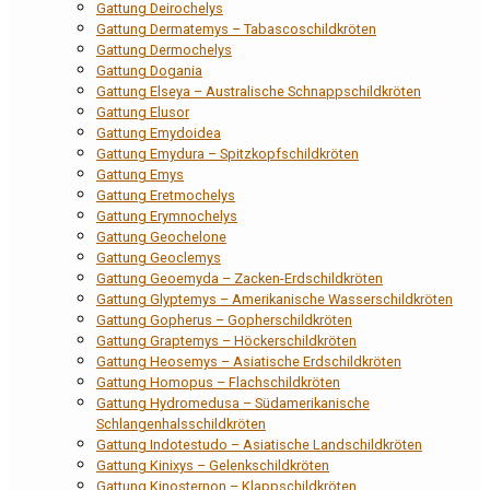
Gattung Deirochelys
Gattung Dermatemys – Tabascoschildkröten
Gattung Dermochelys
Gattung Dogania
Gattung Elseya – Australische Schnappschildkröten
Gattung Elusor
Gattung Emydoidea
Gattung Emydura – Spitzkopfschildkröten
Gattung Emys
Gattung Eretmochelys
Gattung Erymnochelys
Gattung Geochelone
Gattung Geoclemys
Gattung Geoemyda – Zacken-Erdschildkröten
Gattung Glyptemys – Amerikanische Wasserschildkröten
Gattung Gopherus – Gopherschildkröten
Gattung Graptemys – Höckerschildkröten
Gattung Heosemys – Asiatische Erdschildkröten
Gattung Homopus – Flachschildkröten
Gattung Hydromedusa – Südamerikanische
Schlangenhalsschildkröten
Gattung Indotestudo – Asiatische Landschildkröten
Gattung Kinixys – Gelenkschildkröten
Gattung Kinosternon – Klappschildkröten