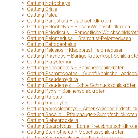
Gattung Notochelys
Gattung Orlitia
Gattung Palea
Gattung Pangshura – Dachschildkröten
Gattung Pelochelys – Riesen-Weichschildkröten
Gattung Pelodiscus – Fernöstliche Weichschildkröt
Gattung Pelomedusa – Starrbrust-Pelomedusen
Gattung Peltocephalus
Gattung Pelusios – Klappbrust-Pelomedusen
Gattung Phrynops – Bärtige Krötenkopf-Schildkröt
Gattung Platysternon
Gattung Podocnemis – Schienenschildkröten
Gattung Psammobates – Südafrikanische Landschi
Gattung Pseudemydura
Gattung Pseudemys – Echte Schmuckschildkröten
Gattung Pyxis – Spinnenschildkröten
Gattung Rafetus
Gattung Rheodytes
Gattung Rhinoclemmys – Amerikanische Erdschildk
Gattung Sacalia – Pfauenaugen-Sumpfschildkröten
Gattung Siebenrockiella
Gattung Staurotypus – Echte Kreuzbrustschildkröte
Gattung Sternotherus – Moschusschildkröten
Gattung Stigmochelys – Pantherschildkröten