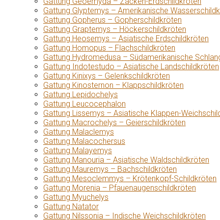
Gattung Geoemyda – Zacken-Erdschildkröten
Gattung Glyptemys – Amerikanische Wasserschildk
Gattung Gopherus – Gopherschildkröten
Gattung Graptemys – Höckerschildkröten
Gattung Heosemys – Asiatische Erdschildkröten
Gattung Homopus – Flachschildkröten
Gattung Hydromedusa – Südamerikanische Schlang
Gattung Indotestudo – Asiatische Landschildkröten
Gattung Kinixys – Gelenkschildkröten
Gattung Kinosternon – Klappschildkröten
Gattung Lepidochelys
Gattung Leucocephalon
Gattung Lissemys – Asiatische Klappen-Weichschil
Gattung Macrochelys – Geierschildkröten
Gattung Malaclemys
Gattung Malacochersus
Gattung Malayemys
Gattung Manouria – Asiatische Waldschildkröten
Gattung Mauremys – Bachschildkröten
Gattung Mesoclemmys – Krötenkopf-Schildkröten
Gattung Morenia – Pfauenaugenschildkröten
Gattung Myuchelys
Gattung Natator
Gattung Nilssonia – Indische Weichschildkröten