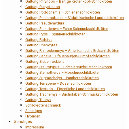
Gattung Phrynops – Bärtige Krötenkopf-Schildkröten
Gattung Platysternon
Gattung Podocnemis – Schienenschildkröten
Gattung Psammobates – Südafrikanische Landschildkröten
Gattung Pseudemydura
Gattung Pseudemys – Echte Schmuckschildkröten
Gattung Pyxis – Spinnenschildkröten
Gattung Rafetus
Gattung Rheodytes
Gattung Rhinoclemmys – Amerikanische Erdschildkröten
Gattung Sacalia – Pfauenaugen-Sumpfschildkröten
Gattung Siebenrockiella
Gattung Staurotypus – Echte Kreuzbrustschildkröten
Gattung Sternotherus – Moschusschildkröten
Gattung Stigmochelys – Pantherschildkröten
Gattung Terrapene – Dosenschildkröten
Gattung Testudo – Eigentliche Landschildkröten
Gattung Trachemys – Buchstaben-Schmuckschildkröten
Gattung Trionyx
Schildkrötenschmuck
Sonstiges
Hybriden
Sonstiges
Impressum