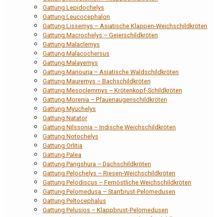
Gattung Lepidochelys
Gattung Leucocephalon
Gattung Lissemys – Asiatische Klappen-Weichschildkröten
Gattung Macrochelys – Geierschildkröten
Gattung Malaclemys
Gattung Malacochersus
Gattung Malayemys
Gattung Manouria – Asiatische Waldschildkröten
Gattung Mauremys – Bachschildkröten
Gattung Mesoclemmys – Krötenkopf-Schildkröten
Gattung Morenia – Pfauenaugenschildkröten
Gattung Myuchelys
Gattung Natator
Gattung Nilssonia – Indische Weichschildkröten
Gattung Notochelys
Gattung Orlitia
Gattung Palea
Gattung Pangshura – Dachschildkröten
Gattung Pelochelys – Riesen-Weichschildkröten
Gattung Pelodiscus – Fernöstliche Weichschildkröten
Gattung Pelomedusa – Starrbrust-Pelomedusen
Gattung Peltocephalus
Gattung Pelusios – Klappbrust-Pelomedusen