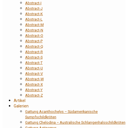
Abstract-I
Abstract-J
Abstract-K
Abstract-L
Abstract-M
Abstract-N
Abstract-O
Abstract-P
Abstract-Q
Abstract-R
Abstract-S
Abstract-T
Abstract-U
Abstract-V
Abstract-W
Abstract-X
Abstract-Y
Abstract-Z
Artikel
Galerien
Gattung Acanthochelys – Südamerikanische
Sumpfschildkröten
Gattung Chelodina – Australische Schlangenhalsschildkröten
Gattung Actinemys