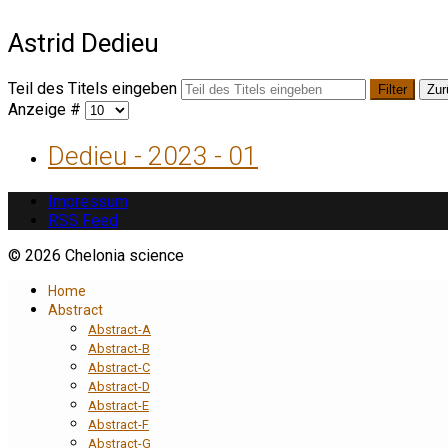
Astrid Dedieu
Teil des Titels eingeben
Filter
Zur
Anzeige #
Dedieu - 2023 - 01
Impressum
RSS Feed
© 2026 Chelonia science
Home
Abstract
Abstract-A
Abstract-B
Abstract-C
Abstract-D
Abstract-E
Abstract-F
Abstract-G