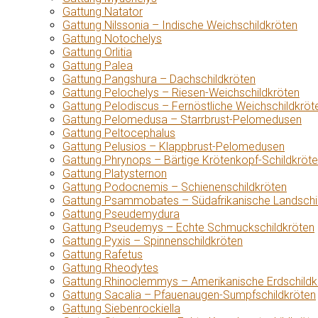
Gattung Natator
Gattung Nilssonia – Indische Weichschildkröten
Gattung Notochelys
Gattung Orlitia
Gattung Palea
Gattung Pangshura – Dachschildkröten
Gattung Pelochelys – Riesen-Weichschildkröten
Gattung Pelodiscus – Fernöstliche Weichschildkröt
Gattung Pelomedusa – Starrbrust-Pelomedusen
Gattung Peltocephalus
Gattung Pelusios – Klappbrust-Pelomedusen
Gattung Phrynops – Bärtige Krötenkopf-Schildkröt
Gattung Platysternon
Gattung Podocnemis – Schienenschildkröten
Gattung Psammobates – Südafrikanische Landschi
Gattung Pseudemydura
Gattung Pseudemys – Echte Schmuckschildkröten
Gattung Pyxis – Spinnenschildkröten
Gattung Rafetus
Gattung Rheodytes
Gattung Rhinoclemmys – Amerikanische Erdschildk
Gattung Sacalia – Pfauenaugen-Sumpfschildkröten
Gattung Siebenrockiella