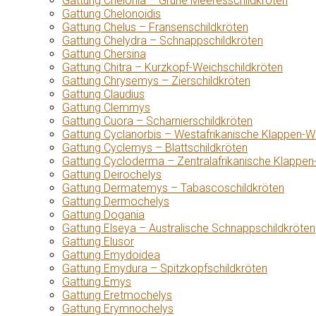
Gattung Chelonia – Grüne Meeresschildkröten
Gattung Chelonoidis
Gattung Chelus – Fransenschildkröten
Gattung Chelydra – Schnappschildkröten
Gattung Chersina
Gattung Chitra – Kurzkopf-Weichschildkröten
Gattung Chrysemys – Zierschildkröten
Gattung Claudius
Gattung Clemmys
Gattung Cuora – Scharnierschildkröten
Gattung Cyclanorbis – Westafrikanische Klappen-W
Gattung Cyclemys – Blattschildkröten
Gattung Cycloderma – Zentralafrikanische Klappen
Gattung Deirochelys
Gattung Dermatemys – Tabascoschildkröten
Gattung Dermochelys
Gattung Dogania
Gattung Elseya – Australische Schnappschildkröten
Gattung Elusor
Gattung Emydoidea
Gattung Emydura – Spitzkopfschildkröten
Gattung Emys
Gattung Eretmochelys
Gattung Erymnochelys