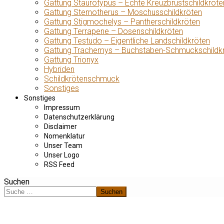
Gattung Staurotypus – Echte Kreuzbrustschildkröte
Gattung Sternotherus – Moschusschildkröten
Gattung Stigmochelys – Pantherschildkröten
Gattung Terrapene – Dosenschildkröten
Gattung Testudo – Eigentliche Landschildkröten
Gattung Trachemys – Buchstaben-Schmuckschildk
Gattung Trionyx
Hybriden
Schildkrötenschmuck
Sonstiges
Sonstiges
Impressum
Datenschutzerklärung
Disclaimer
Nomenklatur
Unser Team
Unser Logo
RSS Feed
Suchen
Suchen