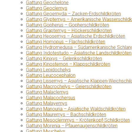
Gattung Geochelone
Gattung Geoclemys
Gattung Geoemyda – Zacken-Erdschildkröten
Gattung Glyptemys – Amerikanische Wasserschildk
Gattung Gopherus – Gopherschildkröten
Gattung Graptemys – Höckerschildkröten
Gattung Heosemys – Asiatische Erdschildkröten
Gattung Homopus – Flachschildkröten
Gattung Hydromedusa – Südamerikanische Schlang
Gattung Indotestudo – Asiatische Landschildkröten
Gattung Kinixys – Gelenkschildkröten
Gattung Kinosternon – Klappschildkröten
Gattung Lepidochelys
Gattung Leucocephalon
Gattung Lissemys – Asiatische Klappen-Weichschil
Gattung Macrochelys – Geierschildkröten
Gattung Malaclemys
Gattung Malacochersus
Gattung Malayemys
Gattung Manouria – Asiatische Waldschildkröten
Gattung Mauremys – Bachschildkröten
Gattung Mesoclemmys – Krötenkopf-Schildkröten
Gattung Morenia – Pfauenaugenschildkröten
Gattung Myuchelys