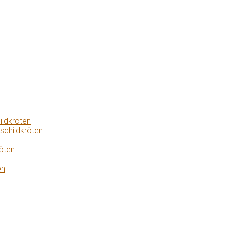
ildkröten
schildkröten
öten
en