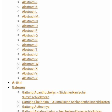
Abstract-J
Abstract-K
Abstract-L
Abstract-M
Abstract-N
Abstract-O
Abstract-P
Abstract-Q
Abstract-R
Abstract-S
Abstract-T
Abstract-U
Abstract-V
Abstract-W
Abstract-X
Abstract-Y
Abstract-Z
Artikel
Galerien
Gattung Acanthochelys – Südamerikanische
Sumpfschildkröten
Gattung Chelodina – Australische Schlangenhalsschildkröten
Gattung Actinemys
Gattung Aldabrachelys – Seychellen-Riesenschildkröten