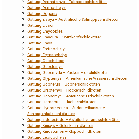
Gattung Dermatemys – Tabascoschildkröten
Gattung Dermochelys
Gattung Dogania
Gattung Elseya – Australische Schnappschildkröten
Gattung Elusor
Gattung Emydoidea
Gattung Emydura – Spitzkopfschildkröten
Gattung Emys
Gattung Eretmochelys
Gattung Erymnochelys
Gattung Geochelone
Gattung Geoclemys
Gattung Geoemyda – Zacken-Erdschildkröten
Gattung Glyptemys – Amerikanische Wasserschildkröten
Gattung Gopherus – Gopherschildkröten
Gattung Graptemys – Höckerschildkröten
Gattung Heosemys – Asiatische Erdschildkröten
Gattung Homopus – Flachschildkröten
Gattung Hydromedusa – Südamerikanische
Schlangenhalsschildkröten
Gattung Indotestudo – Asiatische Landschildkröten
Gattung Kinixys – Gelenkschildkröten
Gattung Kinosternon – Klappschildkröten
Gattung Lepidochelys