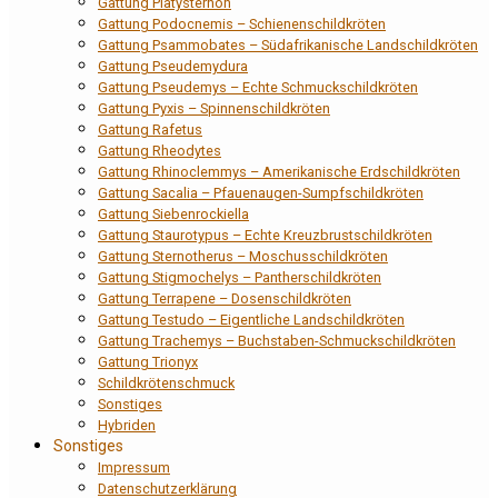
Gattung Platysternon
Gattung Podocnemis – Schienenschildkröten
Gattung Psammobates – Südafrikanische Landschildkröten
Gattung Pseudemydura
Gattung Pseudemys – Echte Schmuckschildkröten
Gattung Pyxis – Spinnenschildkröten
Gattung Rafetus
Gattung Rheodytes
Gattung Rhinoclemmys – Amerikanische Erdschildkröten
Gattung Sacalia – Pfauenaugen-Sumpfschildkröten
Gattung Siebenrockiella
Gattung Staurotypus – Echte Kreuzbrustschildkröten
Gattung Sternotherus – Moschusschildkröten
Gattung Stigmochelys – Pantherschildkröten
Gattung Terrapene – Dosenschildkröten
Gattung Testudo – Eigentliche Landschildkröten
Gattung Trachemys – Buchstaben-Schmuckschildkröten
Gattung Trionyx
Schildkrötenschmuck
Sonstiges
Hybriden
Sonstiges
Impressum
Datenschutzerklärung