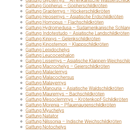
Gattung Glyptemys – Amerikanische Wasserschildk
Gattung Gopherus – Gopherschildkröten
Gattung Graptemys – Höckerschildkröten
Gattung Heosemys – Asiatische Erdschildkröten
Gattung Homopus – Flachschildkröten
Gattung Hydromedusa – Südamerikanische Schlang
Gattung Indotestudo – Asiatische Landschildkröten
Gattung Kinixys – Gelenkschildkröten
Gattung Kinosternon – Klappschildkröten
Gattung Lepidochelys
Gattung Leucocephalon
Gattung Lissemys – Asiatische Klappen-Weichschil
Gattung Macrochelys – Geierschildkröten
Gattung Malaclemys
Gattung Malacochersus
Gattung Malayemys
Gattung Manouria – Asiatische Waldschildkröten
Gattung Mauremys – Bachschildkröten
Gattung Mesoclemmys – Krötenkopf-Schildkröten
Gattung Morenia – Pfauenaugenschildkröten
Gattung Myuchelys
Gattung Natator
Gattung Nilssonia – Indische Weichschildkröten
Gattung Notochelys