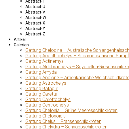
Abstract-T
Abstract-U
Abstract-V
Abstract-W
Abstract-X
Abstract-Y
Abstract-Z
Artikel
Galerien
Gattung Chelodina – Australische Schlangenhalssch
Gattung Acanthochelys – Südamerikanische Sumpf
Gattung Actinemys
Gattung Aldabrachelys – Seychellen-Riesenschildkr
Gattung Amyda
Gattung Apalone – Amerikanische Weichschildkröt
Gattung Astrochelys
Gattung Batagur
Gattung Caretta
Gattung Carettochelys
Gattung Centrochelys
Gattung Chelonia – Grüne Meeresschildkröten
Gattung Chelonoidis
Gattung Chelus – Fransenschildkröten
Gattung Chelydra – Schnappschildkröten