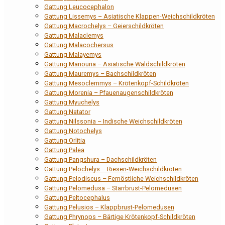
Gattung Leucocephalon
Gattung Lissemys – Asiatische Klappen-Weichschildkröten
Gattung Macrochelys – Geierschildkröten
Gattung Malaclemys
Gattung Malacochersus
Gattung Malayemys
Gattung Manouria – Asiatische Waldschildkröten
Gattung Mauremys – Bachschildkröten
Gattung Mesoclemmys – Krötenkopf-Schildkröten
Gattung Morenia – Pfauenaugenschildkröten
Gattung Myuchelys
Gattung Natator
Gattung Nilssonia – Indische Weichschildkröten
Gattung Notochelys
Gattung Orlitia
Gattung Palea
Gattung Pangshura – Dachschildkröten
Gattung Pelochelys – Riesen-Weichschildkröten
Gattung Pelodiscus – Fernöstliche Weichschildkröten
Gattung Pelomedusa – Starrbrust-Pelomedusen
Gattung Peltocephalus
Gattung Pelusios – Klappbrust-Pelomedusen
Gattung Phrynops – Bärtige Krötenkopf-Schildkröten