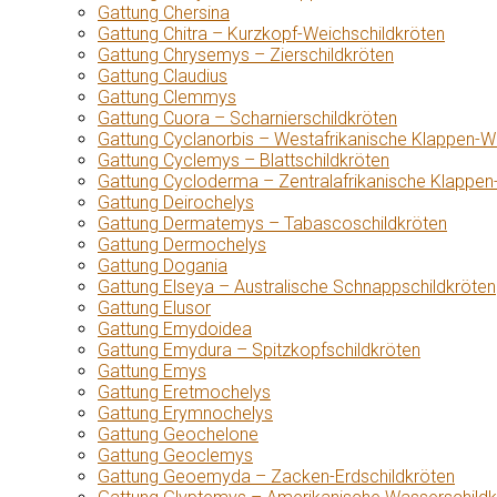
Gattung Chersina
Gattung Chitra – Kurzkopf-Weichschildkröten
Gattung Chrysemys – Zierschildkröten
Gattung Claudius
Gattung Clemmys
Gattung Cuora – Scharnierschildkröten
Gattung Cyclanorbis – Westafrikanische Klappen-W
Gattung Cyclemys – Blattschildkröten
Gattung Cycloderma – Zentralafrikanische Klappen
Gattung Deirochelys
Gattung Dermatemys – Tabascoschildkröten
Gattung Dermochelys
Gattung Dogania
Gattung Elseya – Australische Schnappschildkröten
Gattung Elusor
Gattung Emydoidea
Gattung Emydura – Spitzkopfschildkröten
Gattung Emys
Gattung Eretmochelys
Gattung Erymnochelys
Gattung Geochelone
Gattung Geoclemys
Gattung Geoemyda – Zacken-Erdschildkröten