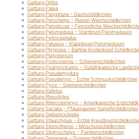
Gattung Orlitia
Gattung Palea
Gattung Pangshura – Dachschildkröten
Gattung Pelochelys – Riesen-Weichschildkröten
Gattung Pelodiscus – Fernöstliche Weichschildkröt
Gattung Pelomedusa – Starrbrust-Pelomedusen
Gattung Peltocephalus
Gattung Pelusios – Klappbrust-Pelomedusen
Gattung Phrynops – Bärtige Krötenkopf-Schildkröt
Gattung Platysternon
Gattung Podocnemis – Schienenschildkröten
Gattung Psammobates – Südafrikanische Landschi
Gattung Pseudemydura
Gattung Pseudemys – Echte Schmuckschildkröten
Gattung Pyxis – Spinnenschildkröten
Gattung Rafetus
Gattung Rheodytes
Gattung Rhinoclemmys – Amerikanische Erdschildk
Gattung Sacalia – Pfauenaugen-Sumpfschildkröten
Gattung Siebenrockiella
Gattung Staurotypus – Echte Kreuzbrustschildkröte
Gattung Sternotherus – Moschusschildkröten
Gattung Stigmochelys – Pantherschildkröten
Gattung Terrapene – Dosenschildkröten