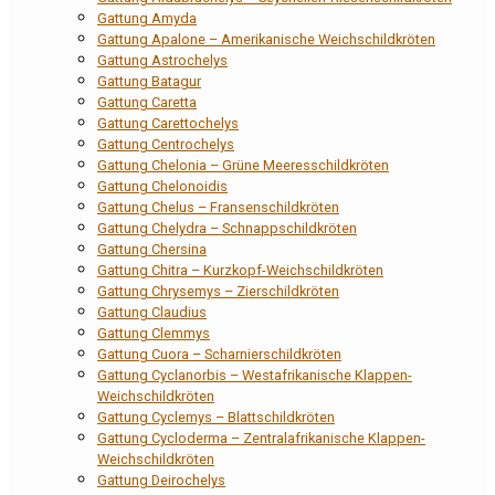
Gattung Amyda
Gattung Apalone – Amerikanische Weichschildkröten
Gattung Astrochelys
Gattung Batagur
Gattung Caretta
Gattung Carettochelys
Gattung Centrochelys
Gattung Chelonia – Grüne Meeresschildkröten
Gattung Chelonoidis
Gattung Chelus – Fransenschildkröten
Gattung Chelydra – Schnappschildkröten
Gattung Chersina
Gattung Chitra – Kurzkopf-Weichschildkröten
Gattung Chrysemys – Zierschildkröten
Gattung Claudius
Gattung Clemmys
Gattung Cuora – Scharnierschildkröten
Gattung Cyclanorbis – Westafrikanische Klappen-
Weichschildkröten
Gattung Cyclemys – Blattschildkröten
Gattung Cycloderma – Zentralafrikanische Klappen-
Weichschildkröten
Gattung Deirochelys