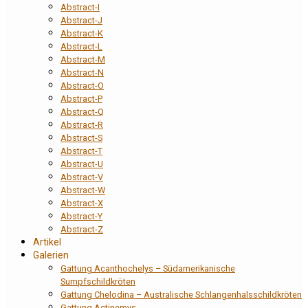
Abstract-I
Abstract-J
Abstract-K
Abstract-L
Abstract-M
Abstract-N
Abstract-O
Abstract-P
Abstract-Q
Abstract-R
Abstract-S
Abstract-T
Abstract-U
Abstract-V
Abstract-W
Abstract-X
Abstract-Y
Abstract-Z
Artikel
Galerien
Gattung Acanthochelys – Südamerikanische
Sumpfschildkröten
Gattung Chelodina – Australische Schlangenhalsschildkröten
Gattung Actinemys