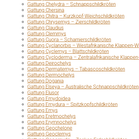
Gattung Chelydra – Schnappschildkröten
Gattung Chersina
Gattung Chitra – Kurzkopf-Weichschildkröten
Gattung Chrysemys – Zierschildkröten
Gattung Claudius
Gattung Clemmys
Gattung Cuora – Scharnierschildkröten
Gattung Cyclanorbis – Westafrikanische Klappen-W
Gattung Cyclemys – Blattschildkröten
Gattung Cycloderma – Zentralafrikanische Klappen
Gattung Deirochelys
Gattung Dermatemys – Tabascoschildkröten
Gattung Dermochelys
Gattung Dogania
Gattung Elseya – Australische Schnappschildkröten
Gattung Elusor
Gattung Emydoidea
Gattung Emydura – Spitzkopfschildkröten
Gattung Emys
Gattung Eretmochelys
Gattung Erymnochelys
Gattung Geochelone
Gattung Geoclemys