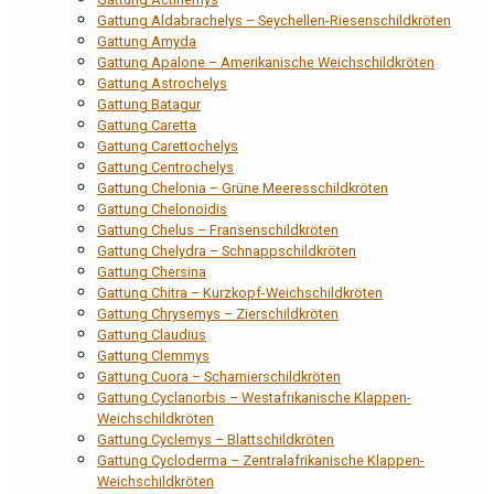
Gattung Aldabrachelys – Seychellen-Riesenschildkröten
Gattung Amyda
Gattung Apalone – Amerikanische Weichschildkröten
Gattung Astrochelys
Gattung Batagur
Gattung Caretta
Gattung Carettochelys
Gattung Centrochelys
Gattung Chelonia – Grüne Meeresschildkröten
Gattung Chelonoidis
Gattung Chelus – Fransenschildkröten
Gattung Chelydra – Schnappschildkröten
Gattung Chersina
Gattung Chitra – Kurzkopf-Weichschildkröten
Gattung Chrysemys – Zierschildkröten
Gattung Claudius
Gattung Clemmys
Gattung Cuora – Scharnierschildkröten
Gattung Cyclanorbis – Westafrikanische Klappen-
Weichschildkröten
Gattung Cyclemys – Blattschildkröten
Gattung Cycloderma – Zentralafrikanische Klappen-
Weichschildkröten