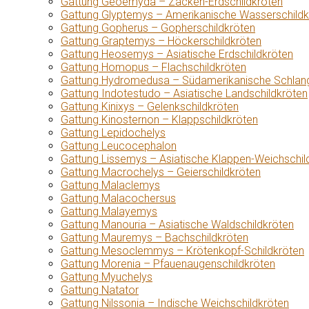
Gattung Geoemyda – Zacken-Erdschildkröten
Gattung Glyptemys – Amerikanische Wasserschildk
Gattung Gopherus – Gopherschildkröten
Gattung Graptemys – Höckerschildkröten
Gattung Heosemys – Asiatische Erdschildkröten
Gattung Homopus – Flachschildkröten
Gattung Hydromedusa – Südamerikanische Schlang
Gattung Indotestudo – Asiatische Landschildkröten
Gattung Kinixys – Gelenkschildkröten
Gattung Kinosternon – Klappschildkröten
Gattung Lepidochelys
Gattung Leucocephalon
Gattung Lissemys – Asiatische Klappen-Weichschil
Gattung Macrochelys – Geierschildkröten
Gattung Malaclemys
Gattung Malacochersus
Gattung Malayemys
Gattung Manouria – Asiatische Waldschildkröten
Gattung Mauremys – Bachschildkröten
Gattung Mesoclemmys – Krötenkopf-Schildkröten
Gattung Morenia – Pfauenaugenschildkröten
Gattung Myuchelys
Gattung Natator
Gattung Nilssonia – Indische Weichschildkröten