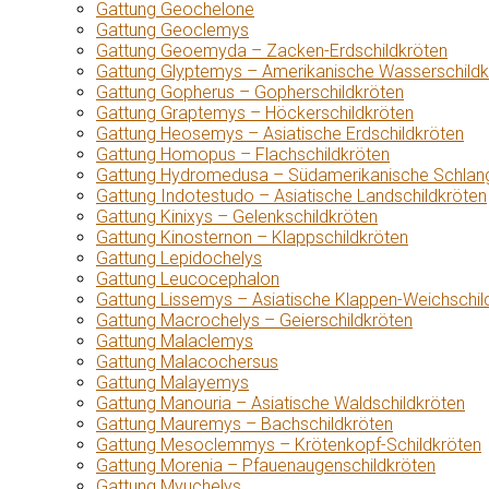
Gattung Geochelone
Gattung Geoclemys
Gattung Geoemyda – Zacken-Erdschildkröten
Gattung Glyptemys – Amerikanische Wasserschildk
Gattung Gopherus – Gopherschildkröten
Gattung Graptemys – Höckerschildkröten
Gattung Heosemys – Asiatische Erdschildkröten
Gattung Homopus – Flachschildkröten
Gattung Hydromedusa – Südamerikanische Schlang
Gattung Indotestudo – Asiatische Landschildkröten
Gattung Kinixys – Gelenkschildkröten
Gattung Kinosternon – Klappschildkröten
Gattung Lepidochelys
Gattung Leucocephalon
Gattung Lissemys – Asiatische Klappen-Weichschil
Gattung Macrochelys – Geierschildkröten
Gattung Malaclemys
Gattung Malacochersus
Gattung Malayemys
Gattung Manouria – Asiatische Waldschildkröten
Gattung Mauremys – Bachschildkröten
Gattung Mesoclemmys – Krötenkopf-Schildkröten
Gattung Morenia – Pfauenaugenschildkröten
Gattung Myuchelys