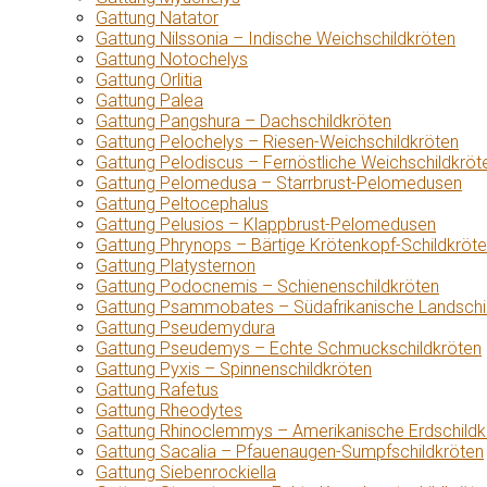
Gattung Natator
Gattung Nilssonia – Indische Weichschildkröten
Gattung Notochelys
Gattung Orlitia
Gattung Palea
Gattung Pangshura – Dachschildkröten
Gattung Pelochelys – Riesen-Weichschildkröten
Gattung Pelodiscus – Fernöstliche Weichschildkröt
Gattung Pelomedusa – Starrbrust-Pelomedusen
Gattung Peltocephalus
Gattung Pelusios – Klappbrust-Pelomedusen
Gattung Phrynops – Bärtige Krötenkopf-Schildkröt
Gattung Platysternon
Gattung Podocnemis – Schienenschildkröten
Gattung Psammobates – Südafrikanische Landschi
Gattung Pseudemydura
Gattung Pseudemys – Echte Schmuckschildkröten
Gattung Pyxis – Spinnenschildkröten
Gattung Rafetus
Gattung Rheodytes
Gattung Rhinoclemmys – Amerikanische Erdschildk
Gattung Sacalia – Pfauenaugen-Sumpfschildkröten
Gattung Siebenrockiella