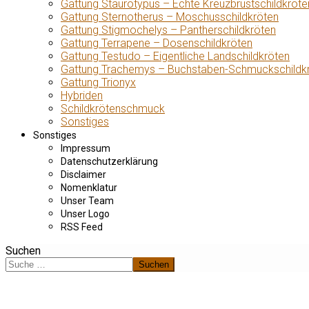
Gattung Staurotypus – Echte Kreuzbrustschildkröte
Gattung Sternotherus – Moschusschildkröten
Gattung Stigmochelys – Pantherschildkröten
Gattung Terrapene – Dosenschildkröten
Gattung Testudo – Eigentliche Landschildkröten
Gattung Trachemys – Buchstaben-Schmuckschildk
Gattung Trionyx
Hybriden
Schildkrötenschmuck
Sonstiges
Sonstiges
Impressum
Datenschutzerklärung
Disclaimer
Nomenklatur
Unser Team
Unser Logo
RSS Feed
Suchen
Suchen