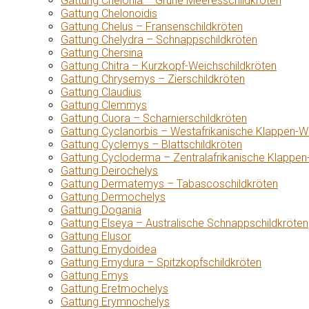
Gattung Chelonia – Grüne Meeresschildkröten
Gattung Chelonoidis
Gattung Chelus – Fransenschildkröten
Gattung Chelydra – Schnappschildkröten
Gattung Chersina
Gattung Chitra – Kurzkopf-Weichschildkröten
Gattung Chrysemys – Zierschildkröten
Gattung Claudius
Gattung Clemmys
Gattung Cuora – Scharnierschildkröten
Gattung Cyclanorbis – Westafrikanische Klappen-W
Gattung Cyclemys – Blattschildkröten
Gattung Cycloderma – Zentralafrikanische Klappen
Gattung Deirochelys
Gattung Dermatemys – Tabascoschildkröten
Gattung Dermochelys
Gattung Dogania
Gattung Elseya – Australische Schnappschildkröten
Gattung Elusor
Gattung Emydoidea
Gattung Emydura – Spitzkopfschildkröten
Gattung Emys
Gattung Eretmochelys
Gattung Erymnochelys