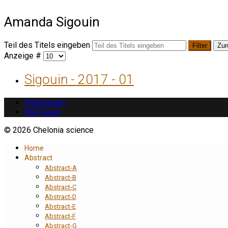
Amanda Sigouin
Teil des Titels eingeben
Filter
Zur
Anzeige #
Sigouin - 2017 - 01
Impressum
RSS Feed
© 2026 Chelonia science
Home
Abstract
Abstract-A
Abstract-B
Abstract-C
Abstract-D
Abstract-E
Abstract-F
Abstract-G