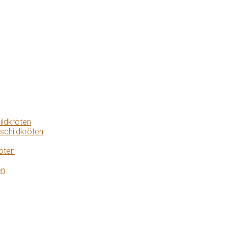
ildkröten
schildkröten
öten
en