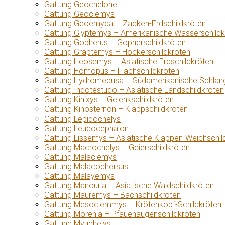
Gattung Geochelone
Gattung Geoclemys
Gattung Geoemyda – Zacken-Erdschildkröten
Gattung Glyptemys – Amerikanische Wasserschildk
Gattung Gopherus – Gopherschildkröten
Gattung Graptemys – Höckerschildkröten
Gattung Heosemys – Asiatische Erdschildkröten
Gattung Homopus – Flachschildkröten
Gattung Hydromedusa – Südamerikanische Schlang
Gattung Indotestudo – Asiatische Landschildkröten
Gattung Kinixys – Gelenkschildkröten
Gattung Kinosternon – Klappschildkröten
Gattung Lepidochelys
Gattung Leucocephalon
Gattung Lissemys – Asiatische Klappen-Weichschil
Gattung Macrochelys – Geierschildkröten
Gattung Malaclemys
Gattung Malacochersus
Gattung Malayemys
Gattung Manouria – Asiatische Waldschildkröten
Gattung Mauremys – Bachschildkröten
Gattung Mesoclemmys – Krötenkopf-Schildkröten
Gattung Morenia – Pfauenaugenschildkröten
Gattung Myuchelys