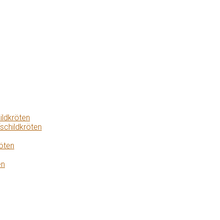
ildkröten
schildkröten
öten
en