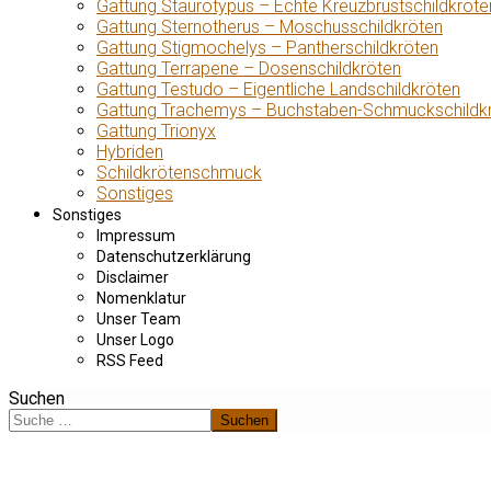
Gattung Staurotypus – Echte Kreuzbrustschildkröte
Gattung Sternotherus – Moschusschildkröten
Gattung Stigmochelys – Pantherschildkröten
Gattung Terrapene – Dosenschildkröten
Gattung Testudo – Eigentliche Landschildkröten
Gattung Trachemys – Buchstaben-Schmuckschildk
Gattung Trionyx
Hybriden
Schildkrötenschmuck
Sonstiges
Sonstiges
Impressum
Datenschutzerklärung
Disclaimer
Nomenklatur
Unser Team
Unser Logo
RSS Feed
Suchen
Suchen