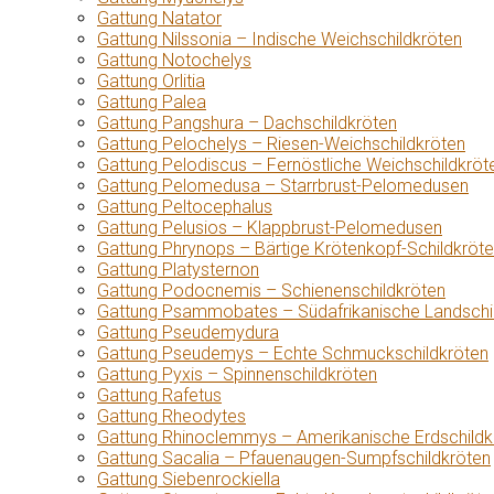
Gattung Natator
Gattung Nilssonia – Indische Weichschildkröten
Gattung Notochelys
Gattung Orlitia
Gattung Palea
Gattung Pangshura – Dachschildkröten
Gattung Pelochelys – Riesen-Weichschildkröten
Gattung Pelodiscus – Fernöstliche Weichschildkröt
Gattung Pelomedusa – Starrbrust-Pelomedusen
Gattung Peltocephalus
Gattung Pelusios – Klappbrust-Pelomedusen
Gattung Phrynops – Bärtige Krötenkopf-Schildkröt
Gattung Platysternon
Gattung Podocnemis – Schienenschildkröten
Gattung Psammobates – Südafrikanische Landschi
Gattung Pseudemydura
Gattung Pseudemys – Echte Schmuckschildkröten
Gattung Pyxis – Spinnenschildkröten
Gattung Rafetus
Gattung Rheodytes
Gattung Rhinoclemmys – Amerikanische Erdschildk
Gattung Sacalia – Pfauenaugen-Sumpfschildkröten
Gattung Siebenrockiella