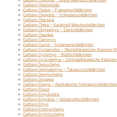
Gattung Chelonia – Grüne Meeresschildkröten
Gattung Chelonoidis
Gattung Chelus – Fransenschildkröten
Gattung Chelydra – Schnappschildkröten
Gattung Chersina
Gattung Chitra – Kurzkopf-Weichschildkröten
Gattung Chrysemys – Zierschildkröten
Gattung Claudius
Gattung Clemmys
Gattung Cuora – Scharnierschildkröten
Gattung Cyclanorbis – Westafrikanische Klappen-W
Gattung Cyclemys – Blattschildkröten
Gattung Cycloderma – Zentralafrikanische Klappen
Gattung Deirochelys
Gattung Dermatemys – Tabascoschildkröten
Gattung Dermochelys
Gattung Dogania
Gattung Elseya – Australische Schnappschildkröten
Gattung Elusor
Gattung Emydoidea
Gattung Emydura – Spitzkopfschildkröten
Gattung Emys
Gattung Eretmochelys
Gattung Erymnochelys