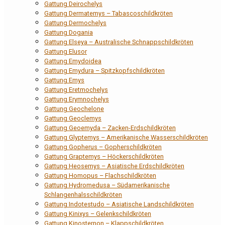
Gattung Deirochelys
Gattung Dermatemys – Tabascoschildkröten
Gattung Dermochelys
Gattung Dogania
Gattung Elseya – Australische Schnappschildkröten
Gattung Elusor
Gattung Emydoidea
Gattung Emydura – Spitzkopfschildkröten
Gattung Emys
Gattung Eretmochelys
Gattung Erymnochelys
Gattung Geochelone
Gattung Geoclemys
Gattung Geoemyda – Zacken-Erdschildkröten
Gattung Glyptemys – Amerikanische Wasserschildkröten
Gattung Gopherus – Gopherschildkröten
Gattung Graptemys – Höckerschildkröten
Gattung Heosemys – Asiatische Erdschildkröten
Gattung Homopus – Flachschildkröten
Gattung Hydromedusa – Südamerikanische
Schlangenhalsschildkröten
Gattung Indotestudo – Asiatische Landschildkröten
Gattung Kinixys – Gelenkschildkröten
Gattung Kinosternon – Klappschildkröten