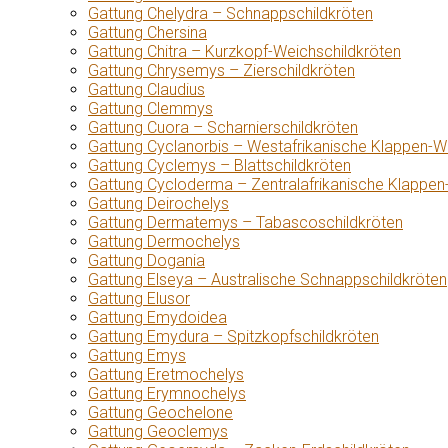
Gattung Chelydra – Schnappschildkröten
Gattung Chersina
Gattung Chitra – Kurzkopf-Weichschildkröten
Gattung Chrysemys – Zierschildkröten
Gattung Claudius
Gattung Clemmys
Gattung Cuora – Scharnierschildkröten
Gattung Cyclanorbis – Westafrikanische Klappen-W
Gattung Cyclemys – Blattschildkröten
Gattung Cycloderma – Zentralafrikanische Klappen
Gattung Deirochelys
Gattung Dermatemys – Tabascoschildkröten
Gattung Dermochelys
Gattung Dogania
Gattung Elseya – Australische Schnappschildkröten
Gattung Elusor
Gattung Emydoidea
Gattung Emydura – Spitzkopfschildkröten
Gattung Emys
Gattung Eretmochelys
Gattung Erymnochelys
Gattung Geochelone
Gattung Geoclemys