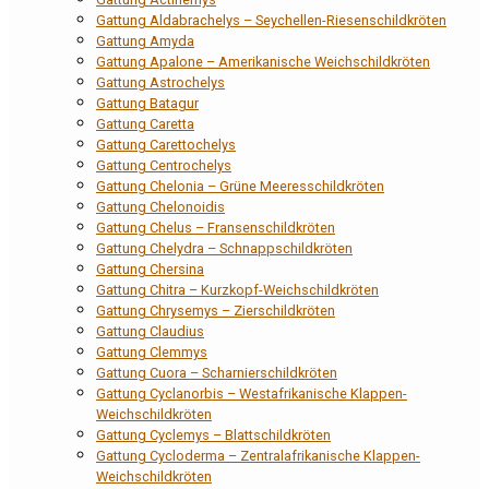
Gattung Aldabrachelys – Seychellen-Riesenschildkröten
Gattung Amyda
Gattung Apalone – Amerikanische Weichschildkröten
Gattung Astrochelys
Gattung Batagur
Gattung Caretta
Gattung Carettochelys
Gattung Centrochelys
Gattung Chelonia – Grüne Meeresschildkröten
Gattung Chelonoidis
Gattung Chelus – Fransenschildkröten
Gattung Chelydra – Schnappschildkröten
Gattung Chersina
Gattung Chitra – Kurzkopf-Weichschildkröten
Gattung Chrysemys – Zierschildkröten
Gattung Claudius
Gattung Clemmys
Gattung Cuora – Scharnierschildkröten
Gattung Cyclanorbis – Westafrikanische Klappen-
Weichschildkröten
Gattung Cyclemys – Blattschildkröten
Gattung Cycloderma – Zentralafrikanische Klappen-
Weichschildkröten