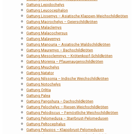
Gattung Lepidochelys
Gattung Leucocephalon
Gattung Lissemys – Asiatische Klappen-Weichschildkröten
Gattung Macrochelys – Geierschildkröten
Gattung Malaclemys
Gattung Malacochersus
Gattung Malayemys
Gattung Manouria – Asiatische Waldschildkröten
Gattung Mauremys – Bachschildkröten
Gattung Mesoclemmys – Krötenkopf-Schildkröten
Gattung Morenia – Pfauenaugenschildkröten
Gattung Myuchelys
Gattung Natator
Gattung Nilssonia – Indische Weichschildkröten
Gattung Notochelys
Gattung Orlitia
Gattung Palea
Gattung Pangshura – Dachschildkröten
Gattung Pelochelys – Riesen-Weichschildkröten
Gattung Pelodiscus – Fernöstliche Weichschildkröten
Gattung Pelomedusa – Starrbrust-Pelomedusen
Gattung Peltocephalus
Gattung Pelusios – Klappbrust-Pelomedusen