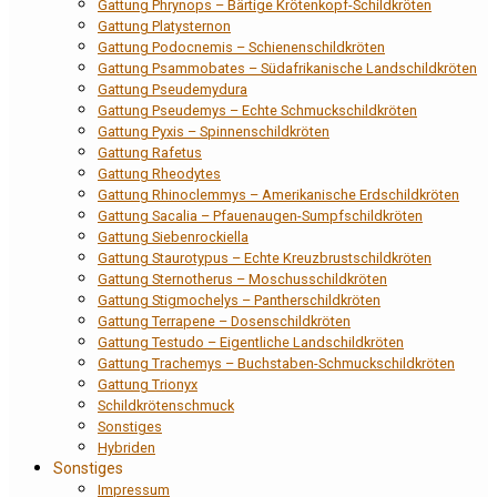
Gattung Phrynops – Bärtige Krötenkopf-Schildkröten
Gattung Platysternon
Gattung Podocnemis – Schienenschildkröten
Gattung Psammobates – Südafrikanische Landschildkröten
Gattung Pseudemydura
Gattung Pseudemys – Echte Schmuckschildkröten
Gattung Pyxis – Spinnenschildkröten
Gattung Rafetus
Gattung Rheodytes
Gattung Rhinoclemmys – Amerikanische Erdschildkröten
Gattung Sacalia – Pfauenaugen-Sumpfschildkröten
Gattung Siebenrockiella
Gattung Staurotypus – Echte Kreuzbrustschildkröten
Gattung Sternotherus – Moschusschildkröten
Gattung Stigmochelys – Pantherschildkröten
Gattung Terrapene – Dosenschildkröten
Gattung Testudo – Eigentliche Landschildkröten
Gattung Trachemys – Buchstaben-Schmuckschildkröten
Gattung Trionyx
Schildkrötenschmuck
Sonstiges
Hybriden
Sonstiges
Impressum