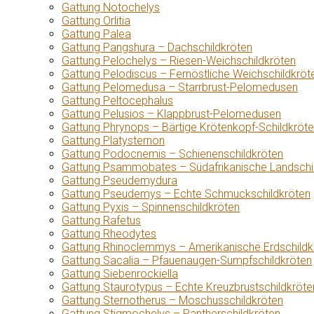
Gattung Notochelys
Gattung Orlitia
Gattung Palea
Gattung Pangshura – Dachschildkröten
Gattung Pelochelys – Riesen-Weichschildkröten
Gattung Pelodiscus – Fernöstliche Weichschildkröt
Gattung Pelomedusa – Starrbrust-Pelomedusen
Gattung Peltocephalus
Gattung Pelusios – Klappbrust-Pelomedusen
Gattung Phrynops – Bärtige Krötenkopf-Schildkröt
Gattung Platysternon
Gattung Podocnemis – Schienenschildkröten
Gattung Psammobates – Südafrikanische Landschi
Gattung Pseudemydura
Gattung Pseudemys – Echte Schmuckschildkröten
Gattung Pyxis – Spinnenschildkröten
Gattung Rafetus
Gattung Rheodytes
Gattung Rhinoclemmys – Amerikanische Erdschildk
Gattung Sacalia – Pfauenaugen-Sumpfschildkröten
Gattung Siebenrockiella
Gattung Staurotypus – Echte Kreuzbrustschildkröte
Gattung Sternotherus – Moschusschildkröten
Gattung Stigmochelys – Pantherschildkröten