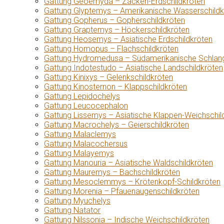
Gattung Geoemyda – Zacken-Erdschildkröten
Gattung Glyptemys – Amerikanische Wasserschildk
Gattung Gopherus – Gopherschildkröten
Gattung Graptemys – Höckerschildkröten
Gattung Heosemys – Asiatische Erdschildkröten
Gattung Homopus – Flachschildkröten
Gattung Hydromedusa – Südamerikanische Schlang
Gattung Indotestudo – Asiatische Landschildkröten
Gattung Kinixys – Gelenkschildkröten
Gattung Kinosternon – Klappschildkröten
Gattung Lepidochelys
Gattung Leucocephalon
Gattung Lissemys – Asiatische Klappen-Weichschil
Gattung Macrochelys – Geierschildkröten
Gattung Malaclemys
Gattung Malacochersus
Gattung Malayemys
Gattung Manouria – Asiatische Waldschildkröten
Gattung Mauremys – Bachschildkröten
Gattung Mesoclemmys – Krötenkopf-Schildkröten
Gattung Morenia – Pfauenaugenschildkröten
Gattung Myuchelys
Gattung Natator
Gattung Nilssonia – Indische Weichschildkröten