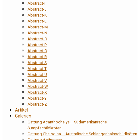
Abstract-I
Abstract-J
Abstract-K
Abstract-L
Abstract-M
Abstract-N
Abstract-O
Abstract-P
Abstract-Q
Abstract-R
Abstract-S
Abstract-T
Abstract-U
Abstract-V
Abstract-W
Abstract-X
Abstract-Y
Abstract-Z
Artikel
Galerien
Gattung Acanthochelys – Südamerikanische
Sumpfschildkröten
Gattung Chelodina – Australische Schlangenhalsschildkröten
Gattung Actinemys